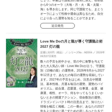
しょう。本書は守護龍別の運勢に加え、宿命数
から6つのオーラ（大地・月・火・風・太陽・
海）を導き出します。同じ守護龍でも、まとう
オーラによって性格や運命は異なるため、自分
により合った運勢を知ることができます。
近日発売
Love Me Doの月と龍が導く守護龍占術
2027 灯の龍
定価1,320円（税込） ／ シリーズNo：M2004 ／ 2026年
09月07日発売
数々の予言を的中させ、世の中に衝撃を与えて
きた大人気占い師・Love Me Doが占う、守護龍
別（10種の龍）の運勢本。2026年9月から2027
年12月まで、あなたの毎日の運勢を収録してい
ます。2027年の予言をはじめ、注意点や開運
法、基本性格、月運＆毎日の運勢、運勢のバイ
オリズム、総合運、恋愛運、仕事運、金運、健
康運、相性、オーラ、何をやってもうまくいか
ないときの開運アクション、宿命数別の運勢、
ドラゴンインパクト時の注意点まで、知りたい
情報を幅広く掲載。この一冊が、あなたの2027
年をより幸せに過ごすための道しるべとなるで