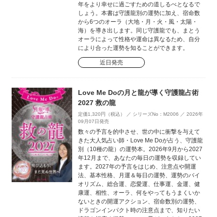
年をより幸せに過ごすための道しるべとなるで
しょう。本書は守護龍別の運勢に加え、宿命数
から6つのオーラ（大地・月・火・風・太陽・
海）を導き出します。同じ守護龍でも、まとう
オーラによって性格や運命は異なるため、自分
により合った運勢を知ることができます。
近日発売
Love Me Doの月と龍が導く守護龍占術
2027 救の龍
定価1,320円（税込） ／ シリーズNo：M2006 ／ 2026年
09月07日発売
数々の予言を的中させ、世の中に衝撃を与えて
きた大人気占い師・Love Me Doが占う、守護龍
別（10種の龍）の運勢本。2026年9月から2027
年12月まで、あなたの毎日の運勢を収録してい
ます。2027年の予言をはじめ、注意点や開運
法、基本性格、月運＆毎日の運勢、運勢のバイ
オリズム、総合運、恋愛運、仕事運、金運、健
康運、相性、オーラ、何をやってもうまくいか
ないときの開運アクション、宿命数別の運勢、
ドラゴンインパクト時の注意点まで、知りたい