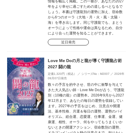
情報を幅広く掲載。この一冊が、あなたの2027
年をより幸せに過ごすための道しるべとなるで
しょう。本書は守護龍別の運勢に加え、宿命数
から6つのオーラ（大地・月・火・風・太陽・
海）を導き出します。同じ守護龍でも、まとう
オーラによって性格や運命は異なるため、自分
により合った運勢を知ることができます。
近日発売
Love Me Doの月と龍が導く守護龍占術
2027 闘の龍
定価1,320円（税込） ／ シリーズNo：M2007 ／ 2026年
09月07日発売
数々の予言を的中させ、世の中に衝撃を与えて
きた大人気占い師・Love Me Doが占う、守護龍
別（10種の龍）の運勢本。2026年9月から2027
年12月まで、あなたの毎日の運勢を収録してい
ます。2027年の予言をはじめ、注意点や開運
法、基本性格、月運＆毎日の運勢、運勢のバイ
オリズム、総合運、恋愛運、仕事運、金運、健
康運、相性、オーラ、何をやってもうまくいか
ないときの開運アクション、宿命数別の運勢、
ドラゴンインパクト時の注意点まで、知りたい