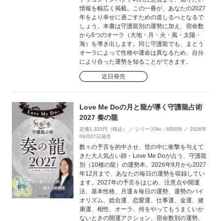
情報を幅広く掲載。この一冊が、あなたの2027
年をより幸せに過ごすための道しるべとなるで
しょう。本書は守護龍別の運勢に加え、宿命数
から6つのオーラ（大地・月・火・風・太陽・
海）を導き出します。同じ守護龍でも、まとう
オーラによって性格や運命は異なるため、自分
により合った運勢を知ることができます。
近日発売
Love Me Doの月と龍が導く守護龍占術
2027 奏の龍
定価1,320円（税込） ／ シリーズNo：M2008 ／ 2026年
09月07日発売
数々の予言を的中させ、世の中に衝撃を与えて
きた大人気占い師・Love Me Doが占う、守護龍
別（10種の龍）の運勢本。2026年9月から2027
年12月まで、あなたの毎日の運勢を収録してい
ます。2027年の予言をはじめ、注意点や開運
法、基本性格、月運＆毎日の運勢、運勢のバイ
オリズム、総合運、恋愛運、仕事運、金運、健
康運、相性、オーラ、何をやってもうまくいか
ないときの開運アクション、宿命数別の運勢、