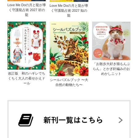
Love Me Doの月と龍が導
Love Me Doの月と龍が導
く守護龍占術 2027 祈の
く守護龍占術 2027 知の
龍
龍
「お散歩大好き猫もんぶ
らん」とかぎ針編みのお
改訂版 和のハギレでち
めかしニット
くちく大人の着せかえド
シールパズルブック 〜大
ール
自然の動物たち〜