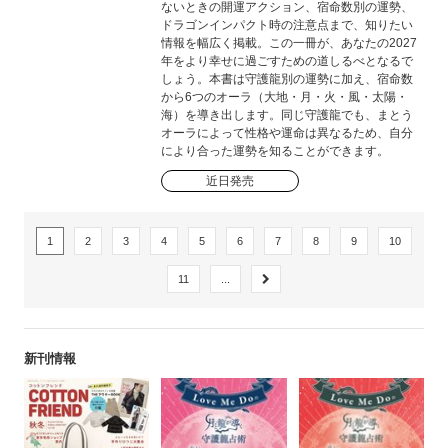
ないときの開運アクション、宿命数別の運勢、
ドラゴンインパクト時の注意点まで、知りたい
情報を幅広く掲載。この一冊が、あなたの2027
年をより幸せに過ごすための道しるべとなるで
しょう。本書は守護龍別の運勢に加え、宿命数
から6つのオーラ（大地・月・火・風・太陽・
海）を導き出します。同じ守護龍でも、まとう
オーラによって性格や運命は異なるため、自分
により合った運勢を知ることができます。
近日発売
1
2
3
4
5
6
7
8
9
10
11
...
新刊情報