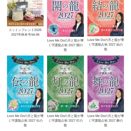
コットンフレンド2026-
2027年秋冬号Vol.96
Love Me Doの月と龍が導
Love Me Doの月と龍が導
く守護龍占術 2027 結の
く守護龍占術 2027 開の
龍
龍
Love Me Doの月と龍が導
Love Me Doの月と龍が導
Love Me Doの月と龍が導
く守護龍占術 2027 伝の
く守護龍占術 2027 灯の
く守護龍占術 2027 舞の
龍
龍
龍