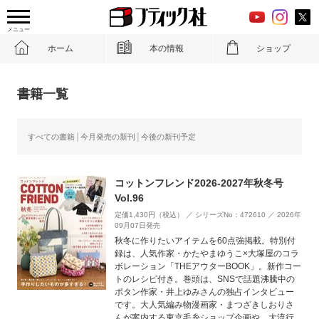
メニュー
ホーム
本の情報
ショップ
書籍一覧
すべての書籍
今月発売の新刊
今後の新刊予定
コットンフレンド2026-2027年秋冬号
Vol.96
定価1,430円（税込） ／ シリーズNo：472610 ／ 2026年
09月07日発売
秋冬に作りたいアイテムを60点強掲載。特別付
録は、人気作家・かたやまゆうこ×大塚屋のコラ
ボレーション「THEアウターBOOK」。新作コー
トのレシピ付き。巻頭は、SNSで話題沸騰中の
ボタン作家・井上ゆみさんの独占インタビュー
です。大人気編み物漫画家・まつざきしおりさ
んが案内する東京毛糸ショップ企画や、大流行