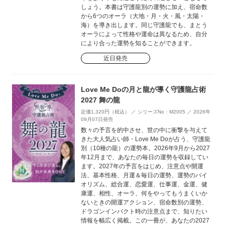
しょう。本書は守護龍別の運勢に加え、宿命数
から6つのオーラ（大地・月・火・風・太陽・
海）を導き出します。同じ守護龍でも、まとう
オーラによって性格や運命は異なるため、自分
により合った運勢を知ることができます。
近日発売
Love Me Doの月と龍が導く守護龍占術
2027 舞の龍
定価1,320円（税込） ／ シリーズNo：M2005 ／ 2026年
09月07日発売
数々の予言を的中させ、世の中に衝撃を与えて
きた大人気占い師・Love Me Doが占う、守護龍
別（10種の龍）の運勢本。2026年9月から2027
年12月まで、あなたの毎日の運勢を収録してい
ます。2027年の予言をはじめ、注意点や開運
法、基本性格、月運＆毎日の運勢、運勢のバイ
オリズム、総合運、恋愛運、仕事運、金運、健
康運、相性、オーラ、何をやってもうまくいか
ないときの開運アクション、宿命数別の運勢、
ドラゴンインパクト時の注意点まで、知りたい
情報を幅広く掲載。この一冊が、あなたの2027