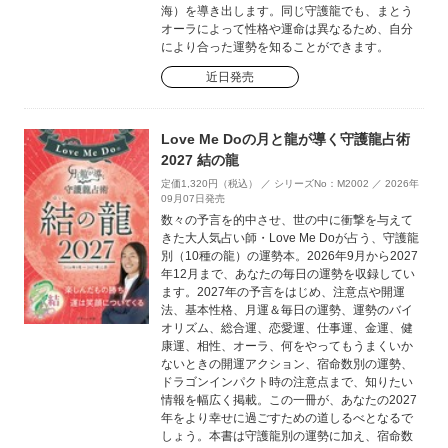
海）を導き出します。同じ守護龍でも、まとう
オーラによって性格や運命は異なるため、自分
により合った運勢を知ることができます。
近日発売
Love Me Doの月と龍が導く守護龍占術
2027 結の龍
定価1,320円（税込） ／ シリーズNo：M2002 ／ 2026年
09月07日発売
数々の予言を的中させ、世の中に衝撃を与えて
きた大人気占い師・Love Me Doが占う、守護龍
別（10種の龍）の運勢本。2026年9月から2027
年12月まで、あなたの毎日の運勢を収録してい
ます。2027年の予言をはじめ、注意点や開運
法、基本性格、月運＆毎日の運勢、運勢のバイ
オリズム、総合運、恋愛運、仕事運、金運、健
康運、相性、オーラ、何をやってもうまくいか
ないときの開運アクション、宿命数別の運勢、
ドラゴンインパクト時の注意点まで、知りたい
情報を幅広く掲載。この一冊が、あなたの2027
年をより幸せに過ごすための道しるべとなるで
しょう。本書は守護龍別の運勢に加え、宿命数