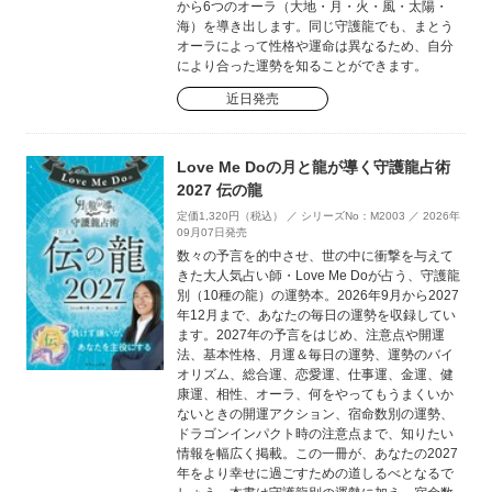
から6つのオーラ（大地・月・火・風・太陽・
海）を導き出します。同じ守護龍でも、まとう
オーラによって性格や運命は異なるため、自分
により合った運勢を知ることができます。
近日発売
Love Me Doの月と龍が導く守護龍占術
2027 伝の龍
定価1,320円（税込） ／ シリーズNo：M2003 ／ 2026年
09月07日発売
数々の予言を的中させ、世の中に衝撃を与えて
きた大人気占い師・Love Me Doが占う、守護龍
別（10種の龍）の運勢本。2026年9月から2027
年12月まで、あなたの毎日の運勢を収録してい
ます。2027年の予言をはじめ、注意点や開運
法、基本性格、月運＆毎日の運勢、運勢のバイ
オリズム、総合運、恋愛運、仕事運、金運、健
康運、相性、オーラ、何をやってもうまくいか
ないときの開運アクション、宿命数別の運勢、
ドラゴンインパクト時の注意点まで、知りたい
情報を幅広く掲載。この一冊が、あなたの2027
年をより幸せに過ごすための道しるべとなるで