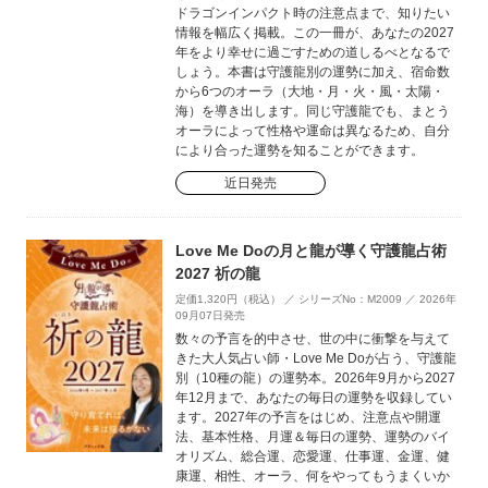
ドラゴンインパクト時の注意点まで、知りたい
情報を幅広く掲載。この一冊が、あなたの2027
年をより幸せに過ごすための道しるべとなるで
しょう。本書は守護龍別の運勢に加え、宿命数
から6つのオーラ（大地・月・火・風・太陽・
海）を導き出します。同じ守護龍でも、まとう
オーラによって性格や運命は異なるため、自分
により合った運勢を知ることができます。
近日発売
Love Me Doの月と龍が導く守護龍占術
2027 祈の龍
定価1,320円（税込） ／ シリーズNo：M2009 ／ 2026年
09月07日発売
数々の予言を的中させ、世の中に衝撃を与えて
きた大人気占い師・Love Me Doが占う、守護龍
別（10種の龍）の運勢本。2026年9月から2027
年12月まで、あなたの毎日の運勢を収録してい
ます。2027年の予言をはじめ、注意点や開運
法、基本性格、月運＆毎日の運勢、運勢のバイ
オリズム、総合運、恋愛運、仕事運、金運、健
康運、相性、オーラ、何をやってもうまくいか