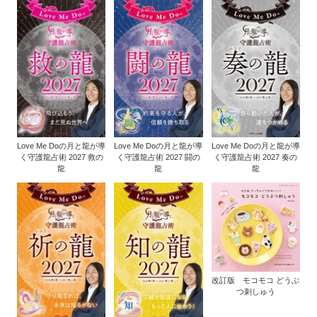
Love Me Doの月と龍が導
Love Me Doの月と龍が導
Love Me Doの月と龍が導
く守護龍占術 2027 救の
く守護龍占術 2027 闘の
く守護龍占術 2027 奏の
龍
龍
龍
改訂版 モコモコ どうぶ
つ刺しゅう