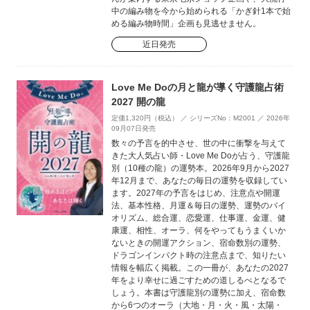
中の編み物を今から始められる「かぎ針1本で始
める編み物時間」企画も見逃せません。
近日発売
Love Me Doの月と龍が導く守護龍占術
2027 開の龍
定価1,320円（税込） ／ シリーズNo：M2001 ／ 2026年
09月07日発売
数々の予言を的中させ、世の中に衝撃を与えて
きた大人気占い師・Love Me Doが占う、守護龍
別（10種の龍）の運勢本。2026年9月から2027
年12月まで、あなたの毎日の運勢を収録してい
ます。2027年の予言をはじめ、注意点や開運
法、基本性格、月運＆毎日の運勢、運勢のバイ
オリズム、総合運、恋愛運、仕事運、金運、健
康運、相性、オーラ、何をやってもうまくいか
ないときの開運アクション、宿命数別の運勢、
ドラゴンインパクト時の注意点まで、知りたい
情報を幅広く掲載。この一冊が、あなたの2027
年をより幸せに過ごすための道しるべとなるで
しょう。本書は守護龍別の運勢に加え、宿命数
から6つのオーラ（大地・月・火・風・太陽・