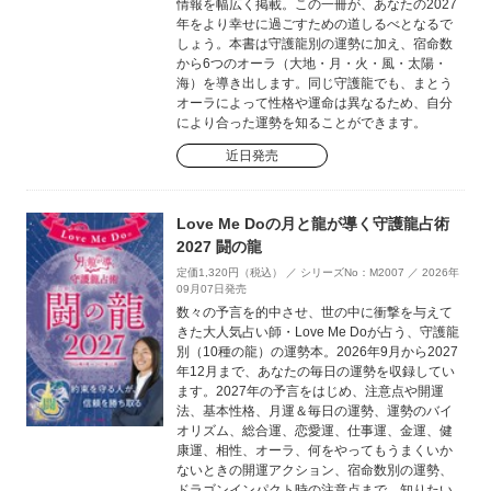
情報を幅広く掲載。この一冊が、あなたの2027
年をより幸せに過ごすための道しるべとなるで
しょう。本書は守護龍別の運勢に加え、宿命数
から6つのオーラ（大地・月・火・風・太陽・
海）を導き出します。同じ守護龍でも、まとう
オーラによって性格や運命は異なるため、自分
により合った運勢を知ることができます。
近日発売
Love Me Doの月と龍が導く守護龍占術
2027 闘の龍
定価1,320円（税込） ／ シリーズNo：M2007 ／ 2026年
09月07日発売
数々の予言を的中させ、世の中に衝撃を与えて
きた大人気占い師・Love Me Doが占う、守護龍
別（10種の龍）の運勢本。2026年9月から2027
年12月まで、あなたの毎日の運勢を収録してい
ます。2027年の予言をはじめ、注意点や開運
法、基本性格、月運＆毎日の運勢、運勢のバイ
オリズム、総合運、恋愛運、仕事運、金運、健
康運、相性、オーラ、何をやってもうまくいか
ないときの開運アクション、宿命数別の運勢、
ドラゴンインパクト時の注意点まで、知りたい