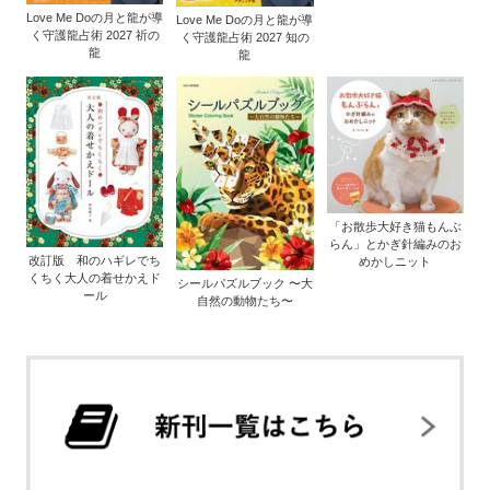
Love Me Doの月と龍が導
Love Me Doの月と龍が導
く守護龍占術 2027 祈の
く守護龍占術 2027 知の
龍
龍
「お散歩大好き猫もんぶ
らん」とかぎ針編みのお
改訂版 和のハギレでち
めかしニット
くちく大人の着せかえド
シールパズルブック 〜大
ール
自然の動物たち〜