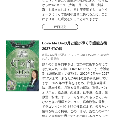
しょう。本書は守護龍別の運勢に加え、宿命数
から6つのオーラ（大地・月・火・風・太陽・
海）を導き出します。同じ守護龍でも、まとう
オーラによって性格や運命は異なるため、自分
により合った運勢を知ることができます。
近日発売
Love Me Doの月と龍が導く守護龍占術
2027 灯の龍
定価1,320円（税込） ／ シリーズNo：M2004 ／ 2026年
09月07日発売
数々の予言を的中させ、世の中に衝撃を与えて
きた大人気占い師・Love Me Doが占う、守護龍
別（10種の龍）の運勢本。2026年9月から2027
年12月まで、あなたの毎日の運勢を収録してい
ます。2027年の予言をはじめ、注意点や開運
法、基本性格、月運＆毎日の運勢、運勢のバイ
オリズム、総合運、恋愛運、仕事運、金運、健
康運、相性、オーラ、何をやってもうまくいか
ないときの開運アクション、宿命数別の運勢、
ドラゴンインパクト時の注意点まで、知りたい
情報を幅広く掲載。この一冊が、あなたの2027
年をより幸せに過ごすための道しるべとなるで