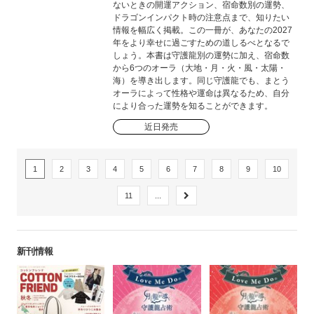
ないときの開運アクション、宿命数別の運勢、
ドラゴンインパクト時の注意点まで、知りたい
情報を幅広く掲載。この一冊が、あなたの2027
年をより幸せに過ごすための道しるべとなるで
しょう。本書は守護龍別の運勢に加え、宿命数
から6つのオーラ（大地・月・火・風・太陽・
海）を導き出します。同じ守護龍でも、まとう
オーラによって性格や運命は異なるため、自分
により合った運勢を知ることができます。
近日発売
1
2
3
4
5
6
7
8
9
10
11
...
新刊情報