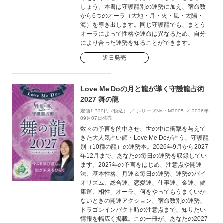
しょう。本書は守護龍別の運勢に加え、宿命数
から6つのオーラ（大地・月・火・風・太陽・
海）を導き出します。同じ守護龍でも、まとう
オーラによって性格や運命は異なるため、自分
により合った運勢を知ることができます。
近日発売
Love Me Doの月と龍が導く守護龍占術
2027 舞の龍
定価1,320円（税込） ／ シリーズNo：M2005 ／ 2026年
09月07日発売
数々の予言を的中させ、世の中に衝撃を与えて
きた大人気占い師・Love Me Doが占う、守護龍
別（10種の龍）の運勢本。2026年9月から2027
年12月まで、あなたの毎日の運勢を収録してい
ます。2027年の予言をはじめ、注意点や開運
法、基本性格、月運＆毎日の運勢、運勢のバイ
オリズム、総合運、恋愛運、仕事運、金運、健
康運、相性、オーラ、何をやってもうまくいか
ないときの開運アクション、宿命数別の運勢、
ドラゴンインパクト時の注意点まで、知りたい
情報を幅広く掲載。この一冊が、あなたの2027