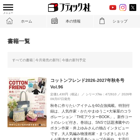
メニュー
ホーム
本の情報
ショップ
書籍一覧
すべての書籍
今月発売の新刊
今後の新刊予定
コットンフレンド2026-2027年秋冬号
Vol.96
定価1,430円（税込） ／ シリーズNo：472610 ／ 2026年
09月07日発売
秋冬に作りたいアイテムを60点強掲載。特別付
録は、人気作家・かたやまゆうこ×大塚屋のコラ
ボレーション「THEアウターBOOK」。新作コー
トのレシピ付き。巻頭は、SNSで話題沸騰中の
ボタン作家・井上ゆみさんの独占インタビュー
です。大人気編み物漫画家・まつざきしおりさ
んが案内する東京毛糸ショップ企画や、大流行