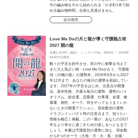
中の編み物を今から始められる「かぎ針1本で始
める編み物時間」企画も見逃せません。
近日発売
Love Me Doの月と龍が導く守護龍占術
2027 開の龍
定価1,320円（税込） ／ シリーズNo：M2001 ／ 2026年
09月07日発売
数々の予言を的中させ、世の中に衝撃を与えて
きた大人気占い師・Love Me Doが占う、守護龍
別（10種の龍）の運勢本。2026年9月から2027
年12月まで、あなたの毎日の運勢を収録してい
ます。2027年の予言をはじめ、注意点や開運
法、基本性格、月運＆毎日の運勢、運勢のバイ
オリズム、総合運、恋愛運、仕事運、金運、健
康運、相性、オーラ、何をやってもうまくいか
ないときの開運アクション、宿命数別の運勢、
ドラゴンインパクト時の注意点まで、知りたい
情報を幅広く掲載。この一冊が、あなたの2027
年をより幸せに過ごすための道しるべとなるで
しょう。本書は守護龍別の運勢に加え、宿命数
から6つのオーラ（大地・月・火・風・太陽・