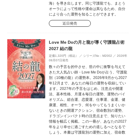
海）を導き出します。同じ守護龍でも、まとう
オーラによって性格や運命は異なるため、自分
により合った運勢を知ることができます。
近日発売
Love Me Doの月と龍が導く守護龍占術
2027 結の龍
定価1,320円（税込） ／ シリーズNo：M2002 ／ 2026年
09月07日発売
数々の予言を的中させ、世の中に衝撃を与えて
きた大人気占い師・Love Me Doが占う、守護龍
別（10種の龍）の運勢本。2026年9月から2027
年12月まで、あなたの毎日の運勢を収録してい
ます。2027年の予言をはじめ、注意点や開運
法、基本性格、月運＆毎日の運勢、運勢のバイ
オリズム、総合運、恋愛運、仕事運、金運、健
康運、相性、オーラ、何をやってもうまくいか
ないときの開運アクション、宿命数別の運勢、
ドラゴンインパクト時の注意点まで、知りたい
情報を幅広く掲載。この一冊が、あなたの2027
年をより幸せに過ごすための道しるべとなるで
しょう。本書は守護龍別の運勢に加え、宿命数