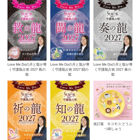
Love Me Doの月と龍が導
Love Me Doの月と龍が導
Love Me Doの月と龍が導
く守護龍占術 2027 救の
く守護龍占術 2027 闘の
く守護龍占術 2027 奏の
龍
龍
龍
改訂版 モコモコ どうぶ
つ刺しゅう