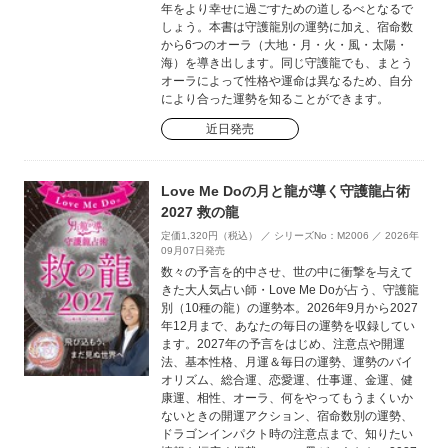
年をより幸せに過ごすための道しるべとなるで
しょう。本書は守護龍別の運勢に加え、宿命数
から6つのオーラ（大地・月・火・風・太陽・
海）を導き出します。同じ守護龍でも、まとう
オーラによって性格や運命は異なるため、自分
により合った運勢を知ることができます。
近日発売
Love Me Doの月と龍が導く守護龍占術
2027 救の龍
定価1,320円（税込） ／ シリーズNo：M2006 ／ 2026年
09月07日発売
数々の予言を的中させ、世の中に衝撃を与えて
きた大人気占い師・Love Me Doが占う、守護龍
別（10種の龍）の運勢本。2026年9月から2027
年12月まで、あなたの毎日の運勢を収録してい
ます。2027年の予言をはじめ、注意点や開運
法、基本性格、月運＆毎日の運勢、運勢のバイ
オリズム、総合運、恋愛運、仕事運、金運、健
康運、相性、オーラ、何をやってもうまくいか
ないときの開運アクション、宿命数別の運勢、
ドラゴンインパクト時の注意点まで、知りたい