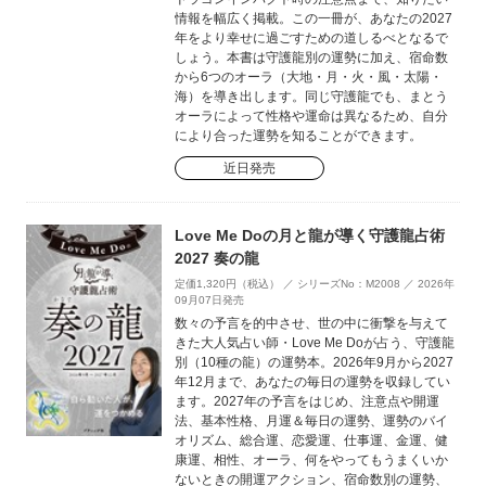
情報を幅広く掲載。この一冊が、あなたの2027
年をより幸せに過ごすための道しるべとなるで
しょう。本書は守護龍別の運勢に加え、宿命数
から6つのオーラ（大地・月・火・風・太陽・
海）を導き出します。同じ守護龍でも、まとう
オーラによって性格や運命は異なるため、自分
により合った運勢を知ることができます。
近日発売
Love Me Doの月と龍が導く守護龍占術
2027 奏の龍
定価1,320円（税込） ／ シリーズNo：M2008 ／ 2026年
09月07日発売
数々の予言を的中させ、世の中に衝撃を与えて
きた大人気占い師・Love Me Doが占う、守護龍
別（10種の龍）の運勢本。2026年9月から2027
年12月まで、あなたの毎日の運勢を収録してい
ます。2027年の予言をはじめ、注意点や開運
法、基本性格、月運＆毎日の運勢、運勢のバイ
オリズム、総合運、恋愛運、仕事運、金運、健
康運、相性、オーラ、何をやってもうまくいか
ないときの開運アクション、宿命数別の運勢、