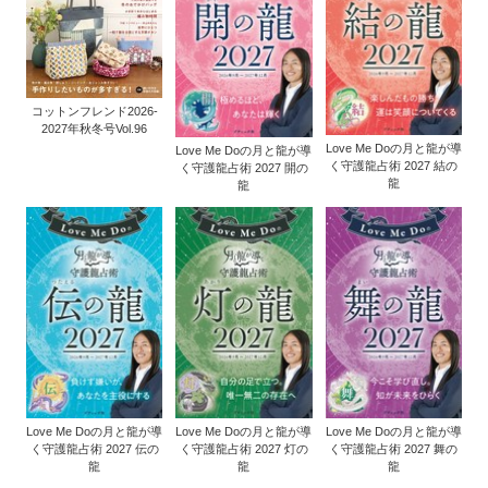
コットンフレンド2026-
2027年秋冬号Vol.96
Love Me Doの月と龍が導
Love Me Doの月と龍が導
く守護龍占術 2027 結の
く守護龍占術 2027 開の
龍
龍
Love Me Doの月と龍が導
Love Me Doの月と龍が導
Love Me Doの月と龍が導
く守護龍占術 2027 伝の
く守護龍占術 2027 灯の
く守護龍占術 2027 舞の
龍
龍
龍