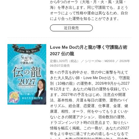
から6つのオーラ（大地・月・火・風・太陽・
海）を導き出します。同じ守護龍でも、まとう
オーラによって性格や運命は異なるため、自分
により合った運勢を知ることができます。
近日発売
Love Me Doの月と龍が導く守護龍占術
2027 伝の龍
定価1,320円（税込） ／ シリーズNo：M2003 ／ 2026年
09月07日発売
数々の予言を的中させ、世の中に衝撃を与えて
きた大人気占い師・Love Me Doが占う、守護龍
別（10種の龍）の運勢本。2026年9月から2027
年12月まで、あなたの毎日の運勢を収録してい
ます。2027年の予言をはじめ、注意点や開運
法、基本性格、月運＆毎日の運勢、運勢のバイ
オリズム、総合運、恋愛運、仕事運、金運、健
康運、相性、オーラ、何をやってもうまくいか
ないときの開運アクション、宿命数別の運勢、
ドラゴンインパクト時の注意点まで、知りたい
情報を幅広く掲載。この一冊が、あなたの2027
年をより幸せに過ごすための道しるべとなるで