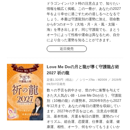
ドラゴンインパクト時の注意点まで、知りたい
情報を幅広く掲載。この一冊が、あなたの2027
年をより幸せに過ごすための道しるべとなるで
しょう。本書は守護龍別の運勢に加え、宿命数
から6つのオーラ（大地・月・火・風・太陽・
海）を導き出します。同じ守護龍でも、まとう
オーラによって性格や運命は異なるため、自分
により合った運勢を知ることができます。
近日発売
Love Me Doの月と龍が導く守護龍占術
2027 祈の龍
定価1,320円（税込） ／ シリーズNo：M2009 ／ 2026年
09月07日発売
数々の予言を的中させ、世の中に衝撃を与えて
きた大人気占い師・Love Me Doが占う、守護龍
別（10種の龍）の運勢本。2026年9月から2027
年12月まで、あなたの毎日の運勢を収録してい
ます。2027年の予言をはじめ、注意点や開運
法、基本性格、月運＆毎日の運勢、運勢のバイ
オリズム、総合運、恋愛運、仕事運、金運、健
康運、相性、オーラ、何をやってもうまくいか