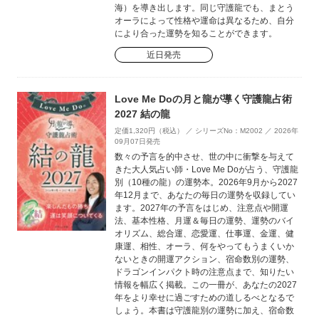
海）を導き出します。同じ守護龍でも、まとう
オーラによって性格や運命は異なるため、自分
により合った運勢を知ることができます。
近日発売
Love Me Doの月と龍が導く守護龍占術
2027 結の龍
定価1,320円（税込） ／ シリーズNo：M2002 ／ 2026年
09月07日発売
数々の予言を的中させ、世の中に衝撃を与えて
きた大人気占い師・Love Me Doが占う、守護龍
別（10種の龍）の運勢本。2026年9月から2027
年12月まで、あなたの毎日の運勢を収録してい
ます。2027年の予言をはじめ、注意点や開運
法、基本性格、月運＆毎日の運勢、運勢のバイ
オリズム、総合運、恋愛運、仕事運、金運、健
康運、相性、オーラ、何をやってもうまくいか
ないときの開運アクション、宿命数別の運勢、
ドラゴンインパクト時の注意点まで、知りたい
情報を幅広く掲載。この一冊が、あなたの2027
年をより幸せに過ごすための道しるべとなるで
しょう。本書は守護龍別の運勢に加え、宿命数