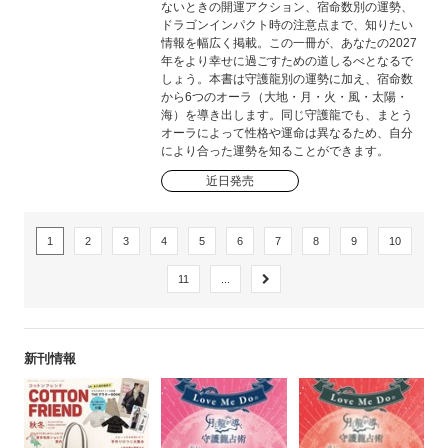
ないときの開運アクション、宿命数別の運勢、
ドラゴンインパクト時の注意点まで、知りたい
情報を幅広く掲載。この一冊が、あなたの2027
年をより幸せに過ごすための道しるべとなるで
しょう。本書は守護龍別の運勢に加え、宿命数
から6つのオーラ（大地・月・火・風・太陽・
海）を導き出します。同じ守護龍でも、まとう
オーラによって性格や運命は異なるため、自分
により合った運勢を知ることができます。
近日発売
1
2
3
4
5
6
7
8
9
10
11
...
新刊情報