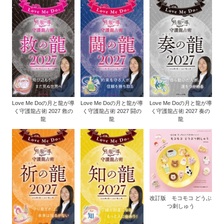
Love Me Doの月と龍が導
Love Me Doの月と龍が導
Love Me Doの月と龍が導
く守護龍占術 2027 救の
く守護龍占術 2027 闘の
く守護龍占術 2027 奏の
龍
龍
龍
改訂版 モコモコ どうぶ
つ刺しゅう