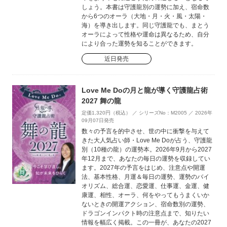
しょう。本書は守護龍別の運勢に加え、宿命数
から6つのオーラ（大地・月・火・風・太陽・
海）を導き出します。同じ守護龍でも、まとう
オーラによって性格や運命は異なるため、自分
により合った運勢を知ることができます。
近日発売
Love Me Doの月と龍が導く守護龍占術
2027 舞の龍
定価1,320円（税込） ／ シリーズNo：M2005 ／ 2026年
09月07日発売
数々の予言を的中させ、世の中に衝撃を与えて
きた大人気占い師・Love Me Doが占う、守護龍
別（10種の龍）の運勢本。2026年9月から2027
年12月まで、あなたの毎日の運勢を収録してい
ます。2027年の予言をはじめ、注意点や開運
法、基本性格、月運＆毎日の運勢、運勢のバイ
オリズム、総合運、恋愛運、仕事運、金運、健
康運、相性、オーラ、何をやってもうまくいか
ないときの開運アクション、宿命数別の運勢、
ドラゴンインパクト時の注意点まで、知りたい
情報を幅広く掲載。この一冊が、あなたの2027