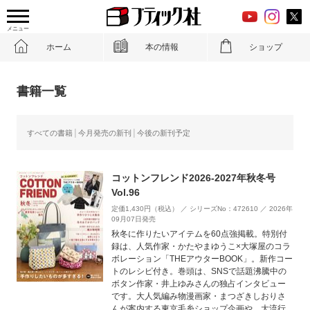
メニュー
ホーム
本の情報
ショップ
書籍一覧
すべての書籍
今月発売の新刊
今後の新刊予定
コットンフレンド2026-2027年秋冬号
Vol.96
定価1,430円（税込） ／ シリーズNo：472610 ／ 2026年
09月07日発売
秋冬に作りたいアイテムを60点強掲載。特別付
録は、人気作家・かたやまゆうこ×大塚屋のコラ
ボレーション「THEアウターBOOK」。新作コー
トのレシピ付き。巻頭は、SNSで話題沸騰中の
ボタン作家・井上ゆみさんの独占インタビュー
です。大人気編み物漫画家・まつざきしおりさ
んが案内する東京毛糸ショップ企画や、大流行