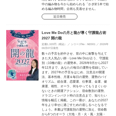
中の編み物を今から始められる「かぎ針1本で始
める編み物時間」企画も見逃せません。
近日発売
Love Me Doの月と龍が導く守護龍占術
2027 開の龍
定価1,320円（税込） ／ シリーズNo：M2001 ／ 2026年
09月07日発売
数々の予言を的中させ、世の中に衝撃を与えて
きた大人気占い師・Love Me Doが占う、守護龍
別（10種の龍）の運勢本。2026年9月から2027
年12月まで、あなたの毎日の運勢を収録してい
ます。2027年の予言をはじめ、注意点や開運
法、基本性格、月運＆毎日の運勢、運勢のバイ
オリズム、総合運、恋愛運、仕事運、金運、健
康運、相性、オーラ、何をやってもうまくいか
ないときの開運アクション、宿命数別の運勢、
ドラゴンインパクト時の注意点まで、知りたい
情報を幅広く掲載。この一冊が、あなたの2027
年をより幸せに過ごすための道しるべとなるで
しょう。本書は守護龍別の運勢に加え、宿命数
から6つのオーラ（大地・月・火・風・太陽・