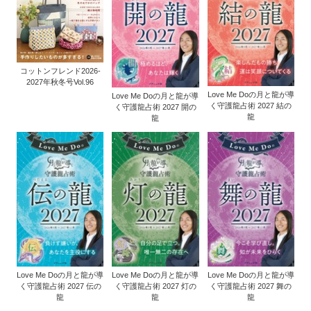
コットンフレンド2026-
2027年秋冬号Vol.96
Love Me Doの月と龍が導
Love Me Doの月と龍が導
く守護龍占術 2027 結の
く守護龍占術 2027 開の
龍
龍
Love Me Doの月と龍が導
Love Me Doの月と龍が導
Love Me Doの月と龍が導
く守護龍占術 2027 伝の
く守護龍占術 2027 灯の
く守護龍占術 2027 舞の
龍
龍
龍