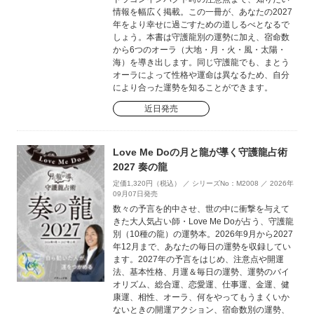
情報を幅広く掲載。この一冊が、あなたの2027
年をより幸せに過ごすための道しるべとなるで
しょう。本書は守護龍別の運勢に加え、宿命数
から6つのオーラ（大地・月・火・風・太陽・
海）を導き出します。同じ守護龍でも、まとう
オーラによって性格や運命は異なるため、自分
により合った運勢を知ることができます。
近日発売
Love Me Doの月と龍が導く守護龍占術
2027 奏の龍
定価1,320円（税込） ／ シリーズNo：M2008 ／ 2026年
09月07日発売
数々の予言を的中させ、世の中に衝撃を与えて
きた大人気占い師・Love Me Doが占う、守護龍
別（10種の龍）の運勢本。2026年9月から2027
年12月まで、あなたの毎日の運勢を収録してい
ます。2027年の予言をはじめ、注意点や開運
法、基本性格、月運＆毎日の運勢、運勢のバイ
オリズム、総合運、恋愛運、仕事運、金運、健
康運、相性、オーラ、何をやってもうまくいか
ないときの開運アクション、宿命数別の運勢、