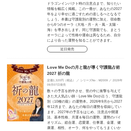
ドラゴンインパクト時の注意点まで、知りたい
情報を幅広く掲載。この一冊が、あなたの2027
年をより幸せに過ごすための道しるべとなるで
しょう。本書は守護龍別の運勢に加え、宿命数
から6つのオーラ（大地・月・火・風・太陽・
海）を導き出します。同じ守護龍でも、まとう
オーラによって性格や運命は異なるため、自分
により合った運勢を知ることができます。
近日発売
Love Me Doの月と龍が導く守護龍占術
2027 祈の龍
定価1,320円（税込） ／ シリーズNo：M2009 ／ 2026年
09月07日発売
数々の予言を的中させ、世の中に衝撃を与えて
きた大人気占い師・Love Me Doが占う、守護龍
別（10種の龍）の運勢本。2026年9月から2027
年12月まで、あなたの毎日の運勢を収録してい
ます。2027年の予言をはじめ、注意点や開運
法、基本性格、月運＆毎日の運勢、運勢のバイ
オリズム、総合運、恋愛運、仕事運、金運、健
康運、相性、オーラ、何をやってもうまくいか