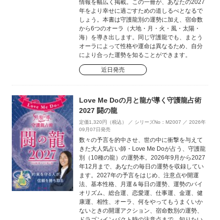
情報を幅広く掲載。この一冊が、あなたの2027
年をより幸せに過ごすための道しるべとなるで
しょう。本書は守護龍別の運勢に加え、宿命数
から6つのオーラ（大地・月・火・風・太陽・
海）を導き出します。同じ守護龍でも、まとう
オーラによって性格や運命は異なるため、自分
により合った運勢を知ることができます。
近日発売
Love Me Doの月と龍が導く守護龍占術
2027 闘の龍
定価1,320円（税込） ／ シリーズNo：M2007 ／ 2026年
09月07日発売
数々の予言を的中させ、世の中に衝撃を与えて
きた大人気占い師・Love Me Doが占う、守護龍
別（10種の龍）の運勢本。2026年9月から2027
年12月まで、あなたの毎日の運勢を収録してい
ます。2027年の予言をはじめ、注意点や開運
法、基本性格、月運＆毎日の運勢、運勢のバイ
オリズム、総合運、恋愛運、仕事運、金運、健
康運、相性、オーラ、何をやってもうまくいか
ないときの開運アクション、宿命数別の運勢、
ドラゴンインパクト時の注意点まで、知りたい