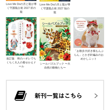
Love Me Doの月と龍が導
Love Me Doの月と龍が導
く守護龍占術 2027 祈の
く守護龍占術 2027 知の
龍
龍
「お散歩大好き猫もんぶ
らん」とかぎ針編みのお
改訂版 和のハギレでち
めかしニット
くちく大人の着せかえド
シールパズルブック 〜大
ール
自然の動物たち〜