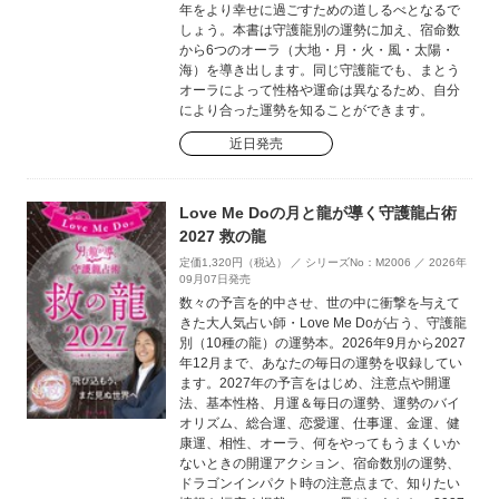
年をより幸せに過ごすための道しるべとなるで
しょう。本書は守護龍別の運勢に加え、宿命数
から6つのオーラ（大地・月・火・風・太陽・
海）を導き出します。同じ守護龍でも、まとう
オーラによって性格や運命は異なるため、自分
により合った運勢を知ることができます。
近日発売
Love Me Doの月と龍が導く守護龍占術
2027 救の龍
定価1,320円（税込） ／ シリーズNo：M2006 ／ 2026年
09月07日発売
数々の予言を的中させ、世の中に衝撃を与えて
きた大人気占い師・Love Me Doが占う、守護龍
別（10種の龍）の運勢本。2026年9月から2027
年12月まで、あなたの毎日の運勢を収録してい
ます。2027年の予言をはじめ、注意点や開運
法、基本性格、月運＆毎日の運勢、運勢のバイ
オリズム、総合運、恋愛運、仕事運、金運、健
康運、相性、オーラ、何をやってもうまくいか
ないときの開運アクション、宿命数別の運勢、
ドラゴンインパクト時の注意点まで、知りたい