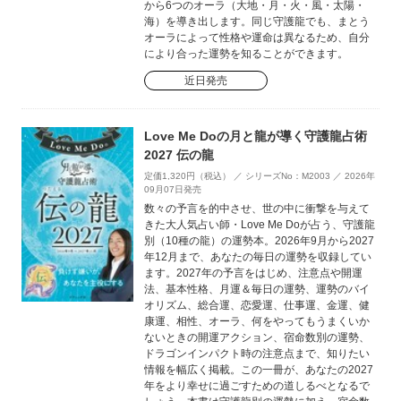
から6つのオーラ（大地・月・火・風・太陽・
海）を導き出します。同じ守護龍でも、まとう
オーラによって性格や運命は異なるため、自分
により合った運勢を知ることができます。
近日発売
Love Me Doの月と龍が導く守護龍占術
2027 伝の龍
定価1,320円（税込） ／ シリーズNo：M2003 ／ 2026年
09月07日発売
数々の予言を的中させ、世の中に衝撃を与えて
きた大人気占い師・Love Me Doが占う、守護龍
別（10種の龍）の運勢本。2026年9月から2027
年12月まで、あなたの毎日の運勢を収録してい
ます。2027年の予言をはじめ、注意点や開運
法、基本性格、月運＆毎日の運勢、運勢のバイ
オリズム、総合運、恋愛運、仕事運、金運、健
康運、相性、オーラ、何をやってもうまくいか
ないときの開運アクション、宿命数別の運勢、
ドラゴンインパクト時の注意点まで、知りたい
情報を幅広く掲載。この一冊が、あなたの2027
年をより幸せに過ごすための道しるべとなるで