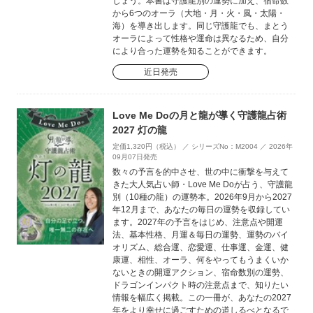
しょう。本書は守護龍別の運勢に加え、宿命数
から6つのオーラ（大地・月・火・風・太陽・
海）を導き出します。同じ守護龍でも、まとう
オーラによって性格や運命は異なるため、自分
により合った運勢を知ることができます。
近日発売
Love Me Doの月と龍が導く守護龍占術
2027 灯の龍
定価1,320円（税込） ／ シリーズNo：M2004 ／ 2026年
09月07日発売
数々の予言を的中させ、世の中に衝撃を与えて
きた大人気占い師・Love Me Doが占う、守護龍
別（10種の龍）の運勢本。2026年9月から2027
年12月まで、あなたの毎日の運勢を収録してい
ます。2027年の予言をはじめ、注意点や開運
法、基本性格、月運＆毎日の運勢、運勢のバイ
オリズム、総合運、恋愛運、仕事運、金運、健
康運、相性、オーラ、何をやってもうまくいか
ないときの開運アクション、宿命数別の運勢、
ドラゴンインパクト時の注意点まで、知りたい
情報を幅広く掲載。この一冊が、あなたの2027
年をより幸せに過ごすための道しるべとなるで