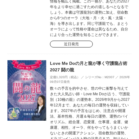
情報を幅広く掲載。この一冊が、あなたの2027
年をより幸せに過ごすための道しるべとなるで
しょう。本書は守護龍別の運勢に加え、宿命数
から6つのオーラ（大地・月・火・風・太陽・
海）を導き出します。同じ守護龍でも、まとう
オーラによって性格や運命は異なるため、自分
により合った運勢を知ることができます。
近日発売
Love Me Doの月と龍が導く守護龍占術
2027 闘の龍
定価1,320円（税込） ／ シリーズNo：M2007 ／ 2026年
09月07日発売
数々の予言を的中させ、世の中に衝撃を与えて
きた大人気占い師・Love Me Doが占う、守護龍
別（10種の龍）の運勢本。2026年9月から2027
年12月まで、あなたの毎日の運勢を収録してい
ます。2027年の予言をはじめ、注意点や開運
法、基本性格、月運＆毎日の運勢、運勢のバイ
オリズム、総合運、恋愛運、仕事運、金運、健
康運、相性、オーラ、何をやってもうまくいか
ないときの開運アクション、宿命数別の運勢、
ドラゴンインパクト時の注意点まで、知りたい