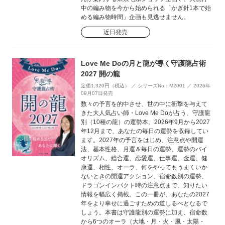
中の編み物を今から始められる「かぎ針1本で始
める編み物時間」企画も見逃せません。
近日発売
Love Me Doの月と龍が導く守護龍占術
2027 開の龍
定価1,320円（税込） ／ シリーズNo：M2001 ／ 2026年
09月07日発売
数々の予言を的中させ、世の中に衝撃を与えて
きた大人気占い師・Love Me Doが占う、守護龍
別（10種の龍）の運勢本。2026年9月から2027
年12月まで、あなたの毎日の運勢を収録してい
ます。2027年の予言をはじめ、注意点や開運
法、基本性格、月運＆毎日の運勢、運勢のバイ
オリズム、総合運、恋愛運、仕事運、金運、健
康運、相性、オーラ、何をやってもうまくいか
ないときの開運アクション、宿命数別の運勢、
ドラゴンインパクト時の注意点まで、知りたい
情報を幅広く掲載。この一冊が、あなたの2027
年をより幸せに過ごすための道しるべとなるで
しょう。本書は守護龍別の運勢に加え、宿命数
から6つのオーラ（大地・月・火・風・太陽・