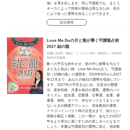
海）を導き出します。同じ守護龍でも、まとう
オーラによって性格や運命は異なるため、自分
により合った運勢を知ることができます。
近日発売
Love Me Doの月と龍が導く守護龍占術
2027 結の龍
定価1,320円（税込） ／ シリーズNo：M2002 ／ 2026年
09月07日発売
数々の予言を的中させ、世の中に衝撃を与えて
きた大人気占い師・Love Me Doが占う、守護龍
別（10種の龍）の運勢本。2026年9月から2027
年12月まで、あなたの毎日の運勢を収録してい
ます。2027年の予言をはじめ、注意点や開運
法、基本性格、月運＆毎日の運勢、運勢のバイ
オリズム、総合運、恋愛運、仕事運、金運、健
康運、相性、オーラ、何をやってもうまくいか
ないときの開運アクション、宿命数別の運勢、
ドラゴンインパクト時の注意点まで、知りたい
情報を幅広く掲載。この一冊が、あなたの2027
年をより幸せに過ごすための道しるべとなるで
しょう。本書は守護龍別の運勢に加え、宿命数