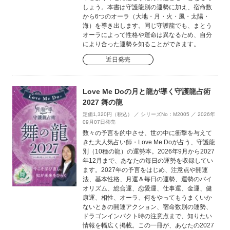
しょう。本書は守護龍別の運勢に加え、宿命数
から6つのオーラ（大地・月・火・風・太陽・
海）を導き出します。同じ守護龍でも、まとう
オーラによって性格や運命は異なるため、自分
により合った運勢を知ることができます。
近日発売
Love Me Doの月と龍が導く守護龍占術
2027 舞の龍
定価1,320円（税込） ／ シリーズNo：M2005 ／ 2026年
09月07日発売
数々の予言を的中させ、世の中に衝撃を与えて
きた大人気占い師・Love Me Doが占う、守護龍
別（10種の龍）の運勢本。2026年9月から2027
年12月まで、あなたの毎日の運勢を収録してい
ます。2027年の予言をはじめ、注意点や開運
法、基本性格、月運＆毎日の運勢、運勢のバイ
オリズム、総合運、恋愛運、仕事運、金運、健
康運、相性、オーラ、何をやってもうまくいか
ないときの開運アクション、宿命数別の運勢、
ドラゴンインパクト時の注意点まで、知りたい
情報を幅広く掲載。この一冊が、あなたの2027