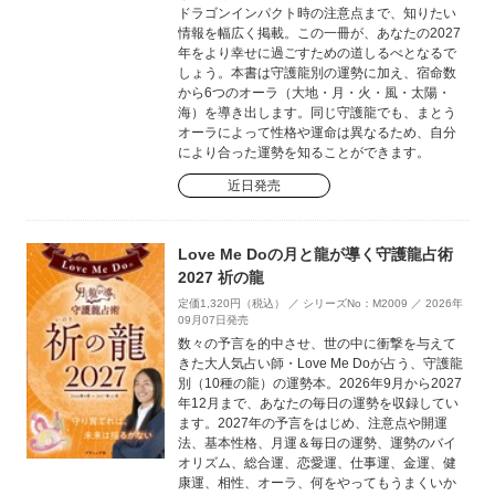
ドラゴンインパクト時の注意点まで、知りたい
情報を幅広く掲載。この一冊が、あなたの2027
年をより幸せに過ごすための道しるべとなるで
しょう。本書は守護龍別の運勢に加え、宿命数
から6つのオーラ（大地・月・火・風・太陽・
海）を導き出します。同じ守護龍でも、まとう
オーラによって性格や運命は異なるため、自分
により合った運勢を知ることができます。
近日発売
Love Me Doの月と龍が導く守護龍占術
2027 祈の龍
定価1,320円（税込） ／ シリーズNo：M2009 ／ 2026年
09月07日発売
数々の予言を的中させ、世の中に衝撃を与えて
きた大人気占い師・Love Me Doが占う、守護龍
別（10種の龍）の運勢本。2026年9月から2027
年12月まで、あなたの毎日の運勢を収録してい
ます。2027年の予言をはじめ、注意点や開運
法、基本性格、月運＆毎日の運勢、運勢のバイ
オリズム、総合運、恋愛運、仕事運、金運、健
康運、相性、オーラ、何をやってもうまくいか