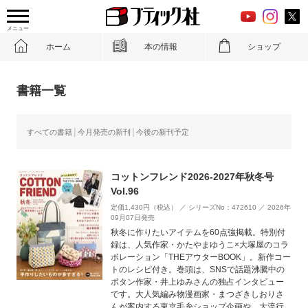
メニュー
ホーム
本の情報
ショップ
書籍一覧
すべての書籍
今月発売の新刊
今後の新刊予定
コットンフレンド2026-2027年秋冬号
Vol.96
定価1,430円（税込） ／ シリーズNo：472610 ／ 2026年
09月07日発売
秋冬に作りたいアイテムを60点強掲載。特別付
録は、人気作家・かたやまゆうこ×大塚屋のコラ
ボレーション「THEアウターBOOK」。新作コー
トのレシピ付き。巻頭は、SNSで話題沸騰中の
ボタン作家・井上ゆみさんの独占インタビュー
です。大人気編み物漫画家・まつざきしおりさ
んが案内する東京毛糸ショップ企画や、大流行