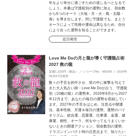
年をより幸せに過ごすための道しるべとなるで
しょう。本書は守護龍別の運勢に加え、宿命数
から6つのオーラ（大地・月・火・風・太陽・
海）を導き出します。同じ守護龍でも、まとう
オーラによって性格や運命は異なるため、自分
により合った運勢を知ることができます。
近日発売
Love Me Doの月と龍が導く守護龍占術
2027 救の龍
定価1,320円（税込） ／ シリーズNo：M2006 ／ 2026年
09月07日発売
数々の予言を的中させ、世の中に衝撃を与えて
きた大人気占い師・Love Me Doが占う、守護龍
別（10種の龍）の運勢本。2026年9月から2027
年12月まで、あなたの毎日の運勢を収録してい
ます。2027年の予言をはじめ、注意点や開運
法、基本性格、月運＆毎日の運勢、運勢のバイ
オリズム、総合運、恋愛運、仕事運、金運、健
康運、相性、オーラ、何をやってもうまくいか
ないときの開運アクション、宿命数別の運勢、
ドラゴンインパクト時の注意点まで、知りたい