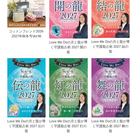
コットンフレンド2026-
2027年秋冬号Vol.96
Love Me Doの月と龍が導
Love Me Doの月と龍が導
く守護龍占術 2027 結の
く守護龍占術 2027 開の
龍
龍
Love Me Doの月と龍が導
Love Me Doの月と龍が導
Love Me Doの月と龍が導
く守護龍占術 2027 伝の
く守護龍占術 2027 灯の
く守護龍占術 2027 舞の
龍
龍
龍