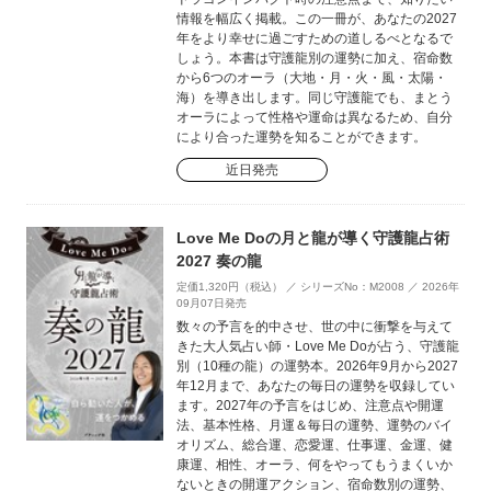
情報を幅広く掲載。この一冊が、あなたの2027
年をより幸せに過ごすための道しるべとなるで
しょう。本書は守護龍別の運勢に加え、宿命数
から6つのオーラ（大地・月・火・風・太陽・
海）を導き出します。同じ守護龍でも、まとう
オーラによって性格や運命は異なるため、自分
により合った運勢を知ることができます。
近日発売
Love Me Doの月と龍が導く守護龍占術
2027 奏の龍
定価1,320円（税込） ／ シリーズNo：M2008 ／ 2026年
09月07日発売
数々の予言を的中させ、世の中に衝撃を与えて
きた大人気占い師・Love Me Doが占う、守護龍
別（10種の龍）の運勢本。2026年9月から2027
年12月まで、あなたの毎日の運勢を収録してい
ます。2027年の予言をはじめ、注意点や開運
法、基本性格、月運＆毎日の運勢、運勢のバイ
オリズム、総合運、恋愛運、仕事運、金運、健
康運、相性、オーラ、何をやってもうまくいか
ないときの開運アクション、宿命数別の運勢、