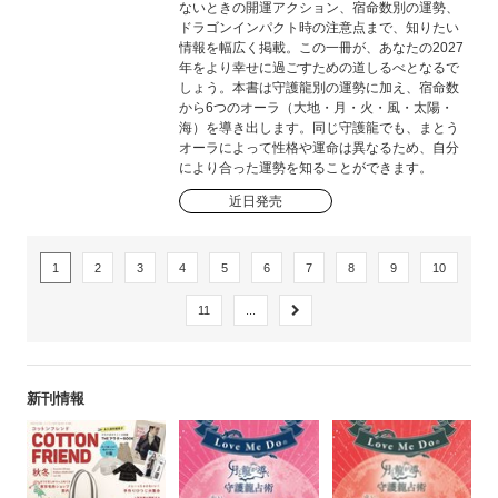
ないときの開運アクション、宿命数別の運勢、
ドラゴンインパクト時の注意点まで、知りたい
情報を幅広く掲載。この一冊が、あなたの2027
年をより幸せに過ごすための道しるべとなるで
しょう。本書は守護龍別の運勢に加え、宿命数
から6つのオーラ（大地・月・火・風・太陽・
海）を導き出します。同じ守護龍でも、まとう
オーラによって性格や運命は異なるため、自分
により合った運勢を知ることができます。
近日発売
1
2
3
4
5
6
7
8
9
10
11
...
新刊情報