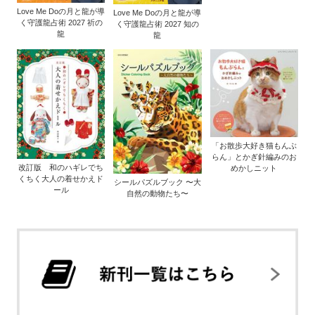
Love Me Doの月と龍が導
Love Me Doの月と龍が導
く守護龍占術 2027 祈の
く守護龍占術 2027 知の
龍
龍
「お散歩大好き猫もんぶ
らん」とかぎ針編みのお
改訂版 和のハギレでち
めかしニット
くちく大人の着せかえド
シールパズルブック 〜大
ール
自然の動物たち〜