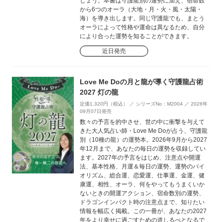
しょう。本書は守護龍別の運勢に加え、宿命数
から6つのオーラ（大地・月・火・風・太陽・
海）を導き出します。同じ守護龍でも、まとう
オーラによって性格や運命は異なるため、自分
により合った運勢を知ることができます。
近日発売
Love Me Doの月と龍が導く守護龍占術
2027 灯の龍
定価1,320円（税込） ／ シリーズNo：M2004 ／ 2026年
09月07日発売
数々の予言を的中させ、世の中に衝撃を与えて
きた大人気占い師・Love Me Doが占う、守護龍
別（10種の龍）の運勢本。2026年9月から2027
年12月まで、あなたの毎日の運勢を収録してい
ます。2027年の予言をはじめ、注意点や開運
法、基本性格、月運＆毎日の運勢、運勢のバイ
オリズム、総合運、恋愛運、仕事運、金運、健
康運、相性、オーラ、何をやってもうまくいか
ないときの開運アクション、宿命数別の運勢、
ドラゴンインパクト時の注意点まで、知りたい
情報を幅広く掲載。この一冊が、あなたの2027
年をより幸せに過ごすための道しるべとなるで