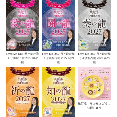
Love Me Doの月と龍が導
Love Me Doの月と龍が導
Love Me Doの月と龍が導
く守護龍占術 2027 救の
く守護龍占術 2027 闘の
く守護龍占術 2027 奏の
龍
龍
龍
改訂版 モコモコ どうぶ
つ刺しゅう