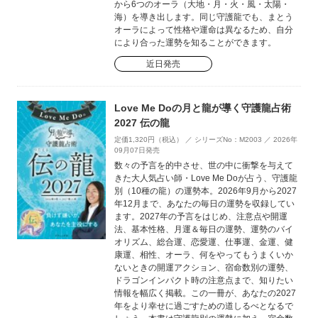
から6つのオーラ（大地・月・火・風・太陽・
海）を導き出します。同じ守護龍でも、まとう
オーラによって性格や運命は異なるため、自分
により合った運勢を知ることができます。
近日発売
Love Me Doの月と龍が導く守護龍占術
2027 伝の龍
定価1,320円（税込） ／ シリーズNo：M2003 ／ 2026年
09月07日発売
数々の予言を的中させ、世の中に衝撃を与えて
きた大人気占い師・Love Me Doが占う、守護龍
別（10種の龍）の運勢本。2026年9月から2027
年12月まで、あなたの毎日の運勢を収録してい
ます。2027年の予言をはじめ、注意点や開運
法、基本性格、月運＆毎日の運勢、運勢のバイ
オリズム、総合運、恋愛運、仕事運、金運、健
康運、相性、オーラ、何をやってもうまくいか
ないときの開運アクション、宿命数別の運勢、
ドラゴンインパクト時の注意点まで、知りたい
情報を幅広く掲載。この一冊が、あなたの2027
年をより幸せに過ごすための道しるべとなるで