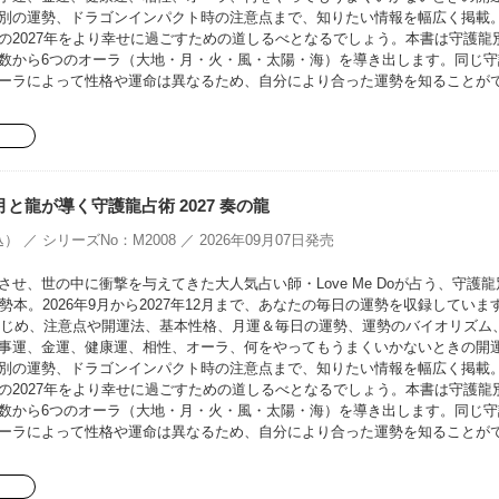
別の運勢、ドラゴンインパクト時の注意点まで、知りたい情報を幅広く掲載
の2027年をより幸せに過ごすための道しるべとなるでしょう。本書は守護龍
数から6つのオーラ（大地・月・火・風・太陽・海）を導き出します。同じ守
ーラによって性格や運命は異なるため、自分により合った運勢を知ることが
oの月と龍が導く守護龍占術 2027 奏の龍
） ／ シリーズNo：M2008 ／ 2026年09月07日発売
せ、世の中に衝撃を与えてきた大人気占い師・Love Me Doが占う、守護龍
勢本。2026年9月から2027年12月まで、あなたの毎日の運勢を収録していま
をはじめ、注意点や開運法、基本性格、月運＆毎日の運勢、運勢のバイオリズム
事運、金運、健康運、相性、オーラ、何をやってもうまくいかないときの開
別の運勢、ドラゴンインパクト時の注意点まで、知りたい情報を幅広く掲載
の2027年をより幸せに過ごすための道しるべとなるでしょう。本書は守護龍
数から6つのオーラ（大地・月・火・風・太陽・海）を導き出します。同じ守
ーラによって性格や運命は異なるため、自分により合った運勢を知ることが