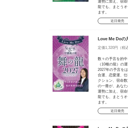
運勢に加え、宿命
龍でも、まとうオ
ます。
近日発売
Love Me D
定価1,320円（税込
数々の予言を的中さ
（10種の龍）の運
2027年の予言
合運、恋愛運、仕
クション、宿命数
の一冊が、あなた
運勢に加え、宿命
龍でも、まとうオ
ます。
近日発売