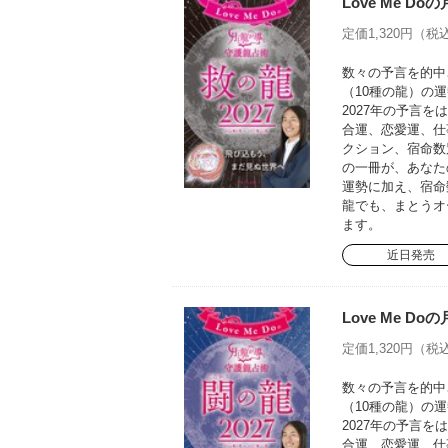
Love Me D
定価1,320円（税込
数々の予言を的中さ
（10種の龍）の運
2027年の予言
合運、恋愛運、仕
クション、宿命数
の一冊が、あなた
運勢に加え、宿命
龍でも、まとうオ
ます。
近日発売
Love Me D
定価1,320円（税込
数々の予言を的中さ
（10種の龍）の運
2027年の予言
合運、恋愛運、仕