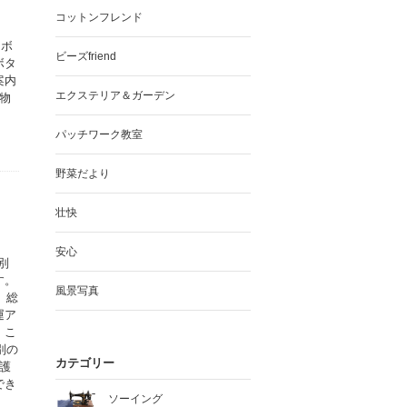
コットンフレンド
ラボ
ビーズfriend
ボタ
案内
エクステリア＆ガーデン
物
パッチワーク教室
野菜だより
壮快
安心
別
す。
風景写真
、総
運ア
。こ
別の
カテゴリー
護
でき
ソーイング