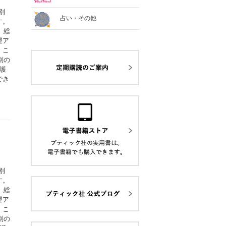
別
占い・その他
す。
、総
運ア
。こ
別の
護
でき
別
す。
、総
運ア
。こ
別の