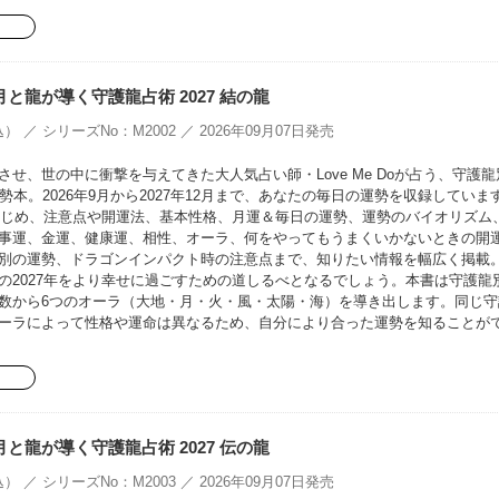
oの月と龍が導く守護龍占術 2027 結の龍
） ／ シリーズNo：M2002 ／ 2026年09月07日発売
せ、世の中に衝撃を与えてきた大人気占い師・Love Me Doが占う、守護龍
勢本。2026年9月から2027年12月まで、あなたの毎日の運勢を収録していま
をはじめ、注意点や開運法、基本性格、月運＆毎日の運勢、運勢のバイオリズム
事運、金運、健康運、相性、オーラ、何をやってもうまくいかないときの開
別の運勢、ドラゴンインパクト時の注意点まで、知りたい情報を幅広く掲載
の2027年をより幸せに過ごすための道しるべとなるでしょう。本書は守護龍
数から6つのオーラ（大地・月・火・風・太陽・海）を導き出します。同じ守
ーラによって性格や運命は異なるため、自分により合った運勢を知ることが
oの月と龍が導く守護龍占術 2027 伝の龍
） ／ シリーズNo：M2003 ／ 2026年09月07日発売