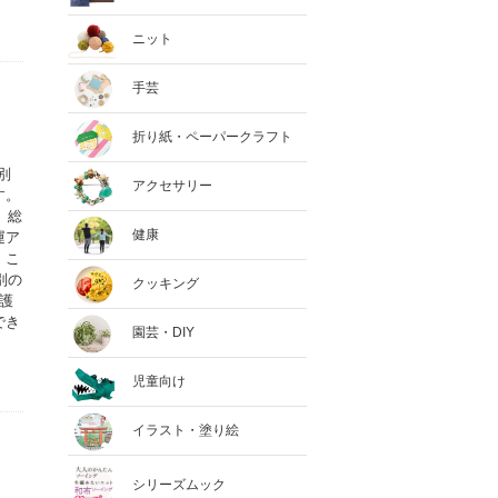
ニット
手芸
折り紙・ペーパークラフト
別
アクセサリー
す。
、総
健康
運ア
。こ
別の
クッキング
護
でき
園芸・DIY
児童向け
イラスト・塗り絵
シリーズムック