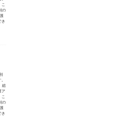
。こ
別の
護
でき
別
す。
、総
運ア
。こ
別の
護
でき