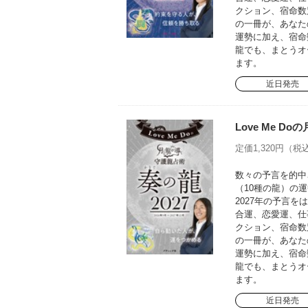
クション、宿命数
の一冊が、あなた
運勢に加え、宿命
龍でも、まとうオ
ます。
近日発売
Love Me D
定価1,320円（税込
数々の予言を的中さ
（10種の龍）の運
2027年の予言
合運、恋愛運、仕
クション、宿命数
の一冊が、あなた
運勢に加え、宿命
龍でも、まとうオ
ます。
近日発売