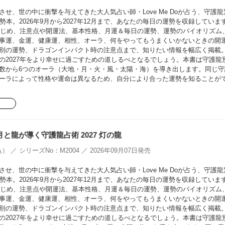
せ、世の中に衝撃を与えてきた大人気占い師・Love Me Doが占う、守護龍
勢本。2026年9月から2027年12月まで、あなたの毎日の運勢を収録していま
をはじめ、注意点や開運法、基本性格、月運＆毎日の運勢、運勢のバイオリズム
事運、金運、健康運、相性、オーラ、何をやってもうまくいかないときの開
別の運勢、ドラゴンインパクト時の注意点まで、知りたい情報を幅広く掲載
の2027年をより幸せに過ごすための道しるべとなるでしょう。本書は守護龍
数から6つのオーラ（大地・月・火・風・太陽・海）を導き出します。同じ守
ーラによって性格や運命は異なるため、自分により合った運勢を知ることが
oの月と龍が導く守護龍占術 2027 灯の龍
） ／ シリーズNo：M2004 ／ 2026年09月07日発売
せ、世の中に衝撃を与えてきた大人気占い師・Love Me Doが占う、守護龍
勢本。2026年9月から2027年12月まで、あなたの毎日の運勢を収録していま
をはじめ、注意点や開運法、基本性格、月運＆毎日の運勢、運勢のバイオリズム
事運、金運、健康運、相性、オーラ、何をやってもうまくいかないときの開
別の運勢、ドラゴンインパクト時の注意点まで、知りたい情報を幅広く掲載
の2027年をより幸せに過ごすための道しるべとなるでしょう。本書は守護龍