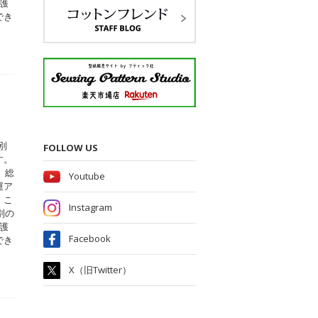
護
でき
別
FOLLOW US
す。
、総
Youtube
運ア
。こ
Instagram
別の
護
Facebook
でき
X（旧Twitter）