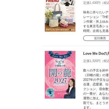
定価1,430円（税込
秋冬に作りたいア
レーション「TH
ン作家・井上ゆみ
する東京毛糸ショ
時間」企画も見逃
近日発売
Love Me D
定価1,320円（税込
数々の予言を的中さ
（10種の龍）の運
2027年の予言
合運、恋愛運、仕
クション、宿命数
の一冊が、あなた
運勢に加え、宿命
龍でも、まとうオ
ます。