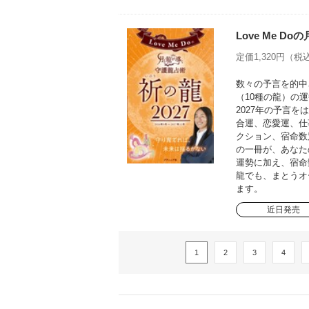
Love Me D
定価1,320円（税込
数々の予言を的中さ
（10種の龍）の運
2027年の予言
合運、恋愛運、仕
クション、宿命数
の一冊が、あなた
運勢に加え、宿命
龍でも、まとうオ
ます。
近日発売
1
2
3
4