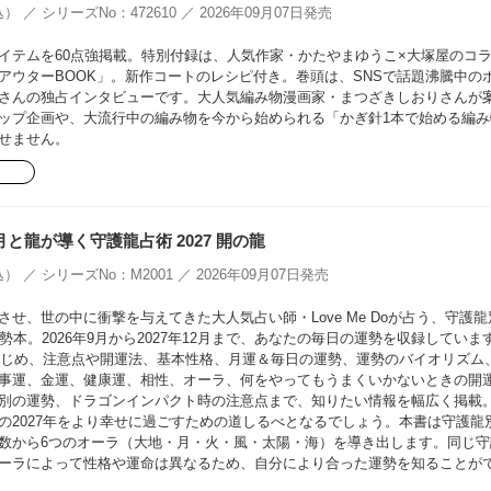
） ／ シリーズNo：472610 ／ 2026年09月07日発売
イテムを60点強掲載。特別付録は、人気作家・かたやまゆうこ×大塚屋のコ
EアウターBOOK」。新作コートのレシピ付き。巻頭は、SNSで話題沸騰中の
さんの独占インタビューです。大人気編み物漫画家・まつざきしおりさんが
ップ企画や、大流行中の編み物を今から始められる「かぎ針1本で始める編み
せません。
oの月と龍が導く守護龍占術 2027 開の龍
） ／ シリーズNo：M2001 ／ 2026年09月07日発売
せ、世の中に衝撃を与えてきた大人気占い師・Love Me Doが占う、守護龍
勢本。2026年9月から2027年12月まで、あなたの毎日の運勢を収録していま
をはじめ、注意点や開運法、基本性格、月運＆毎日の運勢、運勢のバイオリズム
事運、金運、健康運、相性、オーラ、何をやってもうまくいかないときの開
別の運勢、ドラゴンインパクト時の注意点まで、知りたい情報を幅広く掲載
の2027年をより幸せに過ごすための道しるべとなるでしょう。本書は守護龍
数から6つのオーラ（大地・月・火・風・太陽・海）を導き出します。同じ守
ーラによって性格や運命は異なるため、自分により合った運勢を知ることが