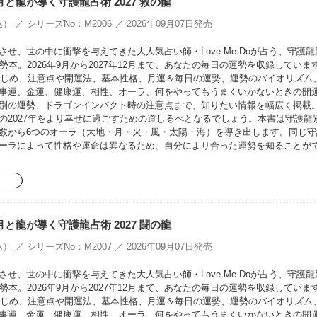
oの月と龍が導く守護龍占術 2027 救の龍
） ／ シリーズNo：M2006 ／ 2026年09月07日発売
せ、世の中に衝撃を与えてきた大人気占い師・Love Me Doが占う、守護龍
勢本。2026年9月から2027年12月まで、あなたの毎日の運勢を収録していま
をはじめ、注意点や開運法、基本性格、月運＆毎日の運勢、運勢のバイオリズム
事運、金運、健康運、相性、オーラ、何をやってもうまくいかないときの開
別の運勢、ドラゴンインパクト時の注意点まで、知りたい情報を幅広く掲載
の2027年をより幸せに過ごすための道しるべとなるでしょう。本書は守護龍
数から6つのオーラ（大地・月・火・風・太陽・海）を導き出します。同じ守
ーラによって性格や運命は異なるため、自分により合った運勢を知ることが
oの月と龍が導く守護龍占術 2027 闘の龍
） ／ シリーズNo：M2007 ／ 2026年09月07日発売
せ、世の中に衝撃を与えてきた大人気占い師・Love Me Doが占う、守護龍
勢本。2026年9月から2027年12月まで、あなたの毎日の運勢を収録していま
をはじめ、注意点や開運法、基本性格、月運＆毎日の運勢、運勢のバイオリズム
事運、金運、健康運、相性、オーラ、何をやってもうまくいかないときの開