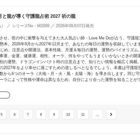
oの月と龍が導く守護龍占術 2027 祈の龍
） ／ シリーズNo：M2009 ／ 2026年09月07日発売
せ、世の中に衝撃を与えてきた大人気占い師・Love Me Doが占う、守護龍
勢本。2026年9月から2027年12月まで、あなたの毎日の運勢を収録していま
をはじめ、注意点や開運法、基本性格、月運＆毎日の運勢、運勢のバイオリズム
事運、金運、健康運、相性、オーラ、何をやってもうまくいかないときの開
別の運勢、ドラゴンインパクト時の注意点まで、知りたい情報を幅広く掲載
の2027年をより幸せに過ごすための道しるべとなるでしょう。本書は守護龍
数から6つのオーラ（大地・月・火・風・太陽・海）を導き出します。同じ守
ーラによって性格や運命は異なるため、自分により合った運勢を知ることが
5
6
7
8
9
10
11
...