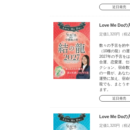
近日発売
Love Me D
定価1,320円（税込
数々の予言を的中さ
（10種の龍）の運
2027年の予言
合運、恋愛運、仕
クション、宿命数
の一冊が、あなた
運勢に加え、宿命
龍でも、まとうオ
ます。
近日発売
Love Me D
定価1,320円（税込