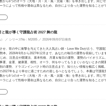
数から6つのオーラ（大地・月・火・風・太陽・海）を導き出します。同じ守
ーラによって性格や運命は異なるため、自分により合った運勢を知ることが
oの月と龍が導く守護龍占術 2027 舞の龍
） ／ シリーズNo：M2005 ／ 2026年09月07日発売
せ、世の中に衝撃を与えてきた大人気占い師・Love Me Doが占う、守護龍
勢本。2026年9月から2027年12月まで、あなたの毎日の運勢を収録していま
をはじめ、注意点や開運法、基本性格、月運＆毎日の運勢、運勢のバイオリズム
事運、金運、健康運、相性、オーラ、何をやってもうまくいかないときの開
別の運勢、ドラゴンインパクト時の注意点まで、知りたい情報を幅広く掲載
の2027年をより幸せに過ごすための道しるべとなるでしょう。本書は守護龍
数から6つのオーラ（大地・月・火・風・太陽・海）を導き出します。同じ守
ーラによって性格や運命は異なるため、自分により合った運勢を知ることが