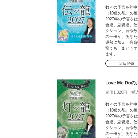
数々の予言を的中さ
（10種の龍）の運
2027年の予言
合運、恋愛運、仕
クション、宿命数
の一冊が、あなた
運勢に加え、宿命
龍でも、まとうオ
ます。
近日発売
Love Me D
定価1,320円（税込
数々の予言を的中さ
（10種の龍）の運
2027年の予言
合運、恋愛運、仕
クション、宿命数
の一冊が、あなた