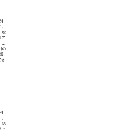
別
す。
、総
運ア
。こ
別の
護
でき
別
す。
、総
運ア