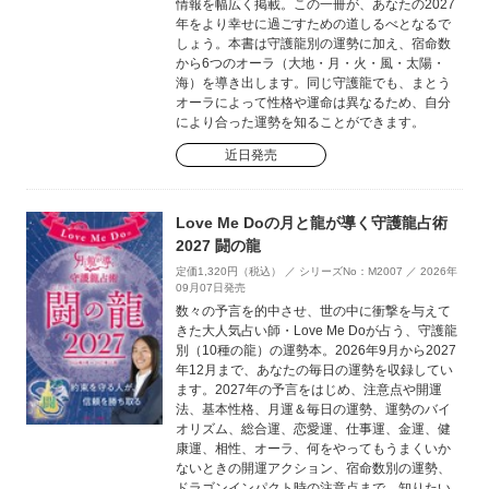
情報を幅広く掲載。この一冊が、あなたの2027
年をより幸せに過ごすための道しるべとなるで
しょう。本書は守護龍別の運勢に加え、宿命数
から6つのオーラ（大地・月・火・風・太陽・
海）を導き出します。同じ守護龍でも、まとう
オーラによって性格や運命は異なるため、自分
により合った運勢を知ることができます。
近日発売
Love Me Doの月と龍が導く守護龍占術
2027 闘の龍
定価1,320円（税込） ／ シリーズNo：M2007 ／ 2026年
09月07日発売
数々の予言を的中させ、世の中に衝撃を与えて
きた大人気占い師・Love Me Doが占う、守護龍
別（10種の龍）の運勢本。2026年9月から2027
年12月まで、あなたの毎日の運勢を収録してい
ます。2027年の予言をはじめ、注意点や開運
法、基本性格、月運＆毎日の運勢、運勢のバイ
オリズム、総合運、恋愛運、仕事運、金運、健
康運、相性、オーラ、何をやってもうまくいか
ないときの開運アクション、宿命数別の運勢、
ドラゴンインパクト時の注意点まで、知りたい