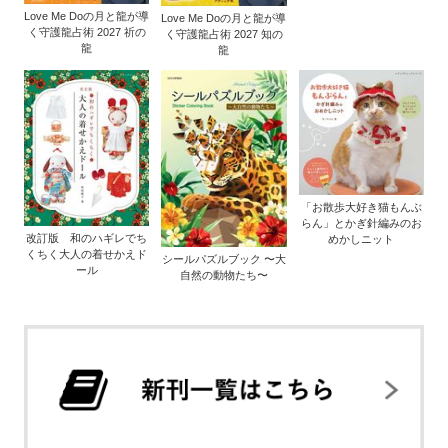
Love Me Doの月と龍が導
Love Me Doの月と龍が導
く守護龍占術 2027 祈の
く守護龍占術 2027 知の
龍
龍
「お散歩大好き猫もんぶ
らん」とかぎ針編みのお
改訂版 和のハギレでち
めかしニット
くちく大人の着せかえド
シールパズルブック 〜大
ール
自然の動物たち〜