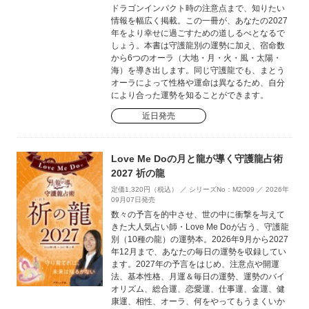
ドラゴンインパクト時の注意点まで、知りたい
情報を幅広く掲載。この一冊が、あなたの2027
年をより幸せに過ごすための道しるべとなるで
しょう。本書は守護龍別の運勢に加え、宿命数
から6つのオーラ（大地・月・火・風・太陽・
海）を導き出します。同じ守護龍でも、まとう
オーラによって性格や運命は異なるため、自分
により合った運勢を知ることができます。
近日発売
Love Me Doの月と龍が導く守護龍占術
2027 祈の龍
定価1,320円（税込） ／ シリーズNo：M2009 ／ 2026年
09月07日発売
数々の予言を的中させ、世の中に衝撃を与えて
きた大人気占い師・Love Me Doが占う、守護龍
別（10種の龍）の運勢本。2026年9月から2027
年12月まで、あなたの毎日の運勢を収録してい
ます。2027年の予言をはじめ、注意点や開運
法、基本性格、月運＆毎日の運勢、運勢のバイ
オリズム、総合運、恋愛運、仕事運、金運、健
康運、相性、オーラ、何をやってもうまくいか