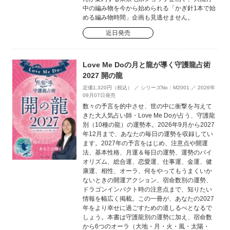
中の編み物を今から始められる「かぎ針1本で始
める編み物時間」企画も見逃せません。
近日発売
Love Me Doの月と龍が導く守護龍占術
2027 開の龍
定価1,320円（税込） ／ シリーズNo：M2001 ／ 2026年
09月07日発売
数々の予言を的中させ、世の中に衝撃を与えて
きた大人気占い師・Love Me Doが占う、守護龍
別（10種の龍）の運勢本。2026年9月から2027
年12月まで、あなたの毎日の運勢を収録してい
ます。2027年の予言をはじめ、注意点や開運
法、基本性格、月運＆毎日の運勢、運勢のバイ
オリズム、総合運、恋愛運、仕事運、金運、健
康運、相性、オーラ、何をやってもうまくいか
ないときの開運アクション、宿命数別の運勢、
ドラゴンインパクト時の注意点まで、知りたい
情報を幅広く掲載。この一冊が、あなたの2027
年をより幸せに過ごすための道しるべとなるで
しょう。本書は守護龍別の運勢に加え、宿命数
から6つのオーラ（大地・月・火・風・太陽・