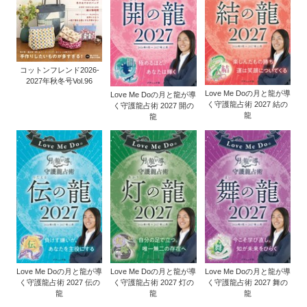
コットンフレンド2026-
2027年秋冬号Vol.96
Love Me Doの月と龍が導
Love Me Doの月と龍が導
く守護龍占術 2027 結の
く守護龍占術 2027 開の
龍
龍
Love Me Doの月と龍が導
Love Me Doの月と龍が導
Love Me Doの月と龍が導
く守護龍占術 2027 伝の
く守護龍占術 2027 灯の
く守護龍占術 2027 舞の
龍
龍
龍