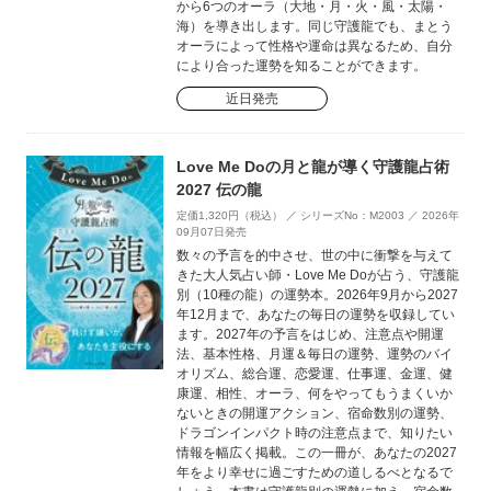
から6つのオーラ（大地・月・火・風・太陽・
海）を導き出します。同じ守護龍でも、まとう
オーラによって性格や運命は異なるため、自分
により合った運勢を知ることができます。
近日発売
Love Me Doの月と龍が導く守護龍占術
2027 伝の龍
定価1,320円（税込） ／ シリーズNo：M2003 ／ 2026年
09月07日発売
数々の予言を的中させ、世の中に衝撃を与えて
きた大人気占い師・Love Me Doが占う、守護龍
別（10種の龍）の運勢本。2026年9月から2027
年12月まで、あなたの毎日の運勢を収録してい
ます。2027年の予言をはじめ、注意点や開運
法、基本性格、月運＆毎日の運勢、運勢のバイ
オリズム、総合運、恋愛運、仕事運、金運、健
康運、相性、オーラ、何をやってもうまくいか
ないときの開運アクション、宿命数別の運勢、
ドラゴンインパクト時の注意点まで、知りたい
情報を幅広く掲載。この一冊が、あなたの2027
年をより幸せに過ごすための道しるべとなるで