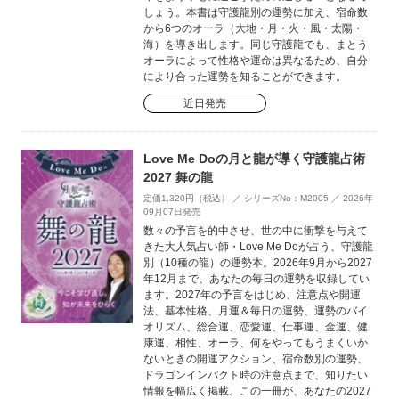
しょう。本書は守護龍別の運勢に加え、宿命数
から6つのオーラ（大地・月・火・風・太陽・
海）を導き出します。同じ守護龍でも、まとう
オーラによって性格や運命は異なるため、自分
により合った運勢を知ることができます。
近日発売
Love Me Doの月と龍が導く守護龍占術
2027 舞の龍
定価1,320円（税込） ／ シリーズNo：M2005 ／ 2026年
09月07日発売
数々の予言を的中させ、世の中に衝撃を与えて
きた大人気占い師・Love Me Doが占う、守護龍
別（10種の龍）の運勢本。2026年9月から2027
年12月まで、あなたの毎日の運勢を収録してい
ます。2027年の予言をはじめ、注意点や開運
法、基本性格、月運＆毎日の運勢、運勢のバイ
オリズム、総合運、恋愛運、仕事運、金運、健
康運、相性、オーラ、何をやってもうまくいか
ないときの開運アクション、宿命数別の運勢、
ドラゴンインパクト時の注意点まで、知りたい
情報を幅広く掲載。この一冊が、あなたの2027