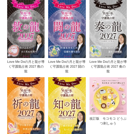
Love Me Doの月と龍が導
Love Me Doの月と龍が導
Love Me Doの月と龍が導
く守護龍占術 2027 救の
く守護龍占術 2027 闘の
く守護龍占術 2027 奏の
龍
龍
龍
改訂版 モコモコ どうぶ
つ刺しゅう