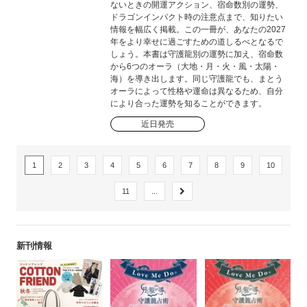
ないときの開運アクション、宿命数別の運勢、
ドラゴンインパクト時の注意点まで、知りたい
情報を幅広く掲載。この一冊が、あなたの2027
年をより幸せに過ごすための道しるべとなるで
しょう。本書は守護龍別の運勢に加え、宿命数
から6つのオーラ（大地・月・火・風・太陽・
海）を導き出します。同じ守護龍でも、まとう
オーラによって性格や運命は異なるため、自分
により合った運勢を知ることができます。
近日発売
1
2
3
4
5
6
7
8
9
10
11
...
新刊情報