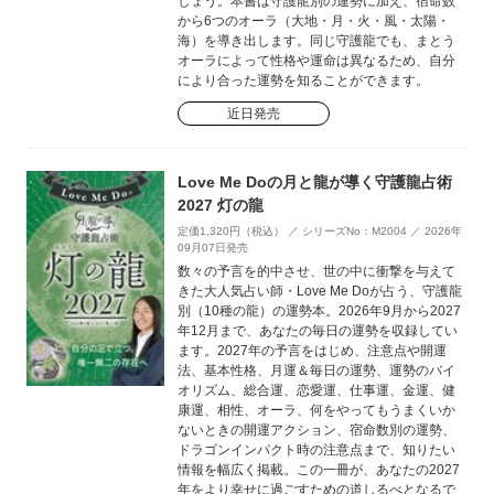
しょう。本書は守護龍別の運勢に加え、宿命数
から6つのオーラ（大地・月・火・風・太陽・
海）を導き出します。同じ守護龍でも、まとう
オーラによって性格や運命は異なるため、自分
により合った運勢を知ることができます。
近日発売
Love Me Doの月と龍が導く守護龍占術
2027 灯の龍
定価1,320円（税込） ／ シリーズNo：M2004 ／ 2026年
09月07日発売
数々の予言を的中させ、世の中に衝撃を与えて
きた大人気占い師・Love Me Doが占う、守護龍
別（10種の龍）の運勢本。2026年9月から2027
年12月まで、あなたの毎日の運勢を収録してい
ます。2027年の予言をはじめ、注意点や開運
法、基本性格、月運＆毎日の運勢、運勢のバイ
オリズム、総合運、恋愛運、仕事運、金運、健
康運、相性、オーラ、何をやってもうまくいか
ないときの開運アクション、宿命数別の運勢、
ドラゴンインパクト時の注意点まで、知りたい
情報を幅広く掲載。この一冊が、あなたの2027
年をより幸せに過ごすための道しるべとなるで