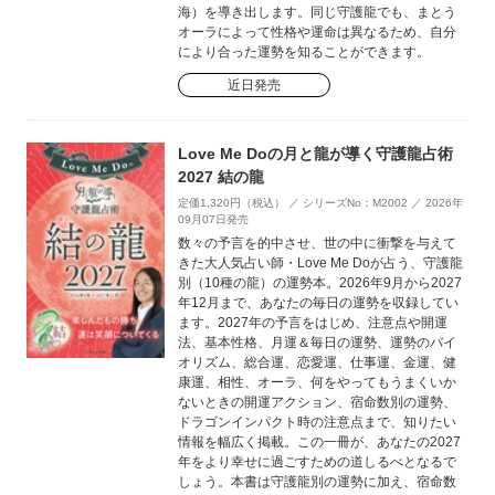
海）を導き出します。同じ守護龍でも、まとう
オーラによって性格や運命は異なるため、自分
により合った運勢を知ることができます。
近日発売
Love Me Doの月と龍が導く守護龍占術
2027 結の龍
定価1,320円（税込） ／ シリーズNo：M2002 ／ 2026年
09月07日発売
数々の予言を的中させ、世の中に衝撃を与えて
きた大人気占い師・Love Me Doが占う、守護龍
別（10種の龍）の運勢本。2026年9月から2027
年12月まで、あなたの毎日の運勢を収録してい
ます。2027年の予言をはじめ、注意点や開運
法、基本性格、月運＆毎日の運勢、運勢のバイ
オリズム、総合運、恋愛運、仕事運、金運、健
康運、相性、オーラ、何をやってもうまくいか
ないときの開運アクション、宿命数別の運勢、
ドラゴンインパクト時の注意点まで、知りたい
情報を幅広く掲載。この一冊が、あなたの2027
年をより幸せに過ごすための道しるべとなるで
しょう。本書は守護龍別の運勢に加え、宿命数