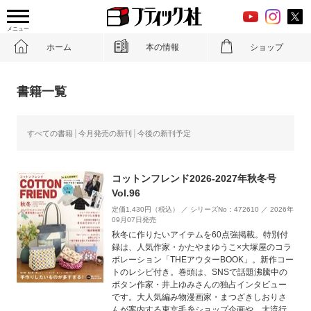
メニュー
ホーム
本の情報
ショップ
書籍一覧
すべての書籍
今月発売の新刊
今後の新刊予定
コットンフレンド2026-2027年秋冬号
Vol.96
定価1,430円（税込） ／ シリーズNo：472610 ／ 2026年
09月07日発売
秋冬に作りたいアイテムを60点強掲載。特別付
録は、人気作家・かたやまゆうこ×大塚屋のコラ
ボレーション「THEアウターBOOK」。新作コー
トのレシピ付き。巻頭は、SNSで話題沸騰中の
ボタン作家・井上ゆみさんの独占インタビュー
です。大人気編み物漫画家・まつざきしおりさ
んが案内する東京毛糸ショップ企画や、大流行