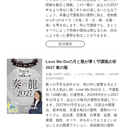
情報を幅広く掲載。この一冊が、あなたの2027
年をより幸せに過ごすための道しるべとなるで
しょう。本書は守護龍別の運勢に加え、宿命数
から6つのオーラ（大地・月・火・風・太陽・
海）を導き出します。同じ守護龍でも、まとう
オーラによって性格や運命は異なるため、自分
により合った運勢を知ることができます。
近日発売
Love Me Doの月と龍が導く守護龍占術
2027 奏の龍
定価1,320円（税込） ／ シリーズNo：M2008 ／ 2026年
09月07日発売
数々の予言を的中させ、世の中に衝撃を与えて
きた大人気占い師・Love Me Doが占う、守護龍
別（10種の龍）の運勢本。2026年9月から2027
年12月まで、あなたの毎日の運勢を収録してい
ます。2027年の予言をはじめ、注意点や開運
法、基本性格、月運＆毎日の運勢、運勢のバイ
オリズム、総合運、恋愛運、仕事運、金運、健
康運、相性、オーラ、何をやってもうまくいか
ないときの開運アクション、宿命数別の運勢、