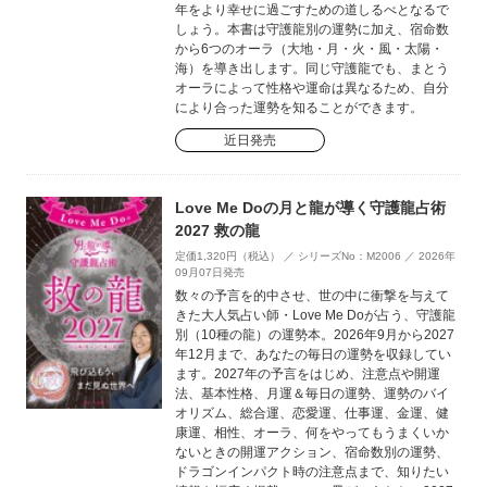
年をより幸せに過ごすための道しるべとなるで
しょう。本書は守護龍別の運勢に加え、宿命数
から6つのオーラ（大地・月・火・風・太陽・
海）を導き出します。同じ守護龍でも、まとう
オーラによって性格や運命は異なるため、自分
により合った運勢を知ることができます。
近日発売
Love Me Doの月と龍が導く守護龍占術
2027 救の龍
定価1,320円（税込） ／ シリーズNo：M2006 ／ 2026年
09月07日発売
数々の予言を的中させ、世の中に衝撃を与えて
きた大人気占い師・Love Me Doが占う、守護龍
別（10種の龍）の運勢本。2026年9月から2027
年12月まで、あなたの毎日の運勢を収録してい
ます。2027年の予言をはじめ、注意点や開運
法、基本性格、月運＆毎日の運勢、運勢のバイ
オリズム、総合運、恋愛運、仕事運、金運、健
康運、相性、オーラ、何をやってもうまくいか
ないときの開運アクション、宿命数別の運勢、
ドラゴンインパクト時の注意点まで、知りたい