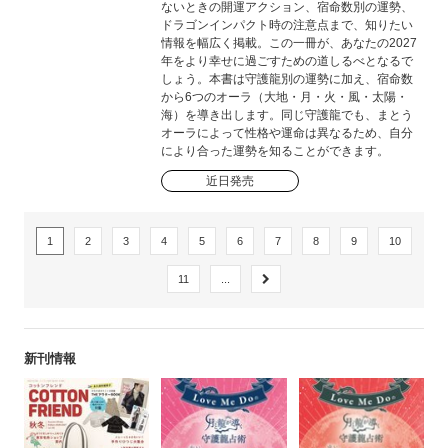
ないときの開運アクション、宿命数別の運勢、
ドラゴンインパクト時の注意点まで、知りたい
情報を幅広く掲載。この一冊が、あなたの2027
年をより幸せに過ごすための道しるべとなるで
しょう。本書は守護龍別の運勢に加え、宿命数
から6つのオーラ（大地・月・火・風・太陽・
海）を導き出します。同じ守護龍でも、まとう
オーラによって性格や運命は異なるため、自分
により合った運勢を知ることができます。
近日発売
1
2
3
4
5
6
7
8
9
10
11
...
新刊情報