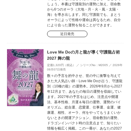
しょう。本書は守護龍別の運勢に加え、宿命数
から6つのオーラ（大地・月・火・風・太陽・
海）を導き出します。同じ守護龍でも、まとう
オーラによって性格や運命は異なるため、自分
により合った運勢を知ることができます。
近日発売
Love Me Doの月と龍が導く守護龍占術
2027 舞の龍
定価1,320円（税込） ／ シリーズNo：M2005 ／ 2026年
09月07日発売
数々の予言を的中させ、世の中に衝撃を与えて
きた大人気占い師・Love Me Doが占う、守護龍
別（10種の龍）の運勢本。2026年9月から2027
年12月まで、あなたの毎日の運勢を収録してい
ます。2027年の予言をはじめ、注意点や開運
法、基本性格、月運＆毎日の運勢、運勢のバイ
オリズム、総合運、恋愛運、仕事運、金運、健
康運、相性、オーラ、何をやってもうまくいか
ないときの開運アクション、宿命数別の運勢、
ドラゴンインパクト時の注意点まで、知りたい
情報を幅広く掲載。この一冊が、あなたの2027