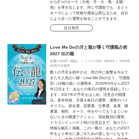
から6つのオーラ（大地・月・火・風・太陽・
海）を導き出します。同じ守護龍でも、まとう
オーラによって性格や運命は異なるため、自分
により合った運勢を知ることができます。
近日発売
Love Me Doの月と龍が導く守護龍占術
2027 伝の龍
定価1,320円（税込） ／ シリーズNo：M2003 ／ 2026年
09月07日発売
数々の予言を的中させ、世の中に衝撃を与えて
きた大人気占い師・Love Me Doが占う、守護龍
別（10種の龍）の運勢本。2026年9月から2027
年12月まで、あなたの毎日の運勢を収録してい
ます。2027年の予言をはじめ、注意点や開運
法、基本性格、月運＆毎日の運勢、運勢のバイ
オリズム、総合運、恋愛運、仕事運、金運、健
康運、相性、オーラ、何をやってもうまくいか
ないときの開運アクション、宿命数別の運勢、
ドラゴンインパクト時の注意点まで、知りたい
情報を幅広く掲載。この一冊が、あなたの2027
年をより幸せに過ごすための道しるべとなるで