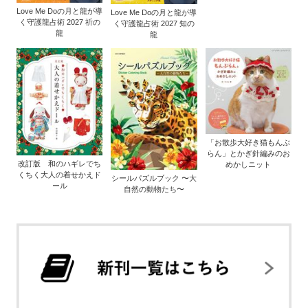
Love Me Doの月と龍が導
Love Me Doの月と龍が導
く守護龍占術 2027 祈の
く守護龍占術 2027 知の
龍
龍
「お散歩大好き猫もんぶ
らん」とかぎ針編みのお
改訂版 和のハギレでち
めかしニット
くちく大人の着せかえド
シールパズルブック 〜大
ール
自然の動物たち〜