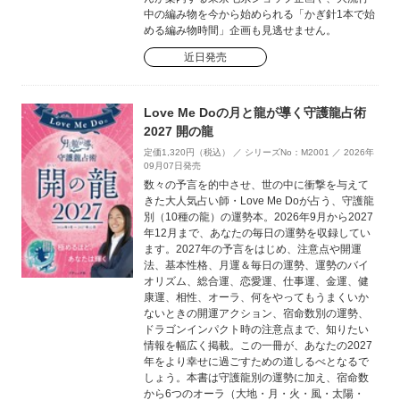
中の編み物を今から始められる「かぎ針1本で始
める編み物時間」企画も見逃せません。
近日発売
Love Me Doの月と龍が導く守護龍占術
2027 開の龍
定価1,320円（税込） ／ シリーズNo：M2001 ／ 2026年
09月07日発売
数々の予言を的中させ、世の中に衝撃を与えて
きた大人気占い師・Love Me Doが占う、守護龍
別（10種の龍）の運勢本。2026年9月から2027
年12月まで、あなたの毎日の運勢を収録してい
ます。2027年の予言をはじめ、注意点や開運
法、基本性格、月運＆毎日の運勢、運勢のバイ
オリズム、総合運、恋愛運、仕事運、金運、健
康運、相性、オーラ、何をやってもうまくいか
ないときの開運アクション、宿命数別の運勢、
ドラゴンインパクト時の注意点まで、知りたい
情報を幅広く掲載。この一冊が、あなたの2027
年をより幸せに過ごすための道しるべとなるで
しょう。本書は守護龍別の運勢に加え、宿命数
から6つのオーラ（大地・月・火・風・太陽・