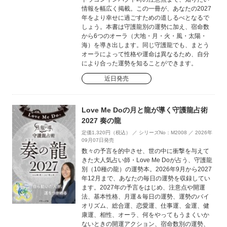
情報を幅広く掲載。この一冊が、あなたの2027
年をより幸せに過ごすための道しるべとなるで
しょう。本書は守護龍別の運勢に加え、宿命数
から6つのオーラ（大地・月・火・風・太陽・
海）を導き出します。同じ守護龍でも、まとう
オーラによって性格や運命は異なるため、自分
により合った運勢を知ることができます。
近日発売
Love Me Doの月と龍が導く守護龍占術
2027 奏の龍
定価1,320円（税込） ／ シリーズNo：M2008 ／ 2026年
09月07日発売
数々の予言を的中させ、世の中に衝撃を与えて
きた大人気占い師・Love Me Doが占う、守護龍
別（10種の龍）の運勢本。2026年9月から2027
年12月まで、あなたの毎日の運勢を収録してい
ます。2027年の予言をはじめ、注意点や開運
法、基本性格、月運＆毎日の運勢、運勢のバイ
オリズム、総合運、恋愛運、仕事運、金運、健
康運、相性、オーラ、何をやってもうまくいか
ないときの開運アクション、宿命数別の運勢、