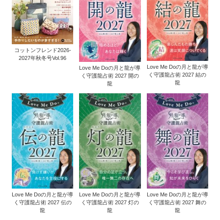
コットンフレンド2026-
2027年秋冬号Vol.96
Love Me Doの月と龍が導
Love Me Doの月と龍が導
く守護龍占術 2027 結の
く守護龍占術 2027 開の
龍
龍
Love Me Doの月と龍が導
Love Me Doの月と龍が導
Love Me Doの月と龍が導
く守護龍占術 2027 伝の
く守護龍占術 2027 灯の
く守護龍占術 2027 舞の
龍
龍
龍