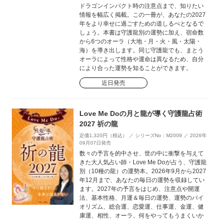
ドラゴンインパクト時の注意点まで、知りたい
情報を幅広く掲載。この一冊が、あなたの2027
年をより幸せに過ごすための道しるべとなるで
しょう。本書は守護龍別の運勢に加え、宿命数
から6つのオーラ（大地・月・火・風・太陽・
海）を導き出します。同じ守護龍でも、まとう
オーラによって性格や運命は異なるため、自分
により合った運勢を知ることができます。
近日発売
Love Me Doの月と龍が導く守護龍占術
2027 祈の龍
定価1,320円（税込） ／ シリーズNo：M2009 ／ 2026年
09月07日発売
数々の予言を的中させ、世の中に衝撃を与えて
きた大人気占い師・Love Me Doが占う、守護龍
別（10種の龍）の運勢本。2026年9月から2027
年12月まで、あなたの毎日の運勢を収録してい
ます。2027年の予言をはじめ、注意点や開運
法、基本性格、月運＆毎日の運勢、運勢のバイ
オリズム、総合運、恋愛運、仕事運、金運、健
康運、相性、オーラ、何をやってもうまくいか