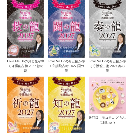
Love Me Doの月と龍が導
Love Me Doの月と龍が導
Love Me Doの月と龍が導
く守護龍占術 2027 救の
く守護龍占術 2027 闘の
く守護龍占術 2027 奏の
龍
龍
龍
改訂版 モコモコ どうぶ
つ刺しゅう