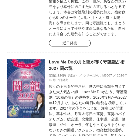
情報を幅広く掲載。この一冊が、あなたの2027
年をより幸せに過ごすための道しるべとなるで
しょう。本書は守護龍別の運勢に加え、宿命数
から6つのオーラ（大地・月・火・風・太陽・
海）を導き出します。同じ守護龍でも、まとう
オーラによって性格や運命は異なるため、自分
により合った運勢を知ることができます。
近日発売
Love Me Doの月と龍が導く守護龍占術
2027 闘の龍
定価1,320円（税込） ／ シリーズNo：M2007 ／ 2026年
09月07日発売
数々の予言を的中させ、世の中に衝撃を与えて
きた大人気占い師・Love Me Doが占う、守護龍
別（10種の龍）の運勢本。2026年9月から2027
年12月まで、あなたの毎日の運勢を収録してい
ます。2027年の予言をはじめ、注意点や開運
法、基本性格、月運＆毎日の運勢、運勢のバイ
オリズム、総合運、恋愛運、仕事運、金運、健
康運、相性、オーラ、何をやってもうまくいか
ないときの開運アクション、宿命数別の運勢、
ドラゴンインパクト時の注意点まで、知りたい