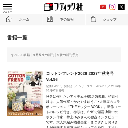
メニュー
ホーム
本の情報
ショップ
書籍一覧
すべての書籍
今月発売の新刊
今後の新刊予定
コットンフレンド2026-2027年秋冬号
Vol.96
定価1,430円（税込） ／ シリーズNo：472610 ／ 2026年
09月07日発売
秋冬に作りたいアイテムを60点強掲載。特別付
録は、人気作家・かたやまゆうこ×大塚屋のコラ
ボレーション「THEアウターBOOK」。新作コー
トのレシピ付き。巻頭は、SNSで話題沸騰中の
ボタン作家・井上ゆみさんの独占インタビュー
です。大人気編み物漫画家・まつざきしおりさ
んが案内する東京毛糸ショップ企画や、大流行