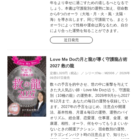
年をより幸せに過ごすための道しるべとなるで
しょう。本書は守護龍別の運勢に加え、宿命数
から6つのオーラ（大地・月・火・風・太陽・
海）を導き出します。同じ守護龍でも、まとう
オーラによって性格や運命は異なるため、自分
により合った運勢を知ることができます。
近日発売
Love Me Doの月と龍が導く守護龍占術
2027 救の龍
定価1,320円（税込） ／ シリーズNo：M2006 ／ 2026年
09月07日発売
数々の予言を的中させ、世の中に衝撃を与えて
きた大人気占い師・Love Me Doが占う、守護龍
別（10種の龍）の運勢本。2026年9月から2027
年12月まで、あなたの毎日の運勢を収録してい
ます。2027年の予言をはじめ、注意点や開運
法、基本性格、月運＆毎日の運勢、運勢のバイ
オリズム、総合運、恋愛運、仕事運、金運、健
康運、相性、オーラ、何をやってもうまくいか
ないときの開運アクション、宿命数別の運勢、
ドラゴンインパクト時の注意点まで、知りたい