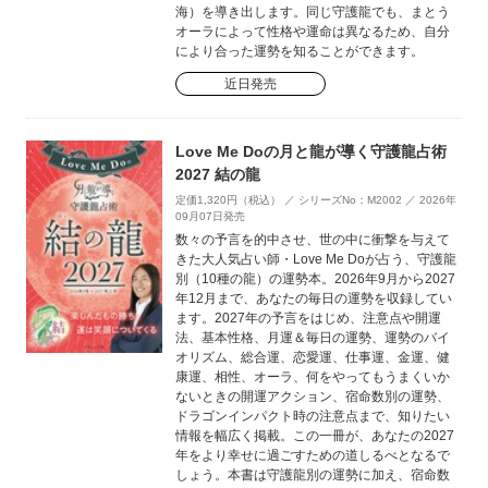
海）を導き出します。同じ守護龍でも、まとう
オーラによって性格や運命は異なるため、自分
により合った運勢を知ることができます。
近日発売
Love Me Doの月と龍が導く守護龍占術
2027 結の龍
定価1,320円（税込） ／ シリーズNo：M2002 ／ 2026年
09月07日発売
数々の予言を的中させ、世の中に衝撃を与えて
きた大人気占い師・Love Me Doが占う、守護龍
別（10種の龍）の運勢本。2026年9月から2027
年12月まで、あなたの毎日の運勢を収録してい
ます。2027年の予言をはじめ、注意点や開運
法、基本性格、月運＆毎日の運勢、運勢のバイ
オリズム、総合運、恋愛運、仕事運、金運、健
康運、相性、オーラ、何をやってもうまくいか
ないときの開運アクション、宿命数別の運勢、
ドラゴンインパクト時の注意点まで、知りたい
情報を幅広く掲載。この一冊が、あなたの2027
年をより幸せに過ごすための道しるべとなるで
しょう。本書は守護龍別の運勢に加え、宿命数