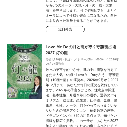
しょう。本書は守護龍別の運勢に加え、宿命数
から6つのオーラ（大地・月・火・風・太陽・
海）を導き出します。同じ守護龍でも、まとう
オーラによって性格や運命は異なるため、自分
により合った運勢を知ることができます。
近日発売
Love Me Doの月と龍が導く守護龍占術
2027 灯の龍
定価1,320円（税込） ／ シリーズNo：M2004 ／ 2026年
09月07日発売
数々の予言を的中させ、世の中に衝撃を与えて
きた大人気占い師・Love Me Doが占う、守護龍
別（10種の龍）の運勢本。2026年9月から2027
年12月まで、あなたの毎日の運勢を収録してい
ます。2027年の予言をはじめ、注意点や開運
法、基本性格、月運＆毎日の運勢、運勢のバイ
オリズム、総合運、恋愛運、仕事運、金運、健
康運、相性、オーラ、何をやってもうまくいか
ないときの開運アクション、宿命数別の運勢、
ドラゴンインパクト時の注意点まで、知りたい
情報を幅広く掲載。この一冊が、あなたの2027
年をより幸せに過ごすための道しるべとなるで