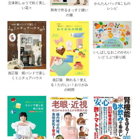
立体刺しゅうで紡ぐ美し
かんたんバッグ&こもの
い花々
レシピ
和布で作るまっすぐ縫い
の服
いしばしなおこのかわい
いどうぶつ折り紙
改訂版 紙バンドで楽し
くミニチュアハウス
改訂版 飾れる！使え
る！たのしい！おりがみ
の時間