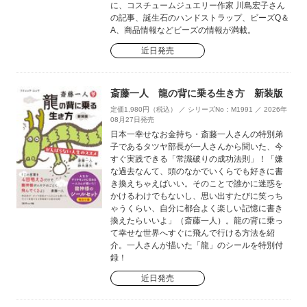
に、コスチュームジュエリー作家 川島宏子さん
の記事、誕生石のハンドストラップ、ビーズQ＆
A、商品情報などビーズの情報が満載。
近日発売
斎藤一人 龍の背に乗る生き方 新装版
定価1,980円（税込） ／ シリーズNo：M1991 ／ 2026年
08月27日発売
日本一幸せなお金持ち・斎藤一人さんの特別弟
子であるタツヤ部長が一人さんから聞いた、今
すぐ実践できる「常識破りの成功法則」！「嫌
な過去なんて、頭のなかでいくらでも好きに書
き換えちゃえばいい。そのことで誰かに迷惑を
かけるわけでもないし、思い出すたびに笑っち
ゃうくらい、自分に都合よく楽しい記憶に書き
換えたらいいよ」（斎藤一人）。龍の背に乗っ
て幸せな世界へすぐに飛んで行ける方法を紹
介。一人さんが描いた「龍」のシールを特別付
録！
近日発売