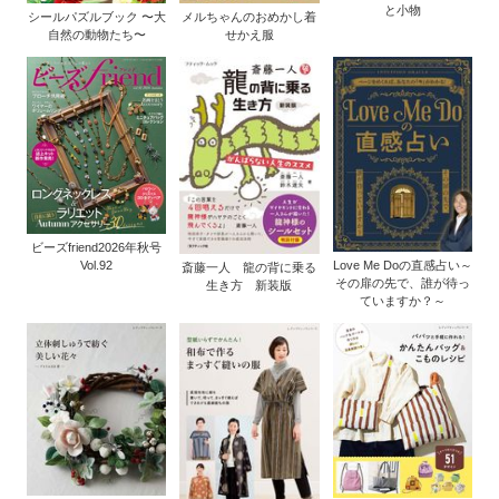
と小物
シールパズルブック 〜大
メルちゃんのおめかし着
自然の動物たち〜
せかえ服
ビーズfriend2026年秋号
Vol.92
Love Me Doの直感占い～
斎藤一人 龍の背に乗る
その扉の先で、誰が待っ
生き方 新装版
ていますか？～