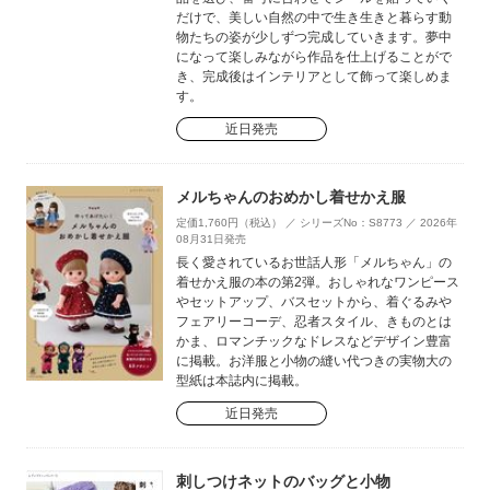
だけで、美しい自然の中で生き生きと暮らす動
物たちの姿が少しずつ完成していきます。夢中
になって楽しみながら作品を仕上げることがで
き、完成後はインテリアとして飾って楽しめま
す。
近日発売
メルちゃんのおめかし着せかえ服
定価1,760円（税込） ／ シリーズNo：S8773 ／ 2026年
08月31日発売
長く愛されているお世話人形「メルちゃん」の
着せかえ服の本の第2弾。おしゃれなワンピース
やセットアップ、バスセットから、着ぐるみや
フェアリーコーデ、忍者スタイル、きものとは
かま、ロマンチックなドレスなどデザイン豊富
に掲載。お洋服と小物の縫い代つきの実物大の
型紙は本誌内に掲載。
近日発売
刺しつけネットのバッグと小物