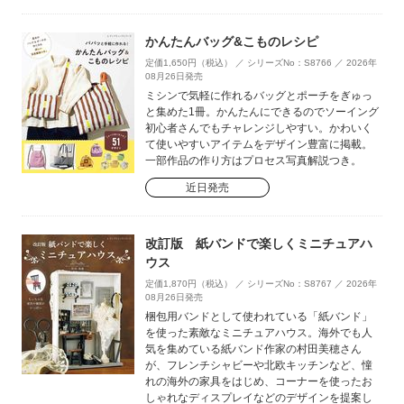
かんたんバッグ&こものレシピ
定価1,650円（税込） ／ シリーズNo：S8766 ／ 2026年
08月26日発売
ミシンで気軽に作れるバッグとポーチをぎゅっ
と集めた1冊。かんたんにできるのでソーイング
初心者さんでもチャレンジしやすい。かわいく
て使いやすいアイテムをデザイン豊富に掲載。
一部作品の作り方はプロセス写真解説つき。
近日発売
改訂版 紙バンドで楽しくミニチュアハ
ウス
定価1,870円（税込） ／ シリーズNo：S8767 ／ 2026年
08月26日発売
梱包用バンドとして使われている「紙バンド」
を使った素敵なミニチュアハウス。海外でも人
気を集めている紙バンド作家の村田美穂さん
が、フレンチシャビーや北欧キッチンなど、憧
れの海外の家具をはじめ、コーナーを使ったお
しゃれなディスプレイなどのデザインを提案し