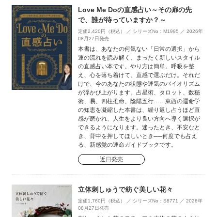
Love Me Doの直感占い～その扉の先
で、誰が待っていますか？～
定価2,420円（税込） ／ シリーズNo：M1995 ／ 2026年
08月27日発売
本書は、あなたの何気ない「日常の選択」から
運の流れを読み解く、まったく新しいスタイル
の直感占い本です。やり方は簡単。呼吸を整
え、心を落ち着けて、直感で選ぶだけ。それだ
けで、今のあなたの状態や運気のバイオリズム
が浮かび上がります。占星術、タロット、数秘
術、易、四柱推命、陰陽五行……東西の運命学
の知恵を凝縮した本書は、繰り返し占うほど直
感が磨かれ、人生をより良い方向へ導く選択が
できるようになります。迷ったとき、不安なと
き、背中を押してほしいとき──何度でも占え
る、新感覚の運命ガイドブックです。
近日発売
立体刺しゅうで紡ぐ美しい花々
定価1,760円（税込） ／ シリーズNo：S8771 ／ 2026年
08月27日発売