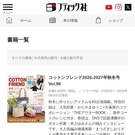
メニュー
ホーム
本の情報
ショップ
書籍一覧
すべての書籍
今月発売の新刊
今後の新刊予定
コットンフレンド2026-2027年秋冬号
Vol.96
定価1,430円（税込） ／ シリーズNo：472610 ／ 2026年
09月07日発売
秋冬に作りたいアイテムを60点強掲載。特別付
録は、人気作家・かたやまゆうこ×大塚屋のコラ
ボレーション「THEアウターBOOK」。新作コー
トのレシピ付き。巻頭は、SNSで話題沸騰中の
ボタン作家・井上ゆみさんの独占インタビュー
です。大人気編み物漫画家・まつざきしおりさ
んが案内する東京毛糸ショップ企画や、大流行