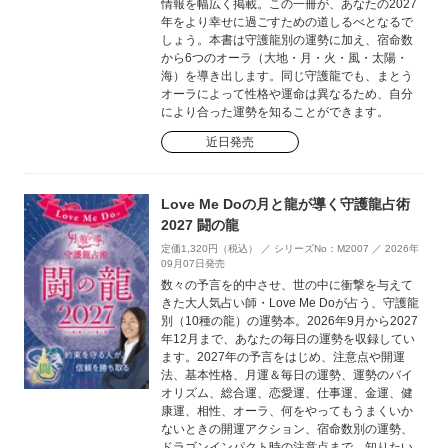
情報を幅広く掲載。この一冊が、あなたの2027
年をより幸せに過ごすための道しるべとなるで
しょう。本書は守護龍別の運勢に加え、宿命数
から6つのオーラ（大地・月・火・風・太陽・
海）を導き出します。同じ守護龍でも、まとう
オーラによって性格や運命は異なるため、自分
により合った運勢を知ることができます。
近日発売
Love Me Doの月と龍が導く守護龍占術
2027 闘の龍
定価1,320円（税込） ／ シリーズNo：M2007 ／ 2026年
09月07日発売
数々の予言を的中させ、世の中に衝撃を与えて
きた大人気占い師・Love Me Doが占う、守護龍
別（10種の龍）の運勢本。2026年9月から2027
年12月まで、あなたの毎日の運勢を収録してい
ます。2027年の予言をはじめ、注意点や開運
法、基本性格、月運＆毎日の運勢、運勢のバイ
オリズム、総合運、恋愛運、仕事運、金運、健
康運、相性、オーラ、何をやってもうまくいか
ないときの開運アクション、宿命数別の運勢、
ドラゴンインパクト時の注意点まで、知りたい