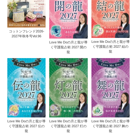
コットンフレンド2026-
2027年秋冬号Vol.96
Love Me Doの月と龍が導
Love Me Doの月と龍が導
く守護龍占術 2027 結の
く守護龍占術 2027 開の
龍
龍
Love Me Doの月と龍が導
Love Me Doの月と龍が導
Love Me Doの月と龍が導
く守護龍占術 2027 伝の
く守護龍占術 2027 灯の
く守護龍占術 2027 舞の
龍
龍
龍