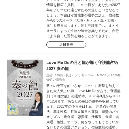
情報を幅広く掲載。この一冊が、あなたの2027
年をより幸せに過ごすための道しるべとなるで
しょう。本書は守護龍別の運勢に加え、宿命数
から6つのオーラ（大地・月・火・風・太陽・
海）を導き出します。同じ守護龍でも、まとう
オーラによって性格や運命は異なるため、自分
により合った運勢を知ることができます。
近日発売
Love Me Doの月と龍が導く守護龍占術
2027 奏の龍
定価1,320円（税込） ／ シリーズNo：M2008 ／ 2026年
09月07日発売
数々の予言を的中させ、世の中に衝撃を与えて
きた大人気占い師・Love Me Doが占う、守護龍
別（10種の龍）の運勢本。2026年9月から2027
年12月まで、あなたの毎日の運勢を収録してい
ます。2027年の予言をはじめ、注意点や開運
法、基本性格、月運＆毎日の運勢、運勢のバイ
オリズム、総合運、恋愛運、仕事運、金運、健
康運、相性、オーラ、何をやってもうまくいか
ないときの開運アクション、宿命数別の運勢、