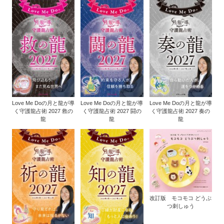
Love Me Doの月と龍が導
Love Me Doの月と龍が導
Love Me Doの月と龍が導
く守護龍占術 2027 救の
く守護龍占術 2027 闘の
く守護龍占術 2027 奏の
龍
龍
龍
改訂版 モコモコ どうぶ
つ刺しゅう