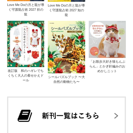
Love Me Doの月と龍が導
Love Me Doの月と龍が導
く守護龍占術 2027 祈の
く守護龍占術 2027 知の
龍
龍
「お散歩大好き猫もんぶ
らん」とかぎ針編みのお
改訂版 和のハギレでち
めかしニット
くちく大人の着せかえド
シールパズルブック 〜大
ール
自然の動物たち〜