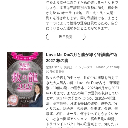
年をより幸せに過ごすための道しるべとなるで
しょう。本書は守護龍別の運勢に加え、宿命数
から6つのオーラ（大地・月・火・風・太陽・
海）を導き出します。同じ守護龍でも、まとう
オーラによって性格や運命は異なるため、自分
により合った運勢を知ることができます。
近日発売
Love Me Doの月と龍が導く守護龍占術
2027 救の龍
定価1,320円（税込） ／ シリーズNo：M2006 ／ 2026年
09月07日発売
数々の予言を的中させ、世の中に衝撃を与えて
きた大人気占い師・Love Me Doが占う、守護龍
別（10種の龍）の運勢本。2026年9月から2027
年12月まで、あなたの毎日の運勢を収録してい
ます。2027年の予言をはじめ、注意点や開運
法、基本性格、月運＆毎日の運勢、運勢のバイ
オリズム、総合運、恋愛運、仕事運、金運、健
康運、相性、オーラ、何をやってもうまくいか
ないときの開運アクション、宿命数別の運勢、
ドラゴンインパクト時の注意点まで、知りたい