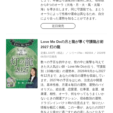
しょう。本書は守護龍別の運勢に加え、宿命数
から6つのオーラ（大地・月・火・風・太陽・
海）を導き出します。同じ守護龍でも、まとう
オーラによって性格や運命は異なるため、自分
により合った運勢を知ることができます。
近日発売
Love Me Doの月と龍が導く守護龍占術
2027 灯の龍
定価1,320円（税込） ／ シリーズNo：M2004 ／ 2026年
09月07日発売
数々の予言を的中させ、世の中に衝撃を与えて
きた大人気占い師・Love Me Doが占う、守護龍
別（10種の龍）の運勢本。2026年9月から2027
年12月まで、あなたの毎日の運勢を収録してい
ます。2027年の予言をはじめ、注意点や開運
法、基本性格、月運＆毎日の運勢、運勢のバイ
オリズム、総合運、恋愛運、仕事運、金運、健
康運、相性、オーラ、何をやってもうまくいか
ないときの開運アクション、宿命数別の運勢、
ドラゴンインパクト時の注意点まで、知りたい
情報を幅広く掲載。この一冊が、あなたの2027
年をより幸せに過ごすための道しるべとなるで