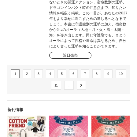
ないときの開運アクション、宿命数別の運勢、
ドラゴンインパクト時の注意点まで、知りたい
情報を幅広く掲載。この一冊が、あなたの2027
年をより幸せに過ごすための道しるべとなるで
しょう。本書は守護龍別の運勢に加え、宿命数
から6つのオーラ（大地・月・火・風・太陽・
海）を導き出します。同じ守護龍でも、まとう
オーラによって性格や運命は異なるため、自分
により合った運勢を知ることができます。
近日発売
1
2
3
4
5
6
7
8
9
10
11
...
新刊情報