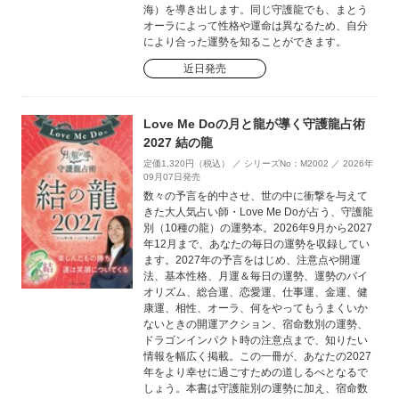
海）を導き出します。同じ守護龍でも、まとう
オーラによって性格や運命は異なるため、自分
により合った運勢を知ることができます。
近日発売
Love Me Doの月と龍が導く守護龍占術
2027 結の龍
定価1,320円（税込） ／ シリーズNo：M2002 ／ 2026年
09月07日発売
数々の予言を的中させ、世の中に衝撃を与えて
きた大人気占い師・Love Me Doが占う、守護龍
別（10種の龍）の運勢本。2026年9月から2027
年12月まで、あなたの毎日の運勢を収録してい
ます。2027年の予言をはじめ、注意点や開運
法、基本性格、月運＆毎日の運勢、運勢のバイ
オリズム、総合運、恋愛運、仕事運、金運、健
康運、相性、オーラ、何をやってもうまくいか
ないときの開運アクション、宿命数別の運勢、
ドラゴンインパクト時の注意点まで、知りたい
情報を幅広く掲載。この一冊が、あなたの2027
年をより幸せに過ごすための道しるべとなるで
しょう。本書は守護龍別の運勢に加え、宿命数