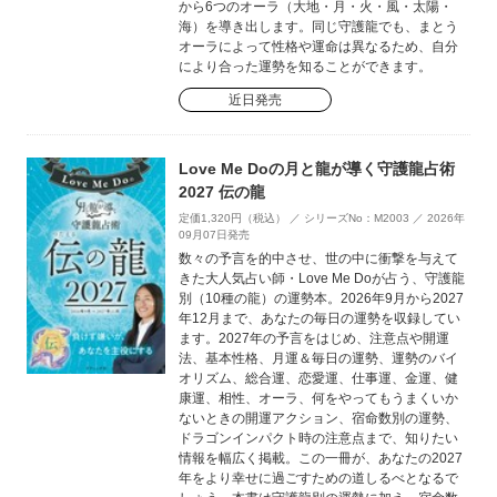
から6つのオーラ（大地・月・火・風・太陽・
海）を導き出します。同じ守護龍でも、まとう
オーラによって性格や運命は異なるため、自分
により合った運勢を知ることができます。
近日発売
Love Me Doの月と龍が導く守護龍占術
2027 伝の龍
定価1,320円（税込） ／ シリーズNo：M2003 ／ 2026年
09月07日発売
数々の予言を的中させ、世の中に衝撃を与えて
きた大人気占い師・Love Me Doが占う、守護龍
別（10種の龍）の運勢本。2026年9月から2027
年12月まで、あなたの毎日の運勢を収録してい
ます。2027年の予言をはじめ、注意点や開運
法、基本性格、月運＆毎日の運勢、運勢のバイ
オリズム、総合運、恋愛運、仕事運、金運、健
康運、相性、オーラ、何をやってもうまくいか
ないときの開運アクション、宿命数別の運勢、
ドラゴンインパクト時の注意点まで、知りたい
情報を幅広く掲載。この一冊が、あなたの2027
年をより幸せに過ごすための道しるべとなるで