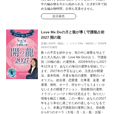
中の編み物を今から始められる「かぎ針1本で始
める編み物時間」企画も見逃せません。
近日発売
Love Me Doの月と龍が導く守護龍占術
2027 開の龍
定価1,320円（税込） ／ シリーズNo：M2001 ／ 2026年
09月07日発売
数々の予言を的中させ、世の中に衝撃を与えて
きた大人気占い師・Love Me Doが占う、守護龍
別（10種の龍）の運勢本。2026年9月から2027
年12月まで、あなたの毎日の運勢を収録してい
ます。2027年の予言をはじめ、注意点や開運
法、基本性格、月運＆毎日の運勢、運勢のバイ
オリズム、総合運、恋愛運、仕事運、金運、健
康運、相性、オーラ、何をやってもうまくいか
ないときの開運アクション、宿命数別の運勢、
ドラゴンインパクト時の注意点まで、知りたい
情報を幅広く掲載。この一冊が、あなたの2027
年をより幸せに過ごすための道しるべとなるで
しょう。本書は守護龍別の運勢に加え、宿命数
から6つのオーラ（大地・月・火・風・太陽・