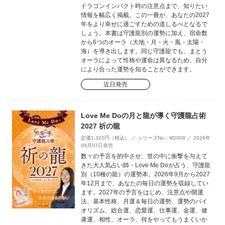
ドラゴンインパクト時の注意点まで、知りたい
情報を幅広く掲載。この一冊が、あなたの2027
年をより幸せに過ごすための道しるべとなるで
しょう。本書は守護龍別の運勢に加え、宿命数
から6つのオーラ（大地・月・火・風・太陽・
海）を導き出します。同じ守護龍でも、まとう
オーラによって性格や運命は異なるため、自分
により合った運勢を知ることができます。
近日発売
Love Me Doの月と龍が導く守護龍占術
2027 祈の龍
定価1,320円（税込） ／ シリーズNo：M2009 ／ 2026年
09月07日発売
数々の予言を的中させ、世の中に衝撃を与えて
きた大人気占い師・Love Me Doが占う、守護龍
別（10種の龍）の運勢本。2026年9月から2027
年12月まで、あなたの毎日の運勢を収録してい
ます。2027年の予言をはじめ、注意点や開運
法、基本性格、月運＆毎日の運勢、運勢のバイ
オリズム、総合運、恋愛運、仕事運、金運、健
康運、相性、オーラ、何をやってもうまくいか