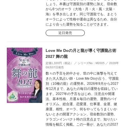
しょう。本書は守護龍別の運勢に加え、宿命数
から6つのオーラ（大地・月・火・風・太陽・
海）を導き出します。同じ守護龍でも、まとう
オーラによって性格や運命は異なるため、自分
により合った運勢を知ることができます。
近日発売
Love Me Doの月と龍が導く守護龍占術
2027 舞の龍
定価1,320円（税込） ／ シリーズNo：M2005 ／ 2026年
09月07日発売
数々の予言を的中させ、世の中に衝撃を与えて
きた大人気占い師・Love Me Doが占う、守護龍
別（10種の龍）の運勢本。2026年9月から2027
年12月まで、あなたの毎日の運勢を収録してい
ます。2027年の予言をはじめ、注意点や開運
法、基本性格、月運＆毎日の運勢、運勢のバイ
オリズム、総合運、恋愛運、仕事運、金運、健
康運、相性、オーラ、何をやってもうまくいか
ないときの開運アクション、宿命数別の運勢、
ドラゴンインパクト時の注意点まで、知りたい
情報を幅広く掲載。この一冊が、あなたの2027