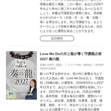
情報を幅広く掲載。この一冊が、あなたの2027
年をより幸せに過ごすための道しるべとなるで
しょう。本書は守護龍別の運勢に加え、宿命数
から6つのオーラ（大地・月・火・風・太陽・
海）を導き出します。同じ守護龍でも、まとう
オーラによって性格や運命は異なるため、自分
により合った運勢を知ることができます。
近日発売
Love Me Doの月と龍が導く守護龍占術
2027 奏の龍
定価1,320円（税込） ／ シリーズNo：M2008 ／ 2026年
09月07日発売
数々の予言を的中させ、世の中に衝撃を与えて
きた大人気占い師・Love Me Doが占う、守護龍
別（10種の龍）の運勢本。2026年9月から2027
年12月まで、あなたの毎日の運勢を収録してい
ます。2027年の予言をはじめ、注意点や開運
法、基本性格、月運＆毎日の運勢、運勢のバイ
オリズム、総合運、恋愛運、仕事運、金運、健
康運、相性、オーラ、何をやってもうまくいか
ないときの開運アクション、宿命数別の運勢、