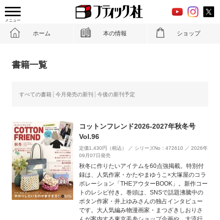
メニュー
ホーム
本の情報
ショップ
書籍一覧
すべての書籍
今月発売の新刊
今後の新刊予定
コットンフレンド2026-2027年秋冬号
Vol.96
定価1,430円（税込） ／ シリーズNo：472610 ／ 2026年
09月07日発売
秋冬に作りたいアイテムを60点強掲載。特別付
録は、人気作家・かたやまゆうこ×大塚屋のコラ
ボレーション「THEアウターBOOK」。新作コー
トのレシピ付き。巻頭は、SNSで話題沸騰中の
ボタン作家・井上ゆみさんの独占インタビュー
です。大人気編み物漫画家・まつざきしおりさ
んが案内する東京毛糸ショップ企画や、大流行