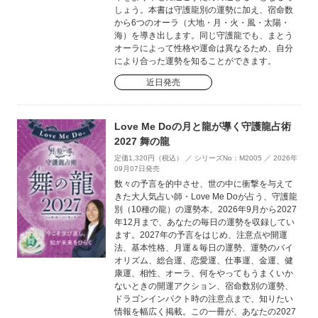
しょう。本書は守護龍別の運勢に加え、宿命数
から6つのオーラ（大地・月・火・風・太陽・
海）を導き出します。同じ守護龍でも、まとう
オーラによって性格や運命は異なるため、自分
により合った運勢を知ることができます。
近日発売
Love Me Doの月と龍が導く守護龍占術
2027 舞の龍
定価1,320円（税込） ／ シリーズNo：M2005 ／ 2026年
09月07日発売
数々の予言を的中させ、世の中に衝撃を与えて
きた大人気占い師・Love Me Doが占う、守護龍
別（10種の龍）の運勢本。2026年9月から2027
年12月まで、あなたの毎日の運勢を収録してい
ます。2027年の予言をはじめ、注意点や開運
法、基本性格、月運＆毎日の運勢、運勢のバイ
オリズム、総合運、恋愛運、仕事運、金運、健
康運、相性、オーラ、何をやってもうまくいか
ないときの開運アクション、宿命数別の運勢、
ドラゴンインパクト時の注意点まで、知りたい
情報を幅広く掲載。この一冊が、あなたの2027