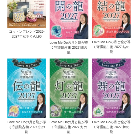
コットンフレンド2026-
2027年秋冬号Vol.96
Love Me Doの月と龍が導
Love Me Doの月と龍が導
く守護龍占術 2027 結の
く守護龍占術 2027 開の
龍
龍
Love Me Doの月と龍が導
Love Me Doの月と龍が導
Love Me Doの月と龍が導
く守護龍占術 2027 伝の
く守護龍占術 2027 灯の
く守護龍占術 2027 舞の
龍
龍
龍