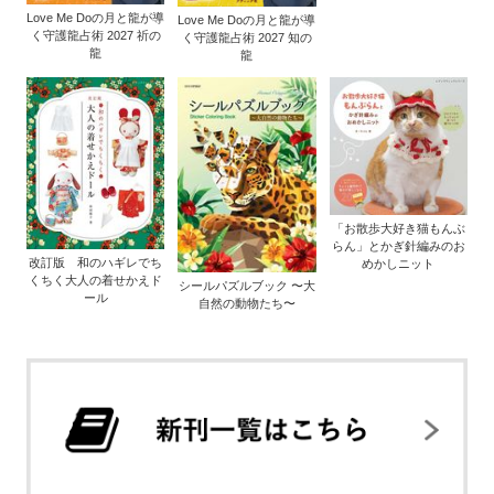
Love Me Doの月と龍が導
Love Me Doの月と龍が導
く守護龍占術 2027 祈の
く守護龍占術 2027 知の
龍
龍
「お散歩大好き猫もんぶ
らん」とかぎ針編みのお
改訂版 和のハギレでち
めかしニット
くちく大人の着せかえド
シールパズルブック 〜大
ール
自然の動物たち〜