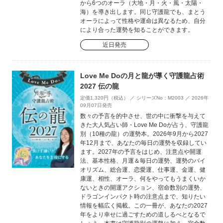
から6つのオーラ（大地・月・火・風・太陽・
海）を導き出します。同じ守護龍でも、まとう
オーラによって性格や運命は異なるため、自分
により合った運勢を知ることができます。
近日発売
Love Me Doの月と龍が導く守護龍占術
2027 伝の龍
定価1,320円（税込） ／ シリーズNo：M2003 ／ 2026年
09月07日発売
数々の予言を的中させ、世の中に衝撃を与えて
きた大人気占い師・Love Me Doが占う、守護龍
別（10種の龍）の運勢本。2026年9月から2027
年12月まで、あなたの毎日の運勢を収録してい
ます。2027年の予言をはじめ、注意点や開運
法、基本性格、月運＆毎日の運勢、運勢のバイ
オリズム、総合運、恋愛運、仕事運、金運、健
康運、相性、オーラ、何をやってもうまくいか
ないときの開運アクション、宿命数別の運勢、
ドラゴンインパクト時の注意点まで、知りたい
情報を幅広く掲載。この一冊が、あなたの2027
年をより幸せに過ごすための道しるべとなるで