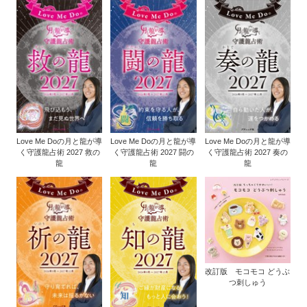
Love Me Doの月と龍が導
Love Me Doの月と龍が導
Love Me Doの月と龍が導
く守護龍占術 2027 救の
く守護龍占術 2027 闘の
く守護龍占術 2027 奏の
龍
龍
龍
改訂版 モコモコ どうぶ
つ刺しゅう