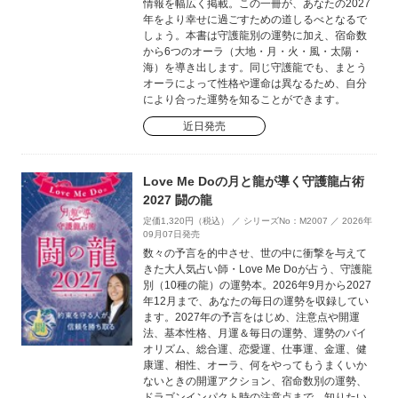
情報を幅広く掲載。この一冊が、あなたの2027
年をより幸せに過ごすための道しるべとなるで
しょう。本書は守護龍別の運勢に加え、宿命数
から6つのオーラ（大地・月・火・風・太陽・
海）を導き出します。同じ守護龍でも、まとう
オーラによって性格や運命は異なるため、自分
により合った運勢を知ることができます。
近日発売
Love Me Doの月と龍が導く守護龍占術
2027 闘の龍
定価1,320円（税込） ／ シリーズNo：M2007 ／ 2026年
09月07日発売
数々の予言を的中させ、世の中に衝撃を与えて
きた大人気占い師・Love Me Doが占う、守護龍
別（10種の龍）の運勢本。2026年9月から2027
年12月まで、あなたの毎日の運勢を収録してい
ます。2027年の予言をはじめ、注意点や開運
法、基本性格、月運＆毎日の運勢、運勢のバイ
オリズム、総合運、恋愛運、仕事運、金運、健
康運、相性、オーラ、何をやってもうまくいか
ないときの開運アクション、宿命数別の運勢、
ドラゴンインパクト時の注意点まで、知りたい