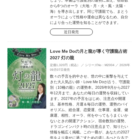
しょう。本書は守護龍別の運勢に加え、宿命数
から6つのオーラ（大地・月・火・風・太陽・
海）を導き出します。同じ守護龍でも、まとう
オーラによって性格や運命は異なるため、自分
により合った運勢を知ることができます。
近日発売
Love Me Doの月と龍が導く守護龍占術
2027 灯の龍
定価1,320円（税込） ／ シリーズNo：M2004 ／ 2026年
09月07日発売
数々の予言を的中させ、世の中に衝撃を与えて
きた大人気占い師・Love Me Doが占う、守護龍
別（10種の龍）の運勢本。2026年9月から2027
年12月まで、あなたの毎日の運勢を収録してい
ます。2027年の予言をはじめ、注意点や開運
法、基本性格、月運＆毎日の運勢、運勢のバイ
オリズム、総合運、恋愛運、仕事運、金運、健
康運、相性、オーラ、何をやってもうまくいか
ないときの開運アクション、宿命数別の運勢、
ドラゴンインパクト時の注意点まで、知りたい
情報を幅広く掲載。この一冊が、あなたの2027
年をより幸せに過ごすための道しるべとなるで