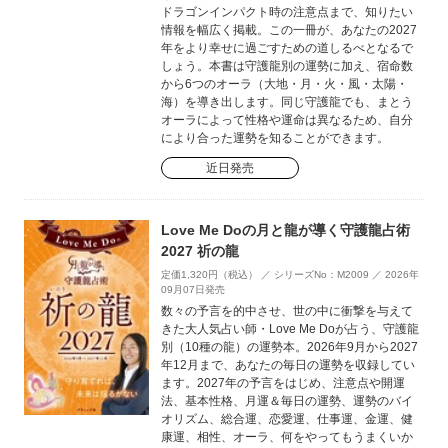
ドラゴンインパクト時の注意点まで、知りたい
情報を幅広く掲載。この一冊が、あなたの2027
年をより幸せに過ごすための道しるべとなるで
しょう。本書は守護龍別の運勢に加え、宿命数
から6つのオーラ（大地・月・火・風・太陽・
海）を導き出します。同じ守護龍でも、まとう
オーラによって性格や運命は異なるため、自分
により合った運勢を知ることができます。
近日発売
Love Me Doの月と龍が導く守護龍占術
2027 祈の龍
定価1,320円（税込） ／ シリーズNo：M2009 ／ 2026年
09月07日発売
数々の予言を的中させ、世の中に衝撃を与えて
きた大人気占い師・Love Me Doが占う、守護龍
別（10種の龍）の運勢本。2026年9月から2027
年12月まで、あなたの毎日の運勢を収録してい
ます。2027年の予言をはじめ、注意点や開運
法、基本性格、月運＆毎日の運勢、運勢のバイ
オリズム、総合運、恋愛運、仕事運、金運、健
康運、相性、オーラ、何をやってもうまくいか