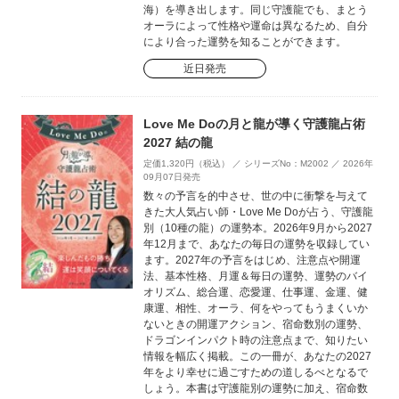
海）を導き出します。同じ守護龍でも、まとう
オーラによって性格や運命は異なるため、自分
により合った運勢を知ることができます。
近日発売
Love Me Doの月と龍が導く守護龍占術
2027 結の龍
定価1,320円（税込） ／ シリーズNo：M2002 ／ 2026年
09月07日発売
数々の予言を的中させ、世の中に衝撃を与えて
きた大人気占い師・Love Me Doが占う、守護龍
別（10種の龍）の運勢本。2026年9月から2027
年12月まで、あなたの毎日の運勢を収録してい
ます。2027年の予言をはじめ、注意点や開運
法、基本性格、月運＆毎日の運勢、運勢のバイ
オリズム、総合運、恋愛運、仕事運、金運、健
康運、相性、オーラ、何をやってもうまくいか
ないときの開運アクション、宿命数別の運勢、
ドラゴンインパクト時の注意点まで、知りたい
情報を幅広く掲載。この一冊が、あなたの2027
年をより幸せに過ごすための道しるべとなるで
しょう。本書は守護龍別の運勢に加え、宿命数