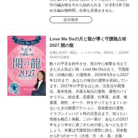
中の編み物を今から始められる「かぎ針1本で始
める編み物時間」企画も見逃せません。
近日発売
Love Me Doの月と龍が導く守護龍占術
2027 開の龍
定価1,320円（税込） ／ シリーズNo：M2001 ／ 2026年
09月07日発売
数々の予言を的中させ、世の中に衝撃を与えて
きた大人気占い師・Love Me Doが占う、守護龍
別（10種の龍）の運勢本。2026年9月から2027
年12月まで、あなたの毎日の運勢を収録してい
ます。2027年の予言をはじめ、注意点や開運
法、基本性格、月運＆毎日の運勢、運勢のバイ
オリズム、総合運、恋愛運、仕事運、金運、健
康運、相性、オーラ、何をやってもうまくいか
ないときの開運アクション、宿命数別の運勢、
ドラゴンインパクト時の注意点まで、知りたい
情報を幅広く掲載。この一冊が、あなたの2027
年をより幸せに過ごすための道しるべとなるで
しょう。本書は守護龍別の運勢に加え、宿命数
から6つのオーラ（大地・月・火・風・太陽・