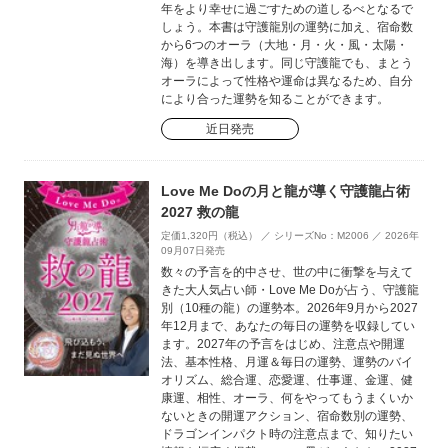
年をより幸せに過ごすための道しるべとなるで
しょう。本書は守護龍別の運勢に加え、宿命数
から6つのオーラ（大地・月・火・風・太陽・
海）を導き出します。同じ守護龍でも、まとう
オーラによって性格や運命は異なるため、自分
により合った運勢を知ることができます。
近日発売
Love Me Doの月と龍が導く守護龍占術
2027 救の龍
定価1,320円（税込） ／ シリーズNo：M2006 ／ 2026年
09月07日発売
数々の予言を的中させ、世の中に衝撃を与えて
きた大人気占い師・Love Me Doが占う、守護龍
別（10種の龍）の運勢本。2026年9月から2027
年12月まで、あなたの毎日の運勢を収録してい
ます。2027年の予言をはじめ、注意点や開運
法、基本性格、月運＆毎日の運勢、運勢のバイ
オリズム、総合運、恋愛運、仕事運、金運、健
康運、相性、オーラ、何をやってもうまくいか
ないときの開運アクション、宿命数別の運勢、
ドラゴンインパクト時の注意点まで、知りたい