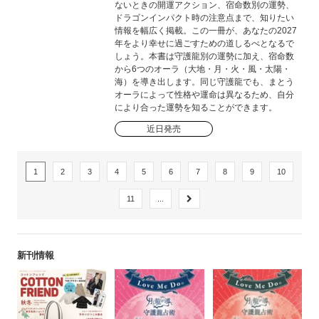
ないときの開運アクション、宿命数別の運勢、
ドラゴンインパクト時の注意点まで、知りたい
情報を幅広く掲載。この一冊が、あなたの2027
年をより幸せに過ごすための道しるべとなるで
しょう。本書は守護龍別の運勢に加え、宿命数
から6つのオーラ（大地・月・火・風・太陽・
海）を導き出します。同じ守護龍でも、まとう
オーラによって性格や運命は異なるため、自分
により合った運勢を知ることができます。
近日発売
1
2
3
4
5
6
7
8
9
10
11
...
新刊情報