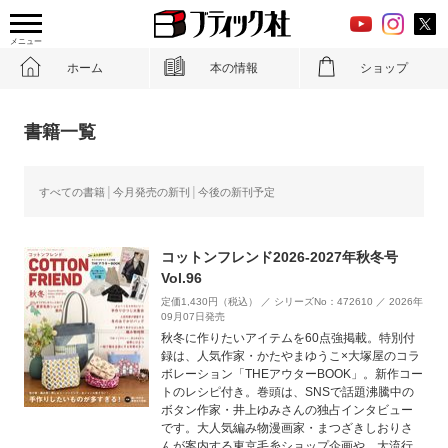
メニュー
ホーム
本の情報
ショップ
書籍一覧
すべての書籍
今月発売の新刊
今後の新刊予定
コットンフレンド2026-2027年秋冬号
Vol.96
定価1,430円（税込） ／ シリーズNo：472610 ／ 2026年
09月07日発売
秋冬に作りたいアイテムを60点強掲載。特別付
録は、人気作家・かたやまゆうこ×大塚屋のコラ
ボレーション「THEアウターBOOK」。新作コー
トのレシピ付き。巻頭は、SNSで話題沸騰中の
ボタン作家・井上ゆみさんの独占インタビュー
です。大人気編み物漫画家・まつざきしおりさ
んが案内する東京毛糸ショップ企画や、大流行