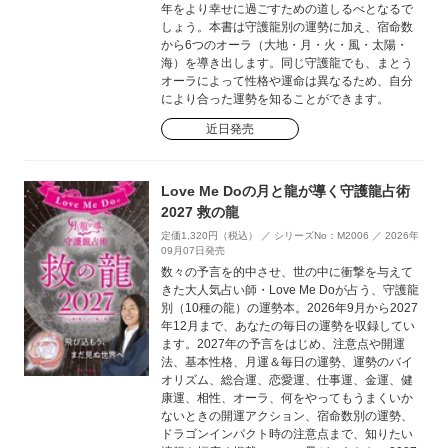
年をより幸せに過ごすための道しるべとなるで
しょう。本書は守護龍別の運勢に加え、宿命数
から6つのオーラ（大地・月・火・風・太陽・
海）を導き出します。同じ守護龍でも、まとう
オーラによって性格や運命は異なるため、自分
により合った運勢を知ることができます。
近日発売
Love Me Doの月と龍が導く守護龍占術
2027 救の龍
定価1,320円（税込） ／ シリーズNo：M2006 ／ 2026年
09月07日発売
数々の予言を的中させ、世の中に衝撃を与えて
きた大人気占い師・Love Me Doが占う、守護龍
別（10種の龍）の運勢本。2026年9月から2027
年12月まで、あなたの毎日の運勢を収録してい
ます。2027年の予言をはじめ、注意点や開運
法、基本性格、月運＆毎日の運勢、運勢のバイ
オリズム、総合運、恋愛運、仕事運、金運、健
康運、相性、オーラ、何をやってもうまくいか
ないときの開運アクション、宿命数別の運勢、
ドラゴンインパクト時の注意点まで、知りたい