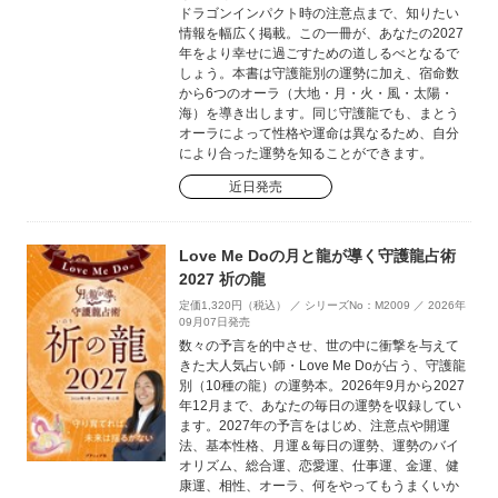
ドラゴンインパクト時の注意点まで、知りたい
情報を幅広く掲載。この一冊が、あなたの2027
年をより幸せに過ごすための道しるべとなるで
しょう。本書は守護龍別の運勢に加え、宿命数
から6つのオーラ（大地・月・火・風・太陽・
海）を導き出します。同じ守護龍でも、まとう
オーラによって性格や運命は異なるため、自分
により合った運勢を知ることができます。
近日発売
Love Me Doの月と龍が導く守護龍占術
2027 祈の龍
定価1,320円（税込） ／ シリーズNo：M2009 ／ 2026年
09月07日発売
数々の予言を的中させ、世の中に衝撃を与えて
きた大人気占い師・Love Me Doが占う、守護龍
別（10種の龍）の運勢本。2026年9月から2027
年12月まで、あなたの毎日の運勢を収録してい
ます。2027年の予言をはじめ、注意点や開運
法、基本性格、月運＆毎日の運勢、運勢のバイ
オリズム、総合運、恋愛運、仕事運、金運、健
康運、相性、オーラ、何をやってもうまくいか