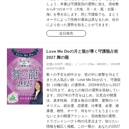
しょう。本書は守護龍別の運勢に加え、宿命数
から6つのオーラ（大地・月・火・風・太陽・
海）を導き出します。同じ守護龍でも、まとう
オーラによって性格や運命は異なるため、自分
により合った運勢を知ることができます。
近日発売
Love Me Doの月と龍が導く守護龍占術
2027 舞の龍
定価1,320円（税込） ／ シリーズNo：M2005 ／ 2026年
09月07日発売
数々の予言を的中させ、世の中に衝撃を与えて
きた大人気占い師・Love Me Doが占う、守護龍
別（10種の龍）の運勢本。2026年9月から2027
年12月まで、あなたの毎日の運勢を収録してい
ます。2027年の予言をはじめ、注意点や開運
法、基本性格、月運＆毎日の運勢、運勢のバイ
オリズム、総合運、恋愛運、仕事運、金運、健
康運、相性、オーラ、何をやってもうまくいか
ないときの開運アクション、宿命数別の運勢、
ドラゴンインパクト時の注意点まで、知りたい
情報を幅広く掲載。この一冊が、あなたの2027