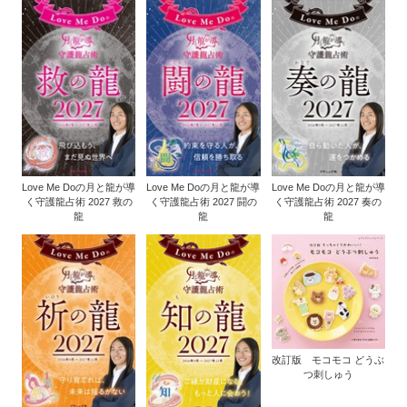
Love Me Doの月と龍が導
Love Me Doの月と龍が導
Love Me Doの月と龍が導
く守護龍占術 2027 救の
く守護龍占術 2027 闘の
く守護龍占術 2027 奏の
龍
龍
龍
改訂版 モコモコ どうぶ
つ刺しゅう