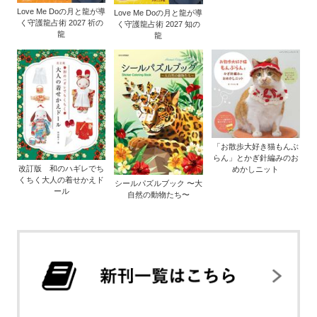
Love Me Doの月と龍が導
Love Me Doの月と龍が導
く守護龍占術 2027 祈の
く守護龍占術 2027 知の
龍
龍
「お散歩大好き猫もんぶ
らん」とかぎ針編みのお
改訂版 和のハギレでち
めかしニット
くちく大人の着せかえド
シールパズルブック 〜大
ール
自然の動物たち〜