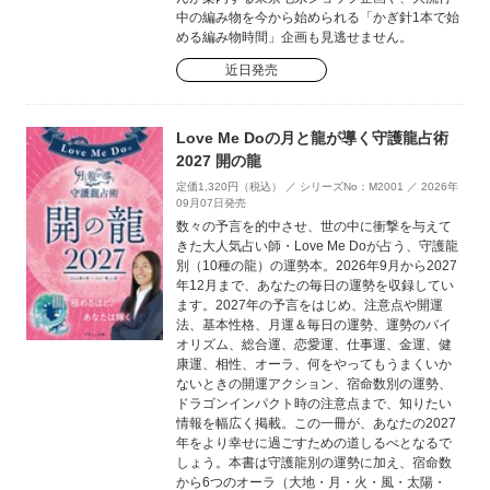
中の編み物を今から始められる「かぎ針1本で始
める編み物時間」企画も見逃せません。
近日発売
Love Me Doの月と龍が導く守護龍占術
2027 開の龍
定価1,320円（税込） ／ シリーズNo：M2001 ／ 2026年
09月07日発売
数々の予言を的中させ、世の中に衝撃を与えて
きた大人気占い師・Love Me Doが占う、守護龍
別（10種の龍）の運勢本。2026年9月から2027
年12月まで、あなたの毎日の運勢を収録してい
ます。2027年の予言をはじめ、注意点や開運
法、基本性格、月運＆毎日の運勢、運勢のバイ
オリズム、総合運、恋愛運、仕事運、金運、健
康運、相性、オーラ、何をやってもうまくいか
ないときの開運アクション、宿命数別の運勢、
ドラゴンインパクト時の注意点まで、知りたい
情報を幅広く掲載。この一冊が、あなたの2027
年をより幸せに過ごすための道しるべとなるで
しょう。本書は守護龍別の運勢に加え、宿命数
から6つのオーラ（大地・月・火・風・太陽・