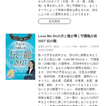
から6つのオーラ（大地・月・火・風・太陽・
海）を導き出します。同じ守護龍でも、まとう
オーラによって性格や運命は異なるため、自分
により合った運勢を知ることができます。
近日発売
Love Me Doの月と龍が導く守護龍占術
2027 伝の龍
定価1,320円（税込） ／ シリーズNo：M2003 ／ 2026年
09月07日発売
数々の予言を的中させ、世の中に衝撃を与えて
きた大人気占い師・Love Me Doが占う、守護龍
別（10種の龍）の運勢本。2026年9月から2027
年12月まで、あなたの毎日の運勢を収録してい
ます。2027年の予言をはじめ、注意点や開運
法、基本性格、月運＆毎日の運勢、運勢のバイ
オリズム、総合運、恋愛運、仕事運、金運、健
康運、相性、オーラ、何をやってもうまくいか
ないときの開運アクション、宿命数別の運勢、
ドラゴンインパクト時の注意点まで、知りたい
情報を幅広く掲載。この一冊が、あなたの2027
年をより幸せに過ごすための道しるべとなるで