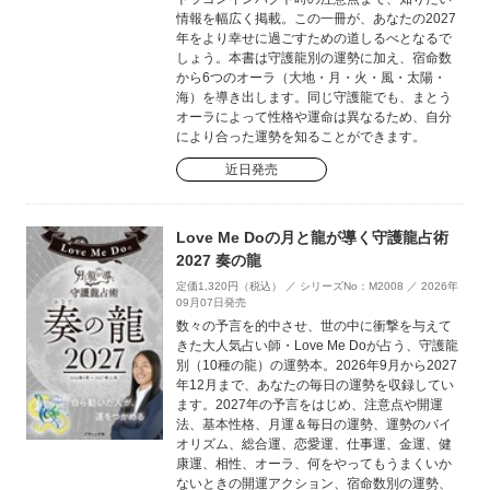
情報を幅広く掲載。この一冊が、あなたの2027
年をより幸せに過ごすための道しるべとなるで
しょう。本書は守護龍別の運勢に加え、宿命数
から6つのオーラ（大地・月・火・風・太陽・
海）を導き出します。同じ守護龍でも、まとう
オーラによって性格や運命は異なるため、自分
により合った運勢を知ることができます。
近日発売
Love Me Doの月と龍が導く守護龍占術
2027 奏の龍
定価1,320円（税込） ／ シリーズNo：M2008 ／ 2026年
09月07日発売
数々の予言を的中させ、世の中に衝撃を与えて
きた大人気占い師・Love Me Doが占う、守護龍
別（10種の龍）の運勢本。2026年9月から2027
年12月まで、あなたの毎日の運勢を収録してい
ます。2027年の予言をはじめ、注意点や開運
法、基本性格、月運＆毎日の運勢、運勢のバイ
オリズム、総合運、恋愛運、仕事運、金運、健
康運、相性、オーラ、何をやってもうまくいか
ないときの開運アクション、宿命数別の運勢、