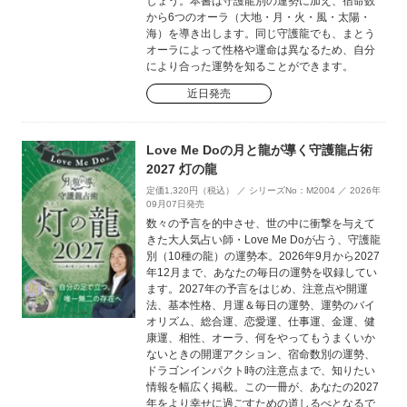
しょう。本書は守護龍別の運勢に加え、宿命数
から6つのオーラ（大地・月・火・風・太陽・
海）を導き出します。同じ守護龍でも、まとう
オーラによって性格や運命は異なるため、自分
により合った運勢を知ることができます。
近日発売
Love Me Doの月と龍が導く守護龍占術
2027 灯の龍
定価1,320円（税込） ／ シリーズNo：M2004 ／ 2026年
09月07日発売
数々の予言を的中させ、世の中に衝撃を与えて
きた大人気占い師・Love Me Doが占う、守護龍
別（10種の龍）の運勢本。2026年9月から2027
年12月まで、あなたの毎日の運勢を収録してい
ます。2027年の予言をはじめ、注意点や開運
法、基本性格、月運＆毎日の運勢、運勢のバイ
オリズム、総合運、恋愛運、仕事運、金運、健
康運、相性、オーラ、何をやってもうまくいか
ないときの開運アクション、宿命数別の運勢、
ドラゴンインパクト時の注意点まで、知りたい
情報を幅広く掲載。この一冊が、あなたの2027
年をより幸せに過ごすための道しるべとなるで