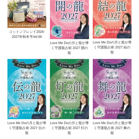
コットンフレンド2026-
2027年秋冬号Vol.96
Love Me Doの月と龍が導
Love Me Doの月と龍が導
く守護龍占術 2027 結の
く守護龍占術 2027 開の
龍
龍
Love Me Doの月と龍が導
Love Me Doの月と龍が導
Love Me Doの月と龍が導
く守護龍占術 2027 伝の
く守護龍占術 2027 灯の
く守護龍占術 2027 舞の
龍
龍
龍