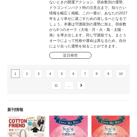
ないときの開運アクション、宿命数別の運勢、
ドラゴンインパクト時の注意点まで、知りたい
情報を幅広く掲載。この一冊が、あなたの2027
年をより幸せに過ごすための道しるべとなるで
しょう。本書は守護龍別の運勢に加え、宿命数
から6つのオーラ（大地・月・火・風・太陽・
海）を導き出します。同じ守護龍でも、まとう
オーラによって性格や運命は異なるため、自分
により合った運勢を知ることができます。
近日発売
1
2
3
4
5
6
7
8
9
10
11
...
新刊情報