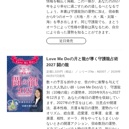
情報を幅広く掲載。この一冊が、あなたの2027
年をより幸せに過ごすための道しるべとなるで
しょう。本書は守護龍別の運勢に加え、宿命数
から6つのオーラ（大地・月・火・風・太陽・
海）を導き出します。同じ守護龍でも、まとう
オーラによって性格や運命は異なるため、自分
により合った運勢を知ることができます。
近日発売
Love Me Doの月と龍が導く守護龍占術
2027 闘の龍
定価1,320円（税込） ／ シリーズNo：M2007 ／ 2026年
09月07日発売
数々の予言を的中させ、世の中に衝撃を与えて
きた大人気占い師・Love Me Doが占う、守護龍
別（10種の龍）の運勢本。2026年9月から2027
年12月まで、あなたの毎日の運勢を収録してい
ます。2027年の予言をはじめ、注意点や開運
法、基本性格、月運＆毎日の運勢、運勢のバイ
オリズム、総合運、恋愛運、仕事運、金運、健
康運、相性、オーラ、何をやってもうまくいか
ないときの開運アクション、宿命数別の運勢、
ドラゴンインパクト時の注意点まで、知りたい