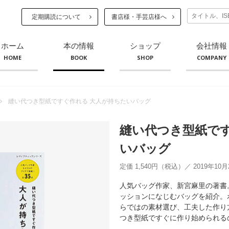
定期購読について
書店様・手芸店様へ
ホーム
本の情報
ショップ
会社情報
HOME
BOOK
SHOP
COMPANY
縫い代つき型紙ですぐ作れる 大人が持ちたいバッグ
縫い代つき型紙です
いバッグ
定価 1,540円（税込）／ 2019年10
人気バッグ作家、新宮麻里の著書
ッションになじむバッグを紹介。
らではの素材選び、工夫した作り
つき型紙ですぐに作り始められる