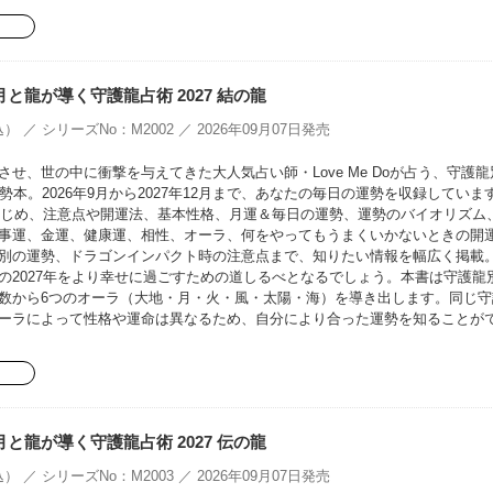
oの月と龍が導く守護龍占術 2027 結の龍
） ／ シリーズNo：M2002 ／ 2026年09月07日発売
せ、世の中に衝撃を与えてきた大人気占い師・Love Me Doが占う、守護龍
勢本。2026年9月から2027年12月まで、あなたの毎日の運勢を収録していま
をはじめ、注意点や開運法、基本性格、月運＆毎日の運勢、運勢のバイオリズム
事運、金運、健康運、相性、オーラ、何をやってもうまくいかないときの開
別の運勢、ドラゴンインパクト時の注意点まで、知りたい情報を幅広く掲載
の2027年をより幸せに過ごすための道しるべとなるでしょう。本書は守護龍
数から6つのオーラ（大地・月・火・風・太陽・海）を導き出します。同じ守
ーラによって性格や運命は異なるため、自分により合った運勢を知ることが
oの月と龍が導く守護龍占術 2027 伝の龍
） ／ シリーズNo：M2003 ／ 2026年09月07日発売