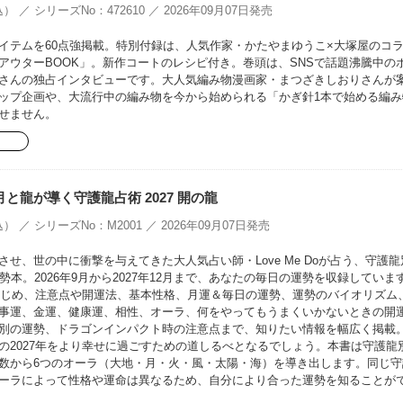
） ／ シリーズNo：472610 ／ 2026年09月07日発売
イテムを60点強掲載。特別付録は、人気作家・かたやまゆうこ×大塚屋のコ
EアウターBOOK」。新作コートのレシピ付き。巻頭は、SNSで話題沸騰中の
さんの独占インタビューです。大人気編み物漫画家・まつざきしおりさんが
ップ企画や、大流行中の編み物を今から始められる「かぎ針1本で始める編み
せません。
oの月と龍が導く守護龍占術 2027 開の龍
） ／ シリーズNo：M2001 ／ 2026年09月07日発売
せ、世の中に衝撃を与えてきた大人気占い師・Love Me Doが占う、守護龍
勢本。2026年9月から2027年12月まで、あなたの毎日の運勢を収録していま
をはじめ、注意点や開運法、基本性格、月運＆毎日の運勢、運勢のバイオリズム
事運、金運、健康運、相性、オーラ、何をやってもうまくいかないときの開
別の運勢、ドラゴンインパクト時の注意点まで、知りたい情報を幅広く掲載
の2027年をより幸せに過ごすための道しるべとなるでしょう。本書は守護龍
数から6つのオーラ（大地・月・火・風・太陽・海）を導き出します。同じ守
ーラによって性格や運命は異なるため、自分により合った運勢を知ることが