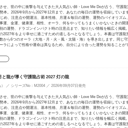
せ、世の中に衝撃を与えてきた大人気占い師・Love Me Doが占う、守護龍
勢本。2026年9月から2027年12月まで、あなたの毎日の運勢を収録していま
をはじめ、注意点や開運法、基本性格、月運＆毎日の運勢、運勢のバイオリズム
事運、金運、健康運、相性、オーラ、何をやってもうまくいかないときの開
別の運勢、ドラゴンインパクト時の注意点まで、知りたい情報を幅広く掲載
の2027年をより幸せに過ごすための道しるべとなるでしょう。本書は守護龍
数から6つのオーラ（大地・月・火・風・太陽・海）を導き出します。同じ守
ーラによって性格や運命は異なるため、自分により合った運勢を知ることが
oの月と龍が導く守護龍占術 2027 灯の龍
） ／ シリーズNo：M2004 ／ 2026年09月07日発売
せ、世の中に衝撃を与えてきた大人気占い師・Love Me Doが占う、守護龍
勢本。2026年9月から2027年12月まで、あなたの毎日の運勢を収録していま
をはじめ、注意点や開運法、基本性格、月運＆毎日の運勢、運勢のバイオリズム
事運、金運、健康運、相性、オーラ、何をやってもうまくいかないときの開
別の運勢、ドラゴンインパクト時の注意点まで、知りたい情報を幅広く掲載
の2027年をより幸せに過ごすための道しるべとなるでしょう。本書は守護龍