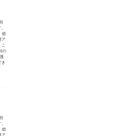
別
す。
、総
運ア
。こ
別の
護
でき
別
す。
、総
運ア