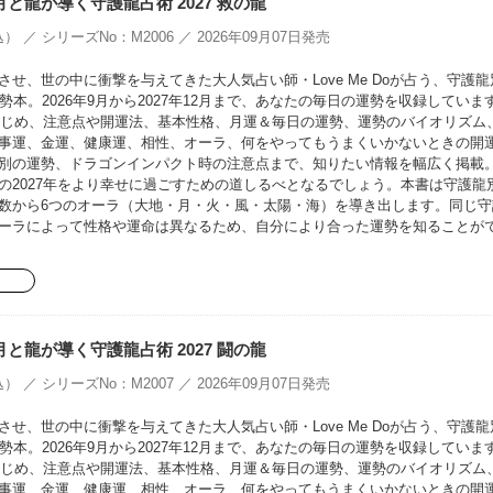
oの月と龍が導く守護龍占術 2027 救の龍
） ／ シリーズNo：M2006 ／ 2026年09月07日発売
せ、世の中に衝撃を与えてきた大人気占い師・Love Me Doが占う、守護龍
勢本。2026年9月から2027年12月まで、あなたの毎日の運勢を収録していま
をはじめ、注意点や開運法、基本性格、月運＆毎日の運勢、運勢のバイオリズム
事運、金運、健康運、相性、オーラ、何をやってもうまくいかないときの開
別の運勢、ドラゴンインパクト時の注意点まで、知りたい情報を幅広く掲載
の2027年をより幸せに過ごすための道しるべとなるでしょう。本書は守護龍
数から6つのオーラ（大地・月・火・風・太陽・海）を導き出します。同じ守
ーラによって性格や運命は異なるため、自分により合った運勢を知ることが
oの月と龍が導く守護龍占術 2027 闘の龍
） ／ シリーズNo：M2007 ／ 2026年09月07日発売
せ、世の中に衝撃を与えてきた大人気占い師・Love Me Doが占う、守護龍
勢本。2026年9月から2027年12月まで、あなたの毎日の運勢を収録していま
をはじめ、注意点や開運法、基本性格、月運＆毎日の運勢、運勢のバイオリズム
事運、金運、健康運、相性、オーラ、何をやってもうまくいかないときの開