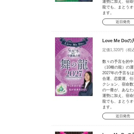
運勢に加え、宿命
龍でも、まとうオ
ます。
近日発売
Love Me D
定価1,320円（税込
数々の予言を的中さ
（10種の龍）の運
2027年の予言
合運、恋愛運、仕
クション、宿命数
の一冊が、あなた
運勢に加え、宿命
龍でも、まとうオ
ます。
近日発売