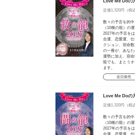
Love Me D
定価1,320円（税込
数々の予言を的中さ
（10種の龍）の運
2027年の予言
合運、恋愛運、仕
クション、宿命数
の一冊が、あなた
運勢に加え、宿命
龍でも、まとうオ
ます。
近日発売
Love Me D
定価1,320円（税込
数々の予言を的中さ
（10種の龍）の運
2027年の予言
合運、恋愛運、仕