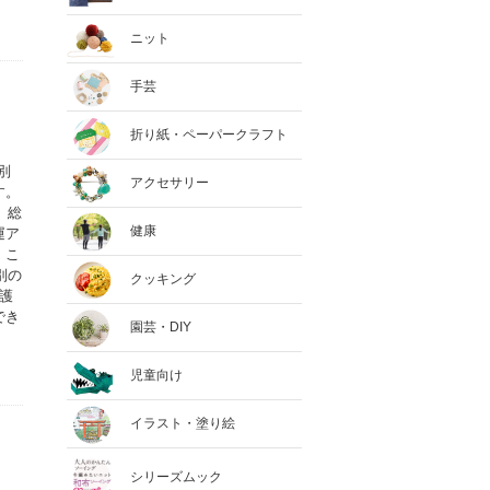
ニット
手芸
折り紙・ペーパークラフト
別
アクセサリー
す。
、総
健康
運ア
。こ
別の
クッキング
護
でき
園芸・DIY
児童向け
イラスト・塗り絵
シリーズムック