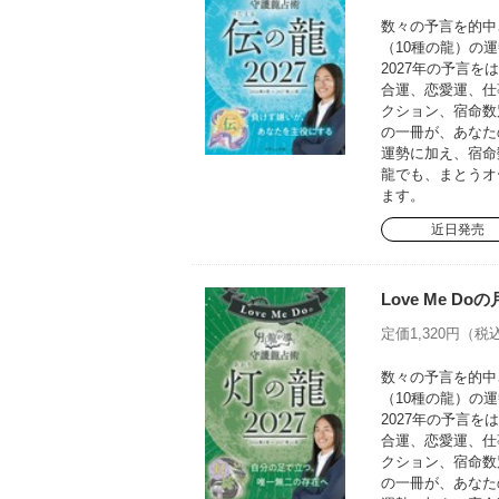
数々の予言を的中さ
（10種の龍）の運
2027年の予言
合運、恋愛運、仕
クション、宿命数
の一冊が、あなた
運勢に加え、宿命
龍でも、まとうオ
ます。
近日発売
Love Me D
定価1,320円（税込
数々の予言を的中さ
（10種の龍）の運
2027年の予言
合運、恋愛運、仕
クション、宿命数
の一冊が、あなた