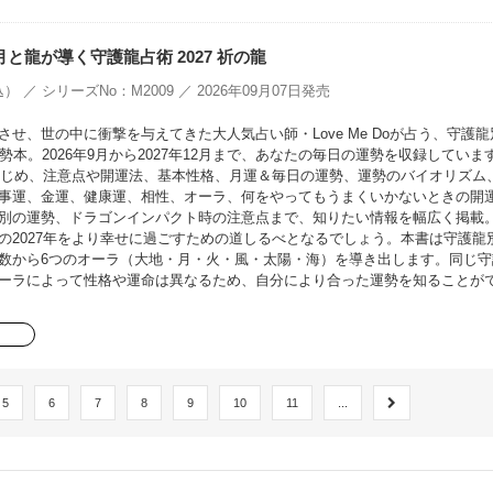
oの月と龍が導く守護龍占術 2027 祈の龍
） ／ シリーズNo：M2009 ／ 2026年09月07日発売
せ、世の中に衝撃を与えてきた大人気占い師・Love Me Doが占う、守護龍
勢本。2026年9月から2027年12月まで、あなたの毎日の運勢を収録していま
をはじめ、注意点や開運法、基本性格、月運＆毎日の運勢、運勢のバイオリズム
事運、金運、健康運、相性、オーラ、何をやってもうまくいかないときの開
別の運勢、ドラゴンインパクト時の注意点まで、知りたい情報を幅広く掲載
の2027年をより幸せに過ごすための道しるべとなるでしょう。本書は守護龍
数から6つのオーラ（大地・月・火・風・太陽・海）を導き出します。同じ守
ーラによって性格や運命は異なるため、自分により合った運勢を知ることが
5
6
7
8
9
10
11
...