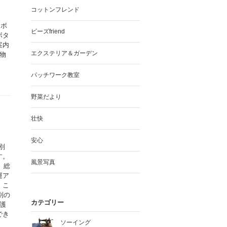
コットンフレンド
ラボ
ビーズfriend
ボタ
案内
エクステリア＆ガーデン
物
パッチワーク教室
野菜だより
壮快
安心
別
す。
風景写真
、総
運ア
。こ
別の
カテゴリー
護
でき
ソーイング