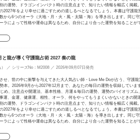
別の運勢、ドラゴンインパクト時の注意点まで、知りたい情報を幅広く掲載
の2027年をより幸せに過ごすための道しるべとなるでしょう。本書は守護龍
数から6つのオーラ（大地・月・火・風・太陽・海）を導き出します。同じ守
ーラによって性格や運命は異なるため、自分により合った運勢を知ることが
oの月と龍が導く守護龍占術 2027 奏の龍
） ／ シリーズNo：M2008 ／ 2026年09月07日発売
せ、世の中に衝撃を与えてきた大人気占い師・Love Me Doが占う、守護龍
勢本。2026年9月から2027年12月まで、あなたの毎日の運勢を収録していま
をはじめ、注意点や開運法、基本性格、月運＆毎日の運勢、運勢のバイオリズム
事運、金運、健康運、相性、オーラ、何をやってもうまくいかないときの開
別の運勢、ドラゴンインパクト時の注意点まで、知りたい情報を幅広く掲載
の2027年をより幸せに過ごすための道しるべとなるでしょう。本書は守護龍
数から6つのオーラ（大地・月・火・風・太陽・海）を導き出します。同じ守
ーラによって性格や運命は異なるため、自分により合った運勢を知ることが