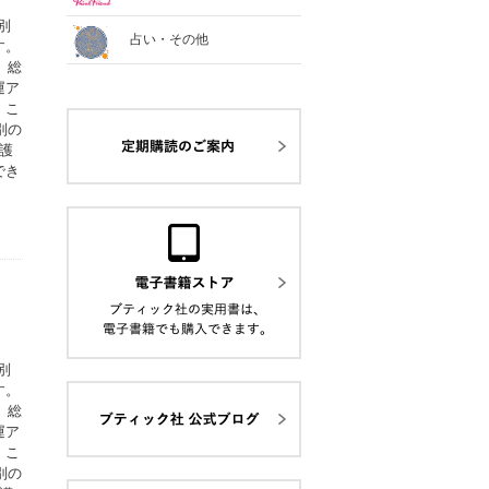
別
占い・その他
す。
、総
運ア
。こ
別の
護
でき
別
す。
、総
運ア
。こ
別の