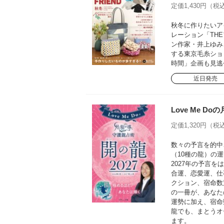
定価1,430円（税込
秋冬に作りたいア
レーション「TH
ン作家・井上ゆみ
する東京毛糸ショ
時間」企画も見逃
近日発売
Love Me D
定価1,320円（税込
数々の予言を的中さ
（10種の龍）の運
2027年の予言
合運、恋愛運、仕
クション、宿命数
の一冊が、あなた
運勢に加え、宿命
龍でも、まとうオ
ます。