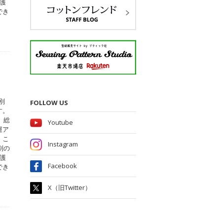
護
でき
別
FOLLOW US
す。
、総
Youtube
運ア
。こ
Instagram
別の
護
Facebook
でき
X（旧Twitter）