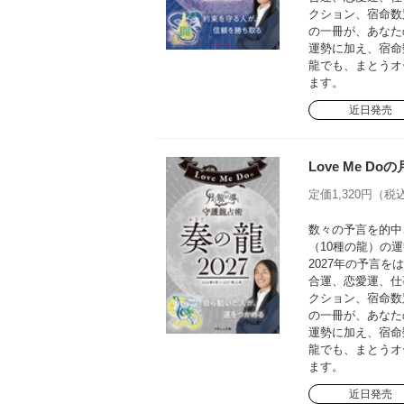
クション、宿命数
の一冊が、あなた
運勢に加え、宿命
龍でも、まとうオ
ます。
近日発売
Love Me D
定価1,320円（税込
数々の予言を的中さ
（10種の龍）の運
2027年の予言
合運、恋愛運、仕
クション、宿命数
の一冊が、あなた
運勢に加え、宿命
龍でも、まとうオ
ます。
近日発売