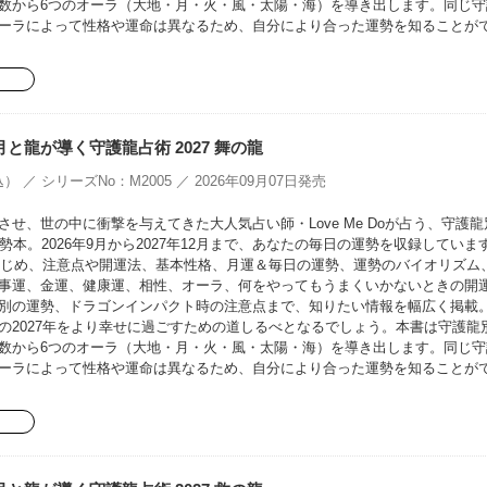
数から6つのオーラ（大地・月・火・風・太陽・海）を導き出します。同じ守
ーラによって性格や運命は異なるため、自分により合った運勢を知ることが
oの月と龍が導く守護龍占術 2027 舞の龍
） ／ シリーズNo：M2005 ／ 2026年09月07日発売
せ、世の中に衝撃を与えてきた大人気占い師・Love Me Doが占う、守護龍
勢本。2026年9月から2027年12月まで、あなたの毎日の運勢を収録していま
をはじめ、注意点や開運法、基本性格、月運＆毎日の運勢、運勢のバイオリズム
事運、金運、健康運、相性、オーラ、何をやってもうまくいかないときの開
別の運勢、ドラゴンインパクト時の注意点まで、知りたい情報を幅広く掲載
の2027年をより幸せに過ごすための道しるべとなるでしょう。本書は守護龍
数から6つのオーラ（大地・月・火・風・太陽・海）を導き出します。同じ守
ーラによって性格や運命は異なるため、自分により合った運勢を知ることが