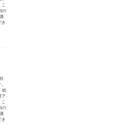
。こ
別の
護
でき
別
す。
、総
運ア
。こ
別の
護
でき