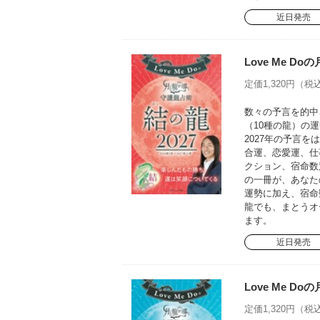
近日発売
Love Me D
定価1,320円（税込
数々の予言を的中さ
（10種の龍）の運
2027年の予言
合運、恋愛運、仕
クション、宿命数
の一冊が、あなた
運勢に加え、宿命
龍でも、まとうオ
ます。
近日発売
Love Me D
定価1,320円（税込