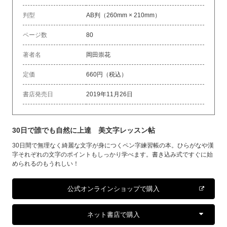
判型
AB判（260mm × 210mm）
ページ数
80
著者名
岡田崇花
定価
660円（税込）
書店発売日
2019年11月26日
30日で誰でも自然に上達 美文字レッスン帖
30日間で無理なく綺麗な文字が身につくペン字練習帳の本。ひらがなや漢
字それぞれの文字のポイントもしっかり学べます。書き込み式ですぐに始
められるのもうれしい！
公式オンラインショップで購入
ネット書店で購入