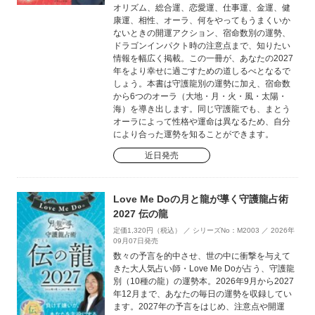
オリズム、総合運、恋愛運、仕事運、金運、健
康運、相性、オーラ、何をやってもうまくいか
ないときの開運アクション、宿命数別の運勢、
ドラゴンインパクト時の注意点まで、知りたい
情報を幅広く掲載。この一冊が、あなたの2027
年をより幸せに過ごすための道しるべとなるで
しょう。本書は守護龍別の運勢に加え、宿命数
から6つのオーラ（大地・月・火・風・太陽・
海）を導き出します。同じ守護龍でも、まとう
オーラによって性格や運命は異なるため、自分
により合った運勢を知ることができます。
近日発売
Love Me Doの月と龍が導く守護龍占術
2027 伝の龍
定価1,320円（税込） ／ シリーズNo：M2003 ／ 2026年
09月07日発売
数々の予言を的中させ、世の中に衝撃を与えて
きた大人気占い師・Love Me Doが占う、守護龍
別（10種の龍）の運勢本。2026年9月から2027
年12月まで、あなたの毎日の運勢を収録してい
ます。2027年の予言をはじめ、注意点や開運