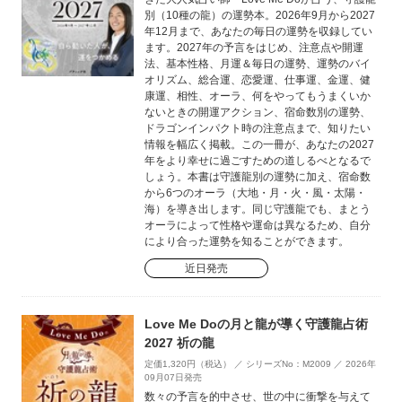
別（10種の龍）の運勢本。2026年9月から2027
年12月まで、あなたの毎日の運勢を収録してい
ます。2027年の予言をはじめ、注意点や開運
法、基本性格、月運＆毎日の運勢、運勢のバイ
オリズム、総合運、恋愛運、仕事運、金運、健
康運、相性、オーラ、何をやってもうまくいか
ないときの開運アクション、宿命数別の運勢、
ドラゴンインパクト時の注意点まで、知りたい
情報を幅広く掲載。この一冊が、あなたの2027
年をより幸せに過ごすための道しるべとなるで
しょう。本書は守護龍別の運勢に加え、宿命数
から6つのオーラ（大地・月・火・風・太陽・
海）を導き出します。同じ守護龍でも、まとう
オーラによって性格や運命は異なるため、自分
により合った運勢を知ることができます。
近日発売
Love Me Doの月と龍が導く守護龍占術
2027 祈の龍
定価1,320円（税込） ／ シリーズNo：M2009 ／ 2026年
09月07日発売
数々の予言を的中させ、世の中に衝撃を与えて