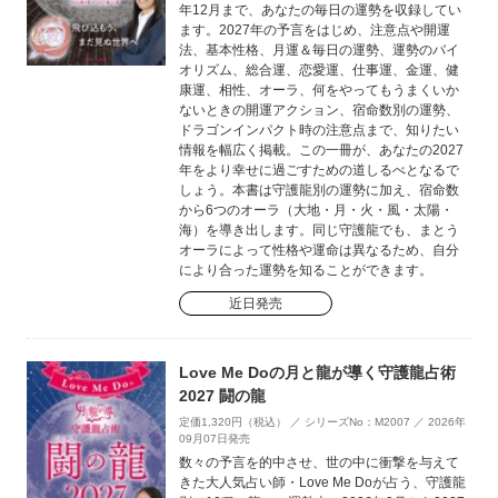
年12月まで、あなたの毎日の運勢を収録してい
ます。2027年の予言をはじめ、注意点や開運
法、基本性格、月運＆毎日の運勢、運勢のバイ
オリズム、総合運、恋愛運、仕事運、金運、健
康運、相性、オーラ、何をやってもうまくいか
ないときの開運アクション、宿命数別の運勢、
ドラゴンインパクト時の注意点まで、知りたい
情報を幅広く掲載。この一冊が、あなたの2027
年をより幸せに過ごすための道しるべとなるで
しょう。本書は守護龍別の運勢に加え、宿命数
から6つのオーラ（大地・月・火・風・太陽・
海）を導き出します。同じ守護龍でも、まとう
オーラによって性格や運命は異なるため、自分
により合った運勢を知ることができます。
近日発売
Love Me Doの月と龍が導く守護龍占術
2027 闘の龍
定価1,320円（税込） ／ シリーズNo：M2007 ／ 2026年
09月07日発売
数々の予言を的中させ、世の中に衝撃を与えて
きた大人気占い師・Love Me Doが占う、守護龍