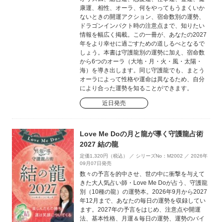
康運、相性、オーラ、何をやってもうまくいか
ないときの開運アクション、宿命数別の運勢、
ドラゴンインパクト時の注意点まで、知りたい
情報を幅広く掲載。この一冊が、あなたの2027
年をより幸せに過ごすための道しるべとなるで
しょう。本書は守護龍別の運勢に加え、宿命数
から6つのオーラ（大地・月・火・風・太陽・
海）を導き出します。同じ守護龍でも、まとう
オーラによって性格や運命は異なるため、自分
により合った運勢を知ることができます。
近日発売
Love Me Doの月と龍が導く守護龍占術
2027 結の龍
定価1,320円（税込） ／ シリーズNo：M2002 ／ 2026年
09月07日発売
数々の予言を的中させ、世の中に衝撃を与えて
きた大人気占い師・Love Me Doが占う、守護龍
別（10種の龍）の運勢本。2026年9月から2027
年12月まで、あなたの毎日の運勢を収録してい
ます。2027年の予言をはじめ、注意点や開運
法、基本性格、月運＆毎日の運勢、運勢のバイ