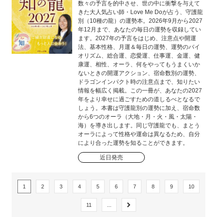
数々の予言を的中させ、世の中に衝撃を与えて
きた大人気占い師・Love Me Doが占う、守護龍
別（10種の龍）の運勢本。2026年9月から2027
年12月まで、あなたの毎日の運勢を収録してい
ます。2027年の予言をはじめ、注意点や開運
法、基本性格、月運＆毎日の運勢、運勢のバイ
オリズム、総合運、恋愛運、仕事運、金運、健
康運、相性、オーラ、何をやってもうまくいか
ないときの開運アクション、宿命数別の運勢、
ドラゴンインパクト時の注意点まで、知りたい
情報を幅広く掲載。この一冊が、あなたの2027
年をより幸せに過ごすための道しるべとなるで
しょう。本書は守護龍別の運勢に加え、宿命数
から6つのオーラ（大地・月・火・風・太陽・
海）を導き出します。同じ守護龍でも、まとう
オーラによって性格や運命は異なるため、自分
により合った運勢を知ることができます。
近日発売
1
2
3
4
5
6
7
8
9
10
11
...