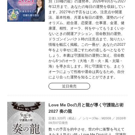
別（10種の龍）の運勢本。2026年9月から2027
年12月まで、あなたの毎日の運勢を収録してい
ます。2027年の予言をはじめ、注意点や開運
法、基本性格、月運＆毎日の運勢、運勢のバイ
オリズム、総合運、恋愛運、仕事運、金運、健
康運、相性、オーラ、何をやってもうまくいか
ないときの開運アクション、宿命数別の運勢、
ドラゴンインパクト時の注意点まで、知りたい
情報を幅広く掲載。この一冊が、あなたの2027
年をより幸せに過ごすための道しるべとなるで
しょう。本書は守護龍別の運勢に加え、宿命数
から6つのオーラ（大地・月・火・風・太陽・
海）を導き出します。同じ守護龍でも、まとう
オーラによって性格や運命は異なるため、自分
により合った運勢を知ることができます。
近日発売
Love Me Doの月と龍が導く守護龍占術
2027 奏の龍
定価1,320円（税込） ／ シリーズNo：M2008 ／ 2026年
09月07日発売
数々の予言を的中させ、世の中に衝撃を与えて
きた大人気占い師・Love Me Doが占う、守護龍