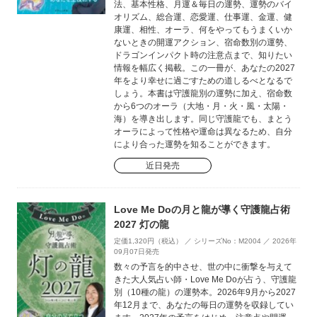
法、基本性格、月運＆毎日の運勢、運勢のバイ
オリズム、総合運、恋愛運、仕事運、金運、健
康運、相性、オーラ、何をやってもうまくいか
ないときの開運アクション、宿命数別の運勢、
ドラゴンインパクト時の注意点まで、知りたい
情報を幅広く掲載。この一冊が、あなたの2027
年をより幸せに過ごすための道しるべとなるで
しょう。本書は守護龍別の運勢に加え、宿命数
から6つのオーラ（大地・月・火・風・太陽・
海）を導き出します。同じ守護龍でも、まとう
オーラによって性格や運命は異なるため、自分
により合った運勢を知ることができます。
近日発売
Love Me Doの月と龍が導く守護龍占術
2027 灯の龍
定価1,320円（税込） ／ シリーズNo：M2004 ／ 2026年
09月07日発売
数々の予言を的中させ、世の中に衝撃を与えて
きた大人気占い師・Love Me Doが占う、守護龍
別（10種の龍）の運勢本。2026年9月から2027
年12月まで、あなたの毎日の運勢を収録してい