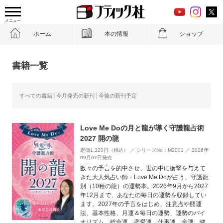
メニュー
ホーム
本の情報
ショップ
書籍一覧
すべての書籍
今月発売の新刊
今後の新刊予定
Love Me Doの月と龍が導く守護龍占術
2027 開の龍
定価1,320円（税込） ／ シリーズNo：M2001 ／ 2026年
09月07日発売
数々の予言を的中させ、世の中に衝撃を与えて
きた大人気占い師・Love Me Doが占う、守護龍
別（10種の龍）の運勢本。2026年9月から2027
年12月まで、あなたの毎日の運勢を収録してい
ます。2027年の予言をはじめ、注意点や開運
法、基本性格、月運＆毎日の運勢、運勢のバイ
オリズム、総合運、恋愛運、仕事運、金運、健