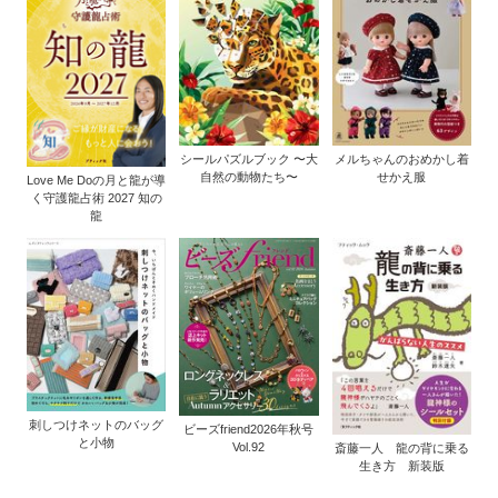
シールパズルブック 〜大
メルちゃんのおめかし着
自然の動物たち〜
せかえ服
Love Me Doの月と龍が導
く守護龍占術 2027 知の
龍
刺しつけネットのバッグ
ビーズfriend2026年秋号
と小物
Vol.92
斎藤一人 龍の背に乗る
生き方 新装版