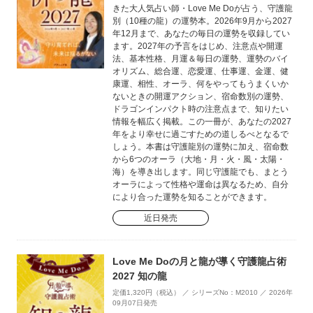
きた大人気占い師・Love Me Doが占う、守護龍
別（10種の龍）の運勢本。2026年9月から2027
年12月まで、あなたの毎日の運勢を収録してい
ます。2027年の予言をはじめ、注意点や開運
法、基本性格、月運＆毎日の運勢、運勢のバイ
オリズム、総合運、恋愛運、仕事運、金運、健
康運、相性、オーラ、何をやってもうまくいか
ないときの開運アクション、宿命数別の運勢、
ドラゴンインパクト時の注意点まで、知りたい
情報を幅広く掲載。この一冊が、あなたの2027
年をより幸せに過ごすための道しるべとなるで
しょう。本書は守護龍別の運勢に加え、宿命数
から6つのオーラ（大地・月・火・風・太陽・
海）を導き出します。同じ守護龍でも、まとう
オーラによって性格や運命は異なるため、自分
により合った運勢を知ることができます。
近日発売
Love Me Doの月と龍が導く守護龍占術
2027 知の龍
定価1,320円（税込） ／ シリーズNo：M2010 ／ 2026年
09月07日発売