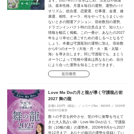
ます。2027年の予言をはじめ、注意点や開運
法、基本性格、月運＆毎日の運勢、運勢のバイ
オリズム、総合運、恋愛運、仕事運、金運、健
康運、相性、オーラ、何をやってもうまくいか
ないときの開運アクション、宿命数別の運勢、
ドラゴンインパクト時の注意点まで、知りたい
情報を幅広く掲載。この一冊が、あなたの2027
年をより幸せに過ごすための道しるべとなるで
しょう。本書は守護龍別の運勢に加え、宿命数
から6つのオーラ（大地・月・火・風・太陽・
海）を導き出します。同じ守護龍でも、まとう
オーラによって性格や運命は異なるため、自分
により合った運勢を知ることができます。
近日発売
Love Me Doの月と龍が導く守護龍占術
2027 舞の龍
定価1,320円（税込） ／ シリーズNo：M2005 ／ 2026年
09月07日発売
数々の予言を的中させ、世の中に衝撃を与えて
きた大人気占い師・Love Me Doが占う、守護龍
別（10種の龍）の運勢本。2026年9月から2027
年12月まで、あなたの毎日の運勢を収録してい