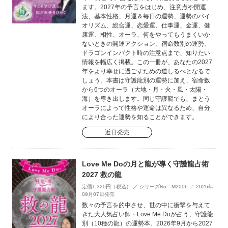
ます。2027年の予言をはじめ、注意点や開運
法、基本性格、月運＆毎日の運勢、運勢のバイ
オリズム、総合運、恋愛運、仕事運、金運、健
康運、相性、オーラ、何をやってもうまくいか
ないときの開運アクション、宿命数別の運勢、
ドラゴンインパクト時の注意点まで、知りたい
情報を幅広く掲載。この一冊が、あなたの2027
年をより幸せに過ごすための道しるべとなるで
しょう。本書は守護龍別の運勢に加え、宿命数
から6つのオーラ（大地・月・火・風・太陽・
海）を導き出します。同じ守護龍でも、まとう
オーラによって性格や運命は異なるため、自分
により合った運勢を知ることができます。
近日発売
Love Me Doの月と龍が導く守護龍占術
2027 救の龍
定価1,320円（税込） ／ シリーズNo：M2006 ／ 2026年
09月07日発売
数々の予言を的中させ、世の中に衝撃を与えて
きた大人気占い師・Love Me Doが占う、守護龍
別（10種の龍）の運勢本。2026年9月から2027