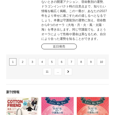
ないときの開運アクション、宿命数別の運勢、
ドラゴンインパクト時の注意点まで、知りたい
情報を幅広く掲載。この一冊が、あなたの2027
年をより幸せに過ごすための道しるべとなるで
しょう。本書は守護龍別の運勢に加え、宿命数
から6つのオーラ（大地・月・火・風・太陽・
海）を導き出します。同じ守護龍でも、まとう
オーラによって性格や運命は異なるため、自分
により合った運勢を知ることができます。
近日発売
1
2
3
4
5
6
7
8
9
10
11
...
新刊情報