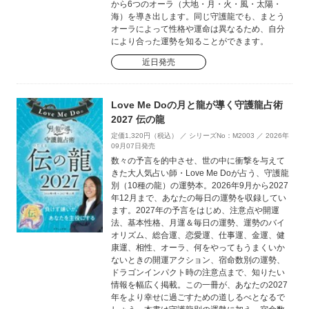
から6つのオーラ（大地・月・火・風・太陽・
海）を導き出します。同じ守護龍でも、まとう
オーラによって性格や運命は異なるため、自分
により合った運勢を知ることができます。
近日発売
Love Me Doの月と龍が導く守護龍占術
2027 伝の龍
定価1,320円（税込） ／ シリーズNo：M2003 ／ 2026年
09月07日発売
数々の予言を的中させ、世の中に衝撃を与えて
きた大人気占い師・Love Me Doが占う、守護龍
別（10種の龍）の運勢本。2026年9月から2027
年12月まで、あなたの毎日の運勢を収録してい
ます。2027年の予言をはじめ、注意点や開運
法、基本性格、月運＆毎日の運勢、運勢のバイ
オリズム、総合運、恋愛運、仕事運、金運、健
康運、相性、オーラ、何をやってもうまくいか
ないときの開運アクション、宿命数別の運勢、
ドラゴンインパクト時の注意点まで、知りたい
情報を幅広く掲載。この一冊が、あなたの2027
年をより幸せに過ごすための道しるべとなるで