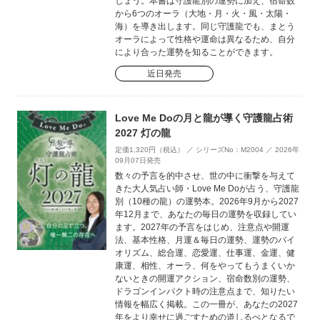
しょう。本書は守護龍別の運勢に加え、宿命数
から6つのオーラ（大地・月・火・風・太陽・
海）を導き出します。同じ守護龍でも、まとう
オーラによって性格や運命は異なるため、自分
により合った運勢を知ることができます。
近日発売
Love Me Doの月と龍が導く守護龍占術
2027 灯の龍
定価1,320円（税込） ／ シリーズNo：M2004 ／ 2026年
09月07日発売
数々の予言を的中させ、世の中に衝撃を与えて
きた大人気占い師・Love Me Doが占う、守護龍
別（10種の龍）の運勢本。2026年9月から2027
年12月まで、あなたの毎日の運勢を収録してい
ます。2027年の予言をはじめ、注意点や開運
法、基本性格、月運＆毎日の運勢、運勢のバイ
オリズム、総合運、恋愛運、仕事運、金運、健
康運、相性、オーラ、何をやってもうまくいか
ないときの開運アクション、宿命数別の運勢、
ドラゴンインパクト時の注意点まで、知りたい
情報を幅広く掲載。この一冊が、あなたの2027
年をより幸せに過ごすための道しるべとなるで