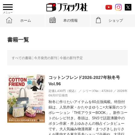
メニュー
ホーム
本の情報
ショップ
書籍一覧
すべての書籍
今月発売の新刊
今後の新刊予定
コットンフレンド2026-2027年秋冬号
Vol.96
定価1,430円（税込） ／ シリーズNo：472610 ／ 2026年
09月07日発売
秋冬に作りたいアイテムを60点強掲載。特別付
録は、人気作家・かたやまゆうこ×大塚屋のコラ
ボレーション「THEアウターBOOK」。新作コー
トのレシピ付き。巻頭は、SNSで話題沸騰中の
ボタン作家・井上ゆみさんの独占インタビュー
です。大人気編み物漫画家・まつざきしおりさ
んが案内する東京毛糸ショップ企画や、大流行