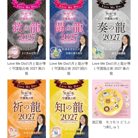
Love Me Doの月と龍が導
Love Me Doの月と龍が導
Love Me Doの月と龍が導
く守護龍占術 2027 救の
く守護龍占術 2027 闘の
く守護龍占術 2027 奏の
龍
龍
龍
改訂版 モコモコ どうぶ
つ刺しゅう