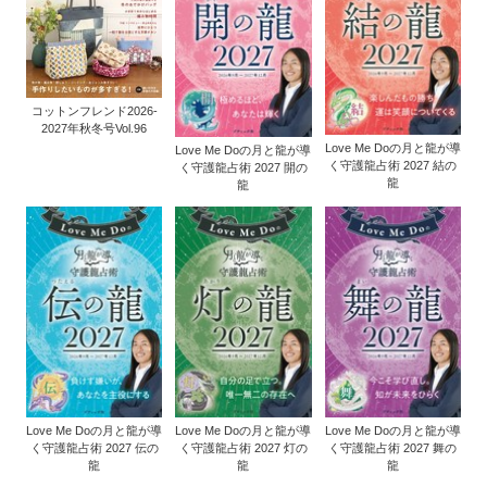
コットンフレンド2026-
2027年秋冬号Vol.96
Love Me Doの月と龍が導
Love Me Doの月と龍が導
く守護龍占術 2027 結の
く守護龍占術 2027 開の
龍
龍
Love Me Doの月と龍が導
Love Me Doの月と龍が導
Love Me Doの月と龍が導
く守護龍占術 2027 伝の
く守護龍占術 2027 灯の
く守護龍占術 2027 舞の
龍
龍
龍