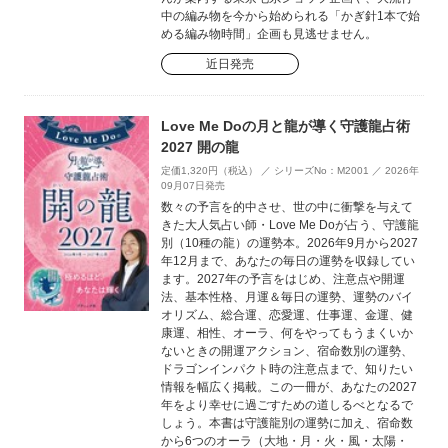
中の編み物を今から始められる「かぎ針1本で始
める編み物時間」企画も見逃せません。
近日発売
Love Me Doの月と龍が導く守護龍占術
2027 開の龍
定価1,320円（税込） ／ シリーズNo：M2001 ／ 2026年
09月07日発売
数々の予言を的中させ、世の中に衝撃を与えて
きた大人気占い師・Love Me Doが占う、守護龍
別（10種の龍）の運勢本。2026年9月から2027
年12月まで、あなたの毎日の運勢を収録してい
ます。2027年の予言をはじめ、注意点や開運
法、基本性格、月運＆毎日の運勢、運勢のバイ
オリズム、総合運、恋愛運、仕事運、金運、健
康運、相性、オーラ、何をやってもうまくいか
ないときの開運アクション、宿命数別の運勢、
ドラゴンインパクト時の注意点まで、知りたい
情報を幅広く掲載。この一冊が、あなたの2027
年をより幸せに過ごすための道しるべとなるで
しょう。本書は守護龍別の運勢に加え、宿命数
から6つのオーラ（大地・月・火・風・太陽・