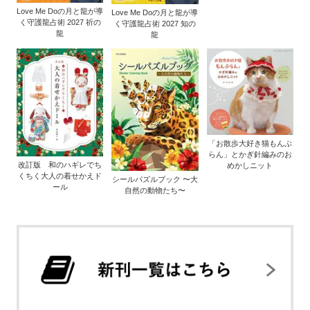
Love Me Doの月と龍が導
Love Me Doの月と龍が導
く守護龍占術 2027 祈の
く守護龍占術 2027 知の
龍
龍
「お散歩大好き猫もんぶ
らん」とかぎ針編みのお
改訂版 和のハギレでち
めかしニット
くちく大人の着せかえド
シールパズルブック 〜大
ール
自然の動物たち〜