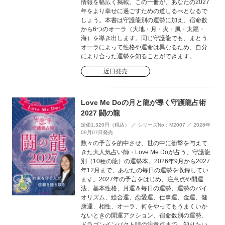
情報を幅広く掲載。この一冊が、あなたの2027
年をより幸せに過ごすための道しるべとなるで
しょう。本書は守護龍別の運勢に加え、宿命数
から6つのオーラ（大地・月・火・風・太陽・
海）を導き出します。同じ守護龍でも、まとう
オーラによって性格や運命は異なるため、自分
により合った運勢を知ることができます。
近日発売
Love Me Doの月と龍が導く守護龍占術
2027 闘の龍
定価1,320円（税込） ／ シリーズNo：M2007 ／ 2026年
09月07日発売
数々の予言を的中させ、世の中に衝撃を与えて
きた大人気占い師・Love Me Doが占う、守護龍
別（10種の龍）の運勢本。2026年9月から2027
年12月まで、あなたの毎日の運勢を収録してい
ます。2027年の予言をはじめ、注意点や開運
法、基本性格、月運＆毎日の運勢、運勢のバイ
オリズム、総合運、恋愛運、仕事運、金運、健
康運、相性、オーラ、何をやってもうまくいか
ないときの開運アクション、宿命数別の運勢、
ドラゴンインパクト時の注意点まで、知りたい