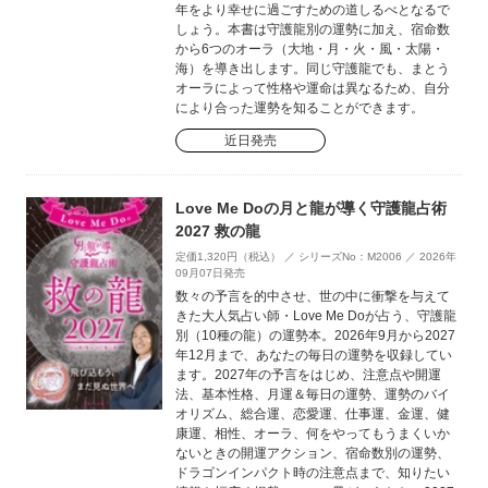
年をより幸せに過ごすための道しるべとなるで
しょう。本書は守護龍別の運勢に加え、宿命数
から6つのオーラ（大地・月・火・風・太陽・
海）を導き出します。同じ守護龍でも、まとう
オーラによって性格や運命は異なるため、自分
により合った運勢を知ることができます。
近日発売
Love Me Doの月と龍が導く守護龍占術
2027 救の龍
定価1,320円（税込） ／ シリーズNo：M2006 ／ 2026年
09月07日発売
数々の予言を的中させ、世の中に衝撃を与えて
きた大人気占い師・Love Me Doが占う、守護龍
別（10種の龍）の運勢本。2026年9月から2027
年12月まで、あなたの毎日の運勢を収録してい
ます。2027年の予言をはじめ、注意点や開運
法、基本性格、月運＆毎日の運勢、運勢のバイ
オリズム、総合運、恋愛運、仕事運、金運、健
康運、相性、オーラ、何をやってもうまくいか
ないときの開運アクション、宿命数別の運勢、
ドラゴンインパクト時の注意点まで、知りたい