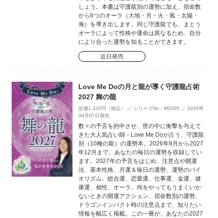
しょう。本書は守護龍別の運勢に加え、宿命数
から6つのオーラ（大地・月・火・風・太陽・
海）を導き出します。同じ守護龍でも、まとう
オーラによって性格や運命は異なるため、自分
により合った運勢を知ることができます。
近日発売
Love Me Doの月と龍が導く守護龍占術
2027 舞の龍
定価1,320円（税込） ／ シリーズNo：M2005 ／ 2026年
09月07日発売
数々の予言を的中させ、世の中に衝撃を与えて
きた大人気占い師・Love Me Doが占う、守護龍
別（10種の龍）の運勢本。2026年9月から2027
年12月まで、あなたの毎日の運勢を収録してい
ます。2027年の予言をはじめ、注意点や開運
法、基本性格、月運＆毎日の運勢、運勢のバイ
オリズム、総合運、恋愛運、仕事運、金運、健
康運、相性、オーラ、何をやってもうまくいか
ないときの開運アクション、宿命数別の運勢、
ドラゴンインパクト時の注意点まで、知りたい
情報を幅広く掲載。この一冊が、あなたの2027