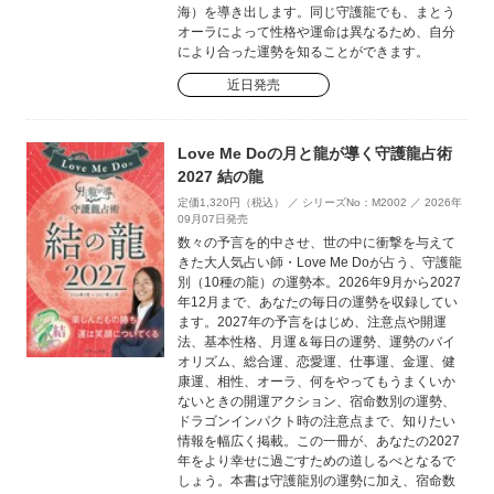
海）を導き出します。同じ守護龍でも、まとう
オーラによって性格や運命は異なるため、自分
により合った運勢を知ることができます。
近日発売
Love Me Doの月と龍が導く守護龍占術
2027 結の龍
定価1,320円（税込） ／ シリーズNo：M2002 ／ 2026年
09月07日発売
数々の予言を的中させ、世の中に衝撃を与えて
きた大人気占い師・Love Me Doが占う、守護龍
別（10種の龍）の運勢本。2026年9月から2027
年12月まで、あなたの毎日の運勢を収録してい
ます。2027年の予言をはじめ、注意点や開運
法、基本性格、月運＆毎日の運勢、運勢のバイ
オリズム、総合運、恋愛運、仕事運、金運、健
康運、相性、オーラ、何をやってもうまくいか
ないときの開運アクション、宿命数別の運勢、
ドラゴンインパクト時の注意点まで、知りたい
情報を幅広く掲載。この一冊が、あなたの2027
年をより幸せに過ごすための道しるべとなるで
しょう。本書は守護龍別の運勢に加え、宿命数