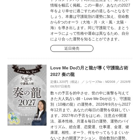
情報を幅広く掲載。この一冊が、あなたの2027
年をより幸せに過ごすための道しるべとなるで
しょう。本書は守護龍別の運勢に加え、宿命数
から6つのオーラ（大地・月・火・風・太陽・
海）を導き出します。同じ守護龍でも、まとう
オーラによって性格や運命は異なるため、自分
により合った運勢を知ることができます。
近日発売
Love Me Doの月と龍が導く守護龍占術
2027 奏の龍
定価1,320円（税込） ／ シリーズNo：M2008 ／ 2026年
09月07日発売
数々の予言を的中させ、世の中に衝撃を与えて
きた大人気占い師・Love Me Doが占う、守護龍
別（10種の龍）の運勢本。2026年9月から2027
年12月まで、あなたの毎日の運勢を収録してい
ます。2027年の予言をはじめ、注意点や開運
法、基本性格、月運＆毎日の運勢、運勢のバイ
オリズム、総合運、恋愛運、仕事運、金運、健
康運、相性、オーラ、何をやってもうまくいか
ないときの開運アクション、宿命数別の運勢、