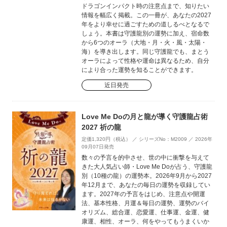
ドラゴンインパクト時の注意点まで、知りたい
情報を幅広く掲載。この一冊が、あなたの2027
年をより幸せに過ごすための道しるべとなるで
しょう。本書は守護龍別の運勢に加え、宿命数
から6つのオーラ（大地・月・火・風・太陽・
海）を導き出します。同じ守護龍でも、まとう
オーラによって性格や運命は異なるため、自分
により合った運勢を知ることができます。
近日発売
Love Me Doの月と龍が導く守護龍占術
2027 祈の龍
定価1,320円（税込） ／ シリーズNo：M2009 ／ 2026年
09月07日発売
数々の予言を的中させ、世の中に衝撃を与えて
きた大人気占い師・Love Me Doが占う、守護龍
別（10種の龍）の運勢本。2026年9月から2027
年12月まで、あなたの毎日の運勢を収録してい
ます。2027年の予言をはじめ、注意点や開運
法、基本性格、月運＆毎日の運勢、運勢のバイ
オリズム、総合運、恋愛運、仕事運、金運、健
康運、相性、オーラ、何をやってもうまくいか