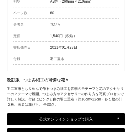
判型
AB判（260mm × 210mm）
ページ数
80
著者名
花びら
定価
1,540円（税込）
書店発売日
2021年01月28日
付録
羽二重布
改訂版 つまみ細工の可憐な花々
羽二重布とちりめんで作るつまみ細工を四季のモチーフと花のアクセサリ
ーの２テーマで展開。つまみ方やアクセサリーの作り方を写真プロセスで
詳しく解説。付録にピンクと白の羽二重布（約10cm×22cm）各１枚の計
２枚。著者は花びら。 全33点。
公式オンラインショップで購入