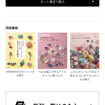
ネット書店で購入
関連書籍
compassのかわいいつま
つまみ細工で作るアクセ
ふだんからハレの日まで
み細工
サリーと飾りもの
使える はじめてさんのつ
まみ細工