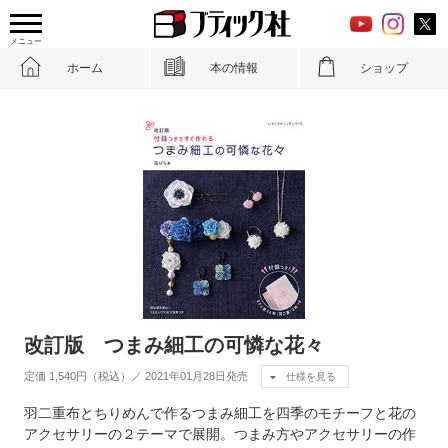
メニュー
ホーム
本の情報
ショップ
改訂版 つまみ細工の可憐な花々
定価 1,540円（税込）／ 2021年01月28日発売
仕様を見る
羽二重布とちりめんで作るつまみ細工を四季のモチーフと花の
アクセサリーの２テーマで展開。つまみ方やアクセサリーの作