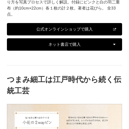
り方を写真プロセスで詳しく解説。付録にピンクと白の羽二重
布（約10cm×22cm）各１枚の計２枚。著者は花びら。 全33
点。
公式オンラインショップで購入
ネット書店で購入
つまみ細工は江戸時代から続く伝
統工芸