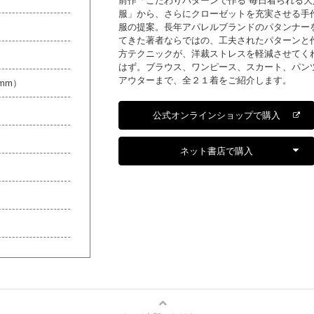
前作「こだわりパターンで作る 毎日着られる大
服」から、さらにクローゼットを充実させる手
服の提案。長年アパレルブランドのパタンナー
てきた著者ならではの、工夫されたパターンと
方テクニックが、洋裁ストレスを軽減させてく
はず。ブラウス、ワンピース、スカート、パン
アウターまで、全２１着をご紹介します。
0mm）
公式オンラインショップで購入
ネット書店で購入