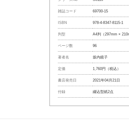
雑誌コード
69700-15
ISBN
978-4-8347-8115-1
判型
A4判（297mm × 21
ページ数
96
著者名
坂内鏡子
定価
1,760円（税込）
書店発売日
2021年04月21日
付録
綴込型紙2点