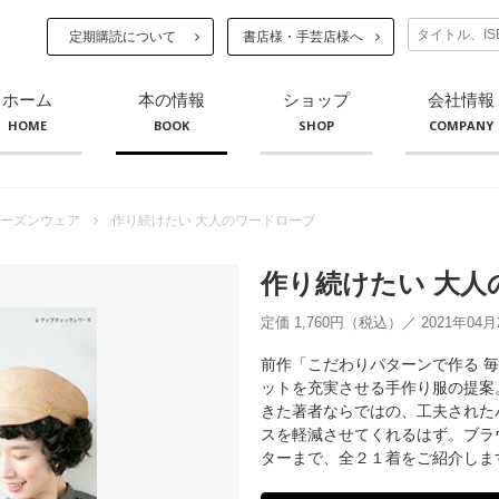
定期購読について
書店様・手芸店様へ
ホーム
本の情報
ショップ
会社情報
HOME
BOOK
SHOP
COMPANY
ーズンウェア
作り続けたい 大人のワードローブ
作り続けたい 大人
定価 1,760円（税込）／ 2021年04
前作「こだわりパターンで作る 
ットを充実させる手作り服の提案
きた著者ならではの、工夫された
スを軽減させてくれるはず。ブラ
ターまで、全２１着をご紹介しま