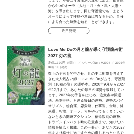
しょう。本書は守護龍別の運勢に加え、宿命数
から6つのオーラ（大地・月・火・風・太陽・
海）を導き出します。同じ守護龍でも、まとう
オーラによって性格や運命は異なるため、自分
により合った運勢を知ることができます。
近日発売
Love Me Doの月と龍が導く守護龍占術
2027 灯の龍
定価1,320円（税込） ／ シリーズNo：M2004 ／ 2026年
09月07日発売
数々の予言を的中させ、世の中に衝撃を与えて
きた大人気占い師・Love Me Doが占う、守護龍
別（10種の龍）の運勢本。2026年9月から2027
年12月まで、あなたの毎日の運勢を収録してい
ます。2027年の予言をはじめ、注意点や開運
法、基本性格、月運＆毎日の運勢、運勢のバイ
オリズム、総合運、恋愛運、仕事運、金運、健
康運、相性、オーラ、何をやってもうまくいか
ないときの開運アクション、宿命数別の運勢、
ドラゴンインパクト時の注意点まで、知りたい
情報を幅広く掲載。この一冊が、あなたの2027
年をより幸せに過ごすための道しるべとなるで