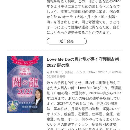
情報を幅広く掲載。この一冊が、あなたの2027
年をより幸せに過ごすための道しるべとなるで
しょう。本書は守護龍別の運勢に加え、宿命数
から6つのオーラ（大地・月・火・風・太陽・
海）を導き出します。同じ守護龍でも、まとう
オーラによって性格や運命は異なるため、自分
により合った運勢を知ることができます。
近日発売
Love Me Doの月と龍が導く守護龍占術
2027 闘の龍
定価1,320円（税込） ／ シリーズNo：M2007 ／ 2026年
09月07日発売
数々の予言を的中させ、世の中に衝撃を与えて
きた大人気占い師・Love Me Doが占う、守護龍
別（10種の龍）の運勢本。2026年9月から2027
年12月まで、あなたの毎日の運勢を収録してい
ます。2027年の予言をはじめ、注意点や開運
法、基本性格、月運＆毎日の運勢、運勢のバイ
オリズム、総合運、恋愛運、仕事運、金運、健
康運、相性、オーラ、何をやってもうまくいか
ないときの開運アクション、宿命数別の運勢、
ドラゴンインパクト時の注意点まで、知りたい