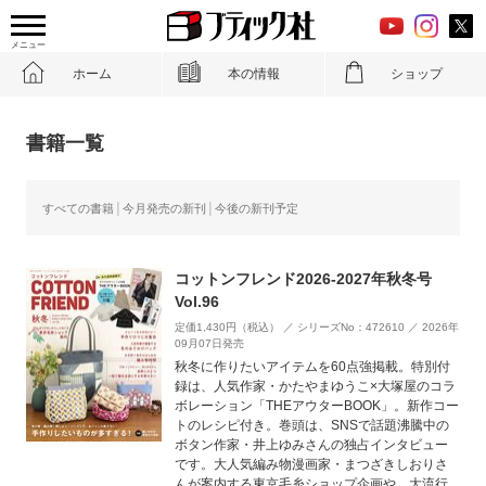
メニュー
ホーム
本の情報
ショップ
書籍一覧
すべての書籍
今月発売の新刊
今後の新刊予定
コットンフレンド2026-2027年秋冬号
Vol.96
定価1,430円（税込） ／ シリーズNo：472610 ／ 2026年
09月07日発売
秋冬に作りたいアイテムを60点強掲載。特別付
録は、人気作家・かたやまゆうこ×大塚屋のコラ
ボレーション「THEアウターBOOK」。新作コー
トのレシピ付き。巻頭は、SNSで話題沸騰中の
ボタン作家・井上ゆみさんの独占インタビュー
です。大人気編み物漫画家・まつざきしおりさ
んが案内する東京毛糸ショップ企画や、大流行