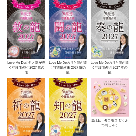
Love Me Doの月と龍が導
Love Me Doの月と龍が導
Love Me Doの月と龍が導
く守護龍占術 2027 救の
く守護龍占術 2027 闘の
く守護龍占術 2027 奏の
龍
龍
龍
改訂版 モコモコ どうぶ
つ刺しゅう