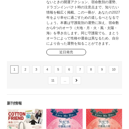
ないときの開運アクション、宿命数別の運勢、
ドラゴンインパクト時の注意点まで、知りたい
情報を幅広く掲載。この一冊が、あなたの2027
年をより幸せに過ごすための道しるべとなるで
しょう。本書は守護龍別の運勢に加え、宿命数
から6つのオーラ（大地・月・火・風・太陽・
海）を導き出します。同じ守護龍でも、まとう
オーラによって性格や運命は異なるため、自分
により合った運勢を知ることができます。
近日発売
1
2
3
4
5
6
7
8
9
10
11
...
新刊情報