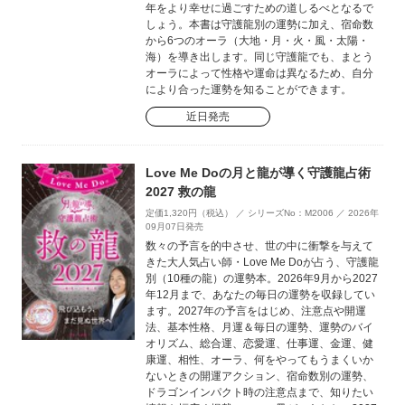
年をより幸せに過ごすための道しるべとなるで
しょう。本書は守護龍別の運勢に加え、宿命数
から6つのオーラ（大地・月・火・風・太陽・
海）を導き出します。同じ守護龍でも、まとう
オーラによって性格や運命は異なるため、自分
により合った運勢を知ることができます。
近日発売
Love Me Doの月と龍が導く守護龍占術
2027 救の龍
定価1,320円（税込） ／ シリーズNo：M2006 ／ 2026年
09月07日発売
数々の予言を的中させ、世の中に衝撃を与えて
きた大人気占い師・Love Me Doが占う、守護龍
別（10種の龍）の運勢本。2026年9月から2027
年12月まで、あなたの毎日の運勢を収録してい
ます。2027年の予言をはじめ、注意点や開運
法、基本性格、月運＆毎日の運勢、運勢のバイ
オリズム、総合運、恋愛運、仕事運、金運、健
康運、相性、オーラ、何をやってもうまくいか
ないときの開運アクション、宿命数別の運勢、
ドラゴンインパクト時の注意点まで、知りたい