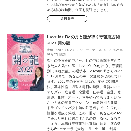
中の編み物を今から始められる「かぎ針1本で始
める編み物時間」企画も見逃せません。
近日発売
Love Me Doの月と龍が導く守護龍占術
2027 開の龍
定価1,320円（税込） ／ シリーズNo：M2001 ／ 2026年
09月07日発売
数々の予言を的中させ、世の中に衝撃を与えて
きた大人気占い師・Love Me Doが占う、守護龍
別（10種の龍）の運勢本。2026年9月から2027
年12月まで、あなたの毎日の運勢を収録してい
ます。2027年の予言をはじめ、注意点や開運
法、基本性格、月運＆毎日の運勢、運勢のバイ
オリズム、総合運、恋愛運、仕事運、金運、健
康運、相性、オーラ、何をやってもうまくいか
ないときの開運アクション、宿命数別の運勢、
ドラゴンインパクト時の注意点まで、知りたい
情報を幅広く掲載。この一冊が、あなたの2027
年をより幸せに過ごすための道しるべとなるで
しょう。本書は守護龍別の運勢に加え、宿命数
から6つのオーラ（大地・月・火・風・太陽・