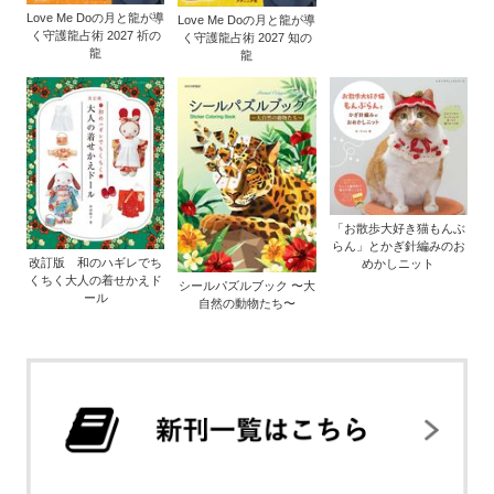
Love Me Doの月と龍が導
Love Me Doの月と龍が導
く守護龍占術 2027 祈の
く守護龍占術 2027 知の
龍
龍
「お散歩大好き猫もんぶ
らん」とかぎ針編みのお
改訂版 和のハギレでち
めかしニット
くちく大人の着せかえド
シールパズルブック 〜大
ール
自然の動物たち〜