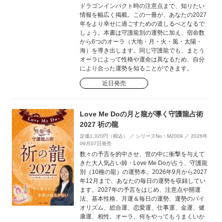
ドラゴンインパクト時の注意点まで、知りたい
情報を幅広く掲載。この一冊が、あなたの2027
年をより幸せに過ごすための道しるべとなるで
しょう。本書は守護龍別の運勢に加え、宿命数
から6つのオーラ（大地・月・火・風・太陽・
海）を導き出します。同じ守護龍でも、まとう
オーラによって性格や運命は異なるため、自分
により合った運勢を知ることができます。
近日発売
Love Me Doの月と龍が導く守護龍占術
2027 祈の龍
定価1,320円（税込） ／ シリーズNo：M2009 ／ 2026年
09月07日発売
数々の予言を的中させ、世の中に衝撃を与えて
きた大人気占い師・Love Me Doが占う、守護龍
別（10種の龍）の運勢本。2026年9月から2027
年12月まで、あなたの毎日の運勢を収録してい
ます。2027年の予言をはじめ、注意点や開運
法、基本性格、月運＆毎日の運勢、運勢のバイ
オリズム、総合運、恋愛運、仕事運、金運、健
康運、相性、オーラ、何をやってもうまくいか