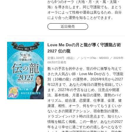
から6つのオーラ（大地・月・火・風・太陽・
海）を導き出します。同じ守護龍でも、まとう
オーラによって性格や運命は異なるため、自分
により合った運勢を知ることができます。
近日発売
Love Me Doの月と龍が導く守護龍占術
2027 伝の龍
定価1,320円（税込） ／ シリーズNo：M2003 ／ 2026年
09月07日発売
数々の予言を的中させ、世の中に衝撃を与えて
きた大人気占い師・Love Me Doが占う、守護龍
別（10種の龍）の運勢本。2026年9月から2027
年12月まで、あなたの毎日の運勢を収録してい
ます。2027年の予言をはじめ、注意点や開運
法、基本性格、月運＆毎日の運勢、運勢のバイ
オリズム、総合運、恋愛運、仕事運、金運、健
康運、相性、オーラ、何をやってもうまくいか
ないときの開運アクション、宿命数別の運勢、
ドラゴンインパクト時の注意点まで、知りたい
情報を幅広く掲載。この一冊が、あなたの2027
年をより幸せに過ごすための道しるべとなるで