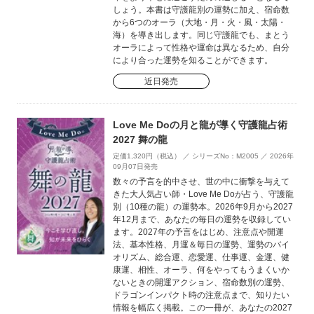
しょう。本書は守護龍別の運勢に加え、宿命数
から6つのオーラ（大地・月・火・風・太陽・
海）を導き出します。同じ守護龍でも、まとう
オーラによって性格や運命は異なるため、自分
により合った運勢を知ることができます。
近日発売
Love Me Doの月と龍が導く守護龍占術
2027 舞の龍
定価1,320円（税込） ／ シリーズNo：M2005 ／ 2026年
09月07日発売
数々の予言を的中させ、世の中に衝撃を与えて
きた大人気占い師・Love Me Doが占う、守護龍
別（10種の龍）の運勢本。2026年9月から2027
年12月まで、あなたの毎日の運勢を収録してい
ます。2027年の予言をはじめ、注意点や開運
法、基本性格、月運＆毎日の運勢、運勢のバイ
オリズム、総合運、恋愛運、仕事運、金運、健
康運、相性、オーラ、何をやってもうまくいか
ないときの開運アクション、宿命数別の運勢、
ドラゴンインパクト時の注意点まで、知りたい
情報を幅広く掲載。この一冊が、あなたの2027