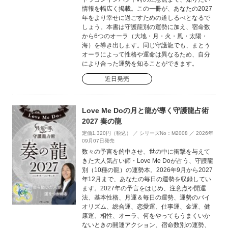
情報を幅広く掲載。この一冊が、あなたの2027
年をより幸せに過ごすための道しるべとなるで
しょう。本書は守護龍別の運勢に加え、宿命数
から6つのオーラ（大地・月・火・風・太陽・
海）を導き出します。同じ守護龍でも、まとう
オーラによって性格や運命は異なるため、自分
により合った運勢を知ることができます。
近日発売
Love Me Doの月と龍が導く守護龍占術
2027 奏の龍
定価1,320円（税込） ／ シリーズNo：M2008 ／ 2026年
09月07日発売
数々の予言を的中させ、世の中に衝撃を与えて
きた大人気占い師・Love Me Doが占う、守護龍
別（10種の龍）の運勢本。2026年9月から2027
年12月まで、あなたの毎日の運勢を収録してい
ます。2027年の予言をはじめ、注意点や開運
法、基本性格、月運＆毎日の運勢、運勢のバイ
オリズム、総合運、恋愛運、仕事運、金運、健
康運、相性、オーラ、何をやってもうまくいか
ないときの開運アクション、宿命数別の運勢、