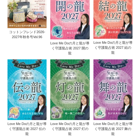
コットンフレンド2026-
2027年秋冬号Vol.96
Love Me Doの月と龍が導
Love Me Doの月と龍が導
く守護龍占術 2027 結の
く守護龍占術 2027 開の
龍
龍
Love Me Doの月と龍が導
Love Me Doの月と龍が導
Love Me Doの月と龍が導
く守護龍占術 2027 伝の
く守護龍占術 2027 灯の
く守護龍占術 2027 舞の
龍
龍
龍