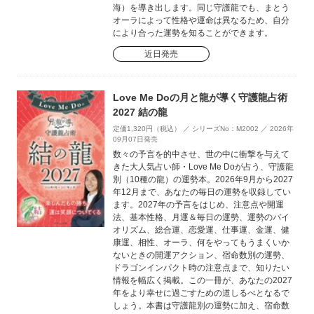
海）を導き出します。同じ守護龍でも、まとう
オーラによって性格や運命は異なるため、自分
により合った運勢を知ることができます。
近日発売
Love Me Doの月と龍が導く守護龍占術
2027 結の龍
定価1,320円（税込） ／ シリーズNo：M2002 ／ 2026年
09月07日発売
数々の予言を的中させ、世の中に衝撃を与えて
きた大人気占い師・Love Me Doが占う、守護龍
別（10種の龍）の運勢本。2026年9月から2027
年12月まで、あなたの毎日の運勢を収録してい
ます。2027年の予言をはじめ、注意点や開運
法、基本性格、月運＆毎日の運勢、運勢のバイ
オリズム、総合運、恋愛運、仕事運、金運、健
康運、相性、オーラ、何をやってもうまくいか
ないときの開運アクション、宿命数別の運勢、
ドラゴンインパクト時の注意点まで、知りたい
情報を幅広く掲載。この一冊が、あなたの2027
年をより幸せに過ごすための道しるべとなるで
しょう。本書は守護龍別の運勢に加え、宿命数