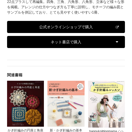
22点プラスして再編集。四角、三角、六角形、八角形、立体など様々な形
を掲載。アレンジの仕方やつなぎ方も丁寧に説明し、モチーフの編み図と
サンプルを併記しており、とても見やすく使いやすい1冊。
公式オンラインショップで購入
ネット書店で購入
関連書籍
かぎ針編みの円座と角座
新・かぎ針編みの基本
happyknittingmama／ハ