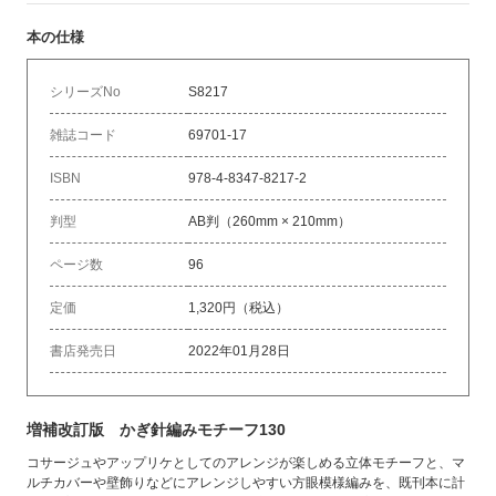
本の仕様
シリーズNo
S8217
雑誌コード
69701-17
ISBN
978-4-8347-8217-2
判型
AB判（260mm × 210mm）
ページ数
96
定価
1,320円（税込）
書店発売日
2022年01月28日
増補改訂版 かぎ針編みモチーフ130
コサージュやアップリケとしてのアレンジが楽しめる立体モチーフと、マ
ルチカバーや壁飾りなどにアレンジしやすい方眼模様編みを、既刊本に計