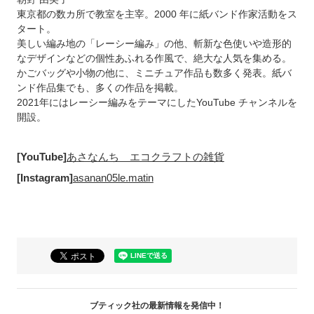
東京都の数カ所で教室を主宰。2000 年に紙バンド作家活動をス
タート。
美しい編み地の「レーシー編み」の他、斬新な色使いや造形的
なデザインなどの個性あふれる作風で、絶大な人気を集める。
かごバッグや小物の他に、ミニチュア作品も数多く発表。紙バ
ンド作品集でも、多くの作品を掲載。
2021年にはレーシー編みをテーマにしたYouTube チャンネルを
開設。
[YouTube]
あさなんち エコクラフトの雑貨
[Instagram]
asanan05le.matin
ブティック社の最新情報を発信中！