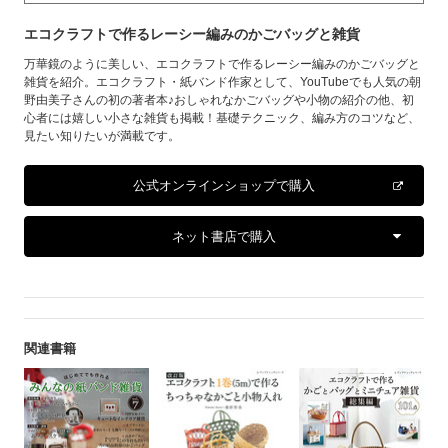
エコクラフトで作るレーシー編みのかごバッグと雑貨
万華鏡のように美しい、エコクラフトで作るレーシー編みのかごバッグと
雑貨を紹介。エコクラフト・紙バンド作家として、YouTubeでも人気の朝
野由美子さんの初の著者本♪おしゃれなかごバッグや小物の紹介の他、初
心者には嬉しい小さな雑貨も掲載！基礎テクニック、編み方のコツなど、
見たい知りたいが満載です。
公式オンラインショップで購入
ネット書店で購入
関連書籍