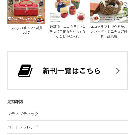
改訂版 エコクラフト1
エコクラフトで作るかご
みんなの紙バンド雑貨
巻(5m)で作るちっちゃな
とバッグとミニチュア雑
vol.7
かごと小物入れ
貨 総集編
定期雑誌
レディブティック
コットンフレンド