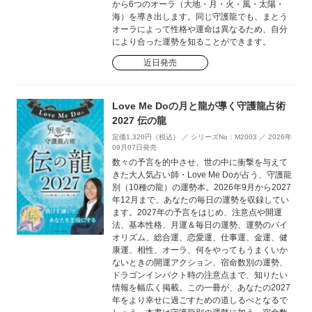
から6つのオーラ（大地・月・火・風・太陽・
海）を導き出します。同じ守護龍でも、まとう
オーラによって性格や運命は異なるため、自分
により合った運勢を知ることができます。
近日発売
Love Me Doの月と龍が導く守護龍占術
2027 伝の龍
定価1,320円（税込） ／ シリーズNo：M2003 ／ 2026年
09月07日発売
数々の予言を的中させ、世の中に衝撃を与えて
きた大人気占い師・Love Me Doが占う、守護龍
別（10種の龍）の運勢本。2026年9月から2027
年12月まで、あなたの毎日の運勢を収録してい
ます。2027年の予言をはじめ、注意点や開運
法、基本性格、月運＆毎日の運勢、運勢のバイ
オリズム、総合運、恋愛運、仕事運、金運、健
康運、相性、オーラ、何をやってもうまくいか
ないときの開運アクション、宿命数別の運勢、
ドラゴンインパクト時の注意点まで、知りたい
情報を幅広く掲載。この一冊が、あなたの2027
年をより幸せに過ごすための道しるべとなるで