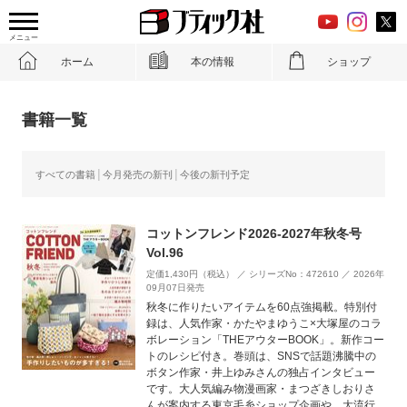
メニュー
ホーム
本の情報
ショップ
書籍一覧
すべての書籍
今月発売の新刊
今後の新刊予定
コットンフレンド2026-2027年秋冬号
Vol.96
定価1,430円（税込） ／ シリーズNo：472610 ／ 2026年
09月07日発売
秋冬に作りたいアイテムを60点強掲載。特別付
録は、人気作家・かたやまゆうこ×大塚屋のコラ
ボレーション「THEアウターBOOK」。新作コー
トのレシピ付き。巻頭は、SNSで話題沸騰中の
ボタン作家・井上ゆみさんの独占インタビュー
です。大人気編み物漫画家・まつざきしおりさ
んが案内する東京毛糸ショップ企画や、大流行