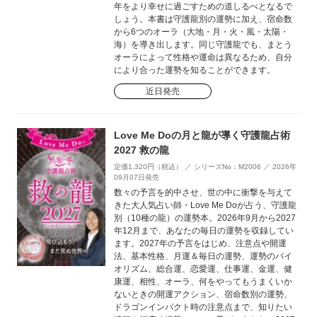
年をより幸せに過ごすための道しるべとなるで
しょう。本書は守護龍別の運勢に加え、宿命数
から6つのオーラ（大地・月・火・風・太陽・
海）を導き出します。同じ守護龍でも、まとう
オーラによって性格や運命は異なるため、自分
により合った運勢を知ることができます。
近日発売
Love Me Doの月と龍が導く守護龍占術
2027 救の龍
定価1,320円（税込） ／ シリーズNo：M2006 ／ 2026年
09月07日発売
数々の予言を的中させ、世の中に衝撃を与えて
きた大人気占い師・Love Me Doが占う、守護龍
別（10種の龍）の運勢本。2026年9月から2027
年12月まで、あなたの毎日の運勢を収録してい
ます。2027年の予言をはじめ、注意点や開運
法、基本性格、月運＆毎日の運勢、運勢のバイ
オリズム、総合運、恋愛運、仕事運、金運、健
康運、相性、オーラ、何をやってもうまくいか
ないときの開運アクション、宿命数別の運勢、
ドラゴンインパクト時の注意点まで、知りたい