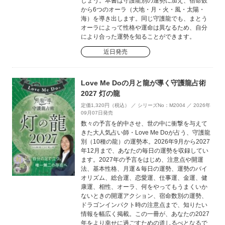
しょう。本書は守護龍別の運勢に加え、宿命数
から6つのオーラ（大地・月・火・風・太陽・
海）を導き出します。同じ守護龍でも、まとう
オーラによって性格や運命は異なるため、自分
により合った運勢を知ることができます。
近日発売
Love Me Doの月と龍が導く守護龍占術
2027 灯の龍
定価1,320円（税込） ／ シリーズNo：M2004 ／ 2026年
09月07日発売
数々の予言を的中させ、世の中に衝撃を与えて
きた大人気占い師・Love Me Doが占う、守護龍
別（10種の龍）の運勢本。2026年9月から2027
年12月まで、あなたの毎日の運勢を収録してい
ます。2027年の予言をはじめ、注意点や開運
法、基本性格、月運＆毎日の運勢、運勢のバイ
オリズム、総合運、恋愛運、仕事運、金運、健
康運、相性、オーラ、何をやってもうまくいか
ないときの開運アクション、宿命数別の運勢、
ドラゴンインパクト時の注意点まで、知りたい
情報を幅広く掲載。この一冊が、あなたの2027
年をより幸せに過ごすための道しるべとなるで