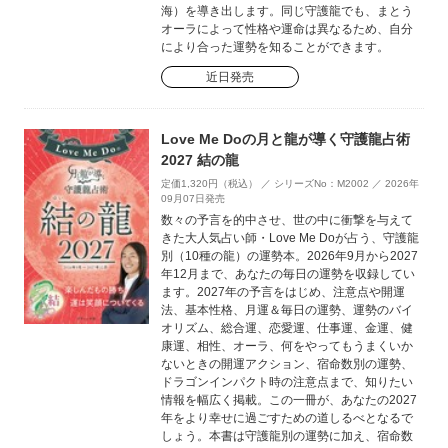
海）を導き出します。同じ守護龍でも、まとう
オーラによって性格や運命は異なるため、自分
により合った運勢を知ることができます。
近日発売
Love Me Doの月と龍が導く守護龍占術
2027 結の龍
定価1,320円（税込） ／ シリーズNo：M2002 ／ 2026年
09月07日発売
数々の予言を的中させ、世の中に衝撃を与えて
きた大人気占い師・Love Me Doが占う、守護龍
別（10種の龍）の運勢本。2026年9月から2027
年12月まで、あなたの毎日の運勢を収録してい
ます。2027年の予言をはじめ、注意点や開運
法、基本性格、月運＆毎日の運勢、運勢のバイ
オリズム、総合運、恋愛運、仕事運、金運、健
康運、相性、オーラ、何をやってもうまくいか
ないときの開運アクション、宿命数別の運勢、
ドラゴンインパクト時の注意点まで、知りたい
情報を幅広く掲載。この一冊が、あなたの2027
年をより幸せに過ごすための道しるべとなるで
しょう。本書は守護龍別の運勢に加え、宿命数