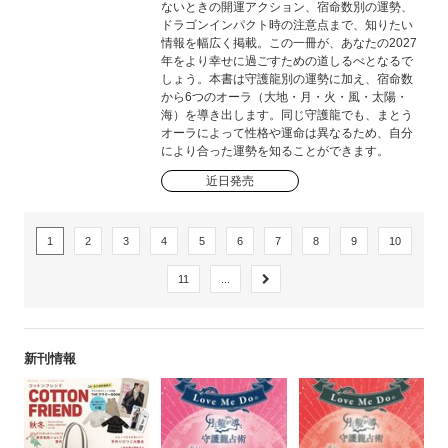
ないときの開運アクション、宿命数別の運勢、
ドラゴンインパクト時の注意点まで、知りたい
情報を幅広く掲載。この一冊が、あなたの2027
年をより幸せに過ごすための道しるべとなるで
しょう。本書は守護龍別の運勢に加え、宿命数
から6つのオーラ（大地・月・火・風・太陽・
海）を導き出します。同じ守護龍でも、まとう
オーラによって性格や運命は異なるため、自分
により合った運勢を知ることができます。
近日発売
1
2
3
4
5
6
7
8
9
10
11
...
新刊情報