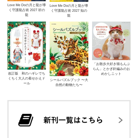
Love Me Doの月と龍が導
Love Me Doの月と龍が導
く守護龍占術 2027 祈の
く守護龍占術 2027 知の
龍
龍
「お散歩大好き猫もんぶ
らん」とかぎ針編みのお
改訂版 和のハギレでち
めかしニット
くちく大人の着せかえド
シールパズルブック 〜大
ール
自然の動物たち〜