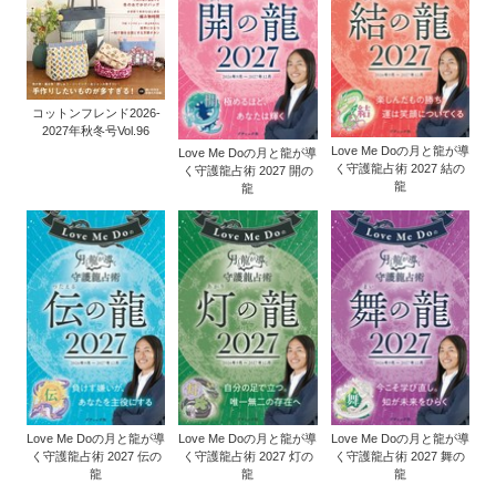
コットンフレンド2026-
2027年秋冬号Vol.96
Love Me Doの月と龍が導
Love Me Doの月と龍が導
く守護龍占術 2027 結の
く守護龍占術 2027 開の
龍
龍
Love Me Doの月と龍が導
Love Me Doの月と龍が導
Love Me Doの月と龍が導
く守護龍占術 2027 伝の
く守護龍占術 2027 灯の
く守護龍占術 2027 舞の
龍
龍
龍