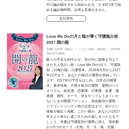
中の編み物を今から始められる「かぎ針1本で始
める編み物時間」企画も見逃せません。
近日発売
Love Me Doの月と龍が導く守護龍占術
2027 開の龍
定価1,320円（税込） ／ シリーズNo：M2001 ／ 2026年
09月07日発売
数々の予言を的中させ、世の中に衝撃を与えて
きた大人気占い師・Love Me Doが占う、守護龍
別（10種の龍）の運勢本。2026年9月から2027
年12月まで、あなたの毎日の運勢を収録してい
ます。2027年の予言をはじめ、注意点や開運
法、基本性格、月運＆毎日の運勢、運勢のバイ
オリズム、総合運、恋愛運、仕事運、金運、健
康運、相性、オーラ、何をやってもうまくいか
ないときの開運アクション、宿命数別の運勢、
ドラゴンインパクト時の注意点まで、知りたい
情報を幅広く掲載。この一冊が、あなたの2027
年をより幸せに過ごすための道しるべとなるで
しょう。本書は守護龍別の運勢に加え、宿命数
から6つのオーラ（大地・月・火・風・太陽・