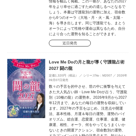
情報を幅広く掲載。この一冊が、あなたの2027
年をより幸せに過ごすための道しるべとなるで
しょう。本書は守護龍別の運勢に加え、宿命数
から6つのオーラ（大地・月・火・風・太陽・
海）を導き出します。同じ守護龍でも、まとう
オーラによって性格や運命は異なるため、自分
により合った運勢を知ることができます。
近日発売
Love Me Doの月と龍が導く守護龍占術
2027 闘の龍
定価1,320円（税込） ／ シリーズNo：M2007 ／ 2026年
09月07日発売
数々の予言を的中させ、世の中に衝撃を与えて
きた大人気占い師・Love Me Doが占う、守護龍
別（10種の龍）の運勢本。2026年9月から2027
年12月まで、あなたの毎日の運勢を収録してい
ます。2027年の予言をはじめ、注意点や開運
法、基本性格、月運＆毎日の運勢、運勢のバイ
オリズム、総合運、恋愛運、仕事運、金運、健
康運、相性、オーラ、何をやってもうまくいか
ないときの開運アクション、宿命数別の運勢、
ドラゴンインパクト時の注意点まで、知りたい