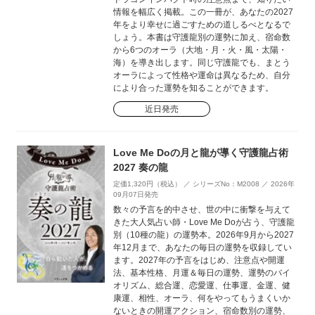
情報を幅広く掲載。この一冊が、あなたの2027
年をより幸せに過ごすための道しるべとなるで
しょう。本書は守護龍別の運勢に加え、宿命数
から6つのオーラ（大地・月・火・風・太陽・
海）を導き出します。同じ守護龍でも、まとう
オーラによって性格や運命は異なるため、自分
により合った運勢を知ることができます。
近日発売
Love Me Doの月と龍が導く守護龍占術
2027 奏の龍
定価1,320円（税込） ／ シリーズNo：M2008 ／ 2026年
09月07日発売
数々の予言を的中させ、世の中に衝撃を与えて
きた大人気占い師・Love Me Doが占う、守護龍
別（10種の龍）の運勢本。2026年9月から2027
年12月まで、あなたの毎日の運勢を収録してい
ます。2027年の予言をはじめ、注意点や開運
法、基本性格、月運＆毎日の運勢、運勢のバイ
オリズム、総合運、恋愛運、仕事運、金運、健
康運、相性、オーラ、何をやってもうまくいか
ないときの開運アクション、宿命数別の運勢、