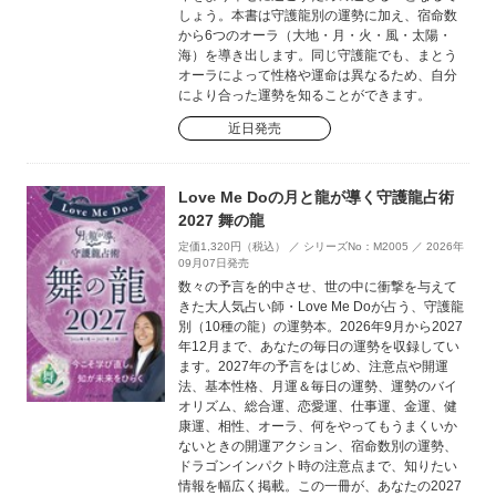
しょう。本書は守護龍別の運勢に加え、宿命数
から6つのオーラ（大地・月・火・風・太陽・
海）を導き出します。同じ守護龍でも、まとう
オーラによって性格や運命は異なるため、自分
により合った運勢を知ることができます。
近日発売
Love Me Doの月と龍が導く守護龍占術
2027 舞の龍
定価1,320円（税込） ／ シリーズNo：M2005 ／ 2026年
09月07日発売
数々の予言を的中させ、世の中に衝撃を与えて
きた大人気占い師・Love Me Doが占う、守護龍
別（10種の龍）の運勢本。2026年9月から2027
年12月まで、あなたの毎日の運勢を収録してい
ます。2027年の予言をはじめ、注意点や開運
法、基本性格、月運＆毎日の運勢、運勢のバイ
オリズム、総合運、恋愛運、仕事運、金運、健
康運、相性、オーラ、何をやってもうまくいか
ないときの開運アクション、宿命数別の運勢、
ドラゴンインパクト時の注意点まで、知りたい
情報を幅広く掲載。この一冊が、あなたの2027