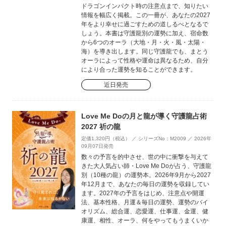
ドラゴンインパクト時の注意点まで、知りたい
情報を幅広く掲載。この一冊が、あなたの2027
年をより幸せに過ごすための道しるべとなるで
しょう。本書は守護龍別の運勢に加え、宿命数
から6つのオーラ（大地・月・火・風・太陽・
海）を導き出します。同じ守護龍でも、まとう
オーラによって性格や運命は異なるため、自分
により合った運勢を知ることができます。
近日発売
Love Me Doの月と龍が導く守護龍占術
2027 祈の龍
定価1,320円（税込） ／ シリーズNo：M2009 ／ 2026年
09月07日発売
数々の予言を的中させ、世の中に衝撃を与えて
きた大人気占い師・Love Me Doが占う、守護龍
別（10種の龍）の運勢本。2026年9月から2027
年12月まで、あなたの毎日の運勢を収録してい
ます。2027年の予言をはじめ、注意点や開運
法、基本性格、月運＆毎日の運勢、運勢のバイ
オリズム、総合運、恋愛運、仕事運、金運、健
康運、相性、オーラ、何をやってもうまくいか