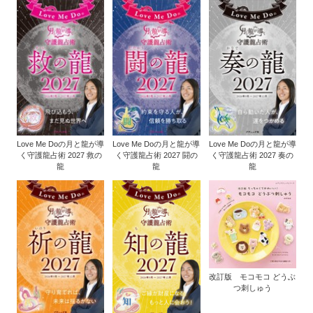
Love Me Doの月と龍が導
Love Me Doの月と龍が導
Love Me Doの月と龍が導
く守護龍占術 2027 救の
く守護龍占術 2027 闘の
く守護龍占術 2027 奏の
龍
龍
龍
改訂版 モコモコ どうぶ
つ刺しゅう