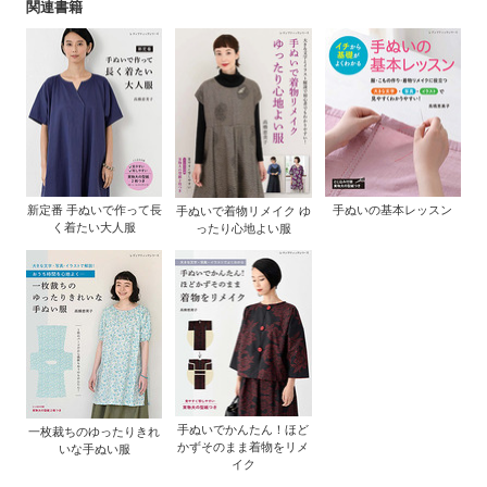
関連書籍
新定番 手ぬいで作って長
手ぬいの基本レッスン
手ぬいで着物リメイク ゆ
く着たい大人服
ったり心地よい服
手ぬいでかんたん！ほど
一枚裁ちのゆったりきれ
かずそのまま着物をリメ
いな手ぬい服
イク