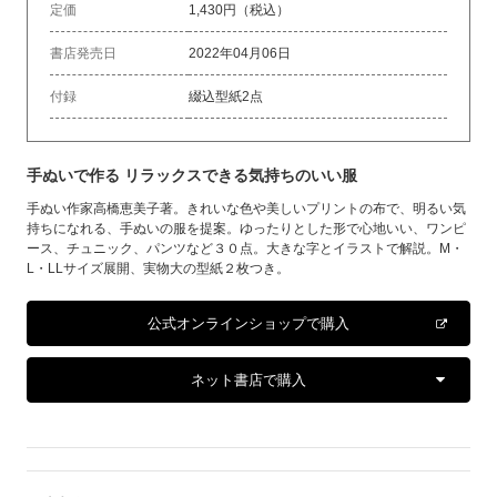
定価
1,430円（税込）
書店発売日
2022年04月06日
付録
綴込型紙2点
手ぬいで作る リラックスできる気持ちのいい服
手ぬい作家高橋恵美子著。きれいな色や美しいプリントの布で、明るい気
持ちになれる、手ぬいの服を提案。ゆったりとした形で心地いい、ワンピ
ース、チュニック、パンツなど３０点。大きな字とイラストで解説。M・
L・LLサイズ展開、実物大の型紙２枚つき。
公式オンラインショップで購入
ネット書店で購入