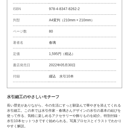
ISBN
978-4-8347-8262-2
判型
A4変判（210mm × 210mm）
ページ数
80
著者名
春璃
定価
1,595円（税込）
書店発売日
2022年05月30日
付録
綴込 水引10本
水引細工のやさしいモチーフ
長い歴史がありながら、今の生活にすっと馴染んで華やぎを添えてくれる
水引細工。この本では水引作家・春璃さんデザインの水引の基本の結びを
使って作る、気軽に楽しめるアクセサリーや飾りものを紹介。特別付録・
水引10本セットつきですぐ始められる。写真プロセスとイラストでわかり
やすく解説。