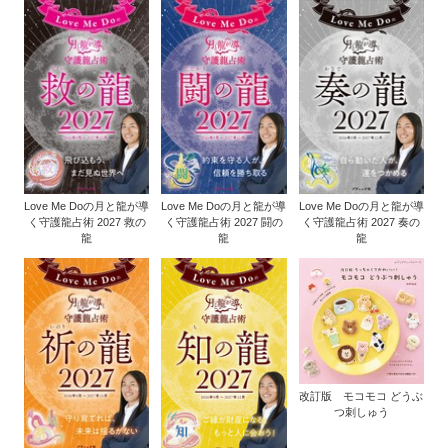
Love Me Doの月と龍が導
Love Me Doの月と龍が導
Love Me Doの月と龍が導
く守護龍占術 2027 救の
く守護龍占術 2027 闘の
く守護龍占術 2027 奏の
龍
龍
龍
改訂版 モコモコ どうぶ
つ刺しゅう