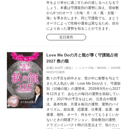
年をより幸せに過ごすための道しるべとなるで
しょう。本書は守護龍別の運勢に加え、宿命数
から6つのオーラ（大地・月・火・風・太陽・
海）を導き出します。同じ守護龍でも、まとう
オーラによって性格や運命は異なるため、自分
により合った運勢を知ることができます。
近日発売
Love Me Doの月と龍が導く守護龍占術
2027 救の龍
定価1,320円（税込） ／ シリーズNo：M2006 ／ 2026年
09月07日発売
数々の予言を的中させ、世の中に衝撃を与えて
きた大人気占い師・Love Me Doが占う、守護龍
別（10種の龍）の運勢本。2026年9月から2027
年12月まで、あなたの毎日の運勢を収録してい
ます。2027年の予言をはじめ、注意点や開運
法、基本性格、月運＆毎日の運勢、運勢のバイ
オリズム、総合運、恋愛運、仕事運、金運、健
康運、相性、オーラ、何をやってもうまくいか
ないときの開運アクション、宿命数別の運勢、
ドラゴンインパクト時の注意点まで、知りたい