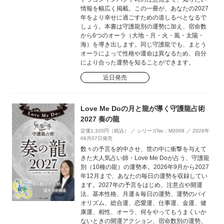
情報を幅広く掲載。この一冊が、あなたの2027
年をより幸せに過ごすための道しるべとなるで
しょう。本書は守護龍別の運勢に加え、宿命数
から6つのオーラ（大地・月・火・風・太陽・
海）を導き出します。同じ守護龍でも、まとう
オーラによって性格や運命は異なるため、自分
により合った運勢を知ることができます。
近日発売
Love Me Doの月と龍が導く守護龍占術
2027 奏の龍
定価1,320円（税込） ／ シリーズNo：M2008 ／ 2026年
09月07日発売
数々の予言を的中させ、世の中に衝撃を与えて
きた大人気占い師・Love Me Doが占う、守護龍
別（10種の龍）の運勢本。2026年9月から2027
年12月まで、あなたの毎日の運勢を収録してい
ます。2027年の予言をはじめ、注意点や開運
法、基本性格、月運＆毎日の運勢、運勢のバイ
オリズム、総合運、恋愛運、仕事運、金運、健
康運、相性、オーラ、何をやってもうまくいか
ないときの開運アクション、宿命数別の運勢、