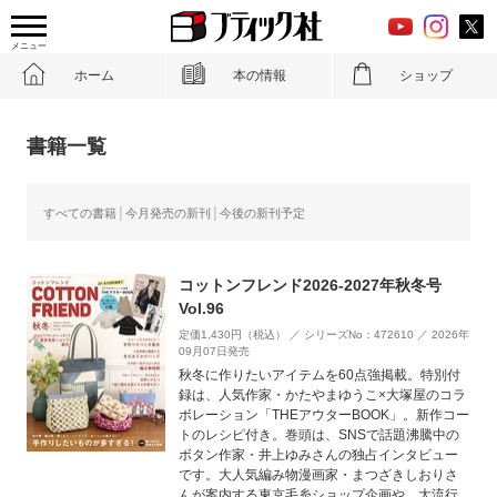
メニュー
ホーム
本の情報
ショップ
書籍一覧
すべての書籍
今月発売の新刊
今後の新刊予定
コットンフレンド2026-2027年秋冬号
Vol.96
定価1,430円（税込） ／ シリーズNo：472610 ／ 2026年
09月07日発売
秋冬に作りたいアイテムを60点強掲載。特別付
録は、人気作家・かたやまゆうこ×大塚屋のコラ
ボレーション「THEアウターBOOK」。新作コー
トのレシピ付き。巻頭は、SNSで話題沸騰中の
ボタン作家・井上ゆみさんの独占インタビュー
です。大人気編み物漫画家・まつざきしおりさ
んが案内する東京毛糸ショップ企画や、大流行