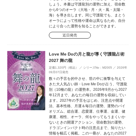
しょう。本書は守護龍別の運勢に加え、宿命数
から6つのオーラ（大地・月・火・風・太陽・
海）を導き出します。同じ守護龍でも、まとう
オーラによって性格や運命は異なるため、自分
により合った運勢を知ることができます。
近日発売
Love Me Doの月と龍が導く守護龍占術
2027 舞の龍
定価1,320円（税込） ／ シリーズNo：M2005 ／ 2026年
09月07日発売
数々の予言を的中させ、世の中に衝撃を与えて
きた大人気占い師・Love Me Doが占う、守護龍
別（10種の龍）の運勢本。2026年9月から2027
年12月まで、あなたの毎日の運勢を収録してい
ます。2027年の予言をはじめ、注意点や開運
法、基本性格、月運＆毎日の運勢、運勢のバイ
オリズム、総合運、恋愛運、仕事運、金運、健
康運、相性、オーラ、何をやってもうまくいか
ないときの開運アクション、宿命数別の運勢、
ドラゴンインパクト時の注意点まで、知りたい
情報を幅広く掲載。この一冊が、あなたの2027