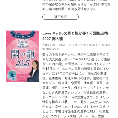
中の編み物を今から始められる「かぎ針1本で始
める編み物時間」企画も見逃せません。
近日発売
Love Me Doの月と龍が導く守護龍占術
2027 開の龍
定価1,320円（税込） ／ シリーズNo：M2001 ／ 2026年
09月07日発売
数々の予言を的中させ、世の中に衝撃を与えて
きた大人気占い師・Love Me Doが占う、守護龍
別（10種の龍）の運勢本。2026年9月から2027
年12月まで、あなたの毎日の運勢を収録してい
ます。2027年の予言をはじめ、注意点や開運
法、基本性格、月運＆毎日の運勢、運勢のバイ
オリズム、総合運、恋愛運、仕事運、金運、健
康運、相性、オーラ、何をやってもうまくいか
ないときの開運アクション、宿命数別の運勢、
ドラゴンインパクト時の注意点まで、知りたい
情報を幅広く掲載。この一冊が、あなたの2027
年をより幸せに過ごすための道しるべとなるで
しょう。本書は守護龍別の運勢に加え、宿命数
から6つのオーラ（大地・月・火・風・太陽・