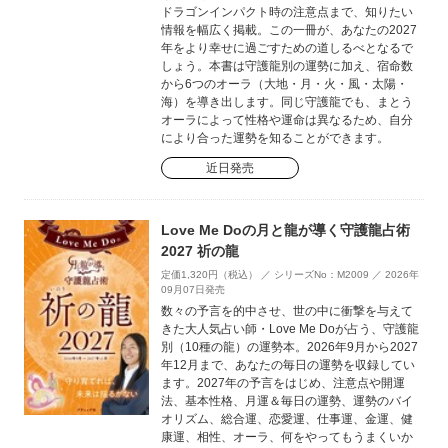
ドラゴンインパクト時の注意点まで、知りたい
情報を幅広く掲載。この一冊が、あなたの2027
年をより幸せに過ごすための道しるべとなるで
しょう。本書は守護龍別の運勢に加え、宿命数
から6つのオーラ（大地・月・火・風・太陽・
海）を導き出します。同じ守護龍でも、まとう
オーラによって性格や運命は異なるため、自分
により合った運勢を知ることができます。
近日発売
Love Me Doの月と龍が導く守護龍占術
2027 祈の龍
定価1,320円（税込） ／ シリーズNo：M2009 ／ 2026年
09月07日発売
数々の予言を的中させ、世の中に衝撃を与えて
きた大人気占い師・Love Me Doが占う、守護龍
別（10種の龍）の運勢本。2026年9月から2027
年12月まで、あなたの毎日の運勢を収録してい
ます。2027年の予言をはじめ、注意点や開運
法、基本性格、月運＆毎日の運勢、運勢のバイ
オリズム、総合運、恋愛運、仕事運、金運、健
康運、相性、オーラ、何をやってもうまくいか