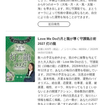
しょう。本書は守護龍別の運勢に加え、宿命数
から6つのオーラ（大地・月・火・風・太陽・
海）を導き出します。同じ守護龍でも、まとう
オーラによって性格や運命は異なるため、自分
により合った運勢を知ることができます。
近日発売
Love Me Doの月と龍が導く守護龍占術
2027 灯の龍
定価1,320円（税込） ／ シリーズNo：M2004 ／ 2026年
09月07日発売
数々の予言を的中させ、世の中に衝撃を与えて
きた大人気占い師・Love Me Doが占う、守護龍
別（10種の龍）の運勢本。2026年9月から2027
年12月まで、あなたの毎日の運勢を収録してい
ます。2027年の予言をはじめ、注意点や開運
法、基本性格、月運＆毎日の運勢、運勢のバイ
オリズム、総合運、恋愛運、仕事運、金運、健
康運、相性、オーラ、何をやってもうまくいか
ないときの開運アクション、宿命数別の運勢、
ドラゴンインパクト時の注意点まで、知りたい
情報を幅広く掲載。この一冊が、あなたの2027
年をより幸せに過ごすための道しるべとなるで