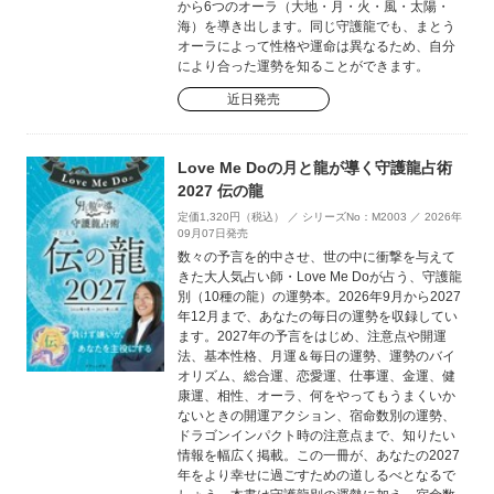
から6つのオーラ（大地・月・火・風・太陽・
海）を導き出します。同じ守護龍でも、まとう
オーラによって性格や運命は異なるため、自分
により合った運勢を知ることができます。
近日発売
Love Me Doの月と龍が導く守護龍占術
2027 伝の龍
定価1,320円（税込） ／ シリーズNo：M2003 ／ 2026年
09月07日発売
数々の予言を的中させ、世の中に衝撃を与えて
きた大人気占い師・Love Me Doが占う、守護龍
別（10種の龍）の運勢本。2026年9月から2027
年12月まで、あなたの毎日の運勢を収録してい
ます。2027年の予言をはじめ、注意点や開運
法、基本性格、月運＆毎日の運勢、運勢のバイ
オリズム、総合運、恋愛運、仕事運、金運、健
康運、相性、オーラ、何をやってもうまくいか
ないときの開運アクション、宿命数別の運勢、
ドラゴンインパクト時の注意点まで、知りたい
情報を幅広く掲載。この一冊が、あなたの2027
年をより幸せに過ごすための道しるべとなるで