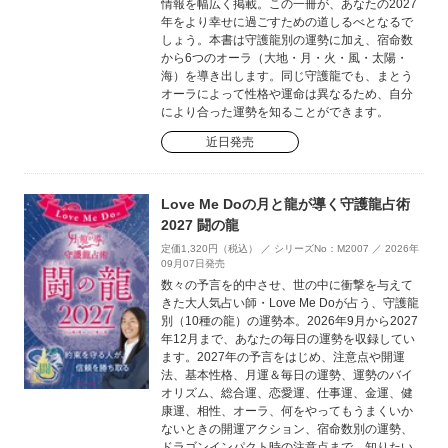
情報を幅広く掲載。この一冊が、あなたの2027
年をより幸せに過ごすための道しるべとなるで
しょう。本書は守護龍別の運勢に加え、宿命数
から6つのオーラ（大地・月・火・風・太陽・
海）を導き出します。同じ守護龍でも、まとう
オーラによって性格や運命は異なるため、自分
により合った運勢を知ることができます。
近日発売
Love Me Doの月と龍が導く守護龍占術
2027 闘の龍
定価1,320円（税込） ／ シリーズNo：M2007 ／ 2026年
09月07日発売
数々の予言を的中させ、世の中に衝撃を与えて
きた大人気占い師・Love Me Doが占う、守護龍
別（10種の龍）の運勢本。2026年9月から2027
年12月まで、あなたの毎日の運勢を収録してい
ます。2027年の予言をはじめ、注意点や開運
法、基本性格、月運＆毎日の運勢、運勢のバイ
オリズム、総合運、恋愛運、仕事運、金運、健
康運、相性、オーラ、何をやってもうまくいか
ないときの開運アクション、宿命数別の運勢、
ドラゴンインパクト時の注意点まで、知りたい