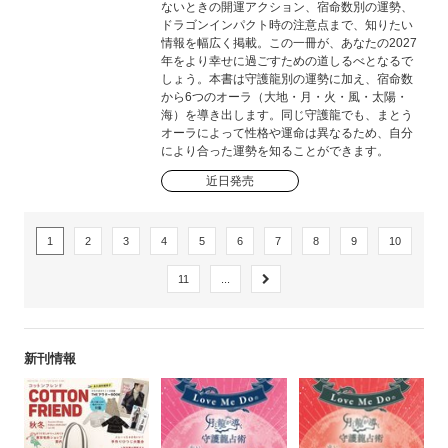
ないときの開運アクション、宿命数別の運勢、
ドラゴンインパクト時の注意点まで、知りたい
情報を幅広く掲載。この一冊が、あなたの2027
年をより幸せに過ごすための道しるべとなるで
しょう。本書は守護龍別の運勢に加え、宿命数
から6つのオーラ（大地・月・火・風・太陽・
海）を導き出します。同じ守護龍でも、まとう
オーラによって性格や運命は異なるため、自分
により合った運勢を知ることができます。
近日発売
1
2
3
4
5
6
7
8
9
10
11
...
新刊情報