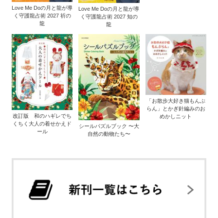
Love Me Doの月と龍が導
Love Me Doの月と龍が導
く守護龍占術 2027 祈の
く守護龍占術 2027 知の
龍
龍
「お散歩大好き猫もんぶ
らん」とかぎ針編みのお
改訂版 和のハギレでち
めかしニット
くちく大人の着せかえド
シールパズルブック 〜大
ール
自然の動物たち〜