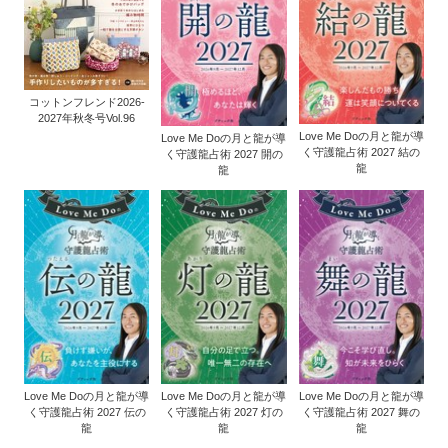
コットンフレンド2026-
2027年秋冬号Vol.96
Love Me Doの月と龍が導
Love Me Doの月と龍が導
く守護龍占術 2027 結の
く守護龍占術 2027 開の
龍
龍
Love Me Doの月と龍が導
Love Me Doの月と龍が導
Love Me Doの月と龍が導
く守護龍占術 2027 伝の
く守護龍占術 2027 灯の
く守護龍占術 2027 舞の
龍
龍
龍