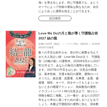
海）を導き出します。同じ守護龍でも、まとう
オーラによって性格や運命は異なるため、自分
により合った運勢を知ることができます。
近日発売
Love Me Doの月と龍が導く守護龍占術
2027 結の龍
定価1,320円（税込） ／ シリーズNo：M2002 ／ 2026年
09月07日発売
数々の予言を的中させ、世の中に衝撃を与えて
きた大人気占い師・Love Me Doが占う、守護龍
別（10種の龍）の運勢本。2026年9月から2027
年12月まで、あなたの毎日の運勢を収録してい
ます。2027年の予言をはじめ、注意点や開運
法、基本性格、月運＆毎日の運勢、運勢のバイ
オリズム、総合運、恋愛運、仕事運、金運、健
康運、相性、オーラ、何をやってもうまくいか
ないときの開運アクション、宿命数別の運勢、
ドラゴンインパクト時の注意点まで、知りたい
情報を幅広く掲載。この一冊が、あなたの2027
年をより幸せに過ごすための道しるべとなるで
しょう。本書は守護龍別の運勢に加え、宿命数