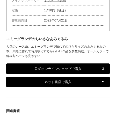
タイアップメーカー
オリムパス製絲
定価
1,430円（税込）
書店発売日
2022年07月21日
エミーグランデのちいさなあみぐるみ
人気のレース糸、エミーグランデで編むてのひらサイズのあみぐるみの
本。気軽に作れて写真映えするかわいい作品を多数掲載。オールカラーで
編み方ページも見やすい。
公式オンラインショップで購入
ネット書店で購入
関連書籍