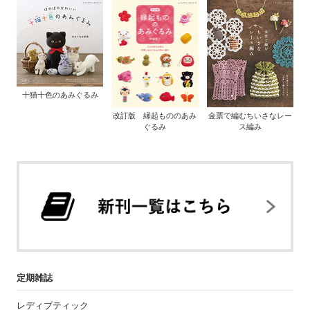
十猫十色のあみぐるみ
改訂版 縁起もののあみ
金票で編むちいさなレー
ぐるみ
ス編み
定期雑誌
レディブティック