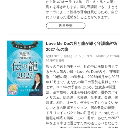
から6つのオーラ（大地・月・火・風・太陽・
海）を導き出します。同じ守護龍でも、まとう
オーラによって性格や運命は異なるため、自分
により合った運勢を知ることができます。
近日発売
Love Me Doの月と龍が導く守護龍占術
2027 伝の龍
定価1,320円（税込） ／ シリーズNo：M2003 ／ 2026年
09月07日発売
数々の予言を的中させ、世の中に衝撃を与えて
きた大人気占い師・Love Me Doが占う、守護龍
別（10種の龍）の運勢本。2026年9月から2027
年12月まで、あなたの毎日の運勢を収録してい
ます。2027年の予言をはじめ、注意点や開運
法、基本性格、月運＆毎日の運勢、運勢のバイ
オリズム、総合運、恋愛運、仕事運、金運、健
康運、相性、オーラ、何をやってもうまくいか
ないときの開運アクション、宿命数別の運勢、
ドラゴンインパクト時の注意点まで、知りたい
情報を幅広く掲載。この一冊が、あなたの2027
年をより幸せに過ごすための道しるべとなるで