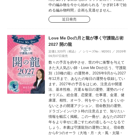
中の編み物を今から始められる「かぎ針1本で始
める編み物時間」企画も見逃せません。
近日発売
Love Me Doの月と龍が導く守護龍占術
2027 開の龍
定価1,320円（税込） ／ シリーズNo：M2001 ／ 2026年
09月07日発売
数々の予言を的中させ、世の中に衝撃を与えて
きた大人気占い師・Love Me Doが占う、守護龍
別（10種の龍）の運勢本。2026年9月から2027
年12月まで、あなたの毎日の運勢を収録してい
ます。2027年の予言をはじめ、注意点や開運
法、基本性格、月運＆毎日の運勢、運勢のバイ
オリズム、総合運、恋愛運、仕事運、金運、健
康運、相性、オーラ、何をやってもうまくいか
ないときの開運アクション、宿命数別の運勢、
ドラゴンインパクト時の注意点まで、知りたい
情報を幅広く掲載。この一冊が、あなたの2027
年をより幸せに過ごすための道しるべとなるで
しょう。本書は守護龍別の運勢に加え、宿命数
から6つのオーラ（大地・月・火・風・太陽・