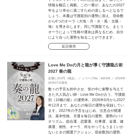
情報を幅広く掲載。この一冊が、あなたの2027
年をより幸せに過ごすための道しるべとなるで
しょう。本書は守護龍別の運勢に加え、宿命数
から6つのオーラ（大地・月・火・風・太陽・
海）を導き出します。同じ守護龍でも、まとう
オーラによって性格や運命は異なるため、自分
により合った運勢を知ることができます。
近日発売
Love Me Doの月と龍が導く守護龍占術
2027 奏の龍
定価1,320円（税込） ／ シリーズNo：M2008 ／ 2026年
09月07日発売
数々の予言を的中させ、世の中に衝撃を与えて
きた大人気占い師・Love Me Doが占う、守護龍
別（10種の龍）の運勢本。2026年9月から2027
年12月まで、あなたの毎日の運勢を収録してい
ます。2027年の予言をはじめ、注意点や開運
法、基本性格、月運＆毎日の運勢、運勢のバイ
オリズム、総合運、恋愛運、仕事運、金運、健
康運、相性、オーラ、何をやってもうまくいか
ないときの開運アクション、宿命数別の運勢、