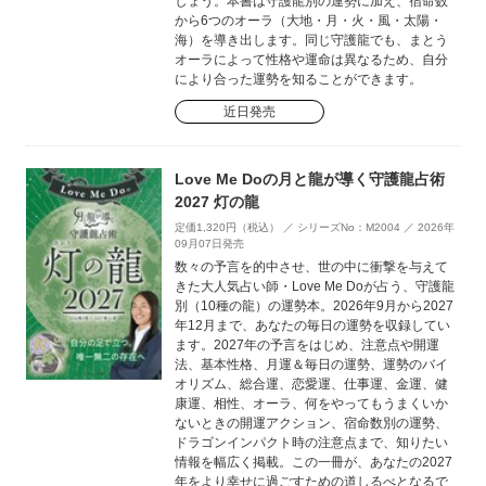
しょう。本書は守護龍別の運勢に加え、宿命数
から6つのオーラ（大地・月・火・風・太陽・
海）を導き出します。同じ守護龍でも、まとう
オーラによって性格や運命は異なるため、自分
により合った運勢を知ることができます。
近日発売
Love Me Doの月と龍が導く守護龍占術
2027 灯の龍
定価1,320円（税込） ／ シリーズNo：M2004 ／ 2026年
09月07日発売
数々の予言を的中させ、世の中に衝撃を与えて
きた大人気占い師・Love Me Doが占う、守護龍
別（10種の龍）の運勢本。2026年9月から2027
年12月まで、あなたの毎日の運勢を収録してい
ます。2027年の予言をはじめ、注意点や開運
法、基本性格、月運＆毎日の運勢、運勢のバイ
オリズム、総合運、恋愛運、仕事運、金運、健
康運、相性、オーラ、何をやってもうまくいか
ないときの開運アクション、宿命数別の運勢、
ドラゴンインパクト時の注意点まで、知りたい
情報を幅広く掲載。この一冊が、あなたの2027
年をより幸せに過ごすための道しるべとなるで