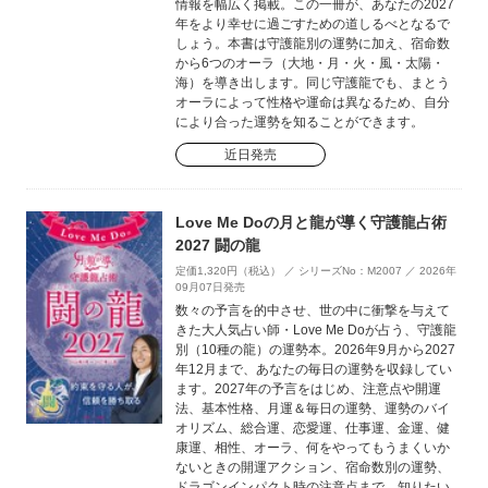
情報を幅広く掲載。この一冊が、あなたの2027
年をより幸せに過ごすための道しるべとなるで
しょう。本書は守護龍別の運勢に加え、宿命数
から6つのオーラ（大地・月・火・風・太陽・
海）を導き出します。同じ守護龍でも、まとう
オーラによって性格や運命は異なるため、自分
により合った運勢を知ることができます。
近日発売
Love Me Doの月と龍が導く守護龍占術
2027 闘の龍
定価1,320円（税込） ／ シリーズNo：M2007 ／ 2026年
09月07日発売
数々の予言を的中させ、世の中に衝撃を与えて
きた大人気占い師・Love Me Doが占う、守護龍
別（10種の龍）の運勢本。2026年9月から2027
年12月まで、あなたの毎日の運勢を収録してい
ます。2027年の予言をはじめ、注意点や開運
法、基本性格、月運＆毎日の運勢、運勢のバイ
オリズム、総合運、恋愛運、仕事運、金運、健
康運、相性、オーラ、何をやってもうまくいか
ないときの開運アクション、宿命数別の運勢、
ドラゴンインパクト時の注意点まで、知りたい