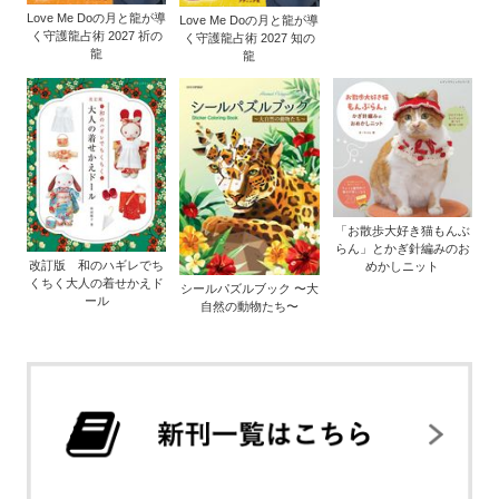
Love Me Doの月と龍が導
Love Me Doの月と龍が導
く守護龍占術 2027 祈の
く守護龍占術 2027 知の
龍
龍
「お散歩大好き猫もんぶ
らん」とかぎ針編みのお
改訂版 和のハギレでち
めかしニット
くちく大人の着せかえド
シールパズルブック 〜大
ール
自然の動物たち〜