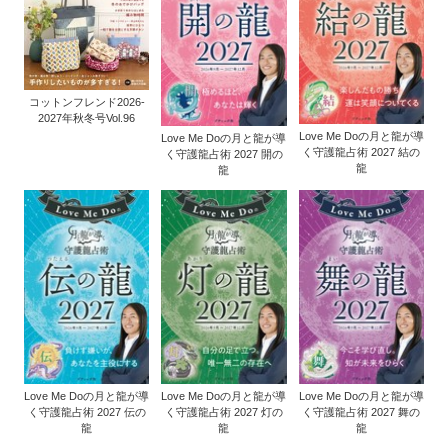
コットンフレンド2026-
2027年秋冬号Vol.96
Love Me Doの月と龍が導
Love Me Doの月と龍が導
く守護龍占術 2027 結の
く守護龍占術 2027 開の
龍
龍
Love Me Doの月と龍が導
Love Me Doの月と龍が導
Love Me Doの月と龍が導
く守護龍占術 2027 伝の
く守護龍占術 2027 灯の
く守護龍占術 2027 舞の
龍
龍
龍