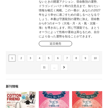
ないときの開運アクション、宿命数別の運勢、
ドラゴンインパクト時の注意点まで、知りたい
情報を幅広く掲載。この一冊が、あなたの2027
年をより幸せに過ごすための道しるべとなるで
しょう。本書は守護龍別の運勢に加え、宿命数
から6つのオーラ（大地・月・火・風・太陽・
海）を導き出します。同じ守護龍でも、まとう
オーラによって性格や運命は異なるため、自分
により合った運勢を知ることができます。
近日発売
1
2
3
4
5
6
7
8
9
10
11
...
新刊情報