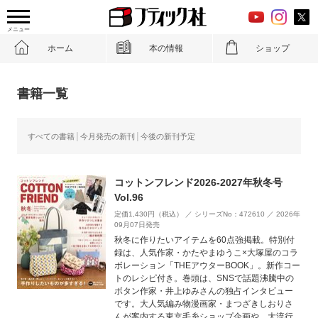
メニュー
ホーム
本の情報
ショップ
書籍一覧
すべての書籍
今月発売の新刊
今後の新刊予定
コットンフレンド2026-2027年秋冬号
Vol.96
定価1,430円（税込） ／ シリーズNo：472610 ／ 2026年
09月07日発売
秋冬に作りたいアイテムを60点強掲載。特別付
録は、人気作家・かたやまゆうこ×大塚屋のコラ
ボレーション「THEアウターBOOK」。新作コー
トのレシピ付き。巻頭は、SNSで話題沸騰中の
ボタン作家・井上ゆみさんの独占インタビュー
です。大人気編み物漫画家・まつざきしおりさ
んが案内する東京毛糸ショップ企画や、大流行