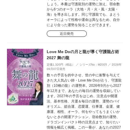
しょう。本書は守護龍別の運勢に加え、宿命数
から6つのオーラ（大地・月・火・風・太陽・
海）を導き出します。同じ守護龍でも、まとう
オーラによって性格や運命は異なるため、自分
により合った運勢を知ることができます。
近日発売
Love Me Doの月と龍が導く守護龍占術
2027 舞の龍
定価1,320円（税込） ／ シリーズNo：M2005 ／ 2026年
09月07日発売
数々の予言を的中させ、世の中に衝撃を与えて
きた大人気占い師・Love Me Doが占う、守護龍
別（10種の龍）の運勢本。2026年9月から2027
年12月まで、あなたの毎日の運勢を収録してい
ます。2027年の予言をはじめ、注意点や開運
法、基本性格、月運＆毎日の運勢、運勢のバイ
オリズム、総合運、恋愛運、仕事運、金運、健
康運、相性、オーラ、何をやってもうまくいか
ないときの開運アクション、宿命数別の運勢、
ドラゴンインパクト時の注意点まで、知りたい
情報を幅広く掲載。この一冊が、あなたの2027