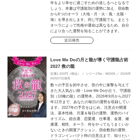
年をより幸せに過ごすための道しるべとなるで
しょう。本書は守護龍別の運勢に加え、宿命数
から6つのオーラ（大地・月・火・風・太陽・
海）を導き出します。同じ守護龍でも、まとう
オーラによって性格や運命は異なるため、自分
により合った運勢を知ることができます。
近日発売
Love Me Doの月と龍が導く守護龍占術
2027 救の龍
定価1,320円（税込） ／ シリーズNo：M2006 ／ 2026年
09月07日発売
数々の予言を的中させ、世の中に衝撃を与えて
きた大人気占い師・Love Me Doが占う、守護龍
別（10種の龍）の運勢本。2026年9月から2027
年12月まで、あなたの毎日の運勢を収録してい
ます。2027年の予言をはじめ、注意点や開運
法、基本性格、月運＆毎日の運勢、運勢のバイ
オリズム、総合運、恋愛運、仕事運、金運、健
康運、相性、オーラ、何をやってもうまくいか
ないときの開運アクション、宿命数別の運勢、
ドラゴンインパクト時の注意点まで、知りたい