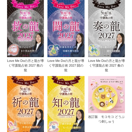
Love Me Doの月と龍が導
Love Me Doの月と龍が導
Love Me Doの月と龍が導
く守護龍占術 2027 救の
く守護龍占術 2027 闘の
く守護龍占術 2027 奏の
龍
龍
龍
改訂版 モコモコ どうぶ
つ刺しゅう