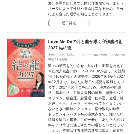
海）を導き出します。同じ守護龍でも、まとう
オーラによって性格や運命は異なるため、自分
により合った運勢を知ることができます。
近日発売
Love Me Doの月と龍が導く守護龍占術
2027 結の龍
定価1,320円（税込） ／ シリーズNo：M2002 ／ 2026年
09月07日発売
数々の予言を的中させ、世の中に衝撃を与えて
きた大人気占い師・Love Me Doが占う、守護龍
別（10種の龍）の運勢本。2026年9月から2027
年12月まで、あなたの毎日の運勢を収録してい
ます。2027年の予言をはじめ、注意点や開運
法、基本性格、月運＆毎日の運勢、運勢のバイ
オリズム、総合運、恋愛運、仕事運、金運、健
康運、相性、オーラ、何をやってもうまくいか
ないときの開運アクション、宿命数別の運勢、
ドラゴンインパクト時の注意点まで、知りたい
情報を幅広く掲載。この一冊が、あなたの2027
年をより幸せに過ごすための道しるべとなるで
しょう。本書は守護龍別の運勢に加え、宿命数