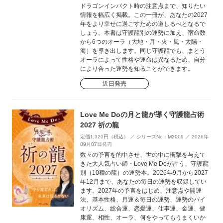
ドラゴンインパクト時の注意点まで、知りたい
情報を幅広く掲載。この一冊が、あなたの2027
年をより幸せに過ごすための道しるべとなるで
しょう。本書は守護龍別の運勢に加え、宿命数
から6つのオーラ（大地・月・火・風・太陽・
海）を導き出します。同じ守護龍でも、まとう
オーラによって性格や運命は異なるため、自分
により合った運勢を知ることができます。
近日発売
Love Me Doの月と龍が導く守護龍占術
2027 祈の龍
定価1,320円（税込） ／ シリーズNo：M2009 ／ 2026年
09月07日発売
数々の予言を的中させ、世の中に衝撃を与えて
きた大人気占い師・Love Me Doが占う、守護龍
別（10種の龍）の運勢本。2026年9月から2027
年12月まで、あなたの毎日の運勢を収録してい
ます。2027年の予言をはじめ、注意点や開運
法、基本性格、月運＆毎日の運勢、運勢のバイ
オリズム、総合運、恋愛運、仕事運、金運、健
康運、相性、オーラ、何をやってもうまくいか