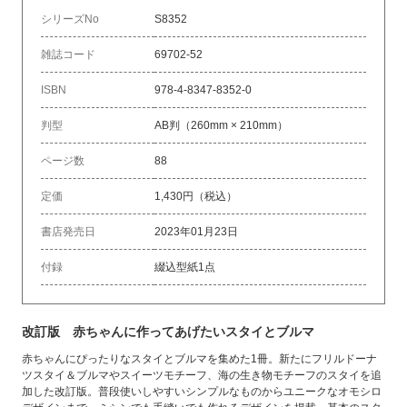
シリーズNo
S8352
雑誌コード
69702-52
ISBN
978-4-8347-8352-0
判型
AB判（260mm × 210mm）
ページ数
88
定価
1,430円（税込）
書店発売日
2023年01月23日
付録
綴込型紙1点
改訂版 赤ちゃんに作ってあげたいスタイとブルマ
赤ちゃんにぴったりなスタイとブルマを集めた1冊。新たにフリルドーナ
ツスタイ＆ブルマやスイーツモチーフ、海の生き物モチーフのスタイを追
加した改訂版。普段使いしやすいシンプルなものからユニークなオモシロ