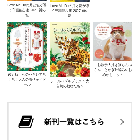
Love Me Doの月と龍が導
Love Me Doの月と龍が導
く守護龍占術 2027 祈の
く守護龍占術 2027 知の
龍
龍
「お散歩大好き猫もんぶ
らん」とかぎ針編みのお
改訂版 和のハギレでち
めかしニット
くちく大人の着せかえド
シールパズルブック 〜大
ール
自然の動物たち〜