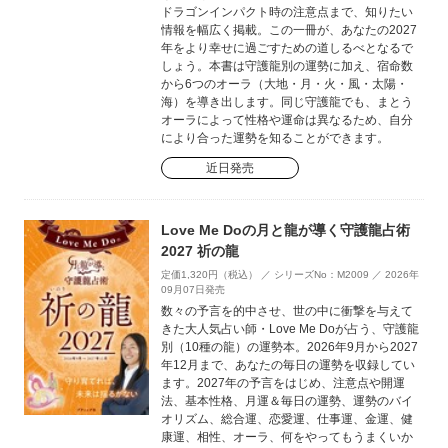
ドラゴンインパクト時の注意点まで、知りたい
情報を幅広く掲載。この一冊が、あなたの2027
年をより幸せに過ごすための道しるべとなるで
しょう。本書は守護龍別の運勢に加え、宿命数
から6つのオーラ（大地・月・火・風・太陽・
海）を導き出します。同じ守護龍でも、まとう
オーラによって性格や運命は異なるため、自分
により合った運勢を知ることができます。
近日発売
Love Me Doの月と龍が導く守護龍占術
2027 祈の龍
定価1,320円（税込） ／ シリーズNo：M2009 ／ 2026年
09月07日発売
数々の予言を的中させ、世の中に衝撃を与えて
きた大人気占い師・Love Me Doが占う、守護龍
別（10種の龍）の運勢本。2026年9月から2027
年12月まで、あなたの毎日の運勢を収録してい
ます。2027年の予言をはじめ、注意点や開運
法、基本性格、月運＆毎日の運勢、運勢のバイ
オリズム、総合運、恋愛運、仕事運、金運、健
康運、相性、オーラ、何をやってもうまくいか