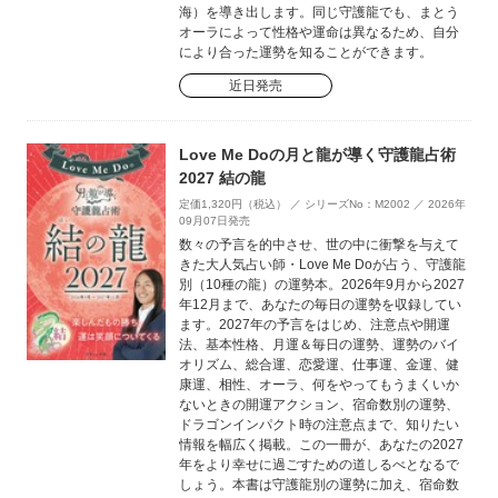
海）を導き出します。同じ守護龍でも、まとう
オーラによって性格や運命は異なるため、自分
により合った運勢を知ることができます。
近日発売
Love Me Doの月と龍が導く守護龍占術
2027 結の龍
定価1,320円（税込） ／ シリーズNo：M2002 ／ 2026年
09月07日発売
数々の予言を的中させ、世の中に衝撃を与えて
きた大人気占い師・Love Me Doが占う、守護龍
別（10種の龍）の運勢本。2026年9月から2027
年12月まで、あなたの毎日の運勢を収録してい
ます。2027年の予言をはじめ、注意点や開運
法、基本性格、月運＆毎日の運勢、運勢のバイ
オリズム、総合運、恋愛運、仕事運、金運、健
康運、相性、オーラ、何をやってもうまくいか
ないときの開運アクション、宿命数別の運勢、
ドラゴンインパクト時の注意点まで、知りたい
情報を幅広く掲載。この一冊が、あなたの2027
年をより幸せに過ごすための道しるべとなるで
しょう。本書は守護龍別の運勢に加え、宿命数