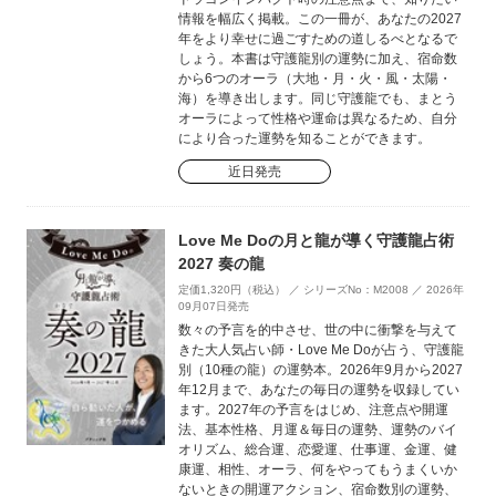
情報を幅広く掲載。この一冊が、あなたの2027
年をより幸せに過ごすための道しるべとなるで
しょう。本書は守護龍別の運勢に加え、宿命数
から6つのオーラ（大地・月・火・風・太陽・
海）を導き出します。同じ守護龍でも、まとう
オーラによって性格や運命は異なるため、自分
により合った運勢を知ることができます。
近日発売
Love Me Doの月と龍が導く守護龍占術
2027 奏の龍
定価1,320円（税込） ／ シリーズNo：M2008 ／ 2026年
09月07日発売
数々の予言を的中させ、世の中に衝撃を与えて
きた大人気占い師・Love Me Doが占う、守護龍
別（10種の龍）の運勢本。2026年9月から2027
年12月まで、あなたの毎日の運勢を収録してい
ます。2027年の予言をはじめ、注意点や開運
法、基本性格、月運＆毎日の運勢、運勢のバイ
オリズム、総合運、恋愛運、仕事運、金運、健
康運、相性、オーラ、何をやってもうまくいか
ないときの開運アクション、宿命数別の運勢、