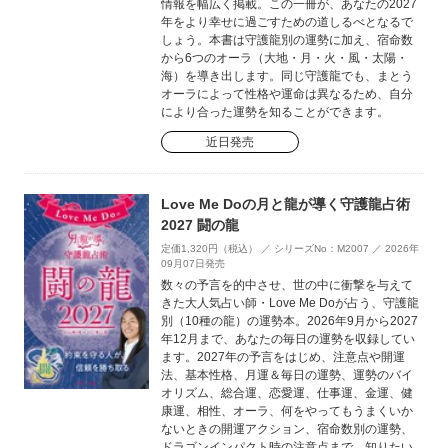
情報を幅広く掲載。この一冊が、あなたの2027
年をより幸せに過ごすための道しるべとなるで
しょう。本書は守護龍別の運勢に加え、宿命数
から6つのオーラ（大地・月・火・風・太陽・
海）を導き出します。同じ守護龍でも、まとう
オーラによって性格や運命は異なるため、自分
により合った運勢を知ることができます。
近日発売
Love Me Doの月と龍が導く守護龍占術
2027 闘の龍
定価1,320円（税込） ／ シリーズNo：M2007 ／ 2026年
09月07日発売
数々の予言を的中させ、世の中に衝撃を与えて
きた大人気占い師・Love Me Doが占う、守護龍
別（10種の龍）の運勢本。2026年9月から2027
年12月まで、あなたの毎日の運勢を収録してい
ます。2027年の予言をはじめ、注意点や開運
法、基本性格、月運＆毎日の運勢、運勢のバイ
オリズム、総合運、恋愛運、仕事運、金運、健
康運、相性、オーラ、何をやってもうまくいか
ないときの開運アクション、宿命数別の運勢、
ドラゴンインパクト時の注意点まで、知りたい