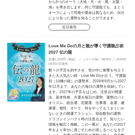
から6つのオーラ（大地・月・火・風・太陽・
海）を導き出します。同じ守護龍でも、まとう
オーラによって性格や運命は異なるため、自分
により合った運勢を知ることができます。
近日発売
Love Me Doの月と龍が導く守護龍占術
2027 伝の龍
定価1,320円（税込） ／ シリーズNo：M2003 ／ 2026年
09月07日発売
数々の予言を的中させ、世の中に衝撃を与えて
きた大人気占い師・Love Me Doが占う、守護龍
別（10種の龍）の運勢本。2026年9月から2027
年12月まで、あなたの毎日の運勢を収録してい
ます。2027年の予言をはじめ、注意点や開運
法、基本性格、月運＆毎日の運勢、運勢のバイ
オリズム、総合運、恋愛運、仕事運、金運、健
康運、相性、オーラ、何をやってもうまくいか
ないときの開運アクション、宿命数別の運勢、
ドラゴンインパクト時の注意点まで、知りたい
情報を幅広く掲載。この一冊が、あなたの2027
年をより幸せに過ごすための道しるべとなるで