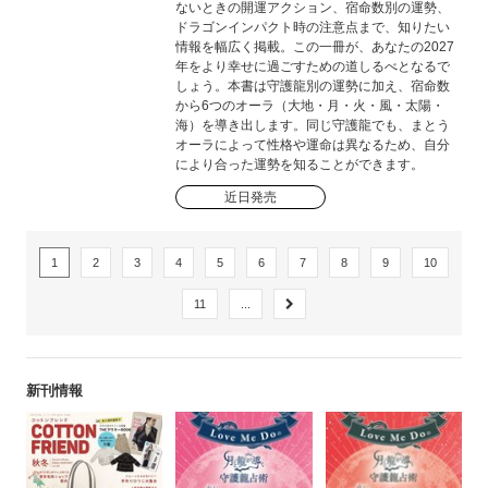
ないときの開運アクション、宿命数別の運勢、
ドラゴンインパクト時の注意点まで、知りたい
情報を幅広く掲載。この一冊が、あなたの2027
年をより幸せに過ごすための道しるべとなるで
しょう。本書は守護龍別の運勢に加え、宿命数
から6つのオーラ（大地・月・火・風・太陽・
海）を導き出します。同じ守護龍でも、まとう
オーラによって性格や運命は異なるため、自分
により合った運勢を知ることができます。
近日発売
1
2
3
4
5
6
7
8
9
10
11
...
新刊情報