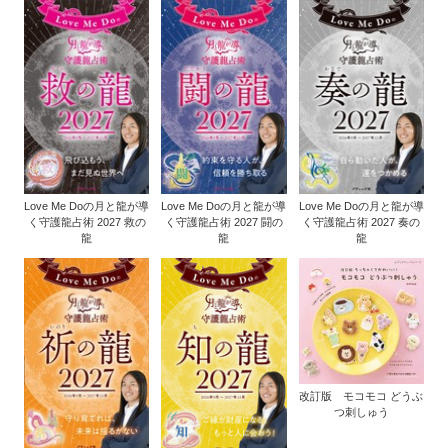
Love Me Doの月と龍が導
Love Me Doの月と龍が導
Love Me Doの月と龍が導
く守護龍占術 2027 救の
く守護龍占術 2027 闘の
く守護龍占術 2027 奏の
龍
龍
龍
改訂版 モコモコ どうぶ
つ刺しゅう