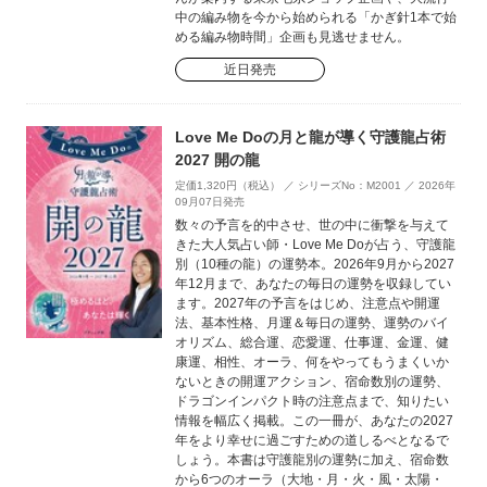
中の編み物を今から始められる「かぎ針1本で始
める編み物時間」企画も見逃せません。
近日発売
Love Me Doの月と龍が導く守護龍占術
2027 開の龍
定価1,320円（税込） ／ シリーズNo：M2001 ／ 2026年
09月07日発売
数々の予言を的中させ、世の中に衝撃を与えて
きた大人気占い師・Love Me Doが占う、守護龍
別（10種の龍）の運勢本。2026年9月から2027
年12月まで、あなたの毎日の運勢を収録してい
ます。2027年の予言をはじめ、注意点や開運
法、基本性格、月運＆毎日の運勢、運勢のバイ
オリズム、総合運、恋愛運、仕事運、金運、健
康運、相性、オーラ、何をやってもうまくいか
ないときの開運アクション、宿命数別の運勢、
ドラゴンインパクト時の注意点まで、知りたい
情報を幅広く掲載。この一冊が、あなたの2027
年をより幸せに過ごすための道しるべとなるで
しょう。本書は守護龍別の運勢に加え、宿命数
から6つのオーラ（大地・月・火・風・太陽・