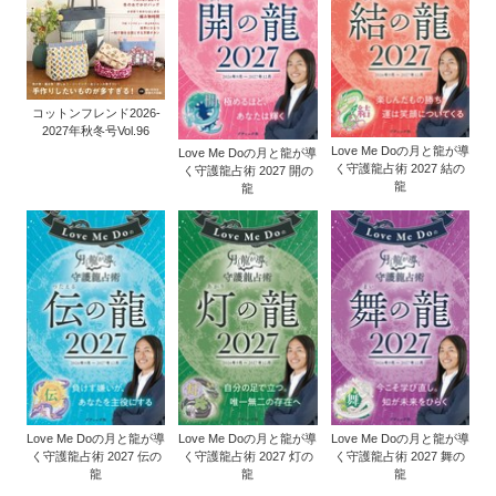
コットンフレンド2026-
2027年秋冬号Vol.96
Love Me Doの月と龍が導
Love Me Doの月と龍が導
く守護龍占術 2027 結の
く守護龍占術 2027 開の
龍
龍
Love Me Doの月と龍が導
Love Me Doの月と龍が導
Love Me Doの月と龍が導
く守護龍占術 2027 伝の
く守護龍占術 2027 灯の
く守護龍占術 2027 舞の
龍
龍
龍