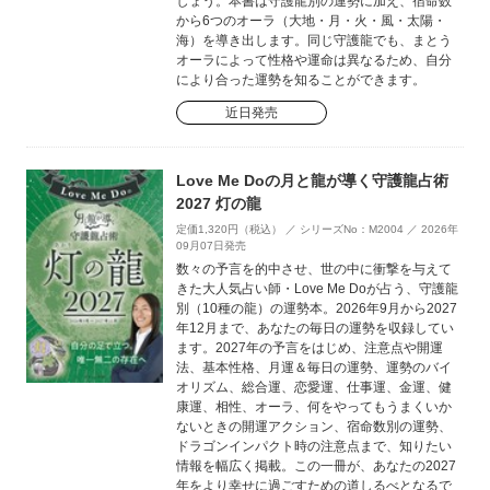
しょう。本書は守護龍別の運勢に加え、宿命数
から6つのオーラ（大地・月・火・風・太陽・
海）を導き出します。同じ守護龍でも、まとう
オーラによって性格や運命は異なるため、自分
により合った運勢を知ることができます。
近日発売
Love Me Doの月と龍が導く守護龍占術
2027 灯の龍
定価1,320円（税込） ／ シリーズNo：M2004 ／ 2026年
09月07日発売
数々の予言を的中させ、世の中に衝撃を与えて
きた大人気占い師・Love Me Doが占う、守護龍
別（10種の龍）の運勢本。2026年9月から2027
年12月まで、あなたの毎日の運勢を収録してい
ます。2027年の予言をはじめ、注意点や開運
法、基本性格、月運＆毎日の運勢、運勢のバイ
オリズム、総合運、恋愛運、仕事運、金運、健
康運、相性、オーラ、何をやってもうまくいか
ないときの開運アクション、宿命数別の運勢、
ドラゴンインパクト時の注意点まで、知りたい
情報を幅広く掲載。この一冊が、あなたの2027
年をより幸せに過ごすための道しるべとなるで