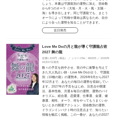
しょう。本書は守護龍別の運勢に加え、宿命数
から6つのオーラ（大地・月・火・風・太陽・
海）を導き出します。同じ守護龍でも、まとう
オーラによって性格や運命は異なるため、自分
により合った運勢を知ることができます。
近日発売
Love Me Doの月と龍が導く守護龍占術
2027 舞の龍
定価1,320円（税込） ／ シリーズNo：M2005 ／ 2026年
09月07日発売
数々の予言を的中させ、世の中に衝撃を与えて
きた大人気占い師・Love Me Doが占う、守護龍
別（10種の龍）の運勢本。2026年9月から2027
年12月まで、あなたの毎日の運勢を収録してい
ます。2027年の予言をはじめ、注意点や開運
法、基本性格、月運＆毎日の運勢、運勢のバイ
オリズム、総合運、恋愛運、仕事運、金運、健
康運、相性、オーラ、何をやってもうまくいか
ないときの開運アクション、宿命数別の運勢、
ドラゴンインパクト時の注意点まで、知りたい
情報を幅広く掲載。この一冊が、あなたの2027