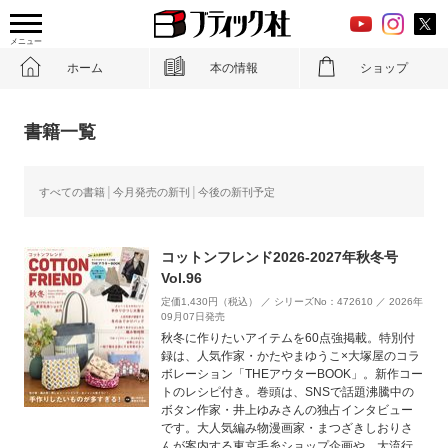
メニュー
ホーム
本の情報
ショップ
書籍一覧
すべての書籍
今月発売の新刊
今後の新刊予定
コットンフレンド2026-2027年秋冬号
Vol.96
定価1,430円（税込） ／ シリーズNo：472610 ／ 2026年
09月07日発売
秋冬に作りたいアイテムを60点強掲載。特別付
録は、人気作家・かたやまゆうこ×大塚屋のコラ
ボレーション「THEアウターBOOK」。新作コー
トのレシピ付き。巻頭は、SNSで話題沸騰中の
ボタン作家・井上ゆみさんの独占インタビュー
です。大人気編み物漫画家・まつざきしおりさ
んが案内する東京毛糸ショップ企画や、大流行