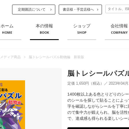
定期購読について
書店様・手芸店様へ
ホーム
本の情報
ショップ
会社情報
HOME
BOOK
SHOP
COMPANY
メディア商品
脳トレシールパズル動物編 新装版
脳トレシールパズ
定価 1,650円（税込）／ 2023年04
1400枚以上ある色とりどりのシ
のシールを探して貼ることによっ
字を確認しながらシールを丁寧に
ので集中力が鍛えられ、脳を活性
で、達成感も得られる楽しいシー