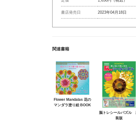
定価
1,650円（税込）
書店発売日
2023年04月18日
関連書籍
Flower Mandalas 花の
マンダラ塗り絵 BOOK
脳トレシールパズル 
装版