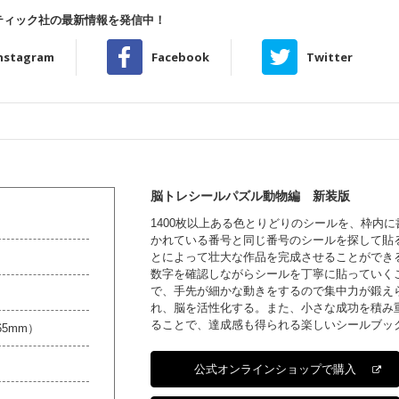
ティック社の最新情報を発信中！
nstagram
Facebook
Twitter
脳トレシールパズル動物編 新装版
1400枚以上ある色とりどりのシールを、枠内に
かれている番号と同じ番号のシールを探して貼
とによって壮大な作品を完成させることができ
数字を確認しながらシールを丁寧に貼っていく
で、手先が細かな動きをするので集中力が鍛え
れ、脳を活性化する。また、小さな成功を積み
ることで、達成感も得られる楽しいシールブッ
65mm）
公式オンラインショップで購入