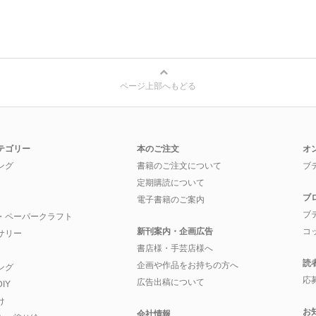
ページ上部へもどる
テゴリー
本のご注文
オ
ング
書籍のご注文について
ブ
定期購読について
ブ
電子書籍のご案内
ブ
・ペーパークラフト
新刊案内・企画広告
コ
サリー
書店様・手芸店様へ
読
企画や作品をお持ちの方へ
ング
応
広告出稿について
IY
け
お
会社情報