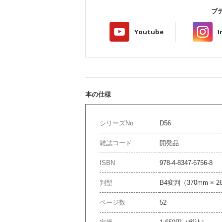
ブ
Youtube
I
本の仕様
シリーズNo
D56
雑誌コード
開発品
ISBN
978-4-8347-6756-8
判型
B4変判（370mm × 2
ページ数
52