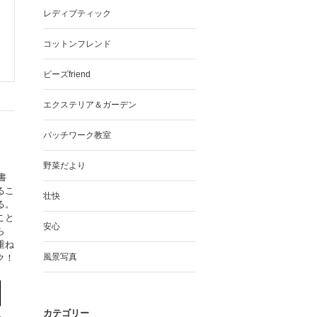
レディブティック
コットンフレンド
ビーズfriend
エクステリア＆ガーデン
パッチワーク教室
野菜だより
書
るこ
壮快
る。
こと
安心
ら
重ね
風景写真
ク！
カテゴリー