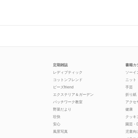
定期雑誌
書籍カ
レディブティック
ソーイ
コットンフレンド
ニット
ビーズfriend
手芸
エクステリア＆ガーデン
折り紙
パッチワーク教室
アクセ
野菜だより
健康
壮快
クッキ
安心
園芸・D
風景写真
児童向