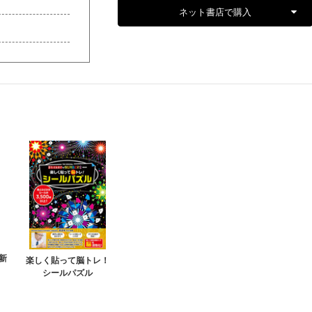
ネット書店で購入
新
楽しく貼って脳トレ！
シールパズル