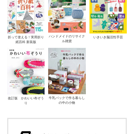
ハンドメイドのリサイク
折って使える！実用折り
いきいき脳活性手芸
ル雑貨
紙百科 新装版
牛乳パックで作る暮らし
改訂版 かわいい布ぞう
の中の小物
り