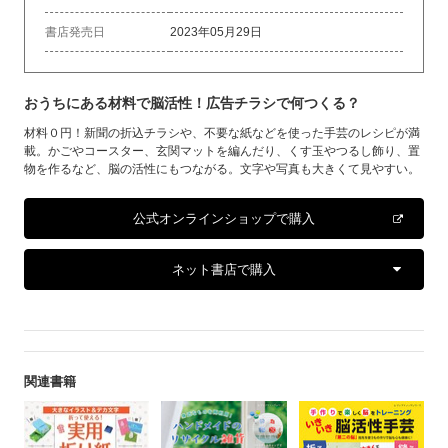
書店発売日
2023年05月29日
おうちにある材料で脳活性！広告チラシで何つくる？
材料０円！新聞の折込チラシや、不要な紙などを使った手芸のレシピが満
載。かごやコースター、玄関マットを編んだり、くす玉やつるし飾り、置
物を作るなど、脳の活性にもつながる。文字や写真も大きくて見やすい。
公式オンラインショップで購入
ネット書店で購入
関連書籍