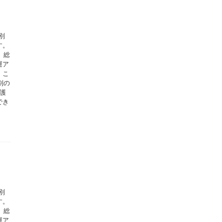
別
す。
、総
運ア
。こ
別の
護
でき
別
す。
、総
運ア