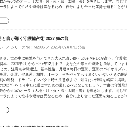
数から6つのオーラ（大地・月・火・風・太陽・海）を導き出します。同じ守
ーラによって性格や運命は異なるため、自分により合った運勢を知ることが
oの月と龍が導く守護龍占術 2027 舞の龍
） ／ シリーズNo：M2005 ／ 2026年09月07日発売
せ、世の中に衝撃を与えてきた大人気占い師・Love Me Doが占う、守護龍
勢本。2026年9月から2027年12月まで、あなたの毎日の運勢を収録していま
をはじめ、注意点や開運法、基本性格、月運＆毎日の運勢、運勢のバイオリズム
事運、金運、健康運、相性、オーラ、何をやってもうまくいかないときの開
別の運勢、ドラゴンインパクト時の注意点まで、知りたい情報を幅広く掲載
の2027年をより幸せに過ごすための道しるべとなるでしょう。本書は守護龍
数から6つのオーラ（大地・月・火・風・太陽・海）を導き出します。同じ守
ーラによって性格や運命は異なるため、自分により合った運勢を知ることが