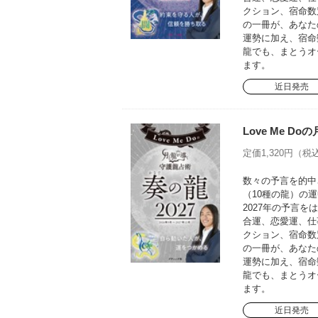
クション、宿命数
の一冊が、あなた
運勢に加え、宿命
龍でも、まとうオ
ます。
近日発売
Love Me D
定価1,320円（税込
数々の予言を的中さ
（10種の龍）の運
2027年の予言
合運、恋愛運、仕
クション、宿命数
の一冊が、あなた
運勢に加え、宿命
龍でも、まとうオ
ます。
近日発売