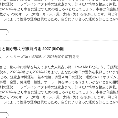
別の運勢、ドラゴンインパクト時の注意点まで、知りたい情報を幅広く掲載
の2027年をより幸せに過ごすための道しるべとなるでしょう。本書は守護龍
数から6つのオーラ（大地・月・火・風・太陽・海）を導き出します。同じ守
ーラによって性格や運命は異なるため、自分により合った運勢を知ることが
oの月と龍が導く守護龍占術 2027 奏の龍
） ／ シリーズNo：M2008 ／ 2026年09月07日発売
せ、世の中に衝撃を与えてきた大人気占い師・Love Me Doが占う、守護龍
勢本。2026年9月から2027年12月まで、あなたの毎日の運勢を収録していま
をはじめ、注意点や開運法、基本性格、月運＆毎日の運勢、運勢のバイオリズム
事運、金運、健康運、相性、オーラ、何をやってもうまくいかないときの開
別の運勢、ドラゴンインパクト時の注意点まで、知りたい情報を幅広く掲載
の2027年をより幸せに過ごすための道しるべとなるでしょう。本書は守護龍
数から6つのオーラ（大地・月・火・風・太陽・海）を導き出します。同じ守
ーラによって性格や運命は異なるため、自分により合った運勢を知ることが