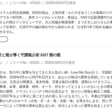
） ／ シリーズNo：472610 ／ 2026年09月07日発売
イテムを60点強掲載。特別付録は、人気作家・かたやまゆうこ×大塚屋のコ
EアウターBOOK」。新作コートのレシピ付き。巻頭は、SNSで話題沸騰中の
さんの独占インタビューです。大人気編み物漫画家・まつざきしおりさんが
ップ企画や、大流行中の編み物を今から始められる「かぎ針1本で始める編み
せません。
oの月と龍が導く守護龍占術 2027 開の龍
） ／ シリーズNo：M2001 ／ 2026年09月07日発売
せ、世の中に衝撃を与えてきた大人気占い師・Love Me Doが占う、守護龍
勢本。2026年9月から2027年12月まで、あなたの毎日の運勢を収録していま
をはじめ、注意点や開運法、基本性格、月運＆毎日の運勢、運勢のバイオリズム
事運、金運、健康運、相性、オーラ、何をやってもうまくいかないときの開
別の運勢、ドラゴンインパクト時の注意点まで、知りたい情報を幅広く掲載
の2027年をより幸せに過ごすための道しるべとなるでしょう。本書は守護龍
数から6つのオーラ（大地・月・火・風・太陽・海）を導き出します。同じ守
ーラによって性格や運命は異なるため、自分により合った運勢を知ることが