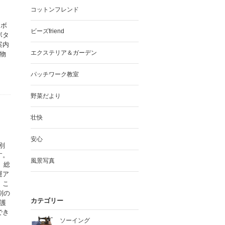
コットンフレンド
ラボ
ビーズfriend
ボタ
案内
エクステリア＆ガーデン
物
パッチワーク教室
野菜だより
壮快
安心
別
す。
風景写真
、総
運ア
。こ
別の
カテゴリー
護
でき
ソーイング