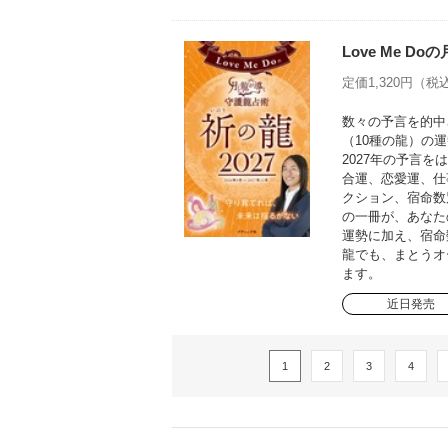
Love Me D
定価1,320円（税込
数々の予言を的中さ
（10種の龍）の運
2027年の予言
合運、恋愛運、仕
クション、宿命数
の一冊が、あなた
運勢に加え、宿命
龍でも、まとうオ
ます。
近日発売
1
2
3
4