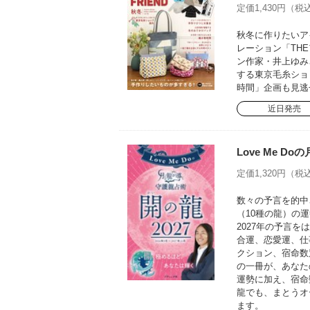
定価1,430円（税込
秋冬に作りたいア
レーション「TH
ン作家・井上ゆみ
する東京毛糸ショ
時間」企画も見逃
近日発売
Love Me D
定価1,320円（税込
数々の予言を的中さ
（10種の龍）の運
2027年の予言
合運、恋愛運、仕
クション、宿命数
の一冊が、あなた
運勢に加え、宿命
龍でも、まとうオ
ます。