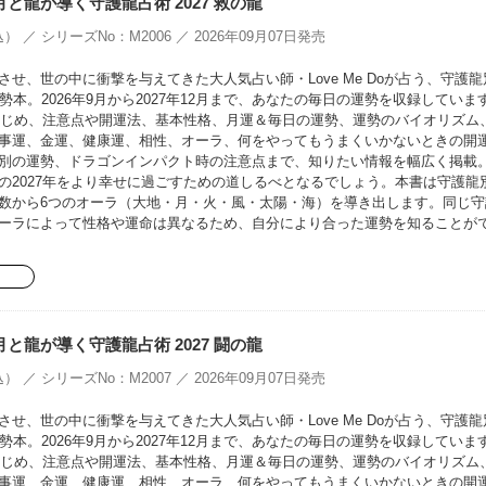
oの月と龍が導く守護龍占術 2027 救の龍
） ／ シリーズNo：M2006 ／ 2026年09月07日発売
せ、世の中に衝撃を与えてきた大人気占い師・Love Me Doが占う、守護龍
勢本。2026年9月から2027年12月まで、あなたの毎日の運勢を収録していま
をはじめ、注意点や開運法、基本性格、月運＆毎日の運勢、運勢のバイオリズム
事運、金運、健康運、相性、オーラ、何をやってもうまくいかないときの開
別の運勢、ドラゴンインパクト時の注意点まで、知りたい情報を幅広く掲載
の2027年をより幸せに過ごすための道しるべとなるでしょう。本書は守護龍
数から6つのオーラ（大地・月・火・風・太陽・海）を導き出します。同じ守
ーラによって性格や運命は異なるため、自分により合った運勢を知ることが
oの月と龍が導く守護龍占術 2027 闘の龍
） ／ シリーズNo：M2007 ／ 2026年09月07日発売
せ、世の中に衝撃を与えてきた大人気占い師・Love Me Doが占う、守護龍
勢本。2026年9月から2027年12月まで、あなたの毎日の運勢を収録していま
をはじめ、注意点や開運法、基本性格、月運＆毎日の運勢、運勢のバイオリズム
事運、金運、健康運、相性、オーラ、何をやってもうまくいかないときの開