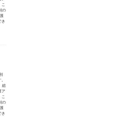
。こ
別の
護
でき
別
す。
、総
運ア
。こ
別の
護
でき