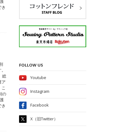
護
でき
別
FOLLOW US
す。
、総
Youtube
運ア
。こ
Instagram
別の
護
Facebook
でき
X（旧Twitter）