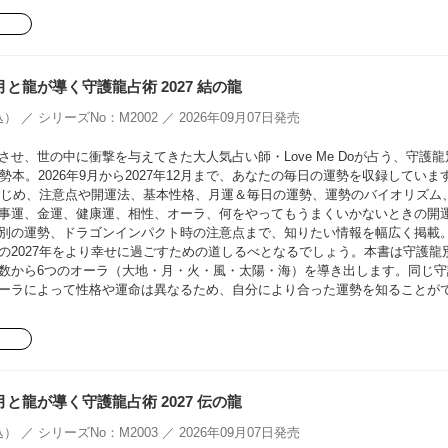
oの月と龍が導く守護龍占術 2027 結の龍
） ／ シリーズNo：M2002 ／ 2026年09月07日発売
せ、世の中に衝撃を与えてきた大人気占い師・Love Me Doが占う、守護龍
勢本。2026年9月から2027年12月まで、あなたの毎日の運勢を収録していま
をはじめ、注意点や開運法、基本性格、月運＆毎日の運勢、運勢のバイオリズム
事運、金運、健康運、相性、オーラ、何をやってもうまくいかないときの開
別の運勢、ドラゴンインパクト時の注意点まで、知りたい情報を幅広く掲載
の2027年をより幸せに過ごすための道しるべとなるでしょう。本書は守護龍
数から6つのオーラ（大地・月・火・風・太陽・海）を導き出します。同じ守
ーラによって性格や運命は異なるため、自分により合った運勢を知ることが
oの月と龍が導く守護龍占術 2027 伝の龍
） ／ シリーズNo：M2003 ／ 2026年09月07日発売