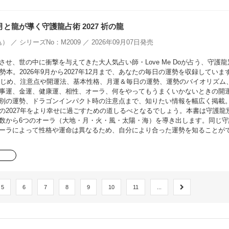
oの月と龍が導く守護龍占術 2027 祈の龍
） ／ シリーズNo：M2009 ／ 2026年09月07日発売
せ、世の中に衝撃を与えてきた大人気占い師・Love Me Doが占う、守護龍
勢本。2026年9月から2027年12月まで、あなたの毎日の運勢を収録していま
をはじめ、注意点や開運法、基本性格、月運＆毎日の運勢、運勢のバイオリズム
事運、金運、健康運、相性、オーラ、何をやってもうまくいかないときの開
別の運勢、ドラゴンインパクト時の注意点まで、知りたい情報を幅広く掲載
の2027年をより幸せに過ごすための道しるべとなるでしょう。本書は守護龍
数から6つのオーラ（大地・月・火・風・太陽・海）を導き出します。同じ守
ーラによって性格や運命は異なるため、自分により合った運勢を知ることが
5
6
7
8
9
10
11
...