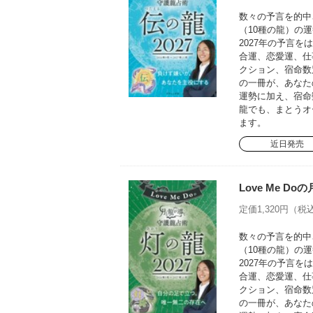
数々の予言を的中さ
（10種の龍）の運
2027年の予言
合運、恋愛運、仕
クション、宿命数
の一冊が、あなた
運勢に加え、宿命
龍でも、まとうオ
ます。
近日発売
Love Me D
定価1,320円（税込
数々の予言を的中さ
（10種の龍）の運
2027年の予言
合運、恋愛運、仕
クション、宿命数
の一冊が、あなた