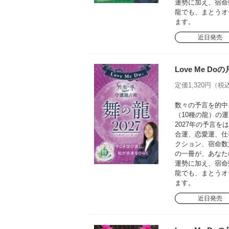
運勢に加え、宿命
龍でも、まとうオ
ます。
近日発売
Love Me D
定価1,320円（税込
数々の予言を的中さ
（10種の龍）の運
2027年の予言
合運、恋愛運、仕
クション、宿命数
の一冊が、あなた
運勢に加え、宿命
龍でも、まとうオ
ます。
近日発売