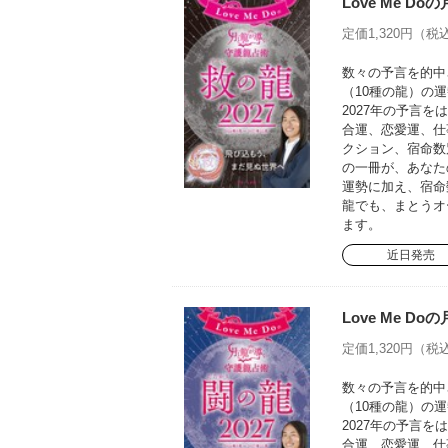
Love Me D
定価1,320円（税込
数々の予言を的中さ
（10種の龍）の運
2027年の予言
合運、恋愛運、仕
クション、宿命数
の一冊が、あなた
運勢に加え、宿命
龍でも、まとうオ
ます。
近日発売
Love Me D
定価1,320円（税込
数々の予言を的中さ
（10種の龍）の運
2027年の予言
合運、恋愛運、仕