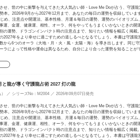
せ、世の中に衝撃を与えてきた大人気占い師・Love Me Doが占う、守護龍
勢本。2026年9月から2027年12月まで、あなたの毎日の運勢を収録していま
をはじめ、注意点や開運法、基本性格、月運＆毎日の運勢、運勢のバイオリズム
事運、金運、健康運、相性、オーラ、何をやってもうまくいかないときの開
別の運勢、ドラゴンインパクト時の注意点まで、知りたい情報を幅広く掲載
の2027年をより幸せに過ごすための道しるべとなるでしょう。本書は守護龍
数から6つのオーラ（大地・月・火・風・太陽・海）を導き出します。同じ守
ーラによって性格や運命は異なるため、自分により合った運勢を知ることが
oの月と龍が導く守護龍占術 2027 灯の龍
） ／ シリーズNo：M2004 ／ 2026年09月07日発売
せ、世の中に衝撃を与えてきた大人気占い師・Love Me Doが占う、守護龍
勢本。2026年9月から2027年12月まで、あなたの毎日の運勢を収録していま
をはじめ、注意点や開運法、基本性格、月運＆毎日の運勢、運勢のバイオリズム
事運、金運、健康運、相性、オーラ、何をやってもうまくいかないときの開
別の運勢、ドラゴンインパクト時の注意点まで、知りたい情報を幅広く掲載
の2027年をより幸せに過ごすための道しるべとなるでしょう。本書は守護龍