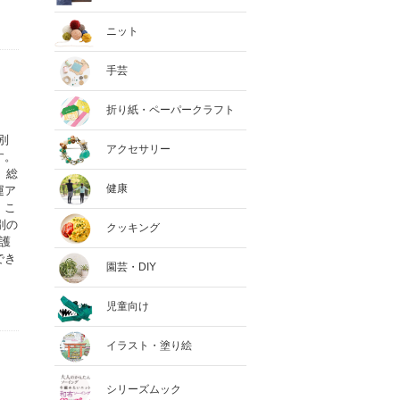
ニット
手芸
折り紙・ペーパークラフト
別
アクセサリー
す。
、総
健康
運ア
。こ
別の
クッキング
護
でき
園芸・DIY
児童向け
イラスト・塗り絵
シリーズムック