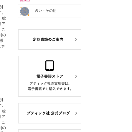
別
占い・その他
す。
、総
運ア
。こ
別の
護
でき
別
す。
、総
運ア
。こ
別の