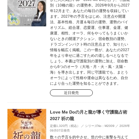
別（10種の龍）の運勢本。2026年9月から2027
年12月まで、あなたの毎日の運勢を収録してい
ます。2027年の予言をはじめ、注意点や開運
法、基本性格、月運＆毎日の運勢、運勢のバイ
オリズム、総合運、恋愛運、仕事運、金運、健
康運、相性、オーラ、何をやってもうまくいか
ないときの開運アクション、宿命数別の運勢、
ドラゴンインパクト時の注意点まで、知りたい
情報を幅広く掲載。この一冊が、あなたの2027
年をより幸せに過ごすための道しるべとなるで
しょう。本書は守護龍別の運勢に加え、宿命数
から6つのオーラ（大地・月・火・風・太陽・
海）を導き出します。同じ守護龍でも、まとう
オーラによって性格や運命は異なるため、自分
により合った運勢を知ることができます。
近日発売
Love Me Doの月と龍が導く守護龍占術
2027 祈の龍
定価1,320円（税込） ／ シリーズNo：M2009 ／ 2026年
09月07日発売
数々の予言を的中させ、世の中に衝撃を与えて