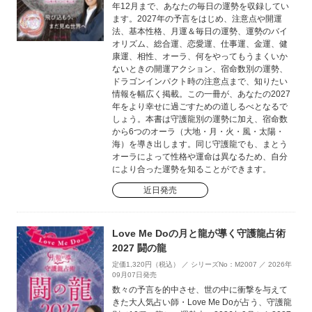
年12月まで、あなたの毎日の運勢を収録してい
ます。2027年の予言をはじめ、注意点や開運
法、基本性格、月運＆毎日の運勢、運勢のバイ
オリズム、総合運、恋愛運、仕事運、金運、健
康運、相性、オーラ、何をやってもうまくいか
ないときの開運アクション、宿命数別の運勢、
ドラゴンインパクト時の注意点まで、知りたい
情報を幅広く掲載。この一冊が、あなたの2027
年をより幸せに過ごすための道しるべとなるで
しょう。本書は守護龍別の運勢に加え、宿命数
から6つのオーラ（大地・月・火・風・太陽・
海）を導き出します。同じ守護龍でも、まとう
オーラによって性格や運命は異なるため、自分
により合った運勢を知ることができます。
近日発売
Love Me Doの月と龍が導く守護龍占術
2027 闘の龍
定価1,320円（税込） ／ シリーズNo：M2007 ／ 2026年
09月07日発売
数々の予言を的中させ、世の中に衝撃を与えて
きた大人気占い師・Love Me Doが占う、守護龍