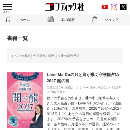
メニュー
ホーム
本の情報
ショップ
書籍一覧
すべての書籍
今月発売の新刊
今後の新刊予定
Love Me Doの月と龍が導く守護龍占術
2027 開の龍
定価1,320円（税込） ／ シリーズNo：M2001 ／ 2026年
09月07日発売
数々の予言を的中させ、世の中に衝撃を与えて
きた大人気占い師・Love Me Doが占う、守護龍
別（10種の龍）の運勢本。2026年9月から2027
年12月まで、あなたの毎日の運勢を収録してい
ます。2027年の予言をはじめ、注意点や開運
法、基本性格、月運＆毎日の運勢、運勢のバイ
オリズム、総合運、恋愛運、仕事運、金運、健