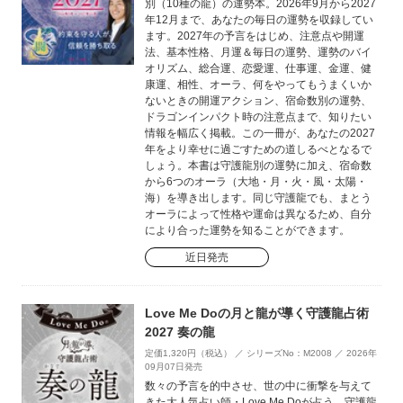
別（10種の龍）の運勢本。2026年9月から2027
年12月まで、あなたの毎日の運勢を収録してい
ます。2027年の予言をはじめ、注意点や開運
法、基本性格、月運＆毎日の運勢、運勢のバイ
オリズム、総合運、恋愛運、仕事運、金運、健
康運、相性、オーラ、何をやってもうまくいか
ないときの開運アクション、宿命数別の運勢、
ドラゴンインパクト時の注意点まで、知りたい
情報を幅広く掲載。この一冊が、あなたの2027
年をより幸せに過ごすための道しるべとなるで
しょう。本書は守護龍別の運勢に加え、宿命数
から6つのオーラ（大地・月・火・風・太陽・
海）を導き出します。同じ守護龍でも、まとう
オーラによって性格や運命は異なるため、自分
により合った運勢を知ることができます。
近日発売
Love Me Doの月と龍が導く守護龍占術
2027 奏の龍
定価1,320円（税込） ／ シリーズNo：M2008 ／ 2026年
09月07日発売
数々の予言を的中させ、世の中に衝撃を与えて
きた大人気占い師・Love Me Doが占う、守護龍