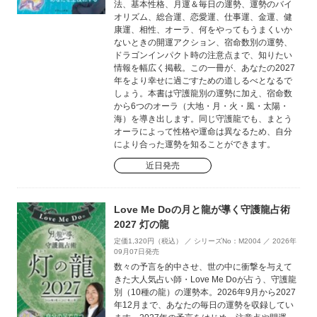
法、基本性格、月運＆毎日の運勢、運勢のバイ
オリズム、総合運、恋愛運、仕事運、金運、健
康運、相性、オーラ、何をやってもうまくいか
ないときの開運アクション、宿命数別の運勢、
ドラゴンインパクト時の注意点まで、知りたい
情報を幅広く掲載。この一冊が、あなたの2027
年をより幸せに過ごすための道しるべとなるで
しょう。本書は守護龍別の運勢に加え、宿命数
から6つのオーラ（大地・月・火・風・太陽・
海）を導き出します。同じ守護龍でも、まとう
オーラによって性格や運命は異なるため、自分
により合った運勢を知ることができます。
近日発売
Love Me Doの月と龍が導く守護龍占術
2027 灯の龍
定価1,320円（税込） ／ シリーズNo：M2004 ／ 2026年
09月07日発売
数々の予言を的中させ、世の中に衝撃を与えて
きた大人気占い師・Love Me Doが占う、守護龍
別（10種の龍）の運勢本。2026年9月から2027
年12月まで、あなたの毎日の運勢を収録してい