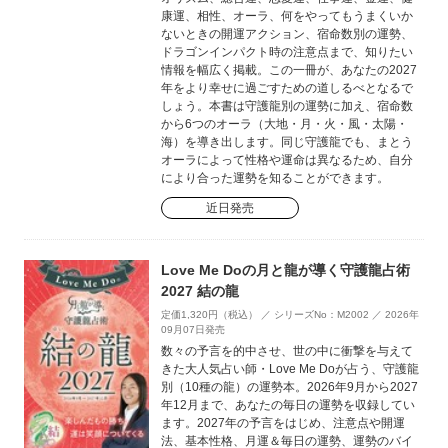
康運、相性、オーラ、何をやってもうまくいか
ないときの開運アクション、宿命数別の運勢、
ドラゴンインパクト時の注意点まで、知りたい
情報を幅広く掲載。この一冊が、あなたの2027
年をより幸せに過ごすための道しるべとなるで
しょう。本書は守護龍別の運勢に加え、宿命数
から6つのオーラ（大地・月・火・風・太陽・
海）を導き出します。同じ守護龍でも、まとう
オーラによって性格や運命は異なるため、自分
により合った運勢を知ることができます。
近日発売
Love Me Doの月と龍が導く守護龍占術
2027 結の龍
定価1,320円（税込） ／ シリーズNo：M2002 ／ 2026年
09月07日発売
数々の予言を的中させ、世の中に衝撃を与えて
きた大人気占い師・Love Me Doが占う、守護龍
別（10種の龍）の運勢本。2026年9月から2027
年12月まで、あなたの毎日の運勢を収録してい
ます。2027年の予言をはじめ、注意点や開運
法、基本性格、月運＆毎日の運勢、運勢のバイ