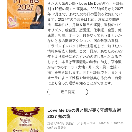
きた大人気占い師・Love Me Doが占う、守護龍
別（10種の龍）の運勢本。2026年9月から2027
年12月まで、あなたの毎日の運勢を収録してい
ます。2027年の予言をはじめ、注意点や開運
法、基本性格、月運＆毎日の運勢、運勢のバイ
オリズム、総合運、恋愛運、仕事運、金運、健
康運、相性、オーラ、何をやってもうまくいか
ないときの開運アクション、宿命数別の運勢、
ドラゴンインパクト時の注意点まで、知りたい
情報を幅広く掲載。この一冊が、あなたの2027
年をより幸せに過ごすための道しるべとなるで
しょう。本書は守護龍別の運勢に加え、宿命数
から6つのオーラ（大地・月・火・風・太陽・
海）を導き出します。同じ守護龍でも、まとう
オーラによって性格や運命は異なるため、自分
により合った運勢を知ることができます。
近日発売
Love Me Doの月と龍が導く守護龍占術
2027 知の龍
定価1,320円（税込） ／ シリーズNo：M2010 ／ 2026年
09月07日発売