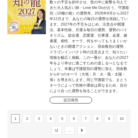
数々の予言を的中させ、世の中に衝撃を与えて
きた大人気占い師・Love Me Doが占う、守護龍
別（10種の龍）の運勢本。2026年9月から2027
年12月まで、あなたの毎日の運勢を収録してい
ます。2027年の予言をはじめ、注意点や開運
法、基本性格、月運＆毎日の運勢、運勢のバイ
オリズム、総合運、恋愛運、仕事運、金運、健
康運、相性、オーラ、何をやってもうまくいか
ないときの開運アクション、宿命数別の運勢、
ドラゴンインパクト時の注意点まで、知りたい
情報を幅広く掲載。この一冊が、あなたの2027
年をより幸せに過ごすための道しるべとなるで
しょう。本書は守護龍別の運勢に加え、宿命数
から6つのオーラ（大地・月・火・風・太陽・
海）を導き出します。同じ守護龍でも、まとう
オーラによって性格や運命は異なるため、自分
により合った運勢を知ることができます。
近日発売
1
2
3
4
5
6
7
8
9
10
11
...