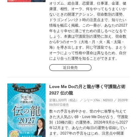
オリズム、総合運、恋愛運、仕事運、金運、健
康運、相性、オーラ、何をやってもうまくいか
ないときの開運アクション、宿命数別の運勢、
ドラゴンインパクト時の注意点まで、知りたい
情報を幅広く掲載。この一冊が、あなたの2027
年をより幸せに過ごすための道しるべとなるで
しょう。本書は守護龍別の運勢に加え、宿命数
から6つのオーラ（大地・月・火・風・太陽・
海）を導き出します。同じ守護龍でも、まとう
オーラによって性格や運命は異なるため、自分
により合った運勢を知ることができます。
近日発売
Love Me Doの月と龍が導く守護龍占術
2027 伝の龍
定価1,320円（税込） ／ シリーズNo：M2003 ／ 2026年
09月07日発売
数々の予言を的中させ、世の中に衝撃を与えて
きた大人気占い師・Love Me Doが占う、守護龍
別（10種の龍）の運勢本。2026年9月から2027
年12月まで、あなたの毎日の運勢を収録してい
ます。2027年の予言をはじめ、注意点や開運