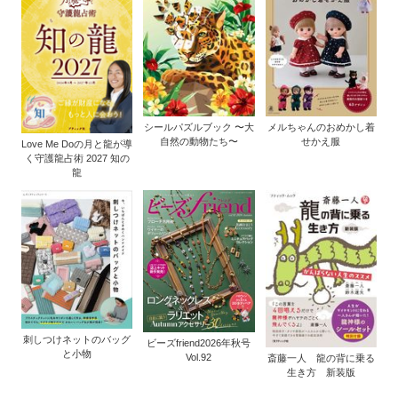
シールパズルブック 〜大
メルちゃんのおめかし着
自然の動物たち〜
せかえ服
Love Me Doの月と龍が導
く守護龍占術 2027 知の
龍
刺しつけネットのバッグ
ビーズfriend2026年秋号
と小物
Vol.92
斎藤一人 龍の背に乗る
生き方 新装版