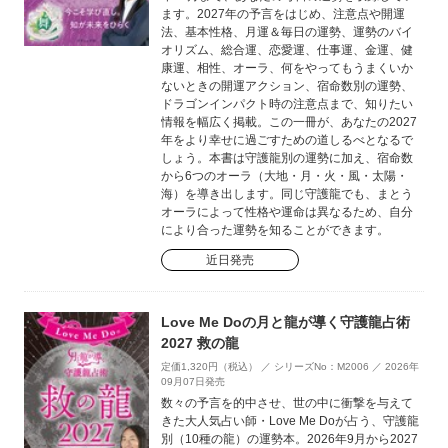
ます。2027年の予言をはじめ、注意点や開運
法、基本性格、月運＆毎日の運勢、運勢のバイ
オリズム、総合運、恋愛運、仕事運、金運、健
康運、相性、オーラ、何をやってもうまくいか
ないときの開運アクション、宿命数別の運勢、
ドラゴンインパクト時の注意点まで、知りたい
情報を幅広く掲載。この一冊が、あなたの2027
年をより幸せに過ごすための道しるべとなるで
しょう。本書は守護龍別の運勢に加え、宿命数
から6つのオーラ（大地・月・火・風・太陽・
海）を導き出します。同じ守護龍でも、まとう
オーラによって性格や運命は異なるため、自分
により合った運勢を知ることができます。
近日発売
Love Me Doの月と龍が導く守護龍占術
2027 救の龍
定価1,320円（税込） ／ シリーズNo：M2006 ／ 2026年
09月07日発売
数々の予言を的中させ、世の中に衝撃を与えて
きた大人気占い師・Love Me Doが占う、守護龍
別（10種の龍）の運勢本。2026年9月から2027