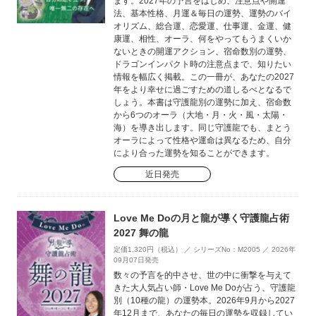
ます。2027年の予言をはじめ、注意点や開運
法、基本性格、月運＆毎日の運勢、運勢のバイ
オリズム、総合運、恋愛運、仕事運、金運、健
康運、相性、オーラ、何をやってもうまくいか
ないときの開運アクション、宿命数別の運勢、
ドラゴンインパクト時の注意点まで、知りたい
情報を幅広く掲載。この一冊が、あなたの2027
年をより幸せに過ごすための道しるべとなるで
しょう。本書は守護龍別の運勢に加え、宿命数
から6つのオーラ（大地・月・火・風・太陽・
海）を導き出します。同じ守護龍でも、まとう
オーラによって性格や運命は異なるため、自分
により合った運勢を知ることができます。
近日発売
Love Me Doの月と龍が導く守護龍占術
2027 舞の龍
定価1,320円（税込） ／ シリーズNo：M2005 ／ 2026年
09月07日発売
数々の予言を的中させ、世の中に衝撃を与えて
きた大人気占い師・Love Me Doが占う、守護龍
別（10種の龍）の運勢本。2026年9月から2027
年12月まで、あなたの毎日の運勢を収録してい