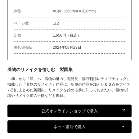
判型
AB判（260mm × 210mm）
ページ数
112
定価
1,650円（税込）
書店発売日
2024年08月29日
着物のリメイクを愉しむ 製図集
「和」から「洋」へ─ 着物の魅力、再発見！隔月刊誌レディブティックに
掲載した「着物のリメイク」作品に、新規の作品を加えた６３点をアイテ
ム別にまとめた製図集。リメイクを始める前に知っておきたい、着物の知
識やリメイク前の手順なども掲載。
公式オンラインショップで購入
ネット書店で購入