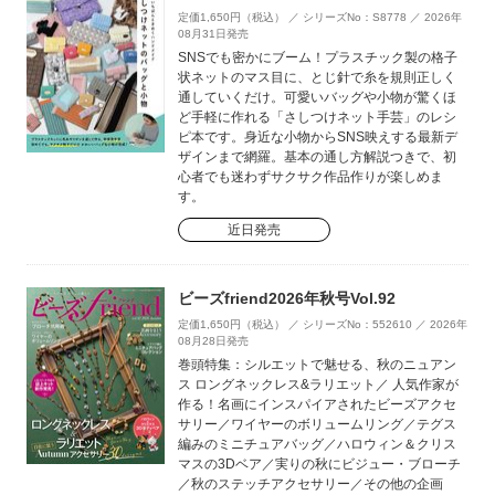
定価1,650円（税込） ／ シリーズNo：S8778 ／ 2026年
08月31日発売
SNSでも密かにブーム！プラスチック製の格子
状ネットのマス目に、とじ針で糸を規則正しく
通していくだけ。可愛いバッグや小物が驚くほ
ど手軽に作れる「さしつけネット手芸」のレシ
ピ本です。身近な小物からSNS映えする最新デ
ザインまで網羅。基本の通し方解説つきで、初
心者でも迷わずサクサク作品作りが楽しめま
す。
近日発売
ビーズfriend2026年秋号Vol.92
定価1,650円（税込） ／ シリーズNo：552610 ／ 2026年
08月28日発売
巻頭特集：シルエットで魅せる、秋のニュアン
ス ロングネックレス&ラリエット／ 人気作家が
作る！名画にインスパイアされたビーズアクセ
サリー／ワイヤーのボリュームリング／テグス
編みのミニチュアバッグ／ハロウィン＆クリス
マスの3Dベア／実りの秋にビジュー・ブローチ
／秋のステッチアクセサリー／その他の企画