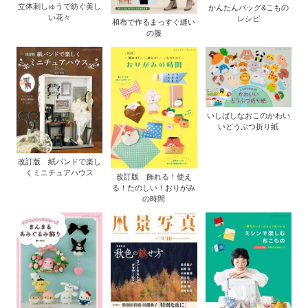
立体刺しゅうで紡ぐ美し
かんたんバッグ&こもの
い花々
レシピ
和布で作るまっすぐ縫い
の服
いしばしなおこのかわい
いどうぶつ折り紙
改訂版 紙バンドで楽し
くミニチュアハウス
改訂版 飾れる！使え
る！たのしい！おりがみ
の時間