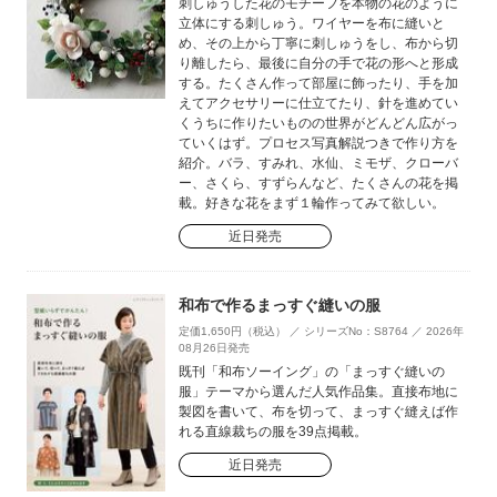
刺しゅうした花のモチーフを本物の花のように
立体にする刺しゅう。ワイヤーを布に縫いと
め、その上から丁寧に刺しゅうをし、布から切
り離したら、最後に自分の手で花の形へと形成
する。たくさん作って部屋に飾ったり、手を加
えてアクセサリーに仕立てたり、針を進めてい
くうちに作りたいものの世界がどんどん広がっ
ていくはず。プロセス写真解説つきで作り方を
紹介。バラ、すみれ、水仙、ミモザ、クローバ
ー、さくら、すずらんなど、たくさんの花を掲
載。好きな花をまず１輪作ってみて欲しい。
近日発売
和布で作るまっすぐ縫いの服
定価1,650円（税込） ／ シリーズNo：S8764 ／ 2026年
08月26日発売
既刊「和布ソーイング」の「まっすぐ縫いの
服」テーマから選んだ人気作品集。直接布地に
製図を書いて、布を切って、まっすぐ縫えば作
れる直線裁ちの服を39点掲載。
近日発売