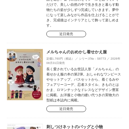
だけで、美しい自然の中で生き生きと暮らす動
物たちの姿が少しずつ完成していきます。夢中
になって楽しみながら作品を仕上げることがで
き、完成後はインテリアとして飾って楽しめま
す。
近日発売
メルちゃんのおめかし着せかえ服
定価1,760円（税込） ／ シリーズNo：S8773 ／ 2026年
08月31日発売
長く愛されているお世話人形「メルちゃん」の
着せかえ服の本の第2弾。おしゃれなワンピース
やセットアップ、バスセットから、着ぐるみや
フェアリーコーデ、忍者スタイル、きものとは
かま、ロマンチックなドレスなどデザイン豊富
に掲載。お洋服と小物の縫い代つきの実物大の
型紙は本誌内に掲載。
近日発売
刺しつけネットのバッグと小物