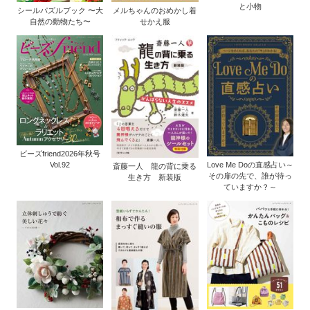
と小物
シールパズルブック 〜大
メルちゃんのおめかし着
自然の動物たち〜
せかえ服
ビーズfriend2026年秋号
Vol.92
Love Me Doの直感占い～
斎藤一人 龍の背に乗る
その扉の先で、誰が待っ
生き方 新装版
ていますか？～