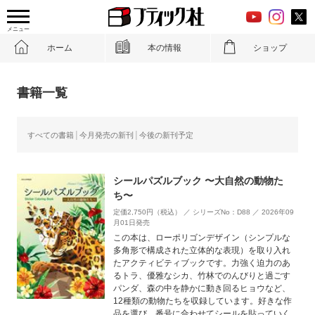
メニュー
ホーム
本の情報
ショップ
書籍一覧
すべての書籍
今月発売の新刊
今後の新刊予定
シールパズルブック 〜大自然の動物た
ち〜
定価2,750円（税込） ／ シリーズNo：D88 ／ 2026年09
月01日発売
この本は、ローポリゴンデザイン（シンプルな
多角形で構成された立体的な表現）を取り入れ
たアクティビティブックです。力強く迫力のあ
るトラ、優雅なシカ、竹林でのんびりと過ごす
パンダ、森の中を静かに動き回るヒョウなど、
12種類の動物たちを収録しています。好きな作
品を選び、番号に合わせてシールを貼っていく