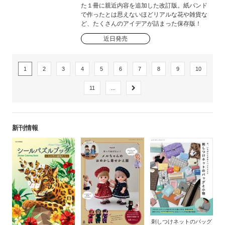
た１冊に親近内容を追加した改訂版。紙バンド
で作ったとは思えないほどリアルな花や雑貨な
ど、たくさんのアイデアが詰まった保存版！
近日発売
1
2
3
4
5
6
7
8
9
10
11
...
新刊情報
刺しつけネットのバッグ