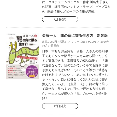
に、コスチュームジュエリー作家 川島宏子さん
の記事、誕生石のハンドストラップ、ビーズQ＆
A、商品情報などビーズの情報が満載。
近日発売
斎藤一人 龍の背に乗る生き方 新装版
定価1,980円（税込） ／ シリーズNo：M1991 ／ 2026年
08月27日発売
日本一幸せなお金持ち・斎藤一人さんの特別弟
子であるタツヤ部長が一人さんから聞いた、今
すぐ実践できる「常識破りの成功法則」！「嫌
な過去なんて、頭のなかでいくらでも好きに書
き換えちゃえばいい。そのことで誰かに迷惑を
かけるわけでもないし、思い出すたびに笑っち
ゃうくらい、自分に都合よく楽しい記憶に書き
換えたらいいよ」（斎藤一人）。龍の背に乗っ
て幸せな世界へすぐに飛んで行ける方法を紹
介。一人さんが描いた「龍」のシールを特別付
録！
近日発売