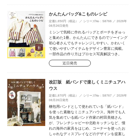
かんたんバッグ&こものレシピ
定価1,650円（税込） ／ シリーズNo：S8766 ／ 2026年
08月26日発売
ミシンで気軽に作れるバッグとポーチをぎゅっ
と集めた1冊。かんたんにできるのでソーイング
初心者さんでもチャレンジしやすい。かわいく
て使いやすいアイテムをデザイン豊富に掲載。
一部作品の作り方はプロセス写真解説つき。
近日発売
改訂版 紙バンドで楽しくミニチュアハ
ウス
定価1,870円（税込） ／ シリーズNo：S8767 ／ 2026年
08月26日発売
梱包用バンドとして使われている「紙バンド」
を使った素敵なミニチュアハウス。海外でも人
気を集めている紙バンド作家の村田美穂さん
が、フレンチシャビーや北欧キッチンなど、憧
れの海外の家具をはじめ、コーナーを使ったお
しゃれなディスプレイなどのデザインを提案し