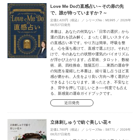
Love Me Doの直感占い～その扉の先
で、誰が待っていますか？～
定価2,420円（税込） ／ シリーズNo：M1995 ／ 2026年
08月27日発売
本書は、あなたの何気ない「日常の選択」から
運の流れを読み解く、まったく新しいスタイル
の直感占い本です。やり方は簡単。呼吸を整
え、心を落ち着けて、直感で選ぶだけ。それだ
けで、今のあなたの状態や運気のバイオリズム
が浮かび上がります。占星術、タロット、数秘
術、易、四柱推命、陰陽五行……東西の運命学
の知恵を凝縮した本書は、繰り返し占うほど直
感が磨かれ、人生をより良い方向へ導く選択が
できるようになります。迷ったとき、不安なと
き、背中を押してほしいとき──何度でも占え
る、新感覚の運命ガイドブックです。
近日発売
立体刺しゅうで紡ぐ美しい花々
定価1,760円（税込） ／ シリーズNo：S8771 ／ 2026年
08月27日発売