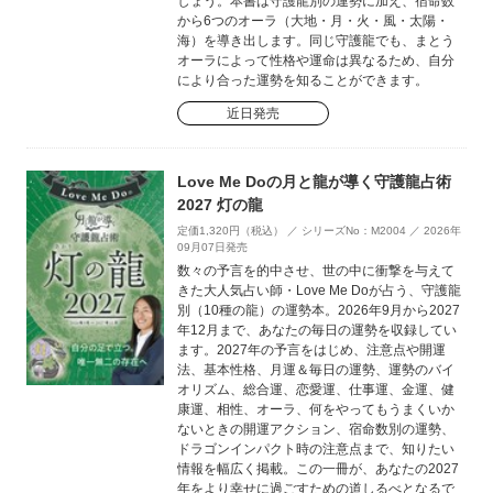
しょう。本書は守護龍別の運勢に加え、宿命数
から6つのオーラ（大地・月・火・風・太陽・
海）を導き出します。同じ守護龍でも、まとう
オーラによって性格や運命は異なるため、自分
により合った運勢を知ることができます。
近日発売
Love Me Doの月と龍が導く守護龍占術
2027 灯の龍
定価1,320円（税込） ／ シリーズNo：M2004 ／ 2026年
09月07日発売
数々の予言を的中させ、世の中に衝撃を与えて
きた大人気占い師・Love Me Doが占う、守護龍
別（10種の龍）の運勢本。2026年9月から2027
年12月まで、あなたの毎日の運勢を収録してい
ます。2027年の予言をはじめ、注意点や開運
法、基本性格、月運＆毎日の運勢、運勢のバイ
オリズム、総合運、恋愛運、仕事運、金運、健
康運、相性、オーラ、何をやってもうまくいか
ないときの開運アクション、宿命数別の運勢、
ドラゴンインパクト時の注意点まで、知りたい
情報を幅広く掲載。この一冊が、あなたの2027
年をより幸せに過ごすための道しるべとなるで