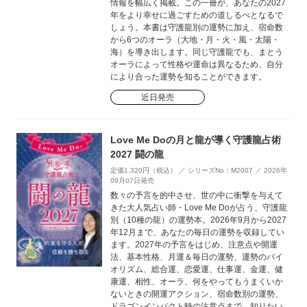
情報を幅広く掲載。この一冊が、あなたの2027
年をより幸せに過ごすための道しるべとなるで
しょう。本書は守護龍別の運勢に加え、宿命数
から6つのオーラ（大地・月・火・風・太陽・
海）を導き出します。同じ守護龍でも、まとう
オーラによって性格や運命は異なるため、自分
により合った運勢を知ることができます。
近日発売
Love Me Doの月と龍が導く守護龍占術
2027 闘の龍
定価1,320円（税込） ／ シリーズNo：M2007 ／ 2026年
09月07日発売
数々の予言を的中させ、世の中に衝撃を与えて
きた大人気占い師・Love Me Doが占う、守護龍
別（10種の龍）の運勢本。2026年9月から2027
年12月まで、あなたの毎日の運勢を収録してい
ます。2027年の予言をはじめ、注意点や開運
法、基本性格、月運＆毎日の運勢、運勢のバイ
オリズム、総合運、恋愛運、仕事運、金運、健
康運、相性、オーラ、何をやってもうまくいか
ないときの開運アクション、宿命数別の運勢、
ドラゴンインパクト時の注意点まで、知りたい