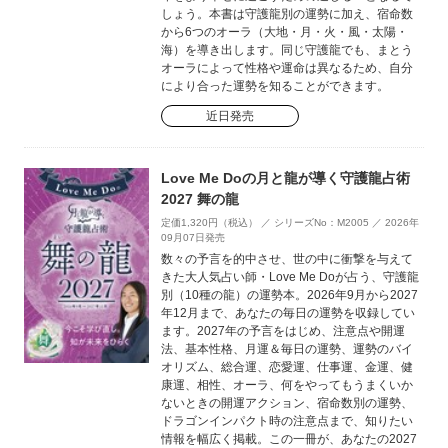
しょう。本書は守護龍別の運勢に加え、宿命数
から6つのオーラ（大地・月・火・風・太陽・
海）を導き出します。同じ守護龍でも、まとう
オーラによって性格や運命は異なるため、自分
により合った運勢を知ることができます。
近日発売
Love Me Doの月と龍が導く守護龍占術
2027 舞の龍
定価1,320円（税込） ／ シリーズNo：M2005 ／ 2026年
09月07日発売
数々の予言を的中させ、世の中に衝撃を与えて
きた大人気占い師・Love Me Doが占う、守護龍
別（10種の龍）の運勢本。2026年9月から2027
年12月まで、あなたの毎日の運勢を収録してい
ます。2027年の予言をはじめ、注意点や開運
法、基本性格、月運＆毎日の運勢、運勢のバイ
オリズム、総合運、恋愛運、仕事運、金運、健
康運、相性、オーラ、何をやってもうまくいか
ないときの開運アクション、宿命数別の運勢、
ドラゴンインパクト時の注意点まで、知りたい
情報を幅広く掲載。この一冊が、あなたの2027