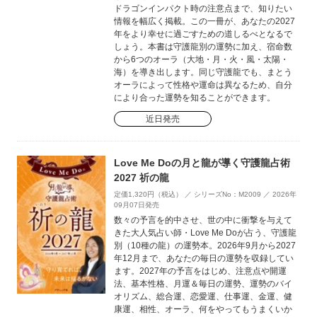
ドラゴンインパクト時の注意点まで、知りたい
情報を幅広く掲載。この一冊が、あなたの2027
年をより幸せに過ごすための道しるべとなるで
しょう。本書は守護龍別の運勢に加え、宿命数
から6つのオーラ（大地・月・火・風・太陽・
海）を導き出します。同じ守護龍でも、まとう
オーラによって性格や運命は異なるため、自分
により合った運勢を知ることができます。
近日発売
Love Me Doの月と龍が導く守護龍占術
2027 祈の龍
定価1,320円（税込） ／ シリーズNo：M2009 ／ 2026年
09月07日発売
数々の予言を的中させ、世の中に衝撃を与えて
きた大人気占い師・Love Me Doが占う、守護龍
別（10種の龍）の運勢本。2026年9月から2027
年12月まで、あなたの毎日の運勢を収録してい
ます。2027年の予言をはじめ、注意点や開運
法、基本性格、月運＆毎日の運勢、運勢のバイ
オリズム、総合運、恋愛運、仕事運、金運、健
康運、相性、オーラ、何をやってもうまくいか