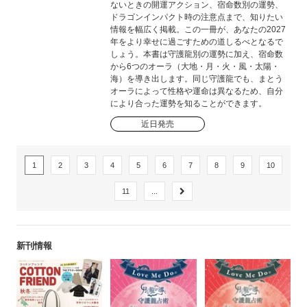
ないときの開運アクション、宿命数別の運勢、
ドラゴンインパクト時の注意点まで、知りたい
情報を幅広く掲載。この一冊が、あなたの2027
年をより幸せに過ごすための道しるべとなるで
しょう。本書は守護龍別の運勢に加え、宿命数
から6つのオーラ（大地・月・火・風・太陽・
海）を導き出します。同じ守護龍でも、まとう
オーラによって性格や運命は異なるため、自分
により合った運勢を知ることができます。
近日発売
1
2
3
4
5
6
7
8
9
10
11
...
新刊情報