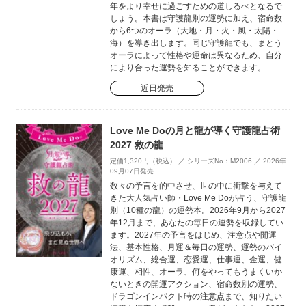
年をより幸せに過ごすための道しるべとなるで
しょう。本書は守護龍別の運勢に加え、宿命数
から6つのオーラ（大地・月・火・風・太陽・
海）を導き出します。同じ守護龍でも、まとう
オーラによって性格や運命は異なるため、自分
により合った運勢を知ることができます。
近日発売
Love Me Doの月と龍が導く守護龍占術
2027 救の龍
定価1,320円（税込） ／ シリーズNo：M2006 ／ 2026年
09月07日発売
数々の予言を的中させ、世の中に衝撃を与えて
きた大人気占い師・Love Me Doが占う、守護龍
別（10種の龍）の運勢本。2026年9月から2027
年12月まで、あなたの毎日の運勢を収録してい
ます。2027年の予言をはじめ、注意点や開運
法、基本性格、月運＆毎日の運勢、運勢のバイ
オリズム、総合運、恋愛運、仕事運、金運、健
康運、相性、オーラ、何をやってもうまくいか
ないときの開運アクション、宿命数別の運勢、
ドラゴンインパクト時の注意点まで、知りたい