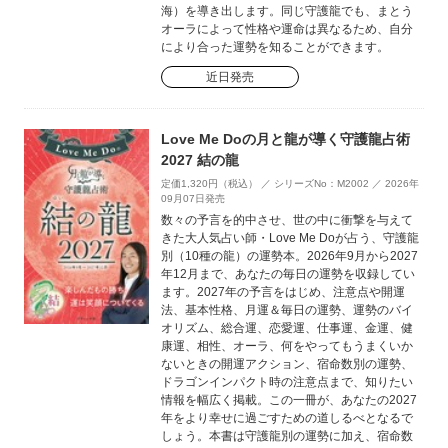
海）を導き出します。同じ守護龍でも、まとう
オーラによって性格や運命は異なるため、自分
により合った運勢を知ることができます。
近日発売
Love Me Doの月と龍が導く守護龍占術
2027 結の龍
定価1,320円（税込） ／ シリーズNo：M2002 ／ 2026年
09月07日発売
数々の予言を的中させ、世の中に衝撃を与えて
きた大人気占い師・Love Me Doが占う、守護龍
別（10種の龍）の運勢本。2026年9月から2027
年12月まで、あなたの毎日の運勢を収録してい
ます。2027年の予言をはじめ、注意点や開運
法、基本性格、月運＆毎日の運勢、運勢のバイ
オリズム、総合運、恋愛運、仕事運、金運、健
康運、相性、オーラ、何をやってもうまくいか
ないときの開運アクション、宿命数別の運勢、
ドラゴンインパクト時の注意点まで、知りたい
情報を幅広く掲載。この一冊が、あなたの2027
年をより幸せに過ごすための道しるべとなるで
しょう。本書は守護龍別の運勢に加え、宿命数