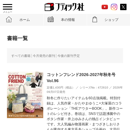
メニュー
ホーム
本の情報
ショップ
書籍一覧
すべての書籍
今月発売の新刊
今後の新刊予定
コットンフレンド2026-2027年秋冬号
Vol.96
定価1,430円（税込） ／ シリーズNo：472610 ／ 2026年
09月07日発売
秋冬に作りたいアイテムを60点強掲載。特別付
録は、人気作家・かたやまゆうこ×大塚屋のコラ
ボレーション「THEアウターBOOK」。新作コー
トのレシピ付き。巻頭は、SNSで話題沸騰中の
ボタン作家・井上ゆみさんの独占インタビュー
です。大人気編み物漫画家・まつざきしおりさ
んが案内する東京毛糸ショップ企画や、大流行