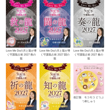
Love Me Doの月と龍が導
Love Me Doの月と龍が導
Love Me Doの月と龍が導
く守護龍占術 2027 救の
く守護龍占術 2027 闘の
く守護龍占術 2027 奏の
龍
龍
龍
改訂版 モコモコ どうぶ
つ刺しゅう