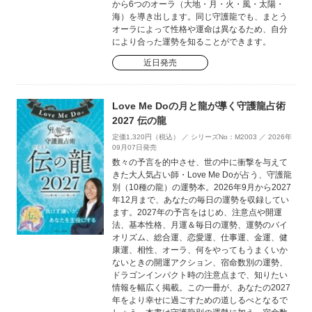
から6つのオーラ（大地・月・火・風・太陽・
海）を導き出します。同じ守護龍でも、まとう
オーラによって性格や運命は異なるため、自分
により合った運勢を知ることができます。
近日発売
Love Me Doの月と龍が導く守護龍占術
2027 伝の龍
定価1,320円（税込） ／ シリーズNo：M2003 ／ 2026年
09月07日発売
数々の予言を的中させ、世の中に衝撃を与えて
きた大人気占い師・Love Me Doが占う、守護龍
別（10種の龍）の運勢本。2026年9月から2027
年12月まで、あなたの毎日の運勢を収録してい
ます。2027年の予言をはじめ、注意点や開運
法、基本性格、月運＆毎日の運勢、運勢のバイ
オリズム、総合運、恋愛運、仕事運、金運、健
康運、相性、オーラ、何をやってもうまくいか
ないときの開運アクション、宿命数別の運勢、
ドラゴンインパクト時の注意点まで、知りたい
情報を幅広く掲載。この一冊が、あなたの2027
年をより幸せに過ごすための道しるべとなるで