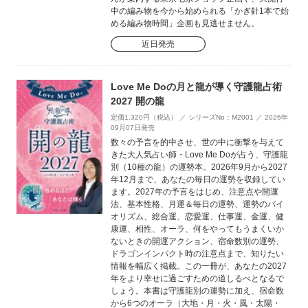
中の編み物を今から始められる「かぎ針1本で始
める編み物時間」企画も見逃せません。
近日発売
Love Me Doの月と龍が導く守護龍占術
2027 開の龍
定価1,320円（税込） ／ シリーズNo：M2001 ／ 2026年
09月07日発売
数々の予言を的中させ、世の中に衝撃を与えて
きた大人気占い師・Love Me Doが占う、守護龍
別（10種の龍）の運勢本。2026年9月から2027
年12月まで、あなたの毎日の運勢を収録してい
ます。2027年の予言をはじめ、注意点や開運
法、基本性格、月運＆毎日の運勢、運勢のバイ
オリズム、総合運、恋愛運、仕事運、金運、健
康運、相性、オーラ、何をやってもうまくいか
ないときの開運アクション、宿命数別の運勢、
ドラゴンインパクト時の注意点まで、知りたい
情報を幅広く掲載。この一冊が、あなたの2027
年をより幸せに過ごすための道しるべとなるで
しょう。本書は守護龍別の運勢に加え、宿命数
から6つのオーラ（大地・月・火・風・太陽・