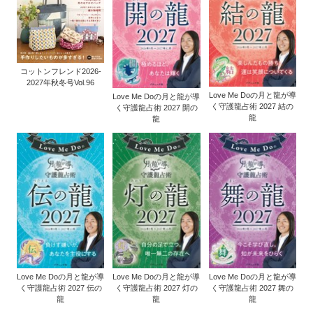
コットンフレンド2026-
2027年秋冬号Vol.96
Love Me Doの月と龍が導
Love Me Doの月と龍が導
く守護龍占術 2027 結の
く守護龍占術 2027 開の
龍
龍
Love Me Doの月と龍が導
Love Me Doの月と龍が導
Love Me Doの月と龍が導
く守護龍占術 2027 伝の
く守護龍占術 2027 灯の
く守護龍占術 2027 舞の
龍
龍
龍