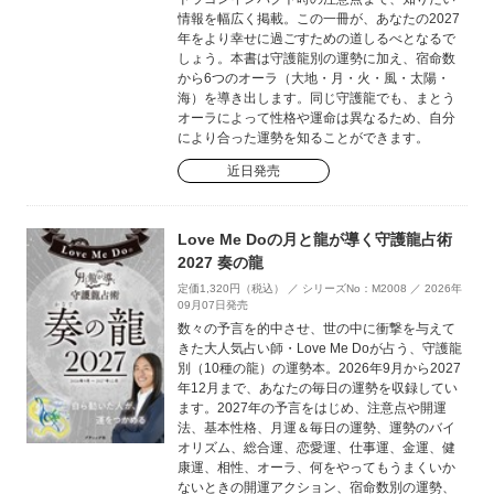
情報を幅広く掲載。この一冊が、あなたの2027
年をより幸せに過ごすための道しるべとなるで
しょう。本書は守護龍別の運勢に加え、宿命数
から6つのオーラ（大地・月・火・風・太陽・
海）を導き出します。同じ守護龍でも、まとう
オーラによって性格や運命は異なるため、自分
により合った運勢を知ることができます。
近日発売
Love Me Doの月と龍が導く守護龍占術
2027 奏の龍
定価1,320円（税込） ／ シリーズNo：M2008 ／ 2026年
09月07日発売
数々の予言を的中させ、世の中に衝撃を与えて
きた大人気占い師・Love Me Doが占う、守護龍
別（10種の龍）の運勢本。2026年9月から2027
年12月まで、あなたの毎日の運勢を収録してい
ます。2027年の予言をはじめ、注意点や開運
法、基本性格、月運＆毎日の運勢、運勢のバイ
オリズム、総合運、恋愛運、仕事運、金運、健
康運、相性、オーラ、何をやってもうまくいか
ないときの開運アクション、宿命数別の運勢、