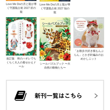
Love Me Doの月と龍が導
Love Me Doの月と龍が導
く守護龍占術 2027 祈の
く守護龍占術 2027 知の
龍
龍
「お散歩大好き猫もんぶ
らん」とかぎ針編みのお
改訂版 和のハギレでち
めかしニット
くちく大人の着せかえド
シールパズルブック 〜大
ール
自然の動物たち〜