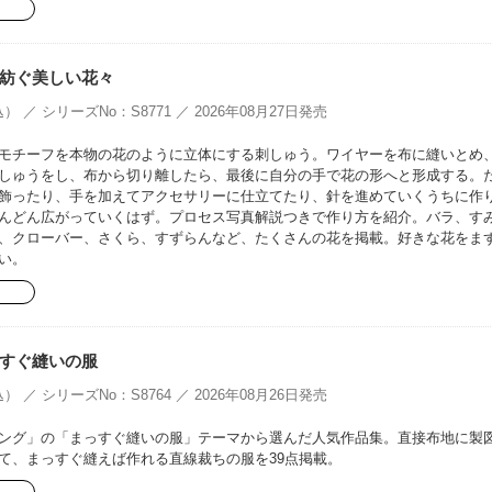
紡ぐ美しい花々
） ／ シリーズNo：S8771 ／ 2026年08月27日発売
モチーフを本物の花のように立体にする刺しゅう。ワイヤーを布に縫いとめ
しゅうをし、布から切り離したら、最後に自分の手で花の形へと形成する。
飾ったり、手を加えてアクセサリーに仕立てたり、針を進めていくうちに作
んどん広がっていくはず。プロセス写真解説つきで作り方を紹介。バラ、す
、クローバー、さくら、すずらんなど、たくさんの花を掲載。好きな花をま
い。
すぐ縫いの服
） ／ シリーズNo：S8764 ／ 2026年08月26日発売
ング」の「まっすぐ縫いの服」テーマから選んだ人気作品集。直接布地に製
て、まっすぐ縫えば作れる直線裁ちの服を39点掲載。