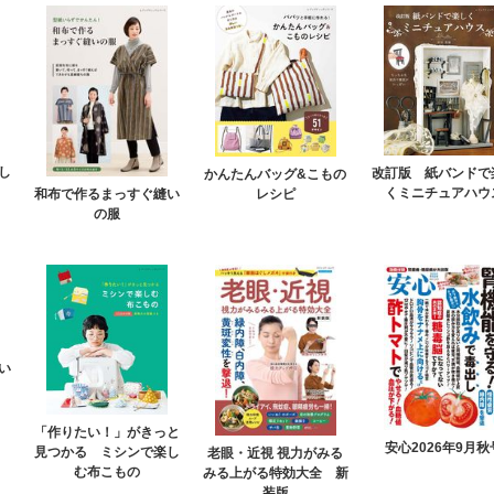
し
改訂版 紙バンドで
かんたんバッグ&こもの
くミニチュアハウ
レシピ
和布で作るまっすぐ縫い
の服
い
「作りたい！」がきっと
安心2026年9月秋
見つかる ミシンで楽し
老眼・近視 視力がみる
む布こもの
みる上がる特効大全 新
装版