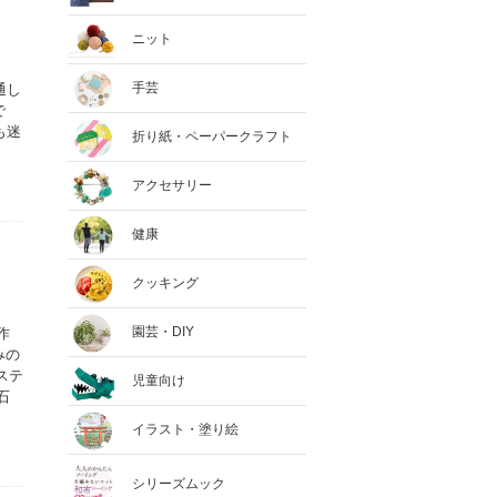
ニット
手芸
通し
で
も迷
折り紙・ペーパークラフト
アクセサリー
健康
クッキング
園芸・DIY
作
みの
ステ
児童向け
石
イラスト・塗り絵
シリーズムック