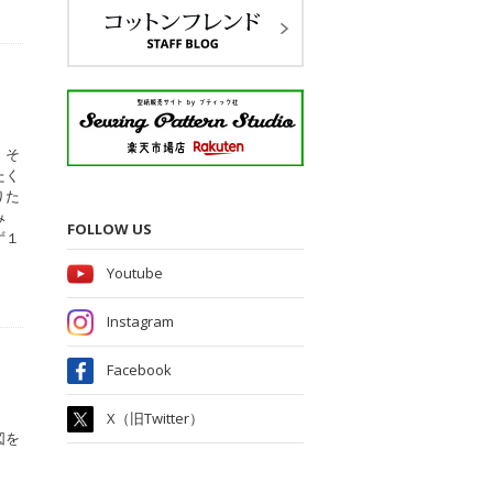
、そ
たく
りた
み
FOLLOW US
ず１
Youtube
Instagram
Facebook
X（旧Twitter）
図を