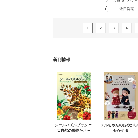
近日発売
1
2
3
4
新刊情報
シールパズルブック 〜
メルちゃんのおめかし
大自然の動物たち〜
せかえ服