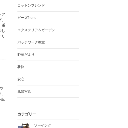
コットンフレンド
たア
ビーズfriend
ダ、
、番
エクステリア＆ガーデン
少し
テリ
パッチワーク教室
野菜だより
壮快
安心
や
風景写真
ま、
本誌
カテゴリー
ソーイング