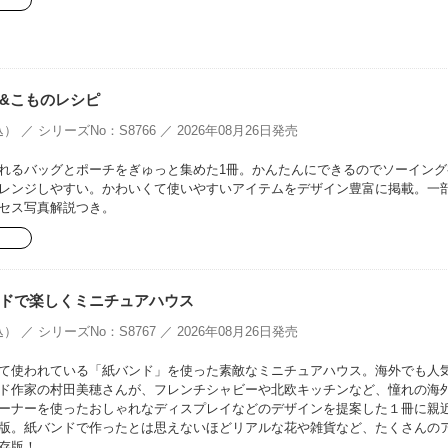
&こものレシピ
） ／ シリーズNo：S8766 ／ 2026年08月26日発売
れるバッグとポーチをぎゅっと集めた1冊。かんたんにできるのでソーイング
レンジしやすい。かわいくて使いやすいアイテムをデザイン豊富に掲載。一
セス写真解説つき。
ドで楽しくミニチュアハウス
） ／ シリーズNo：S8767 ／ 2026年08月26日発売
て使われている「紙バンド」を使った素敵なミニチュアハウス。海外でも人
ド作家の村田美穂さんが、フレンチシャビーや北欧キッチンなど、憧れの海
ーナーを使ったおしゃれなディスプレイなどのデザインを提案した１冊に親
版。紙バンドで作ったとは思えないほどリアルな花や雑貨など、たくさんの
存版！