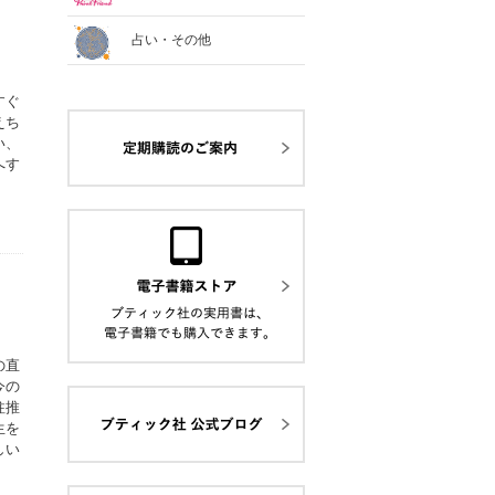
占い・その他
すぐ
えち
い、
へす
の直
今の
柱推
生を
しい