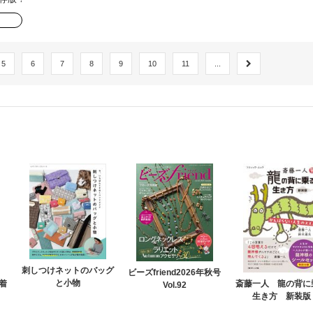
5
6
7
8
9
10
11
...
刺しつけネットのバッグ
ビーズfriend2026年秋号
と小物
着
斎藤一人 龍の背に
Vol.92
生き方 新装版