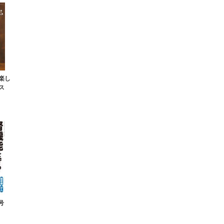
楽し
ス
号