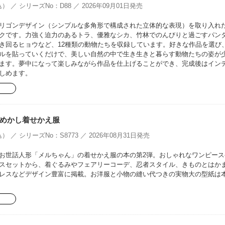
） ／ シリーズNo：D88 ／ 2026年09月01日発売
リゴンデザイン（シンプルな多角形で構成された立体的な表現）を取り入れ
クです。力強く迫力のあるトラ、優雅なシカ、竹林でのんびりと過ごすパン
き回るヒョウなど、12種類の動物たちを収録しています。好きな作品を選び
ルを貼っていくだけで、美しい自然の中で生き生きと暮らす動物たちの姿が
ます。夢中になって楽しみながら作品を仕上げることができ、完成後はイン
しめます。
めかし着せかえ服
） ／ シリーズNo：S8773 ／ 2026年08月31日発売
お世話人形「メルちゃん」の着せかえ服の本の第2弾。おしゃれなワンピース
スセットから、着ぐるみやフェアリーコーデ、忍者スタイル、きものとはか
レスなどデザイン豊富に掲載。お洋服と小物の縫い代つきの実物大の型紙は