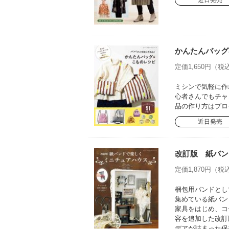
近日発売
かんたんバッグ
定価1,650円（税込
ミシンで気軽に作
心者さんでもチャ
品の作り方はプロ
近日発売
改訂版 紙バン
定価1,870円（税込
梱包用バンドとし
集めている紙バン
家具をはじめ、コ
容を追加した改訂
デアが詰まった保