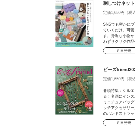
刺しつけネット
定価1,650円（税込
SNSでも密かに
ていくだけ。可愛
す。身近な小物か
わずサクサク作品
近日発売
ビーズfriend20
定価1,650円（税込
巻頭特集：シルエ
る！名画にインス
ミニチュアバッグ
ッチアクセサリー
のハンドストラッ
近日発売