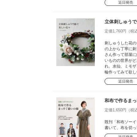
近日発売
立体刺しゅうで
定価1,760円（税込
刺しゅうした花の
の上から丁寧に刺
さん作って部屋に
いものの世界がど
れ、水仙、ミモザ
輪作ってみて欲し
近日発売
和布で作るまっ
定価1,650円（税込
既刊「和布ソーイ
書いて、布を切っ