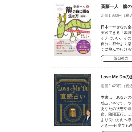
斎藤一人 龍の
定価1,980円（税込
日本一幸せなお金
実践できる「常識
ゃえばいい。その
自分に都合よく楽
ぐに飛んで行ける
近日発売
Love Me 
定価2,420円（税込
本書は、あなたの
感占い本です。や
あなたの状態や運
命、陰陽五行……
より良い方向へ導
とき──何度でも