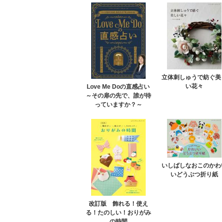
立体刺しゅうで紡ぐ美
い花々
Love Me Doの直感占い
～その扉の先で、誰が待
っていますか？～
いしばしなおこのかわ
いどうぶつ折り紙
改訂版 飾れる！使え
る！たのしい！おりがみ
の時間