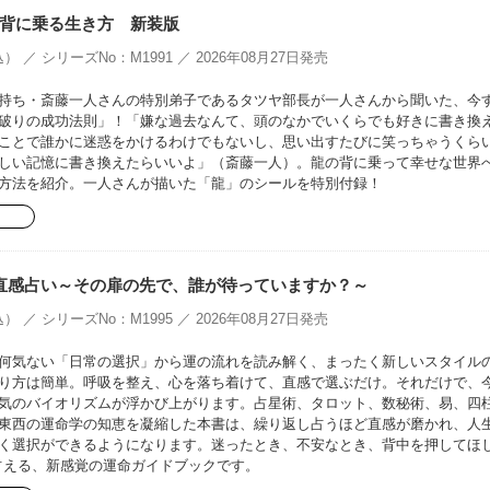
背に乗る生き方 新装版
） ／ シリーズNo：M1991 ／ 2026年08月27日発売
持ち・斎藤一人さんの特別弟子であるタツヤ部長が一人さんから聞いた、今
破りの成功法則」！「嫌な過去なんて、頭のなかでいくらでも好きに書き換
ことで誰かに迷惑をかけるわけでもないし、思い出すたびに笑っちゃうくら
しい記憶に書き換えたらいいよ」（斎藤一人）。龍の背に乗って幸せな世界
方法を紹介。一人さんが描いた「龍」のシールを特別付録！
Doの直感占い～その扉の先で、誰が待っていますか？～
） ／ シリーズNo：M1995 ／ 2026年08月27日発売
何気ない「日常の選択」から運の流れを読み解く、まったく新しいスタイル
り方は簡単。呼吸を整え、心を落ち着けて、直感で選ぶだけ。それだけで、
気のバイオリズムが浮かび上がります。占星術、タロット、数秘術、易、四
東西の運命学の知恵を凝縮した本書は、繰り返し占うほど直感が磨かれ、人
く選択ができるようになります。迷ったとき、不安なとき、背中を押してほ
占える、新感覚の運命ガイドブックです。