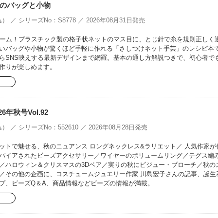
のバッグと小物
） ／ シリーズNo：S8778 ／ 2026年08月31日発売
ブーム！プラスチック製の格子状ネットのマス目に、とじ針で糸を規則正しく
いバッグや小物が驚くほど手軽に作れる「さしつけネット手芸」のレシピ本
らSNS映えする最新デザインまで網羅。基本の通し方解説つきで、初心者で
作りが楽しめます。
26年秋号Vol.92
） ／ シリーズNo：552610 ／ 2026年08月28日発売
ットで魅せる、秋のニュアンス ロングネックレス&ラリエット／ 人気作家が
パイアされたビーズアクセサリー／ワイヤーのボリュームリング／テグス編
／ハロウィン＆クリスマスの3Dベア／実りの秋にビジュー・ブローチ／秋の
／その他の企画に、コスチュームジュエリー作家 川島宏子さんの記事、誕生
プ、ビーズQ＆A、商品情報などビーズの情報が満載。