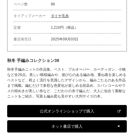
ページ数
96
タイアップメーカー
ダイヤ毛糸
定価
1,210円（税込）
書店発売日
2025年09月03日
秋冬 手編みコレクション38
秋冬手編みニットの作品集。ベスト、プルオーバー、カーディガン、小物
など全26点。美しい模様編みや、遊び心のある編み地、重ね着を楽しめる
ベストなど、程よく流行を意識したデザインから、編みごたえのある作品
まで掲載。編むだけで多彩な色変化が楽しめる段染め、スパンコールやラ
メの煌めきが美しい糸など、こだわりの糸で編んだ、大人に似合う素敵な
ニットをご紹介。写真も編み図も見やすい大判サイズの本。
公式オンラインショップで購入
ネット書店で購入