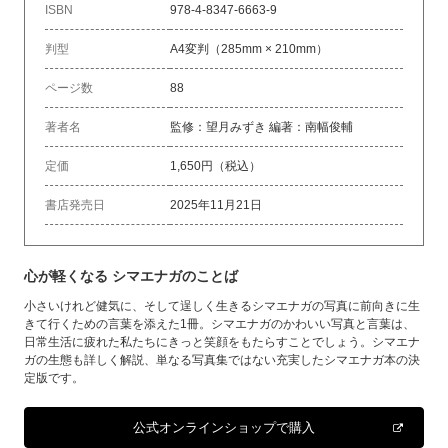
ISBN
978-4-8347-6663-9
判型
A4変判（285mm × 210mm）
ページ数
88
著者名
監修：望月みずき 編著：南幅俊輔
定価
1,650円（税込）
書店発売日
2025年11月21日
心が軽くなる シマエナガのことば
小さいけれど健気に、そして逞しく生きるシマエナガの写真に前向きに生
きて行くための言葉を添えた1冊。シマエナガのかわいい写真と言葉は、
日常生活に疲れた私たちにきっと笑顔をもたらすことでしょう。シマエナ
ガの生態も詳しく解説、単なる写真集ではない充実したシマエナガ本の決
定版です。
公式オンラインショップで購入