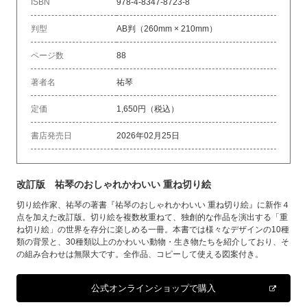
ISBN
978-4-8347-8723-8
判型
AB判（260mm × 210mm）
ページ数
88
著者名
祐琴
定価
1,650円（税込）
書店発売日
2026年02月25日
改訂版 祐琴のおしゃれかわいい 重ね切り絵
切り絵作家、祐琴の著書『祐琴のおしゃれかわいい 重ね切り絵』に新作４
点を加えた改訂版。切り絵を複数枚重ねて、独創的な作品を演出する「重
ね切り絵」の世界を存分に楽しめる一冊。本書では様々なデザインの10種
類の背景と、30種類以上のかわいい動物・生き物たちを紹介しており、そ
の組み合わせは無限大です。全作品、コピーして使える図案付き。
公式オンラインショップで購入