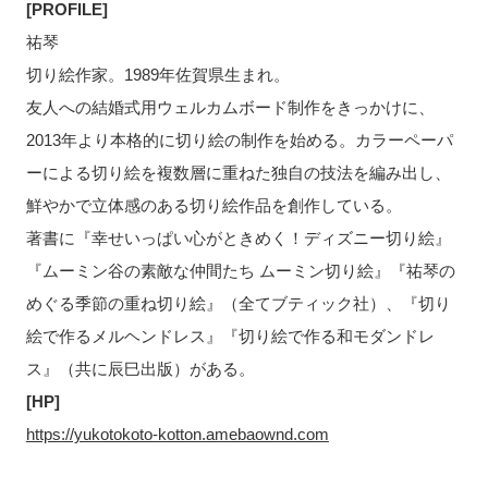
[PROFILE]
祐琴
切り絵作家。1989年佐賀県生まれ。
友人への結婚式用ウェルカムボード制作をきっかけに、
2013年より本格的に切り絵の制作を始める。カラーペーパ
ーによる切り絵を複数層に重ねた独自の技法を編み出し、
鮮やかで立体感のある切り絵作品を創作している。
著書に『幸せいっぱい心がときめく！ディズニー切り絵』
『ムーミン谷の素敵な仲間たち ムーミン切り絵』『祐琴の
めぐる季節の重ね切り絵』（全てブティック社）、『切り
絵で作るメルヘンドレス』『切り絵で作る和モダンドレ
ス』（共に辰巳出版）がある。
[HP]
https://yukotokoto-kotton.amebaownd.com