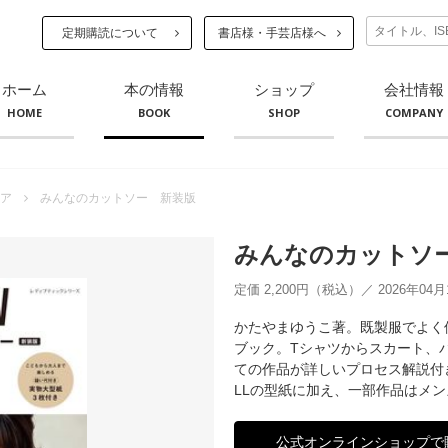
定期購読について
書店様・手芸店様へ
ホーム
本の情報
ショップ
会社情報
HOME
BOOK
SHOP
COMPANY
ア
みんなのカットソー 新装版
みんなのカットソ
定価 2,200円（税込）／ 2026年04
かたやまゆうこ著。既製服でよく
ブック。Tシャツからスカート、
ての作品が詳しいプロセス解説付
LLの型紙に加え、一部作品はメ
公式オンラインショップで