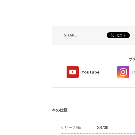
SHARE
ブ
Youtube
I
本の仕様
シリーズNo
S8739