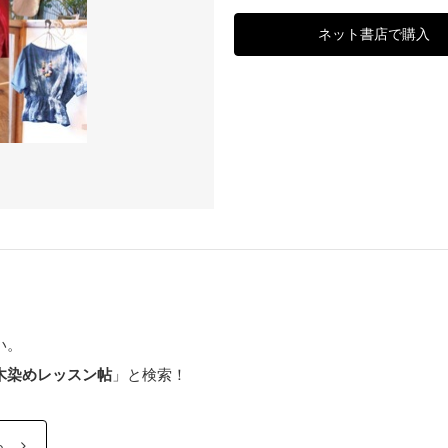
ネット書店で購入
い。
木染めレッスン帖
」と検索！
ら