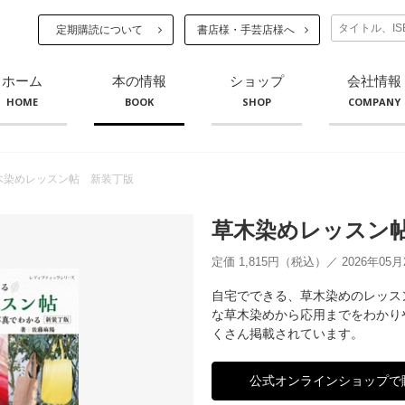
定期購読について
書店様・手芸店様へ
ホーム
本の情報
ショップ
会社情報
HOME
BOOK
SHOP
COMPANY
木染めレッスン帖 新装丁版
草木染めレッスン
定価 1,815円（税込）／ 2026年05
自宅でできる、草木染めのレッス
な草木染めから応用までをわかり
くさん掲載されています。
公式オンラインショップで