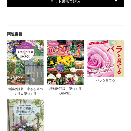
ネット書店で購入
関連書籍
バラを育てる
増補改訂版 花づくり
増補改訂版 小さな庭づ
Q&A325
くり＆花づくり