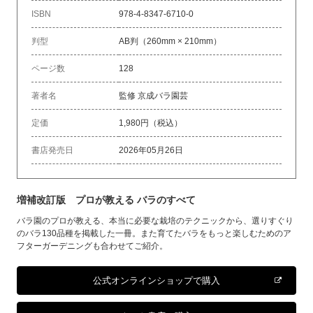
ISBN
978-4-8347-6710-0
判型
AB判（260mm × 210mm）
ページ数
128
著者名
監修 京成バラ園芸
定価
1,980円（税込）
書店発売日
2026年05月26日
増補改訂版 プロが教える バラのすべて
バラ園のプロが教える、本当に必要な栽培のテクニックから、選りすぐり
のバラ130品種を掲載した一冊。また育てたバラをもっと楽しむためのア
フターガーデニングも合わせてご紹介。
公式オンラインショップで購入