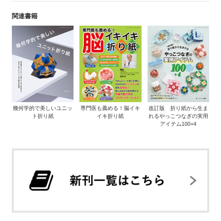
関連書籍
幾何学的で美しいユニッ
専門医も薦める！脳イキ
改訂版 折り紙から生ま
ト折り紙
イキ折り紙
れるやっこつなぎの実用
アイテム100+4