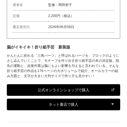
著者名
監修：岡田郁子
定価
2,200円（税込）
書店発売日
2026年06月08日
脳がイキイキ！折り紙手芸 新装版
かんたんに折れる「三角パーツ」と呼ばれるパーツを、ブロックのように
さし込んでいくことで、モチーフを作り出す折り紙手芸の本の決定版。指
先の運動と、反復作業は脳にもよい影響を与えると言われている。そんな
折り紙手芸の作品を176ページの大ボリュームで紹介。オールカラーの組
み方図と、文字が大きい大判サイズで作り方も見やすい！
公式オンラインショップで購入
ネット書店で購入