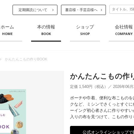
定期購読について
書店様・手芸店様へ
ホーム
本の情報
ショップ
会社情報
HOME
BOOK
SHOP
COMPANY
かんたんこもの作りBOOK
かんたんこもの作り
定価 1,540円（税込）／ 2026年06
ポーチや巾着、便利な布こものを
クなど、ミシンでさくっとすぐに
ーイング初心者さんに作りやすい
入りの布を見つけて、こもの作り
公式オンラインショップで