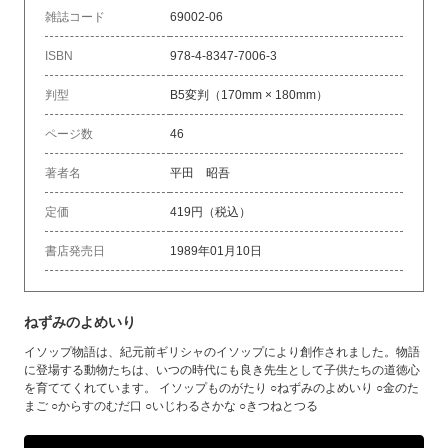
雑誌コード
69002-06
ISBN
978-4-8347-7006-3
判型
B5変判（170mm × 180mm）
ページ数
46
著者名
平田 昭吾
定価
419円（税込）
書店発売日
1989年01月10日
ねずみのよめいり
イソップ物語は、紀元前ギリシャのイソップにより創作されました。物語
に登場する動物たちは、いつの時代にも良き先生として子供たちの道徳心
を育ててくれています。 イソップものがたり ○ねずみのよめいり ○金のた
まご ○からすのむだ口 ○いじわるさかな ○きつねとつる