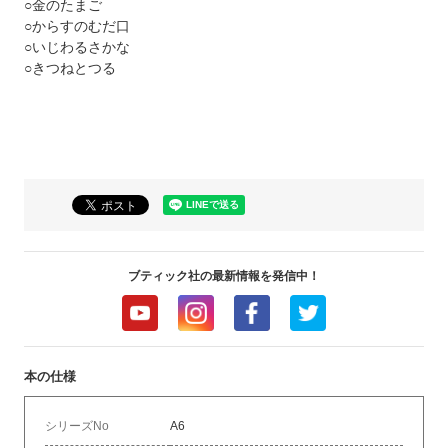
○金のたまご
○からすのむだ口
○いじわるさかな
○きつねとつる
ブティック社の最新情報を発信中！
本の仕様
シリーズNo
A6