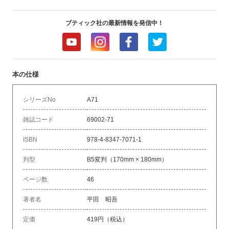
ブティック社の最新情報を発信中！
本の仕様
シリーズNo
A71
雑誌コード
69002-71
ISBN
978-4-8347-7071-1
判型
B5変判（170mm × 180mm）
ページ数
46
著者名
平田 昭吾
定価
419円（税込）