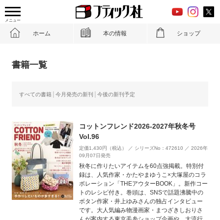
メニュー
ホーム
本の情報
ショップ
書籍一覧
すべての書籍
今月発売の新刊
今後の新刊予定
コットンフレンド2026-2027年秋冬号
Vol.96
定価1,430円（税込） ／ シリーズNo：472610 ／ 2026年
09月07日発売
秋冬に作りたいアイテムを60点強掲載。特別付
録は、人気作家・かたやまゆうこ×大塚屋のコラ
ボレーション「THEアウターBOOK」。新作コー
トのレシピ付き。巻頭は、SNSで話題沸騰中の
ボタン作家・井上ゆみさんの独占インタビュー
です。大人気編み物漫画家・まつざきしおりさ
んが案内する東京毛糸ショップ企画や、大流行