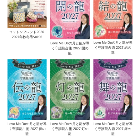
コットンフレンド2026-
2027年秋冬号Vol.96
Love Me Doの月と龍が導
Love Me Doの月と龍が導
く守護龍占術 2027 結の
く守護龍占術 2027 開の
龍
龍
Love Me Doの月と龍が導
Love Me Doの月と龍が導
Love Me Doの月と龍が導
く守護龍占術 2027 伝の
く守護龍占術 2027 灯の
く守護龍占術 2027 舞の
龍
龍
龍