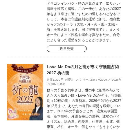
ドラゴンインパクト時の注意点まで、知りたい
情報を幅広く掲載。この一冊が、あなたの2027
年をより幸せに過ごすための道しるべとなるで
しょう。本書は守護龍別の運勢に加え、宿命数
から6つのオーラ（大地・月・火・風・太陽・
海）を導き出します。同じ守護龍でも、まとう
オーラによって性格や運命は異なるため、自分
により合った運勢を知ることができます。
近日発売
Love Me Doの月と龍が導く守護龍占術
2027 祈の龍
定価1,320円（税込） ／ シリーズNo：M2009 ／ 2026年
09月07日発売
数々の予言を的中させ、世の中に衝撃を与えて
きた大人気占い師・Love Me Doが占う、守護龍
別（10種の龍）の運勢本。2026年9月から2027
年12月まで、あなたの毎日の運勢を収録してい
ます。2027年の予言をはじめ、注意点や開運
法、基本性格、月運＆毎日の運勢、運勢のバイ
オリズム、総合運、恋愛運、仕事運、金運、健
康運、相性、オーラ、何をやってもうまくいか