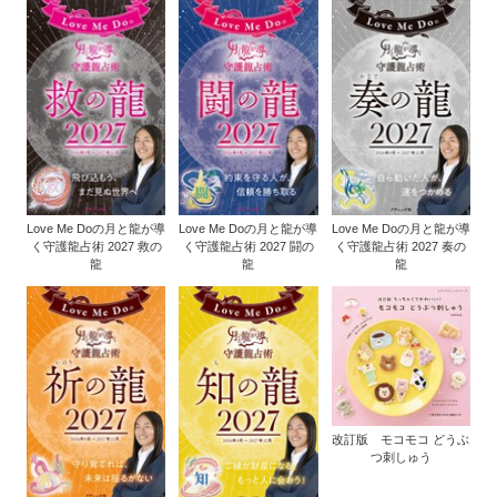
Love Me Doの月と龍が導
Love Me Doの月と龍が導
Love Me Doの月と龍が導
く守護龍占術 2027 救の
く守護龍占術 2027 闘の
く守護龍占術 2027 奏の
龍
龍
龍
改訂版 モコモコ どうぶ
つ刺しゅう