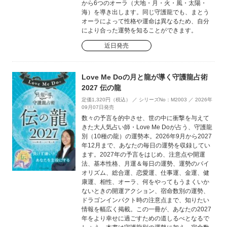
から6つのオーラ（大地・月・火・風・太陽・
海）を導き出します。同じ守護龍でも、まとう
オーラによって性格や運命は異なるため、自分
により合った運勢を知ることができます。
近日発売
Love Me Doの月と龍が導く守護龍占術
2027 伝の龍
定価1,320円（税込） ／ シリーズNo：M2003 ／ 2026年
09月07日発売
数々の予言を的中させ、世の中に衝撃を与えて
きた大人気占い師・Love Me Doが占う、守護龍
別（10種の龍）の運勢本。2026年9月から2027
年12月まで、あなたの毎日の運勢を収録してい
ます。2027年の予言をはじめ、注意点や開運
法、基本性格、月運＆毎日の運勢、運勢のバイ
オリズム、総合運、恋愛運、仕事運、金運、健
康運、相性、オーラ、何をやってもうまくいか
ないときの開運アクション、宿命数別の運勢、
ドラゴンインパクト時の注意点まで、知りたい
情報を幅広く掲載。この一冊が、あなたの2027
年をより幸せに過ごすための道しるべとなるで