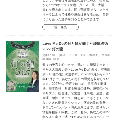
しょう。本書は守護龍別の運勢に加え、宿命数
から6つのオーラ（大地・月・火・風・太陽・
海）を導き出します。同じ守護龍でも、まとう
オーラによって性格や運命は異なるため、自分
により合った運勢を知ることができます。
近日発売
Love Me Doの月と龍が導く守護龍占術
2027 灯の龍
定価1,320円（税込） ／ シリーズNo：M2004 ／ 2026年
09月07日発売
数々の予言を的中させ、世の中に衝撃を与えて
きた大人気占い師・Love Me Doが占う、守護龍
別（10種の龍）の運勢本。2026年9月から2027
年12月まで、あなたの毎日の運勢を収録してい
ます。2027年の予言をはじめ、注意点や開運
法、基本性格、月運＆毎日の運勢、運勢のバイ
オリズム、総合運、恋愛運、仕事運、金運、健
康運、相性、オーラ、何をやってもうまくいか
ないときの開運アクション、宿命数別の運勢、
ドラゴンインパクト時の注意点まで、知りたい
情報を幅広く掲載。この一冊が、あなたの2027
年をより幸せに過ごすための道しるべとなるで