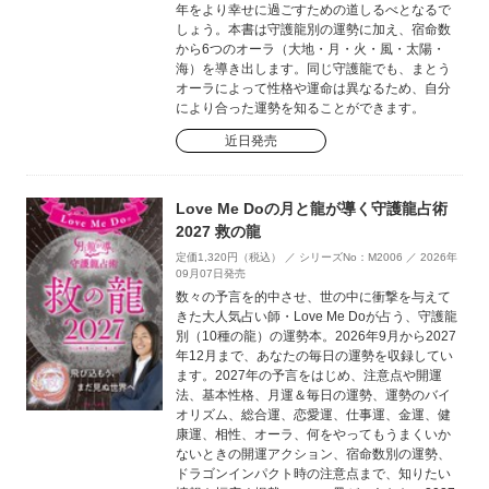
年をより幸せに過ごすための道しるべとなるで
しょう。本書は守護龍別の運勢に加え、宿命数
から6つのオーラ（大地・月・火・風・太陽・
海）を導き出します。同じ守護龍でも、まとう
オーラによって性格や運命は異なるため、自分
により合った運勢を知ることができます。
近日発売
Love Me Doの月と龍が導く守護龍占術
2027 救の龍
定価1,320円（税込） ／ シリーズNo：M2006 ／ 2026年
09月07日発売
数々の予言を的中させ、世の中に衝撃を与えて
きた大人気占い師・Love Me Doが占う、守護龍
別（10種の龍）の運勢本。2026年9月から2027
年12月まで、あなたの毎日の運勢を収録してい
ます。2027年の予言をはじめ、注意点や開運
法、基本性格、月運＆毎日の運勢、運勢のバイ
オリズム、総合運、恋愛運、仕事運、金運、健
康運、相性、オーラ、何をやってもうまくいか
ないときの開運アクション、宿命数別の運勢、
ドラゴンインパクト時の注意点まで、知りたい