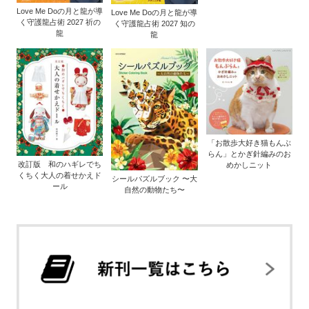
Love Me Doの月と龍が導
Love Me Doの月と龍が導
く守護龍占術 2027 祈の
く守護龍占術 2027 知の
龍
龍
「お散歩大好き猫もんぶ
らん」とかぎ針編みのお
改訂版 和のハギレでち
めかしニット
くちく大人の着せかえド
シールパズルブック 〜大
ール
自然の動物たち〜