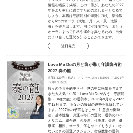
情報を幅広く掲載。この一冊が、あなたの2027
年をより幸せに過ごすための道しるべとなるで
しょう。本書は守護龍別の運勢に加え、宿命数
から6つのオーラ（大地・月・火・風・太陽・
海）を導き出します。同じ守護龍でも、まとう
オーラによって性格や運命は異なるため、自分
により合った運勢を知ることができます。
近日発売
Love Me Doの月と龍が導く守護龍占術
2027 奏の龍
定価1,320円（税込） ／ シリーズNo：M2008 ／ 2026年
09月07日発売
数々の予言を的中させ、世の中に衝撃を与えて
きた大人気占い師・Love Me Doが占う、守護龍
別（10種の龍）の運勢本。2026年9月から2027
年12月まで、あなたの毎日の運勢を収録してい
ます。2027年の予言をはじめ、注意点や開運
法、基本性格、月運＆毎日の運勢、運勢のバイ
オリズム、総合運、恋愛運、仕事運、金運、健
康運、相性、オーラ、何をやってもうまくいか
ないときの開運アクション、宿命数別の運勢、