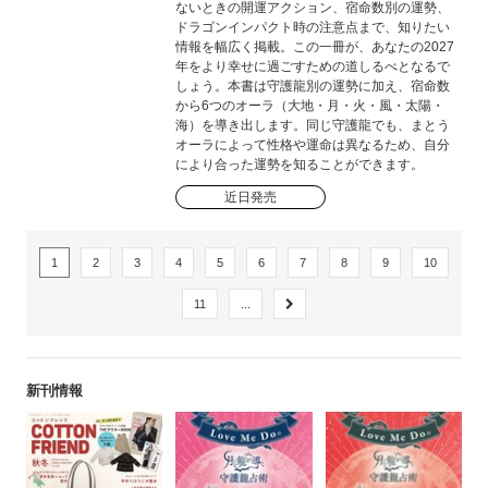
ないときの開運アクション、宿命数別の運勢、
ドラゴンインパクト時の注意点まで、知りたい
情報を幅広く掲載。この一冊が、あなたの2027
年をより幸せに過ごすための道しるべとなるで
しょう。本書は守護龍別の運勢に加え、宿命数
から6つのオーラ（大地・月・火・風・太陽・
海）を導き出します。同じ守護龍でも、まとう
オーラによって性格や運命は異なるため、自分
により合った運勢を知ることができます。
近日発売
1
2
3
4
5
6
7
8
9
10
11
...
新刊情報