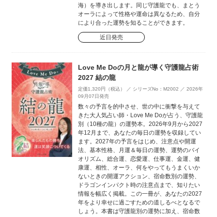
海）を導き出します。同じ守護龍でも、まとう
オーラによって性格や運命は異なるため、自分
により合った運勢を知ることができます。
近日発売
Love Me Doの月と龍が導く守護龍占術
2027 結の龍
定価1,320円（税込） ／ シリーズNo：M2002 ／ 2026年
09月07日発売
数々の予言を的中させ、世の中に衝撃を与えて
きた大人気占い師・Love Me Doが占う、守護龍
別（10種の龍）の運勢本。2026年9月から2027
年12月まで、あなたの毎日の運勢を収録してい
ます。2027年の予言をはじめ、注意点や開運
法、基本性格、月運＆毎日の運勢、運勢のバイ
オリズム、総合運、恋愛運、仕事運、金運、健
康運、相性、オーラ、何をやってもうまくいか
ないときの開運アクション、宿命数別の運勢、
ドラゴンインパクト時の注意点まで、知りたい
情報を幅広く掲載。この一冊が、あなたの2027
年をより幸せに過ごすための道しるべとなるで
しょう。本書は守護龍別の運勢に加え、宿命数