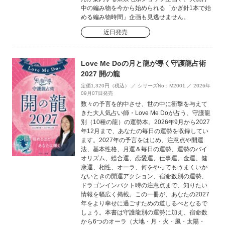
中の編み物を今から始められる「かぎ針1本で始
める編み物時間」企画も見逃せません。
近日発売
Love Me Doの月と龍が導く守護龍占術
2027 開の龍
定価1,320円（税込） ／ シリーズNo：M2001 ／ 2026年
09月07日発売
数々の予言を的中させ、世の中に衝撃を与えて
きた大人気占い師・Love Me Doが占う、守護龍
別（10種の龍）の運勢本。2026年9月から2027
年12月まで、あなたの毎日の運勢を収録してい
ます。2027年の予言をはじめ、注意点や開運
法、基本性格、月運＆毎日の運勢、運勢のバイ
オリズム、総合運、恋愛運、仕事運、金運、健
康運、相性、オーラ、何をやってもうまくいか
ないときの開運アクション、宿命数別の運勢、
ドラゴンインパクト時の注意点まで、知りたい
情報を幅広く掲載。この一冊が、あなたの2027
年をより幸せに過ごすための道しるべとなるで
しょう。本書は守護龍別の運勢に加え、宿命数
から6つのオーラ（大地・月・火・風・太陽・