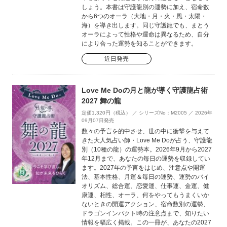
しょう。本書は守護龍別の運勢に加え、宿命数
から6つのオーラ（大地・月・火・風・太陽・
海）を導き出します。同じ守護龍でも、まとう
オーラによって性格や運命は異なるため、自分
により合った運勢を知ることができます。
近日発売
Love Me Doの月と龍が導く守護龍占術
2027 舞の龍
定価1,320円（税込） ／ シリーズNo：M2005 ／ 2026年
09月07日発売
数々の予言を的中させ、世の中に衝撃を与えて
きた大人気占い師・Love Me Doが占う、守護龍
別（10種の龍）の運勢本。2026年9月から2027
年12月まで、あなたの毎日の運勢を収録してい
ます。2027年の予言をはじめ、注意点や開運
法、基本性格、月運＆毎日の運勢、運勢のバイ
オリズム、総合運、恋愛運、仕事運、金運、健
康運、相性、オーラ、何をやってもうまくいか
ないときの開運アクション、宿命数別の運勢、
ドラゴンインパクト時の注意点まで、知りたい
情報を幅広く掲載。この一冊が、あなたの2027