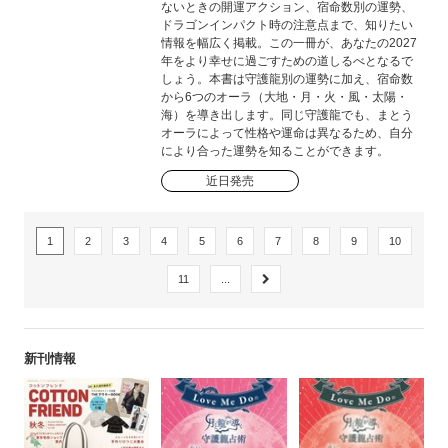
ないときの開運アクション、宿命数別の運勢、
ドラゴンインパクト時の注意点まで、知りたい
情報を幅広く掲載。この一冊が、あなたの2027
年をより幸せに過ごすための道しるべとなるで
しょう。本書は守護龍別の運勢に加え、宿命数
から6つのオーラ（大地・月・火・風・太陽・
海）を導き出します。同じ守護龍でも、まとう
オーラによって性格や運命は異なるため、自分
により合った運勢を知ることができます。
近日発売
1
2
3
4
5
6
7
8
9
10
11
...
新刊情報