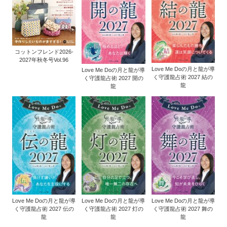
コットンフレンド2026-
2027年秋冬号Vol.96
Love Me Doの月と龍が導
Love Me Doの月と龍が導
く守護龍占術 2027 結の
く守護龍占術 2027 開の
龍
龍
Love Me Doの月と龍が導
Love Me Doの月と龍が導
Love Me Doの月と龍が導
く守護龍占術 2027 伝の
く守護龍占術 2027 灯の
く守護龍占術 2027 舞の
龍
龍
龍