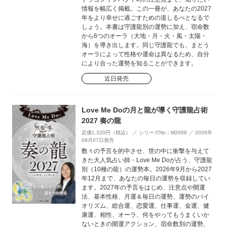
情報を幅広く掲載。この一冊が、あなたの2027
年をより幸せに過ごすための道しるべとなるで
しょう。本書は守護龍別の運勢に加え、宿命数
から6つのオーラ（大地・月・火・風・太陽・
海）を導き出します。同じ守護龍でも、まとう
オーラによって性格や運命は異なるため、自分
により合った運勢を知ることができます。
近日発売
Love Me Doの月と龍が導く守護龍占術
2027 奏の龍
定価1,320円（税込） ／ シリーズNo：M2008 ／ 2026年
09月07日発売
数々の予言を的中させ、世の中に衝撃を与えて
きた大人気占い師・Love Me Doが占う、守護龍
別（10種の龍）の運勢本。2026年9月から2027
年12月まで、あなたの毎日の運勢を収録してい
ます。2027年の予言をはじめ、注意点や開運
法、基本性格、月運＆毎日の運勢、運勢のバイ
オリズム、総合運、恋愛運、仕事運、金運、健
康運、相性、オーラ、何をやってもうまくいか
ないときの開運アクション、宿命数別の運勢、