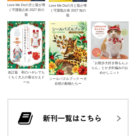
Love Me Doの月と龍が導
Love Me Doの月と龍が導
く守護龍占術 2027 祈の
く守護龍占術 2027 知の
龍
龍
「お散歩大好き猫もんぶ
らん」とかぎ針編みのお
改訂版 和のハギレでち
めかしニット
くちく大人の着せかえド
シールパズルブック 〜大
ール
自然の動物たち〜