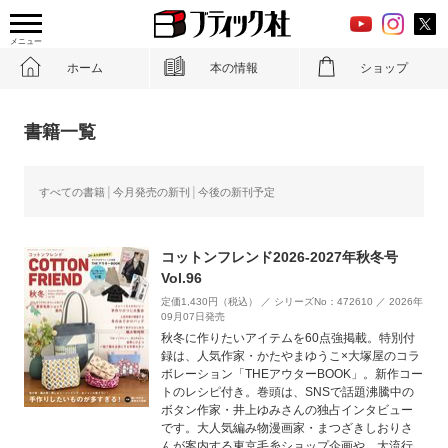
メニュー
ホーム
本の情報
ショップ
書籍一覧
すべての書籍
今月発売の新刊
今後の新刊予定
コットンフレンド2026-2027年秋冬号
Vol.96
定価1,430円（税込） ／ シリーズNo：472610 ／ 2026年
09月07日発売
秋冬に作りたいアイテムを60点強掲載。特別付
録は、人気作家・かたやまゆうこ×大塚屋のコラ
ボレーション「THEアウターBOOK」。新作コー
トのレシピ付き。巻頭は、SNSで話題沸騰中の
ボタン作家・井上ゆみさんの独占インタビュー
です。大人気編み物漫画家・まつざきしおりさ
んが案内する東京毛糸ショップ企画や、大流行