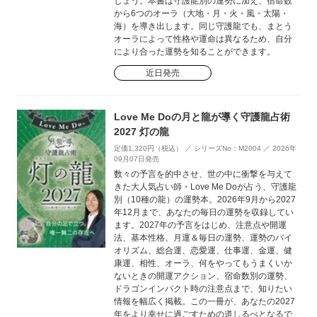
しょう。本書は守護龍別の運勢に加え、宿命数
から6つのオーラ（大地・月・火・風・太陽・
海）を導き出します。同じ守護龍でも、まとう
オーラによって性格や運命は異なるため、自分
により合った運勢を知ることができます。
近日発売
Love Me Doの月と龍が導く守護龍占術
2027 灯の龍
定価1,320円（税込） ／ シリーズNo：M2004 ／ 2026年
09月07日発売
数々の予言を的中させ、世の中に衝撃を与えて
きた大人気占い師・Love Me Doが占う、守護龍
別（10種の龍）の運勢本。2026年9月から2027
年12月まで、あなたの毎日の運勢を収録してい
ます。2027年の予言をはじめ、注意点や開運
法、基本性格、月運＆毎日の運勢、運勢のバイ
オリズム、総合運、恋愛運、仕事運、金運、健
康運、相性、オーラ、何をやってもうまくいか
ないときの開運アクション、宿命数別の運勢、
ドラゴンインパクト時の注意点まで、知りたい
情報を幅広く掲載。この一冊が、あなたの2027
年をより幸せに過ごすための道しるべとなるで