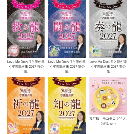
Love Me Doの月と龍が導
Love Me Doの月と龍が導
Love Me Doの月と龍が導
く守護龍占術 2027 救の
く守護龍占術 2027 闘の
く守護龍占術 2027 奏の
龍
龍
龍
改訂版 モコモコ どうぶ
つ刺しゅう