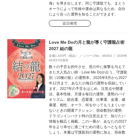
海）を導き出します。同じ守護龍でも、まとう
オーラによって性格や運命は異なるため、自分
により合った運勢を知ることができます。
近日発売
Love Me Doの月と龍が導く守護龍占術
2027 結の龍
定価1,320円（税込） ／ シリーズNo：M2002 ／ 2026年
09月07日発売
数々の予言を的中させ、世の中に衝撃を与えて
きた大人気占い師・Love Me Doが占う、守護龍
別（10種の龍）の運勢本。2026年9月から2027
年12月まで、あなたの毎日の運勢を収録してい
ます。2027年の予言をはじめ、注意点や開運
法、基本性格、月運＆毎日の運勢、運勢のバイ
オリズム、総合運、恋愛運、仕事運、金運、健
康運、相性、オーラ、何をやってもうまくいか
ないときの開運アクション、宿命数別の運勢、
ドラゴンインパクト時の注意点まで、知りたい
情報を幅広く掲載。この一冊が、あなたの2027
年をより幸せに過ごすための道しるべとなるで
しょう。本書は守護龍別の運勢に加え、宿命数