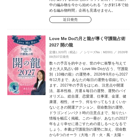
中の編み物を今から始められる「かぎ針1本で始
める編み物時間」企画も見逃せません。
近日発売
Love Me Doの月と龍が導く守護龍占術
2027 開の龍
定価1,320円（税込） ／ シリーズNo：M2001 ／ 2026年
09月07日発売
数々の予言を的中させ、世の中に衝撃を与えて
きた大人気占い師・Love Me Doが占う、守護龍
別（10種の龍）の運勢本。2026年9月から2027
年12月まで、あなたの毎日の運勢を収録してい
ます。2027年の予言をはじめ、注意点や開運
法、基本性格、月運＆毎日の運勢、運勢のバイ
オリズム、総合運、恋愛運、仕事運、金運、健
康運、相性、オーラ、何をやってもうまくいか
ないときの開運アクション、宿命数別の運勢、
ドラゴンインパクト時の注意点まで、知りたい
情報を幅広く掲載。この一冊が、あなたの2027
年をより幸せに過ごすための道しるべとなるで
しょう。本書は守護龍別の運勢に加え、宿命数
から6つのオーラ（大地・月・火・風・太陽・