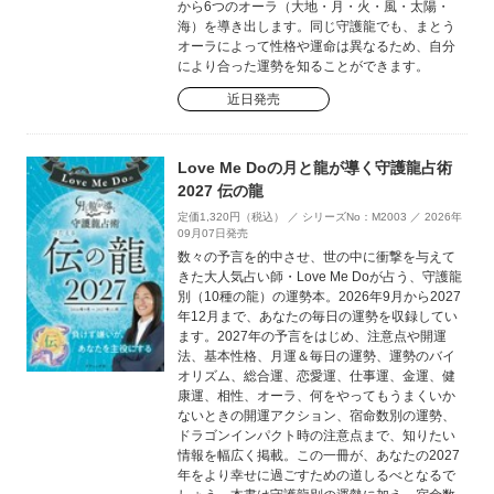
から6つのオーラ（大地・月・火・風・太陽・
海）を導き出します。同じ守護龍でも、まとう
オーラによって性格や運命は異なるため、自分
により合った運勢を知ることができます。
近日発売
Love Me Doの月と龍が導く守護龍占術
2027 伝の龍
定価1,320円（税込） ／ シリーズNo：M2003 ／ 2026年
09月07日発売
数々の予言を的中させ、世の中に衝撃を与えて
きた大人気占い師・Love Me Doが占う、守護龍
別（10種の龍）の運勢本。2026年9月から2027
年12月まで、あなたの毎日の運勢を収録してい
ます。2027年の予言をはじめ、注意点や開運
法、基本性格、月運＆毎日の運勢、運勢のバイ
オリズム、総合運、恋愛運、仕事運、金運、健
康運、相性、オーラ、何をやってもうまくいか
ないときの開運アクション、宿命数別の運勢、
ドラゴンインパクト時の注意点まで、知りたい
情報を幅広く掲載。この一冊が、あなたの2027
年をより幸せに過ごすための道しるべとなるで