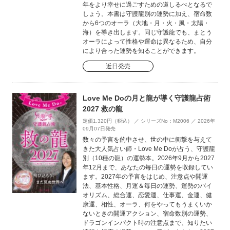
年をより幸せに過ごすための道しるべとなるで
しょう。本書は守護龍別の運勢に加え、宿命数
から6つのオーラ（大地・月・火・風・太陽・
海）を導き出します。同じ守護龍でも、まとう
オーラによって性格や運命は異なるため、自分
により合った運勢を知ることができます。
近日発売
Love Me Doの月と龍が導く守護龍占術
2027 救の龍
定価1,320円（税込） ／ シリーズNo：M2006 ／ 2026年
09月07日発売
数々の予言を的中させ、世の中に衝撃を与えて
きた大人気占い師・Love Me Doが占う、守護龍
別（10種の龍）の運勢本。2026年9月から2027
年12月まで、あなたの毎日の運勢を収録してい
ます。2027年の予言をはじめ、注意点や開運
法、基本性格、月運＆毎日の運勢、運勢のバイ
オリズム、総合運、恋愛運、仕事運、金運、健
康運、相性、オーラ、何をやってもうまくいか
ないときの開運アクション、宿命数別の運勢、
ドラゴンインパクト時の注意点まで、知りたい