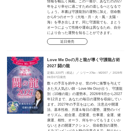
情報を幅広く掲載。この一冊が、あなたの2027
年をより幸せに過ごすための道しるべとなるで
しょう。本書は守護龍別の運勢に加え、宿命数
から6つのオーラ（大地・月・火・風・太陽・
海）を導き出します。同じ守護龍でも、まとう
オーラによって性格や運命は異なるため、自分
により合った運勢を知ることができます。
近日発売
Love Me Doの月と龍が導く守護龍占術
2027 闘の龍
定価1,320円（税込） ／ シリーズNo：M2007 ／ 2026年
09月07日発売
数々の予言を的中させ、世の中に衝撃を与えて
きた大人気占い師・Love Me Doが占う、守護龍
別（10種の龍）の運勢本。2026年9月から2027
年12月まで、あなたの毎日の運勢を収録してい
ます。2027年の予言をはじめ、注意点や開運
法、基本性格、月運＆毎日の運勢、運勢のバイ
オリズム、総合運、恋愛運、仕事運、金運、健
康運、相性、オーラ、何をやってもうまくいか
ないときの開運アクション、宿命数別の運勢、
ドラゴンインパクト時の注意点まで、知りたい