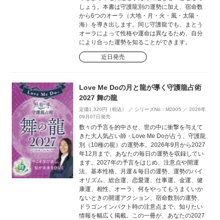
しょう。本書は守護龍別の運勢に加え、宿命数
から6つのオーラ（大地・月・火・風・太陽・
海）を導き出します。同じ守護龍でも、まとう
オーラによって性格や運命は異なるため、自分
により合った運勢を知ることができます。
近日発売
Love Me Doの月と龍が導く守護龍占術
2027 舞の龍
定価1,320円（税込） ／ シリーズNo：M2005 ／ 2026年
09月07日発売
数々の予言を的中させ、世の中に衝撃を与えて
きた大人気占い師・Love Me Doが占う、守護龍
別（10種の龍）の運勢本。2026年9月から2027
年12月まで、あなたの毎日の運勢を収録してい
ます。2027年の予言をはじめ、注意点や開運
法、基本性格、月運＆毎日の運勢、運勢のバイ
オリズム、総合運、恋愛運、仕事運、金運、健
康運、相性、オーラ、何をやってもうまくいか
ないときの開運アクション、宿命数別の運勢、
ドラゴンインパクト時の注意点まで、知りたい
情報を幅広く掲載。この一冊が、あなたの2027