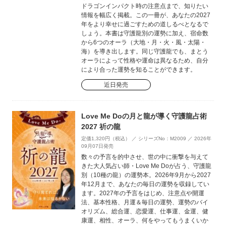
ドラゴンインパクト時の注意点まで、知りたい
情報を幅広く掲載。この一冊が、あなたの2027
年をより幸せに過ごすための道しるべとなるで
しょう。本書は守護龍別の運勢に加え、宿命数
から6つのオーラ（大地・月・火・風・太陽・
海）を導き出します。同じ守護龍でも、まとう
オーラによって性格や運命は異なるため、自分
により合った運勢を知ることができます。
近日発売
Love Me Doの月と龍が導く守護龍占術
2027 祈の龍
定価1,320円（税込） ／ シリーズNo：M2009 ／ 2026年
09月07日発売
数々の予言を的中させ、世の中に衝撃を与えて
きた大人気占い師・Love Me Doが占う、守護龍
別（10種の龍）の運勢本。2026年9月から2027
年12月まで、あなたの毎日の運勢を収録してい
ます。2027年の予言をはじめ、注意点や開運
法、基本性格、月運＆毎日の運勢、運勢のバイ
オリズム、総合運、恋愛運、仕事運、金運、健
康運、相性、オーラ、何をやってもうまくいか