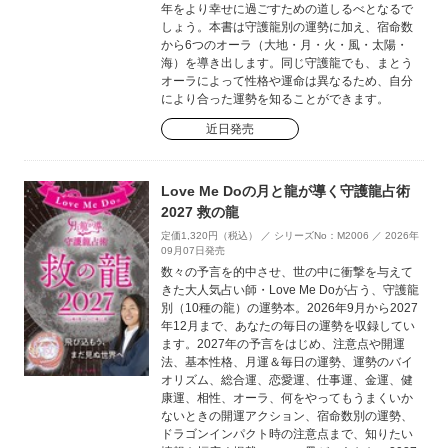
年をより幸せに過ごすための道しるべとなるで
しょう。本書は守護龍別の運勢に加え、宿命数
から6つのオーラ（大地・月・火・風・太陽・
海）を導き出します。同じ守護龍でも、まとう
オーラによって性格や運命は異なるため、自分
により合った運勢を知ることができます。
近日発売
Love Me Doの月と龍が導く守護龍占術
2027 救の龍
定価1,320円（税込） ／ シリーズNo：M2006 ／ 2026年
09月07日発売
数々の予言を的中させ、世の中に衝撃を与えて
きた大人気占い師・Love Me Doが占う、守護龍
別（10種の龍）の運勢本。2026年9月から2027
年12月まで、あなたの毎日の運勢を収録してい
ます。2027年の予言をはじめ、注意点や開運
法、基本性格、月運＆毎日の運勢、運勢のバイ
オリズム、総合運、恋愛運、仕事運、金運、健
康運、相性、オーラ、何をやってもうまくいか
ないときの開運アクション、宿命数別の運勢、
ドラゴンインパクト時の注意点まで、知りたい