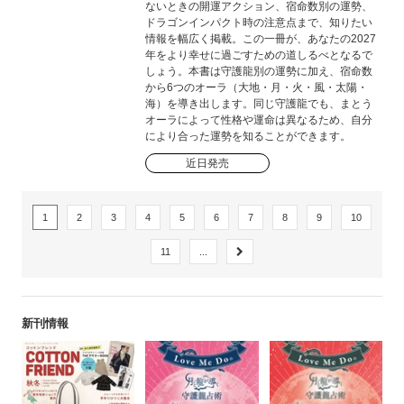
ないときの開運アクション、宿命数別の運勢、
ドラゴンインパクト時の注意点まで、知りたい
情報を幅広く掲載。この一冊が、あなたの2027
年をより幸せに過ごすための道しるべとなるで
しょう。本書は守護龍別の運勢に加え、宿命数
から6つのオーラ（大地・月・火・風・太陽・
海）を導き出します。同じ守護龍でも、まとう
オーラによって性格や運命は異なるため、自分
により合った運勢を知ることができます。
近日発売
1
2
3
4
5
6
7
8
9
10
11
...
新刊情報