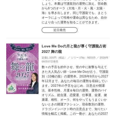
しょう。本書は守護龍別の運勢に加え、宿命数
から6つのオーラ（大地・月・火・風・太陽・
海）を導き出します。同じ守護龍でも、まとう
オーラによって性格や運命は異なるため、自分
により合った運勢を知ることができます。
近日発売
Love Me Doの月と龍が導く守護龍占術
2027 舞の龍
定価1,320円（税込） ／ シリーズNo：M2005 ／ 2026年
09月07日発売
数々の予言を的中させ、世の中に衝撃を与えて
きた大人気占い師・Love Me Doが占う、守護龍
別（10種の龍）の運勢本。2026年9月から2027
年12月まで、あなたの毎日の運勢を収録してい
ます。2027年の予言をはじめ、注意点や開運
法、基本性格、月運＆毎日の運勢、運勢のバイ
オリズム、総合運、恋愛運、仕事運、金運、健
康運、相性、オーラ、何をやってもうまくいか
ないときの開運アクション、宿命数別の運勢、
ドラゴンインパクト時の注意点まで、知りたい
情報を幅広く掲載。この一冊が、あなたの2027