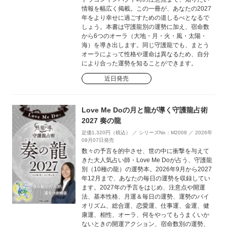
情報を幅広く掲載。この一冊が、あなたの2027
年をより幸せに過ごすための道しるべとなるで
しょう。本書は守護龍別の運勢に加え、宿命数
から6つのオーラ（大地・月・火・風・太陽・
海）を導き出します。同じ守護龍でも、まとう
オーラによって性格や運命は異なるため、自分
により合った運勢を知ることができます。
近日発売
Love Me Doの月と龍が導く守護龍占術
2027 奏の龍
定価1,320円（税込） ／ シリーズNo：M2008 ／ 2026年
09月07日発売
数々の予言を的中させ、世の中に衝撃を与えて
きた大人気占い師・Love Me Doが占う、守護龍
別（10種の龍）の運勢本。2026年9月から2027
年12月まで、あなたの毎日の運勢を収録してい
ます。2027年の予言をはじめ、注意点や開運
法、基本性格、月運＆毎日の運勢、運勢のバイ
オリズム、総合運、恋愛運、仕事運、金運、健
康運、相性、オーラ、何をやってもうまくいか
ないときの開運アクション、宿命数別の運勢、