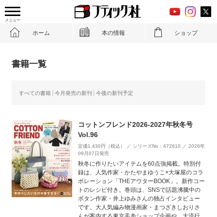
メニュー
ホーム
本の情報
ショップ
書籍一覧
すべての書籍
今月発売の新刊
今後の新刊予定
コットンフレンド2026-2027年秋冬号
Vol.96
定価1,430円（税込） ／ シリーズNo：472610 ／ 2026年
09月07日発売
秋冬に作りたいアイテムを60点強掲載。特別付
録は、人気作家・かたやまゆうこ×大塚屋のコラ
ボレーション「THEアウターBOOK」。新作コー
トのレシピ付き。巻頭は、SNSで話題沸騰中の
ボタン作家・井上ゆみさんの独占インタビュー
です。大人気編み物漫画家・まつざきしおりさ
んが案内する東京毛糸ショップ企画や、大流行