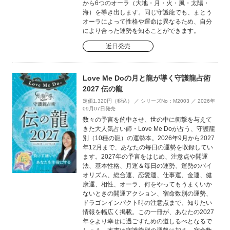
から6つのオーラ（大地・月・火・風・太陽・
海）を導き出します。同じ守護龍でも、まとう
オーラによって性格や運命は異なるため、自分
により合った運勢を知ることができます。
近日発売
Love Me Doの月と龍が導く守護龍占術
2027 伝の龍
定価1,320円（税込） ／ シリーズNo：M2003 ／ 2026年
09月07日発売
数々の予言を的中させ、世の中に衝撃を与えて
きた大人気占い師・Love Me Doが占う、守護龍
別（10種の龍）の運勢本。2026年9月から2027
年12月まで、あなたの毎日の運勢を収録してい
ます。2027年の予言をはじめ、注意点や開運
法、基本性格、月運＆毎日の運勢、運勢のバイ
オリズム、総合運、恋愛運、仕事運、金運、健
康運、相性、オーラ、何をやってもうまくいか
ないときの開運アクション、宿命数別の運勢、
ドラゴンインパクト時の注意点まで、知りたい
情報を幅広く掲載。この一冊が、あなたの2027
年をより幸せに過ごすための道しるべとなるで