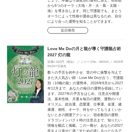
しょう。本書は守護龍別の運勢に加え、宿命数
から6つのオーラ（大地・月・火・風・太陽・
海）を導き出します。同じ守護龍でも、まとう
オーラによって性格や運命は異なるため、自分
により合った運勢を知ることができます。
近日発売
Love Me Doの月と龍が導く守護龍占術
2027 灯の龍
定価1,320円（税込） ／ シリーズNo：M2004 ／ 2026年
09月07日発売
数々の予言を的中させ、世の中に衝撃を与えて
きた大人気占い師・Love Me Doが占う、守護龍
別（10種の龍）の運勢本。2026年9月から2027
年12月まで、あなたの毎日の運勢を収録してい
ます。2027年の予言をはじめ、注意点や開運
法、基本性格、月運＆毎日の運勢、運勢のバイ
オリズム、総合運、恋愛運、仕事運、金運、健
康運、相性、オーラ、何をやってもうまくいか
ないときの開運アクション、宿命数別の運勢、
ドラゴンインパクト時の注意点まで、知りたい
情報を幅広く掲載。この一冊が、あなたの2027
年をより幸せに過ごすための道しるべとなるで