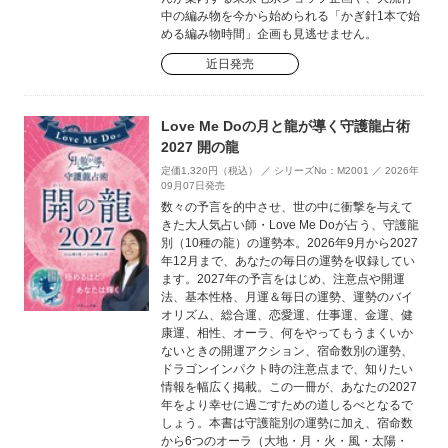
中の編み物を今から始められる「かぎ針1本で始
める編み物時間」企画も見逃せません。
近日発売
Love Me Doの月と龍が導く守護龍占術
2027 開の龍
定価1,320円（税込） ／ シリーズNo：M2001 ／ 2026年
09月07日発売
数々の予言を的中させ、世の中に衝撃を与えて
きた大人気占い師・Love Me Doが占う、守護龍
別（10種の龍）の運勢本。2026年9月から2027
年12月まで、あなたの毎日の運勢を収録してい
ます。2027年の予言をはじめ、注意点や開運
法、基本性格、月運＆毎日の運勢、運勢のバイ
オリズム、総合運、恋愛運、仕事運、金運、健
康運、相性、オーラ、何をやってもうまくいか
ないときの開運アクション、宿命数別の運勢、
ドラゴンインパクト時の注意点まで、知りたい
情報を幅広く掲載。この一冊が、あなたの2027
年をより幸せに過ごすための道しるべとなるで
しょう。本書は守護龍別の運勢に加え、宿命数
から6つのオーラ（大地・月・火・風・太陽・