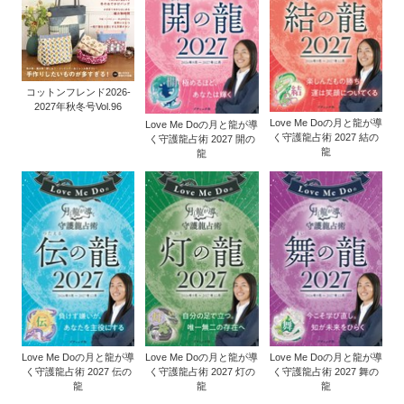
コットンフレンド2026-
2027年秋冬号Vol.96
Love Me Doの月と龍が導
Love Me Doの月と龍が導
く守護龍占術 2027 結の
く守護龍占術 2027 開の
龍
龍
Love Me Doの月と龍が導
Love Me Doの月と龍が導
Love Me Doの月と龍が導
く守護龍占術 2027 伝の
く守護龍占術 2027 灯の
く守護龍占術 2027 舞の
龍
龍
龍