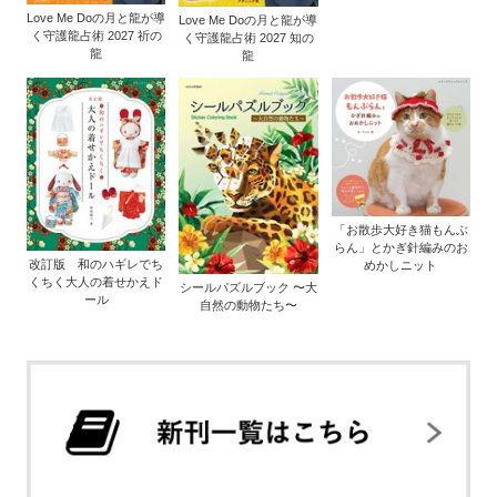
Love Me Doの月と龍が導
Love Me Doの月と龍が導
く守護龍占術 2027 祈の
く守護龍占術 2027 知の
龍
龍
「お散歩大好き猫もんぶ
らん」とかぎ針編みのお
改訂版 和のハギレでち
めかしニット
くちく大人の着せかえド
シールパズルブック 〜大
ール
自然の動物たち〜