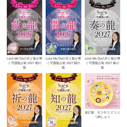
Love Me Doの月と龍が導
Love Me Doの月と龍が導
Love Me Doの月と龍が導
く守護龍占術 2027 救の
く守護龍占術 2027 闘の
く守護龍占術 2027 奏の
龍
龍
龍
改訂版 モコモコ どうぶ
つ刺しゅう