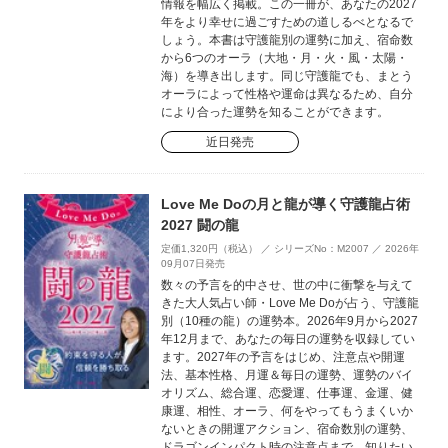
情報を幅広く掲載。この一冊が、あなたの2027
年をより幸せに過ごすための道しるべとなるで
しょう。本書は守護龍別の運勢に加え、宿命数
から6つのオーラ（大地・月・火・風・太陽・
海）を導き出します。同じ守護龍でも、まとう
オーラによって性格や運命は異なるため、自分
により合った運勢を知ることができます。
近日発売
Love Me Doの月と龍が導く守護龍占術
2027 闘の龍
定価1,320円（税込） ／ シリーズNo：M2007 ／ 2026年
09月07日発売
数々の予言を的中させ、世の中に衝撃を与えて
きた大人気占い師・Love Me Doが占う、守護龍
別（10種の龍）の運勢本。2026年9月から2027
年12月まで、あなたの毎日の運勢を収録してい
ます。2027年の予言をはじめ、注意点や開運
法、基本性格、月運＆毎日の運勢、運勢のバイ
オリズム、総合運、恋愛運、仕事運、金運、健
康運、相性、オーラ、何をやってもうまくいか
ないときの開運アクション、宿命数別の運勢、
ドラゴンインパクト時の注意点まで、知りたい