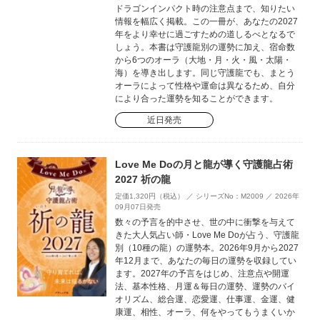
ドラゴンインパクト時の注意点まで、知りたい
情報を幅広く掲載。この一冊が、あなたの2027
年をより幸せに過ごすための道しるべとなるで
しょう。本書は守護龍別の運勢に加え、宿命数
から6つのオーラ（大地・月・火・風・太陽・
海）を導き出します。同じ守護龍でも、まとう
オーラによって性格や運命は異なるため、自分
により合った運勢を知ることができます。
近日発売
Love Me Doの月と龍が導く守護龍占術
2027 祈の龍
定価1,320円（税込） ／ シリーズNo：M2009 ／ 2026年
09月07日発売
数々の予言を的中させ、世の中に衝撃を与えて
きた大人気占い師・Love Me Doが占う、守護龍
別（10種の龍）の運勢本。2026年9月から2027
年12月まで、あなたの毎日の運勢を収録してい
ます。2027年の予言をはじめ、注意点や開運
法、基本性格、月運＆毎日の運勢、運勢のバイ
オリズム、総合運、恋愛運、仕事運、金運、健
康運、相性、オーラ、何をやってもうまくいか